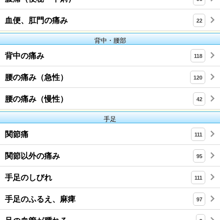
血便、肛門の痛み
22
背中・腰部
背中の痛み
118
腰の痛み（急性）
120
腰の痛み（慢性）
42
手足
関節痛
111
関節以外の痛み
95
手足のしびれ
111
手足のふるえ、麻痺
97