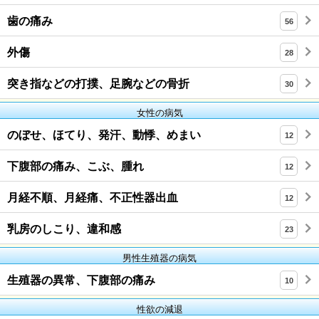
歯の痛み
56
外傷
28
突き指などの打撲、足腕などの骨折
30
女性の病気
のぼせ、ほてり、発汗、動悸、めまい
12
下腹部の痛み、こぶ、腫れ
12
月経不順、月経痛、不正性器出血
12
乳房のしこり、違和感
23
男性生殖器の病気
生殖器の異常、下腹部の痛み
10
性欲の減退