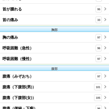
首が腫れる
95
首の痛み
33
胸部
胸の痛み
97
呼吸困難（急性）
96
呼吸困難（慢性）
97
腹部
腹痛（みぞおち）
97
腹痛（下腹部(男)）
101
腹痛（下腹部(女)）
105
腹痛（便秘・下痢）
96