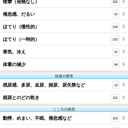
痙攣（発熱なし）
102
倦怠感、だるい
97
ほてり（慢性的）
104
ほてり（一時的）
103
寒気、冷え
97
体重の減少
99
排尿の異常
残尿感、多尿、血尿、頻尿、尿失禁など
10
頻尿とのどの乾き
101
こころの病気
動悸、めまい、不眠、倦怠感など
103