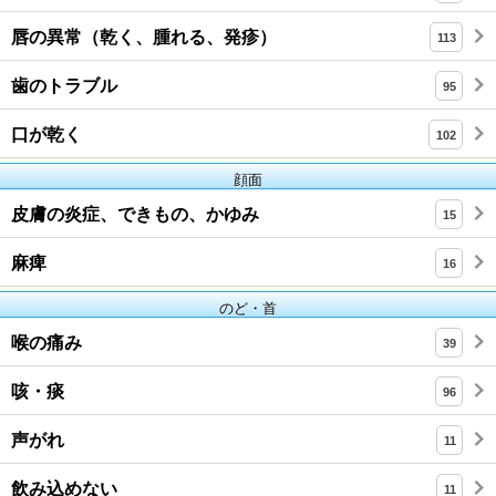
唇の異常（乾く、腫れる、発疹）
113
歯のトラブル
95
口が乾く
102
顔面
皮膚の炎症、できもの、かゆみ
15
麻痺
16
のど・首
喉の痛み
39
咳・痰
96
声がれ
11
飲み込めない
11