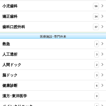
小児歯科
56
矯正歯科
34
歯科口腔外科
37
医療施設･専門外来
救急
2
人工透析
3
人間ドック
2
脳ドック
3
健康診断
6
漢方･東洋医学
0