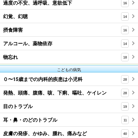
過度の不安、過呼吸、意欲低下
16
幻覚、幻聴
14
摂食障害
16
アルコール、薬物依存
14
物忘れ
18
こどもの病気
０〜15歳までの内科的疾患は小児科
28
発熱、頭痛、腹痛、咳、下痢、嘔吐、ケイレン
28
目のトラブル
19
耳・鼻・のどのトラブル
11
皮膚の発疹、かゆみ、腫れ、痛みなど
40