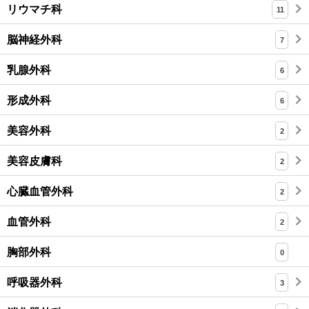
リウマチ科
11
脳神経外科
7
乳腺外科
6
形成外科
6
美容外科
2
美容皮膚科
2
心臓血管外科
2
血管外科
2
胸部外科
0
呼吸器外科
3