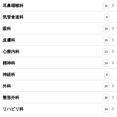
耳鼻咽喉科
11
気管食道科
0
眼科
19
皮膚科
15
心療内科
13
精神科
14
神経科
0
外科
20
整形外科
30
リハビリ科
34