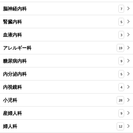
脳神経内科
7
腎臓内科
5
血液内科
3
アレルギー科
19
糖尿病内科
9
内分泌内科
5
内視鏡科
4
小児科
28
産婦人科
9
婦人科
12