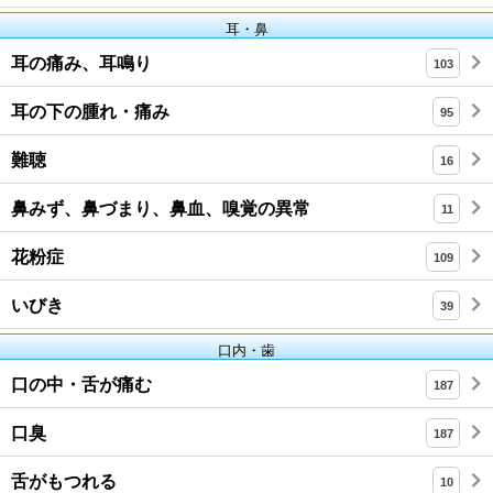
耳・鼻
耳の痛み、耳鳴り
103
耳の下の腫れ・痛み
95
難聴
16
鼻みず、鼻づまり、鼻血、嗅覚の異常
11
花粉症
109
いびき
39
口内・歯
口の中・舌が痛む
187
口臭
187
舌がもつれる
10