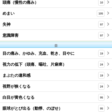
頭痛（慢性の痛み）
10
めまい
105
失神
97
意識障害
97
目
目の痛み、かゆみ、充血、乾き、目やに
19
視力の低下（頭痛、嘔吐、片麻痺）
24
まぶたの違和感
19
視野が狭くなる
24
白目が黄色くなる
95
眼球がとび出る（動悸、のぼせ）
95