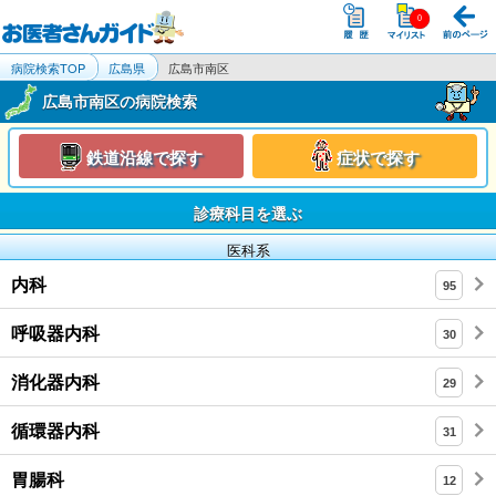
病院検索TOP
広島県
広島市南区
広島市南区の病院検索
鉄道沿線で探す
症状で探す
診療科目を選ぶ
医科系
内科
95
呼吸器内科
30
消化器内科
29
循環器内科
31
胃腸科
12