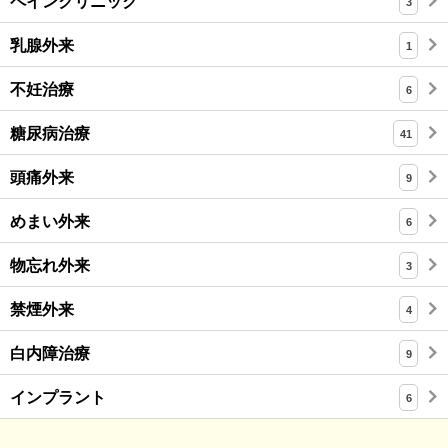
ペインクリニック
3
乳腺外来
1
不妊治療
6
糖尿病治療
41
頭痛外来
9
めまい外来
6
物忘れ外来
3
禁煙外来
4
白内障治療
9
インプラント
6