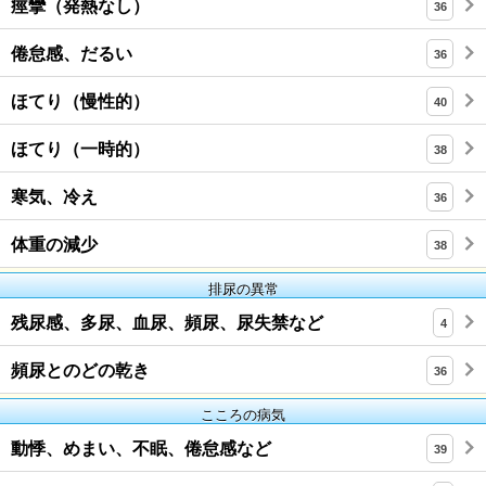
痙攣（発熱なし）
36
倦怠感、だるい
36
ほてり（慢性的）
40
ほてり（一時的）
38
寒気、冷え
36
体重の減少
38
排尿の異常
残尿感、多尿、血尿、頻尿、尿失禁など
4
頻尿とのどの乾き
36
こころの病気
動悸、めまい、不眠、倦怠感など
39