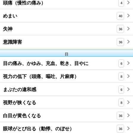
頭痛（慢性の痛み）
4
めまい
40
失神
36
意識障害
36
目
目の痛み、かゆみ、充血、乾き、目やに
6
視力の低下（頭痛、嘔吐、片麻痺）
8
まぶたの違和感
6
視野が狭くなる
8
白目が黄色くなる
36
眼球がとび出る（動悸、のぼせ）
36