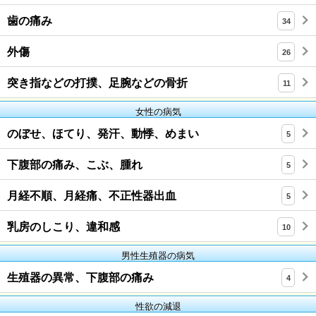
歯の痛み
34
外傷
26
突き指などの打撲、足腕などの骨折
11
女性の病気
のぼせ、ほてり、発汗、動悸、めまい
5
下腹部の痛み、こぶ、腫れ
5
月経不順、月経痛、不正性器出血
5
乳房のしこり、違和感
10
男性生殖器の病気
生殖器の異常、下腹部の痛み
4
性欲の減退