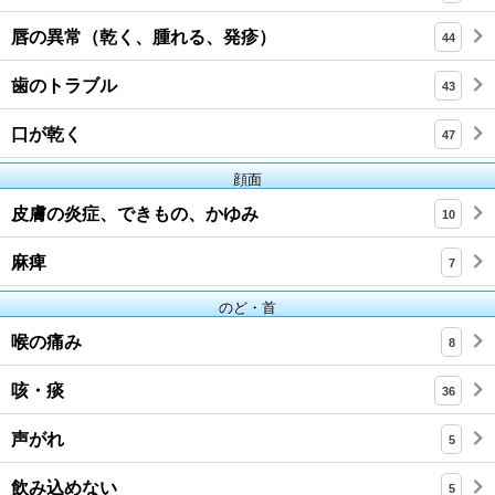
唇の異常（乾く、腫れる、発疹）
44
歯のトラブル
43
口が乾く
47
顔面
皮膚の炎症、できもの、かゆみ
10
麻痺
7
のど・首
喉の痛み
8
咳・痰
36
声がれ
5
飲み込めない
5