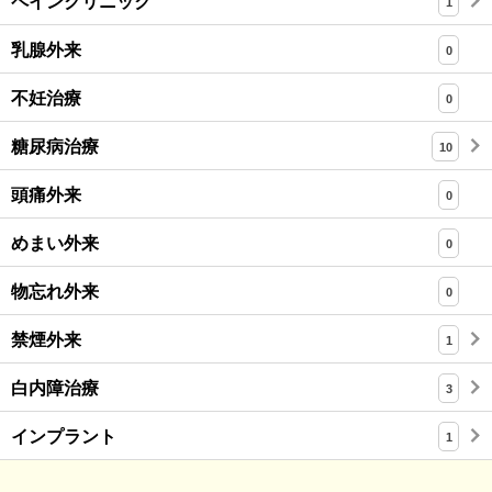
ペインクリニック
1
乳腺外来
0
不妊治療
0
糖尿病治療
10
頭痛外来
0
めまい外来
0
物忘れ外来
0
禁煙外来
1
白内障治療
3
インプラント
1