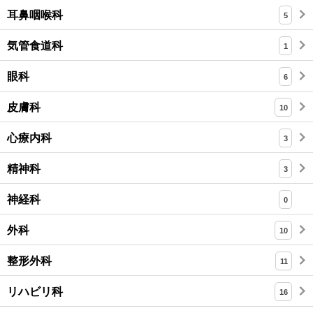
耳鼻咽喉科
5
気管食道科
1
眼科
6
皮膚科
10
心療内科
3
精神科
3
神経科
0
外科
10
整形外科
11
リハビリ科
16