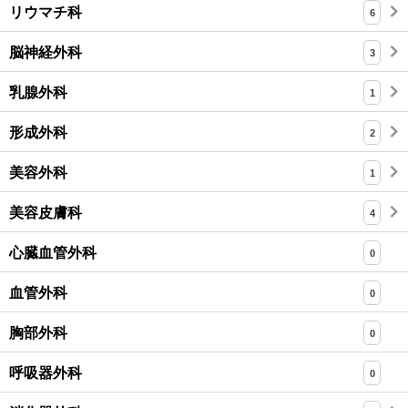
リウマチ科
6
脳神経外科
3
乳腺外科
1
形成外科
2
美容外科
1
美容皮膚科
4
心臓血管外科
0
血管外科
0
胸部外科
0
呼吸器外科
0