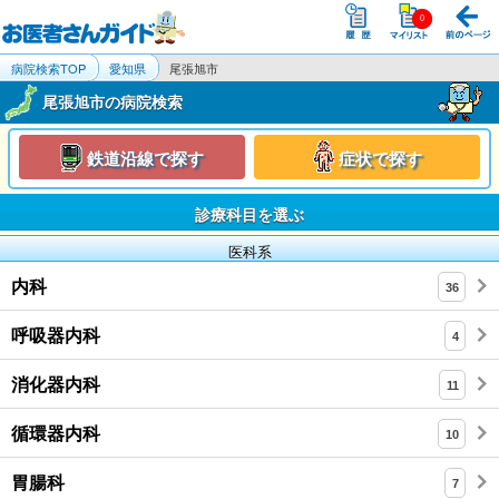
病院検索TOP
愛知県
尾張旭市
尾張旭市の病院検索
鉄道沿線で探す
症状で探す
診療科目を選ぶ
医科系
内科
36
呼吸器内科
4
消化器内科
11
循環器内科
10
胃腸科
7