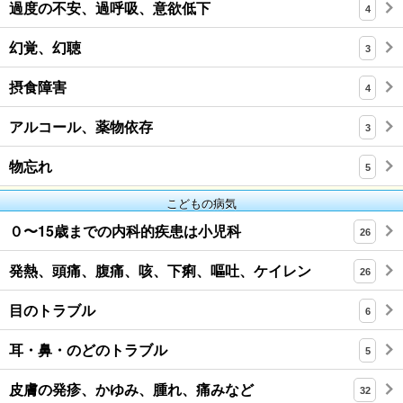
過度の不安、過呼吸、意欲低下
4
幻覚、幻聴
3
摂食障害
4
アルコール、薬物依存
3
物忘れ
5
こどもの病気
０〜15歳までの内科的疾患は小児科
26
発熱、頭痛、腹痛、咳、下痢、嘔吐、ケイレン
26
目のトラブル
6
耳・鼻・のどのトラブル
5
皮膚の発疹、かゆみ、腫れ、痛みなど
32