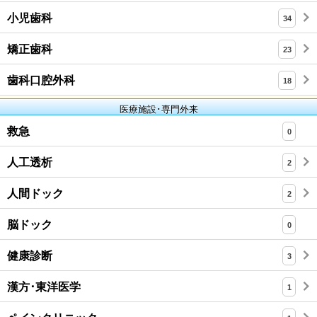
小児歯科
34
矯正歯科
23
歯科口腔外科
18
医療施設･専門外来
救急
0
人工透析
2
人間ドック
2
脳ドック
0
健康診断
3
漢方･東洋医学
1