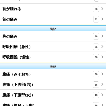
首が腫れる
36
首の痛み
11
胸部
胸の痛み
36
呼吸困難（急性）
36
呼吸困難（慢性）
36
腹部
腹痛（みぞおち）
36
腹痛（下腹部(男)）
36
腹痛（下腹部(女)）
40
腹痛（便秘・下痢）
36