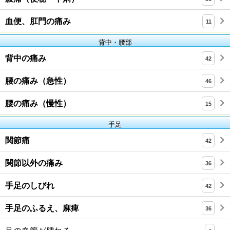
血便、肛門の痛み
11
背中・腰部
背中の痛み
42
腰の痛み（急性）
46
腰の痛み（慢性）
15
手足
関節痛
42
関節以外の痛み
36
手足のしびれ
42
手足のふるえ、麻痺
36