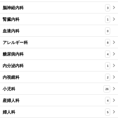
脳神経内科
3
腎臓内科
1
血液内科
0
アレルギー科
8
糖尿病内科
4
内分泌内科
1
内視鏡科
2
小児科
26
産婦人科
4
婦人科
5