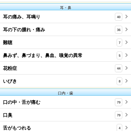
耳・鼻
耳の痛み、耳鳴り
40
耳の下の腫れ・痛み
36
難聴
7
鼻みず、鼻づまり、鼻血、嗅覚の異常
5
花粉症
44
いびき
8
口内・歯
口の中・舌が痛む
79
口臭
79
舌がもつれる
4