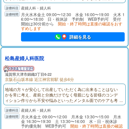
す。産科のベテラン医師が２名常駐、緊急時対応も万全。婦人
産婦人科・婦人科
科では女性の心身の変化や疾病に対応いたします。
月火水木金土 09:00〜12:30 水金 16:00〜19:00 火木 1
6:00〜18:00 日・祝休診 予約制 WEB予約可 受付
開始は30分前から
開始・終了時間は直接の確認をおす
すめします
詳細を見る
松島産婦人科医院
滋賀県大津市錦織3丁目6-22
京阪石山坂本線 近江神宮前駅 徒歩6分
地域の方々が安心して出産していただく為に出来ることはない
かを常に考え、産前と分娩だけでなく母親になる皆様のコンデ
ィション作りから不安や悩みといったメンタル面でのケアも考
慮し、皆様のお産を全力でサポート致します。妊娠・出産・子
産婦人科・婦人科
育て期間だけではなく、女性の一生を支える産婦人科を目指し
ております。
月火木金土 09:00〜12:00 月木金 13:30〜15:00 月水
金 16:30〜19:30 土 13:30〜16:00 水・日・祝休診
予約優先制 WEB予約可
開始・終了時間は直接の確認