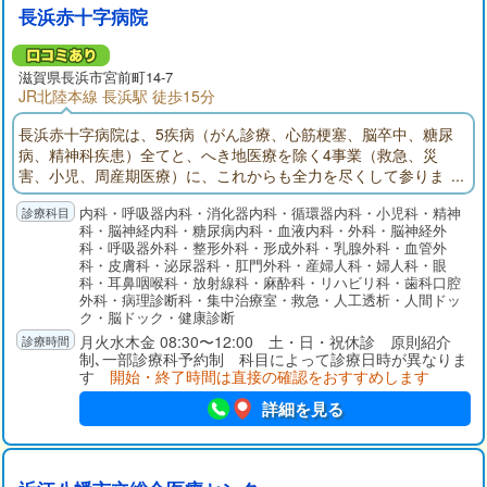
長浜赤十字病院
滋賀県長浜市宮前町14-7
JR北陸本線 長浜駅 徒歩15分
長浜赤十字病院は、5疾病（がん診療、心筋梗塞、脳卒中、糖尿
病、精神科疾患）全てと、へき地医療を除く4事業（救急、災
害、小児、周産期医療）に、これからも全力を尽くして参りま
す。
内科・呼吸器内科・消化器内科・循環器内科・小児科・精神
科・脳神経内科・糖尿病内科・血液内科・外科・脳神経外
科・呼吸器外科・整形外科・形成外科・乳腺外科・血管外
科・皮膚科・泌尿器科・肛門外科・産婦人科・婦人科・眼
科・耳鼻咽喉科・放射線科・麻酔科・リハビリ科・歯科口腔
外科・病理診断科・集中治療室・救急・人工透析・人間ドッ
ク・脳ドック・健康診断
月火水木金 08:30〜12:00 土・日・祝休診 原則紹介
制､一部診療科予約制 科目によって診療日時が異なりま
す
開始・終了時間は直接の確認をおすすめします
詳細を見る