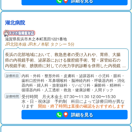
詳細を見る
湖北病院
滋賀県長浜市木之本町黒田1221番地
JR北陸本線 JR木ノ本駅 タクシー 5分
長浜の北部地域において、救急患者の受け入れや、胃癌、大腸
癌の内視鏡手術、泌尿器における腹腔鏡手術、腎・尿管結石の
内視鏡手術、膀胱癌に対しての光力学的診断を併用した内視鏡
手術などの急性期医療を担っています。透析センターにおいて
内科・外科・整形外科・皮膚科・泌尿器科・小児科・眼科・
は、北部地域唯一の透析施設として透析患者さんを受け入れて
歯科口腔外科・耳鼻咽喉科・脳神経内科・呼吸器内科・消化
います。県のモデル事業として併設した介護老人保健施設や、
器内科・婦人科・放射線科・リハビリ科・麻酔科・精神科・
地域包括支援センターの院内開設などを通じて医療と介護の円
循環器内科・人工透析・救急・健康診断・人間ドック
滑な橋渡しを行っています。
受付時間 月火木金土 07:30〜11:30 12:00〜15:30
水・日・祝休診 予約制 科目によって診療日時が異な
ります
開始・終了時間は直接の確認をおすすめします
詳細を見る