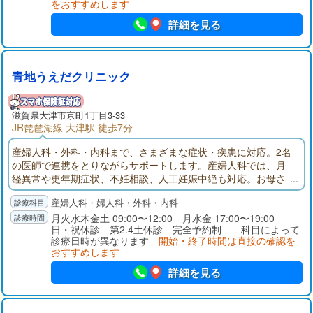
をおすすめします
詳細を見る
青地うえだクリニック
滋賀県大津市京町1丁目3-33
JR琵琶湖線 大津駅 徒歩7分
産婦人科・外科・内科まで、さまざまな症状・疾患に対応。2名
の医師で連携をとりながらサポートします。産婦人科では、月
経異常や更年期症状、不妊相談、人工妊娠中絶も対応。お母さ
まのサポートを幅広く行っております。内科では生活習慣病に
産婦人科・婦人科・外科・内科
対し、内服治療や予防、健康増進の観点から、患者さまに寄り
添った治療をご提案します。
月火水木金土 09:00〜12:00 月水金 17:00〜19:00
日・祝休診 第2.4土休診 完全予約制 科目によって
診療日時が異なります
開始・終了時間は直接の確認を
おすすめします
詳細を見る