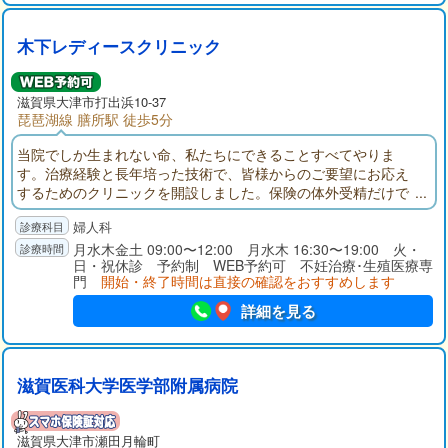
木下レディースクリニック
滋賀県大津市打出浜10-37
琵琶湖線 膳所駅 徒歩5分
当院でしか生まれない命、私たちにできることすべてやりま
す。治療経験と長年培った技術で、皆様からのご要望にお応え
するためのクリニックを開設しました。保険の体外受精だけで
なく、自費の体外受精で更なる選択肢を提供できます。ぜひ、
婦人科
一人で悩まず当院で相談してみて下さい。
月水木金土 09:00〜12:00 月水木 16:30〜19:00 火・
日・祝休診 予約制 WEB予約可 不妊治療･生殖医療専
門
開始・終了時間は直接の確認をおすすめします
詳細を見る
滋賀医科大学医学部附属病院
滋賀県大津市瀬田月輪町