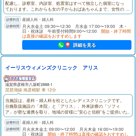
配慮し、診察室、内診室、処置室はすべて独立した個室になっ
ております。これからも女の子からおばあちゃんまで、女性の
ホームドクターとして皆様のおそばでこれから長きにわたり、
産婦人科・婦人科
サポートさせていただければ幸いです。
月火水金土 09:30〜12:30 月水金 17:00〜19:00 木・
日・祝休診 午前受付時間9:00〜12:00
開始・終了時間
は直接の確認をおすすめします
詳細を見る
イーリスウィメンズクリニック アリス
滋賀県彦根市八坂町2888-1
琵琶湖線 南彦根駅 車 12分
当施設は、産科・婦人科を柱としたレディスクリニックです。
分娩取扱施設の「本院」と「アリス」、外来診療の「ソフィ
ア」が密な連携を取り、地域の皆様に”安心と信頼”をご提供いた
します。当院では社会問題となっている、産婦人科医の減少、
産婦人科・婦人科
分娩取り扱い施設の減少、それによるお産難民の増加に対し、
こうした身近な状況の改善から取り組んでいます。また、個々
月火水木金土 09:00〜12:00 月火木金 16:00〜19:00
日・祝休診
開始・終了時間は直接の確認をおすすめし
の施設を超えた周産期医療全体の問題解決にも取り組んでおり