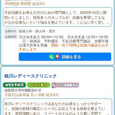
JR湖西線 堅田駅 徒歩3分
不妊治療をお考えの方のための専門棟として、2020年10月に開
院いたしました。現在多くのカップルが、妊娠を希望してもな
かなか出来ないという悩みを抱えています。こんなに辛く苦し
いことはありません。その苦しみを私たちにサポートさせて下
産婦人科・婦人科・漢方
さい。一般不妊治療から高度生殖医療（ART）、漢方を用いた
不妊治療・体質改善など、様々な治療方法をご提案します。ま
月火水木金土 09:00〜12:30 月火水木金 16:30〜19:30
日・祝休診 予約優先 不妊治療専門施設 水曜午後
ずはお気軽にお話をお聞かせください。
は漢方外来を実施
開始・終了時間は直接の確認をおす
すめします
詳細を見る
桂川レディースクリニック
滋賀県大津市御殿浜21-8
京阪石山坂本線 瓦ヶ浜駅 徒歩5分
桂川レディースクリニックはあなたのお産をしっかりサポー
ト。妊婦の皆様の幅広いニーズにお応えできる体制を整えてい
ます。琵琶湖畔にあり、リゾートホテルのような癒し空間で