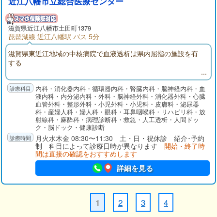
近江八幡市立総合医療センター
滋賀県近江八幡市土田町1379
琵琶湖線 近江八幡駅 バス 5分
滋賀県東近江地域の中核病院で血液透析は県内屈指の施設を有
する
内科・消化器内科・循環器内科・腎臓内科・脳神経内科・血
液内科・内分泌内科・外科・脳神経外科・消化器外科・心臓
血管外科・整形外科・小児外科・小児科・皮膚科・泌尿器
科・産婦人科・婦人科・眼科・耳鼻咽喉科・リハビリ科・放
射線科・麻酔科・病理診断科・救急・人工透析・人間ドッ
ク・脳ドック・健康診断
月火水木金 08:30〜11:30 土・日・祝休診 紹介･予約
制 科目によって診療日時が異なります
開始・終了時
間は直接の確認をおすすめします
詳細を見る
2
3
4
1