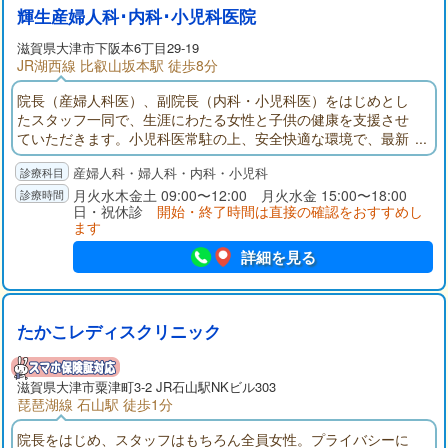
輝生産婦人科･内科･小児科医院
滋賀県大津市下阪本6丁目29-19
JR湖西線 比叡山坂本駅 徒歩8分
院長（産婦人科医）、副院長（内科・小児科医）をはじめとし
たスタッフ一同で、生涯にわたる女性と子供の健康を支援させ
ていただきます。小児科医常駐の上、安全快適な環境で、最新
の医療設備と心優しいスタッフを揃え、良心的医療により「輝
産婦人科・婦人科・内科・小児科
く人生」を迎えることが目標です（分娩の取り扱いはしており
ません）。
月火水木金土 09:00〜12:00 月火水金 15:00〜18:00
日・祝休診
開始・終了時間は直接の確認をおすすめし
ます
詳細を見る
たかこレディスクリニック
滋賀県大津市粟津町3-2 JR石山駅NKビル303
琵琶湖線 石山駅 徒歩1分
院長をはじめ、スタッフはもちろん全員女性。プライバシーに