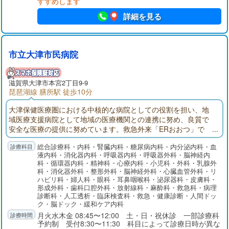
すすめします
詳細を見る
市立大津市民病院
滋賀県大津市本宮2丁目9-9
琵琶湖線 膳所駅 徒歩10分
大津保健医療圏における中核的な病院としての役割を担い、地
域医療支援病院として地域の医療機関との連携に努め、良質で
安全な医療の提供に努めています。救急外来「ERおおつ」で
は、24時間365日「とまらない救急」を掲げ、救急専門医を中心
総合診療科・内科・腎臓内科・糖尿病内科・内分泌内科・血
に他科医師やICUと速やかに連携しています。健診センターでは
液内科・消化器内科・呼吸器内科・呼吸器外科・脳神経内
各種検診や予防接種を行うとともに、早期発見から内視鏡およ
科・循環器内科・精神科・心療内科・小児科・外科・乳腺外
び外科的手術治療、化学療法、放射線治療そして緩和ケアにい
科・消化器外科・整形外科・脳神経外科・心臓血管外科・リ
たるまで、シームレスで集学的ながん診療を提供しています。
ハビリ科・婦人科・眼科・耳鼻咽喉科・泌尿器科・皮膚科・
形成外科・歯科口腔外科・放射線科・麻酔科・救急科・病理
診断科・人工透析・臨床検査科・救急・健康診断・人間ドッ
ク・脳ドック・緩和ケア内科
月火水木金 08:45〜12:00 土・日・祝休診 一部診療科
予約制 受付8:30〜11:30 科目によって診療日時が異な