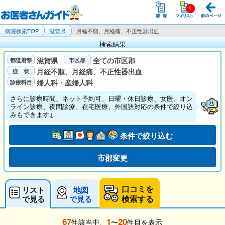
病院検索TOP
滋賀県
月経不順、月経痛、不正性器出血
検索結果
滋賀県
全ての市区郡
月経不順、月経痛、不正性器出血
婦人科・産婦人科
さらに診療時間、ネット予約可、日曜・休日診療、女医、オン
ライン診療、夜間診療、在宅医療、外国語対応の条件で絞り込
みもできます↓
条件で絞り込む
市郡変更
口コミを
リスト
地図
検索する
で見る
で見る
67
1
20
件該当中、
〜
件目を表示