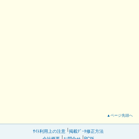
▲ページ先頭へ
ｻｲﾄ利用上の注意
掲載ﾃﾞｰﾀ修正方法
会社概要
お問合せ
PC版