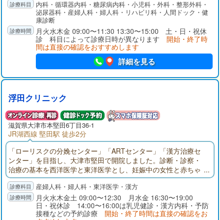
内科・循環器内科・糖尿病内科・小児科・外科・整形外科・
を推し進め、早期治療に寄与するとともに、療養型病床と地域
泌尿器科・産婦人科・婦人科・リハビリ科・人間ドック・健
包括ケア病床を設けることで、命を尊び、心のケアまでを考え
康診断
た生涯医療と生涯看護の提供に努めています。
月火水木金 09:00〜11:30 13:30〜15:00 土・日・祝休
診 科目によって診療日時が異なります
開始・終了時
間は直接の確認をおすすめします
詳細を見る
浮田クリニック
滋賀県大津市本堅田6丁目36-1
JR湖西線 堅田駅 徒歩2分
「ローリスクの分娩センター」「ARTセンター」「漢方治療セ
ンター」を目指し、大津市堅田で開院しました。診断・診察・
治療の基本を西洋医学と東洋医学とし、妊娠中の女性と赤ちゃ
んにできるだけ優しい医療を提供したいと考えます。また、子
産婦人科・婦人科・東洋医学・漢方
育て中・更年期・老年期の女性とそのご家族の健康をサポート
できる医療機関を目指してまいります。
月火水木金土 09:00〜12:30 月水金 16:30〜19:00
日・祝休診 14:00〜16:00は乳児健診・漢方内科・予防
接種などの予約診療
開始・終了時間は直接の確認をお