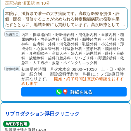
琵琶湖線 瀬田駅 車 10分
本院は、滋賀県で唯一の大学病院です。高度な医療を提供・評
価・開発・研修することが求められる特定機能病院の役割を果
たすとともに、地域医療にも貢献しています。高度医療として
「がん医療」「新生児・産科医療」「アレルギー医療」「難病
内科・循環器内科・呼吸器内科・消化器内科・血液内科・糖
医療」「救急・災害医療」などの充実に取り組んでいます。
尿病内科・内分泌内科・腎臓内科・脳神経内科・小児科・精
神科・皮膚科・外科・消化器外科・乳腺外科・小児外科・形
成外科・心臓血管外科・呼吸器外科・整形外科・脳神経外
科・耳鼻咽喉科・産婦人科・婦人科・泌尿器科・眼科・麻酔
科・放射線科・歯科口腔外科・リハビリ科・病理診断科・救
急科・人工透析・救急・ペインクリニック科
初診受付時間 月火水木金 09:00〜10:30 土・日・祝休
診 紹介制 一部診療科予約制 科目によって診療日時
が異なります。
開始・終了時間は直接の確認をおすす
めします
詳細を見る
リプロダクション浮田クリニック
滋賀県大津市真野1-45-8