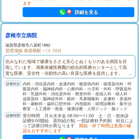
ます
ます。
詳細を見る
彦根市立病院
滋賀県彦根市八坂町1882
琵琶湖線 南彦根駅 バス 10分
住みなれた地域で健康をささえ安心とぬくもりのある病院を目
指しています。湖東保健医療圏の総合的医療センターとして高
度な医療、安全性・信頼性の高い良質な医療を提供します。
内科・消化器内科・血液内科・糖尿病内科・循環器内科・呼
吸器内科・脳神経内科・心療内科・小児科・外科・呼吸器外
科・乳腺外科・消化器外科・整形外科・産婦人科・婦人科・
泌尿器科・脳神経外科・眼科・耳鼻咽喉科・皮膚科・形成外
科・麻酔科・歯科口腔外科・内視鏡科・病理診断科・集中治
療室・人工透析・救急・健康診断・人間ドック・脳ドック
受付時間 月火水木金 08:00〜11:00 土・日・祝休診
診療9:00開始 原則紹介制､一部診療科予約制 科目によ
って診療日時が異なります
開始・終了時間は直接の確
認をおすすめします