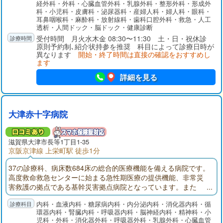
経外科・外科・心臓血管外科・乳腺外科・整形外科・形成外
科・小児科・皮膚科・泌尿器科・産婦人科・婦人科・眼科・
耳鼻咽喉科・麻酔科・放射線科・歯科口腔外科・救急・人工
透析・人間ドック・脳ドック・健康診断
受付時間 月火水木金 08:30〜11:30 土・日・祝休診
原則予約制､紹介状持参を推奨 科目によって診療日時が
異なります
開始・終了時間は直接の確認をおすすめし
ます
詳細を見る
大津赤十字病院
滋賀県大津市長等1丁目1-35
京阪京津線 上栄町駅 徒歩1分
37の診療科、病床数684床の総合的医療機能を備える病院です。
高度救命救急センターに始まる急性期医療の提供機能、非常災
害救護の拠点である基幹災害拠点病院となっています。また
「地域医療支援病院」「がん診療連携拠点病院」の承認・指定
内科・血液内科・糖尿病内科・内分泌内科・消化器内科・循
を受けています。
環器内科・腎臓内科・呼吸器内科・脳神経内科・精神科・小
児科・外科・消化器外科・呼吸器外科・乳腺外科・心臓血管