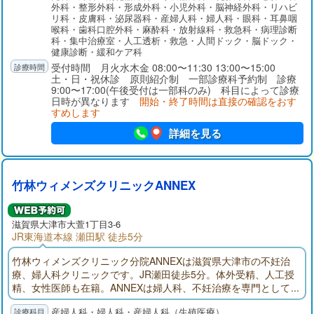
外科・整形外科・形成外科・小児外科・脳神経外科・リハビ
リ科・皮膚科・泌尿器科・産婦人科・婦人科・眼科・耳鼻咽
喉科・歯科口腔外科・麻酔科・放射線科・救急科・病理診断
科・集中治療室・人工透析・救急・人間ドック・脳ドック・
健康診断・緩和ケア科
受付時間 月火水木金 08:00〜11:30 13:00〜15:00
土・日・祝休診 原則紹介制 一部診療科予約制 診療
9:00〜17:00(午後受付は一部科のみ) 科目によって診療
日時が異なります
開始・終了時間は直接の確認をおす
すめします
詳細を見る
竹林ウィメンズクリニックANNEX
滋賀県大津市大萱1丁目3-6
JR東海道本線 瀬田駅 徒歩5分
竹林ウィメンズクリニック分院ANNEXは滋賀県大津市の不妊治
療、婦人科クリニックです。JR瀬田徒歩5分。体外受精、人工授
精、女性医師も在籍。ANNEXは婦人科、不妊治療を専門として
おります。皆様の思いに寄り添い、適切な治療を提案します。
産婦人科・婦人科・産婦人科（生殖医療）