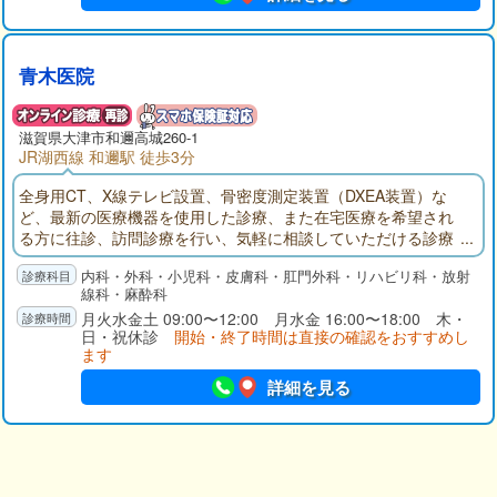
青木医院
滋賀県大津市和邇高城260-1
JR湖西線 和邇駅 徒歩3分
全身用CT、X線テレビ設置、骨密度測定装置（DXEA装置）な
ど、最新の医療機器を使用した診療、また在宅医療を希望され
る方に往診、訪問診療を行い、気軽に相談していただける診療
所を目指します。
内科・外科・小児科・皮膚科・肛門外科・リハビリ科・放射
線科・麻酔科
月火水金土 09:00〜12:00 月水金 16:00〜18:00 木・
日・祝休診
開始・終了時間は直接の確認をおすすめし
ます
詳細を見る