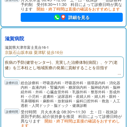
予約制 受付8:30〜11:30 科目によって診療日時が異な
ります
開始・終了時間は直接の確認をおすすめします
詳細を見る
滋賀病院
滋賀県大津市富士見台16-1
京阪石山坂本線 粟津駅 徒歩16分
疾病の予防(健管センター)、充実した治療体制(病院）、ケア(老
健）を三本柱とし地域医療の発展に貢献することを目指す
総合診療科・呼吸器内科・呼吸器外科・循環器内科・消化器
内科・血液内科・腎臓内科・糖尿病内科・脳神経内科・脳神
経外科・外科・心臓血管外科・乳腺外科・整形外科・形成外
科・小児科・皮膚科・泌尿器科・産婦人科・婦人科・眼科・
耳鼻咽喉科・麻酔科・放射線科・歯科口腔外科・救急・人工
透析・人間ドック・脳ドック・健康診断
受付時間 月火水木金 08:30〜11:30 土・日・祝休診
原則予約制､紹介状持参を推奨 科目によって診療日時が
異なります
開始・終了時間は直接の確認をおすすめし
ます