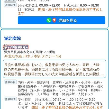
月火水木金土 09:00〜12:00 月火水金 16:00〜18:30
日・祝休診
開始・終了時間は直接の確認をおすすめし
ます
詳細を見る
湖北病院
滋賀県長浜市木之本町黒田1221番地
JR北陸本線 JR木ノ本駅 タクシー 5分
長浜の北部地域において、救急患者の受け入れや、胃癌、大腸
癌の内視鏡手術、泌尿器における腹腔鏡手術、腎・尿管結石の
内視鏡手術、膀胱癌に対しての光力学的診断を併用した内視鏡
手術などの急性期医療を担っています。透析センターにおいて
内科・外科・整形外科・皮膚科・泌尿器科・小児科・眼科・
は、北部地域唯一の透析施設として透析患者さんを受け入れて
歯科口腔外科・耳鼻咽喉科・脳神経内科・呼吸器内科・消化
います。県のモデル事業として併設した介護老人保健施設や、
器内科・婦人科・放射線科・リハビリ科・麻酔科・精神科・
地域包括支援センターの院内開設などを通じて医療と介護の円
循環器内科・人工透析・救急・健康診断・人間ドック
滑な橋渡しを行っています。
受付時間 月火木金土 07:30〜11:30 12:00〜15:30
水・日・祝休診 予約制 科目によって診療日時が異な
ります
開始・終了時間は直接の確認をおすすめします