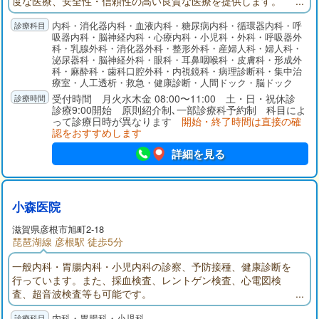
度な医療、安全性・信頼性の高い良質な医療を提供します。
内科・消化器内科・血液内科・糖尿病内科・循環器内科・呼
吸器内科・脳神経内科・心療内科・小児科・外科・呼吸器外
科・乳腺外科・消化器外科・整形外科・産婦人科・婦人科・
泌尿器科・脳神経外科・眼科・耳鼻咽喉科・皮膚科・形成外
科・麻酔科・歯科口腔外科・内視鏡科・病理診断科・集中治
療室・人工透析・救急・健康診断・人間ドック・脳ドック
受付時間 月火水木金 08:00〜11:00 土・日・祝休診
診療9:00開始 原則紹介制､一部診療科予約制 科目によ
って診療日時が異なります
開始・終了時間は直接の確
認をおすすめします
詳細を見る
小森医院
滋賀県彦根市旭町2-18
琵琶湖線 彦根駅 徒歩5分
一般内科・胃腸内科・小児内科の診察、予防接種、健康診断を
行っています。また、採血検査、レントゲン検査、心電図検
査、超音波検査等も可能です。
内科・胃腸科・小児科