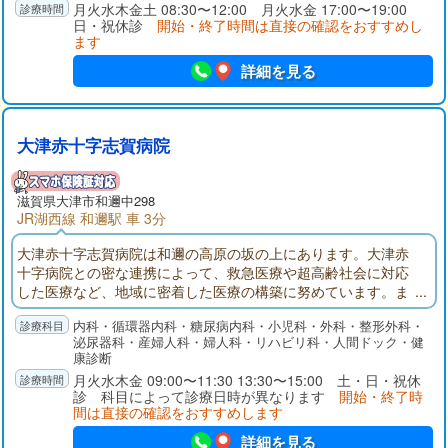
は消化器内科の診療に強みを持っています。院長は日本消化器
月火水木金土 08:30〜12:00 月火水金 17:00〜19:00
日・祝休診
開始・終了時間は直接の確認をおすすめし
病学会認定 消化器病専門医の資格を持ち、この分野では、現
ます
在までに30年におよぶキャリアを有しています。これらに裏付
けられた当院の診療は、逆流性食道炎、急性胃炎、慢性胃炎、
詳細を見る
胃潰瘍、十二指腸潰瘍、胆石症、ウイルス性肝炎、急性すい炎
など、広く対応いたします。検査での胃カメラでは、「口か
ら」と「鼻から」の二つのタイプを用意しており、苦痛や不快
感が少ないよう心がけています。また、地域の多くの医療機関
大津赤十字志賀病院
と連携しているため、必要な場合は、迅速に他の病院へ紹介す
ることが可能です。内科では、風邪や感染症はもちろん、特に
生活習慣病の診療に力をいれています。糖尿病、高血圧、高脂
滋賀県大津市和邇中298
血症、高尿酸血症などの病気は、中高年のみならず、若い患者
JR湖西線 和邇駅 車 3分
さまにも増えています。お身体に不調を感じる方は、まず当院
大津赤十字志賀病院は和邇の高原の坂の上にあります。大津赤
にて血液検査を受けていただくことをおすすめします。なお小
十字病院との密な連携によって、救急医療や超高齢社会に対応
児科ではお子さまの定期予防接種に対応しており、彦根市在住
した医療など、地域に密着した医療の構築に努めています。ま
の方は無料で接種可能です。当院へは、近江鉄道本線・ひこね
た、地域の皆さんの健康増進と病気の早期発見などの予防医学
芹川駅から徒歩約16分、JR東海道線・彦根駅から徒歩約20分の
内科・循環器内科・糖尿病内科・小児科・外科・整形外科・
を推し進め、早期治療に寄与するとともに、療養型病床と地域
場所にあります。駐車場は15台分のご用意があります。
泌尿器科・産婦人科・婦人科・リハビリ科・人間ドック・健
包括ケア病床を設けることで、命を尊び、心のケアまでを考え
康診断
た生涯医療と生涯看護の提供に努めています。
月火水木金 09:00〜11:30 13:30〜15:00 土・日・祝休
診 科目によって診療日時が異なります
開始・終了時
間は直接の確認をおすすめします
詳細を見る