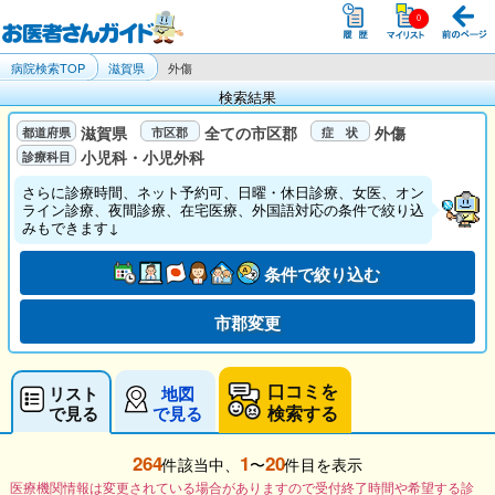
病院検索TOP
滋賀県
外傷
検索結果
滋賀県
全ての市区郡
外傷
小児科・小児外科
さらに診療時間、ネット予約可、日曜・休日診療、女医、オン
ライン診療、夜間診療、在宅医療、外国語対応の条件で絞り込
みもできます↓
条件で絞り込む
市郡変更
口コミを
リスト
地図
検索する
で見る
で見る
264
1
20
件該当中、
〜
件目を表示
医療機関情報は変更されている場合がありますので受付終了時間や希望する診