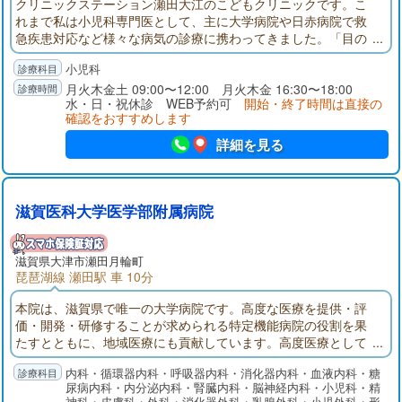
クリニックステーション瀬田大江のこどもクリニックです。こ
れまで私は小児科専門医として、主に大学病院や日赤病院で救
急疾患対応など様々な病気の診療に携わってきました。「目の
前の困っている人のために全力を尽くす」ことをモットーに
小児科
し、地域の方々に選ばれるクリニックをスタッフ一同目指して
いきたいと思います。私自身も子の父親として子育ての喜びや
月火木金土 09:00〜12:00 月火木金 16:30〜18:00
水・日・祝休診 WEB予約可
開始・終了時間は直接の
楽しみをみなさまと共有できたらうれしいです。
確認をおすすめします
詳細を見る
滋賀医科大学医学部附属病院
滋賀県大津市瀬田月輪町
琵琶湖線 瀬田駅 車 10分
本院は、滋賀県で唯一の大学病院です。高度な医療を提供・評
価・開発・研修することが求められる特定機能病院の役割を果
たすとともに、地域医療にも貢献しています。高度医療として
「がん医療」「新生児・産科医療」「アレルギー医療」「難病
内科・循環器内科・呼吸器内科・消化器内科・血液内科・糖
医療」「救急・災害医療」などの充実に取り組んでいます。
尿病内科・内分泌内科・腎臓内科・脳神経内科・小児科・精
神科・皮膚科・外科・消化器外科・乳腺外科・小児外科・形