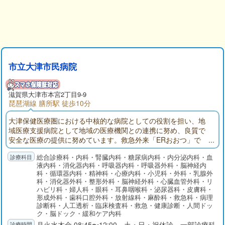
市立大津市民病院
滋賀県大津市本宮2丁目9-9
琵琶湖線 膳所駅 徒歩10分
大津保健医療圏における中核的な病院としての役割を担い、地
域医療支援病院として地域の医療機関との連携に努め、良質で
安全な医療の提供に努めています。救急外来「ERおおつ」で
は、24時間365日「とまらない救急」を掲げ、救急専門医を中心
総合診療科・内科・腎臓内科・糖尿病内科・内分泌内科・血
に他科医師やICUと速やかに連携しています。健診センターでは
液内科・消化器内科・呼吸器内科・呼吸器外科・脳神経内
各種検診や予防接種を行うとともに、早期発見から内視鏡およ
科・循環器内科・精神科・心療内科・小児科・外科・乳腺外
び外科的手術治療、化学療法、放射線治療そして緩和ケアにい
科・消化器外科・整形外科・脳神経外科・心臓血管外科・リ
たるまで、シームレスで集学的ながん診療を提供しています。
ハビリ科・婦人科・眼科・耳鼻咽喉科・泌尿器科・皮膚科・
形成外科・歯科口腔外科・放射線科・麻酔科・救急科・病理
診断科・人工透析・臨床検査科・救急・健康診断・人間ドッ
ク・脳ドック・緩和ケア内科
月火水木金 08:45〜12:00 土・日・祝休診 一部診療科