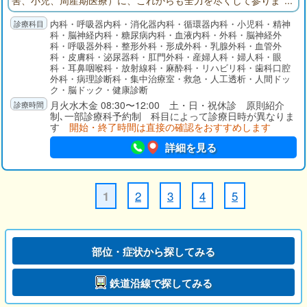
害、小児、周産期医療）に、これからも全力を尽くして参りま
す。
内科・呼吸器内科・消化器内科・循環器内科・小児科・精神
科・脳神経内科・糖尿病内科・血液内科・外科・脳神経外
科・呼吸器外科・整形外科・形成外科・乳腺外科・血管外
科・皮膚科・泌尿器科・肛門外科・産婦人科・婦人科・眼
科・耳鼻咽喉科・放射線科・麻酔科・リハビリ科・歯科口腔
外科・病理診断科・集中治療室・救急・人工透析・人間ドッ
ク・脳ドック・健康診断
月火水木金 08:30〜12:00 土・日・祝休診 原則紹介
制､一部診療科予約制 科目によって診療日時が異なりま
す
開始・終了時間は直接の確認をおすすめします
詳細を見る
2
3
4
5
1
部位・症状から探してみる
鉄道沿線で探してみる