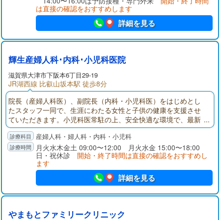
14:00〜16:00は予防接種・専門外来
開始・終了時間
は直接の確認をおすすめします
詳細を見る
輝生産婦人科･内科･小児科医院
滋賀県大津市下阪本6丁目29-19
JR湖西線 比叡山坂本駅 徒歩8分
院長（産婦人科医）、副院長（内科・小児科医）をはじめとし
たスタッフ一同で、生涯にわたる女性と子供の健康を支援させ
ていただきます。小児科医常駐の上、安全快適な環境で、最新
の医療設備と心優しいスタッフを揃え、良心的医療により「輝
産婦人科・婦人科・内科・小児科
く人生」を迎えることが目標です（分娩の取り扱いはしており
ません）。
月火水木金土 09:00〜12:00 月火水金 15:00〜18:00
日・祝休診
開始・終了時間は直接の確認をおすすめし
ます
詳細を見る
やまもとファミリークリニック