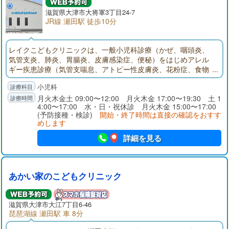
滋賀県大津市大将軍3丁目24-7
JR線 瀬田駅 徒歩10分
レイクこどもクリニックは、一般小児科診療（かぜ、咽頭炎、
気管支炎、肺炎、胃腸炎、皮膚感染症、便秘）をはじめアレル
ギー疾患診療（気管支喘息、アトピー性皮膚炎、花粉症、食物
アレルギー）、血液疾患診療、乳児健診、予防接種を行いま
小児科
す。また病児保育室を併設することで様々な角度からお子様の
健康を守り、子育てを応援するクリニックです。
月火木金土 09:00〜12:00 月火木金 17:00〜19:30 土 1
4:00〜17:00 水・日・祝休診 月火木金 15:00〜17:00
(予防接種・検診)
開始・終了時間は直接の確認をおすす
めします
詳細を見る
あかい家のこどもクリニック
滋賀県大津市大江7丁目6-46
琵琶湖線 瀬田駅 車 8分