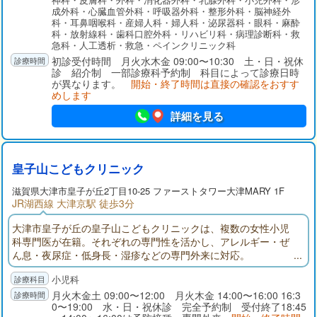
成外科・心臓血管外科・呼吸器外科・整形外科・脳神経外
科・耳鼻咽喉科・産婦人科・婦人科・泌尿器科・眼科・麻酔
科・放射線科・歯科口腔外科・リハビリ科・病理診断科・救
急科・人工透析・救急・ペインクリニック科
初診受付時間 月火水木金 09:00〜10:30 土・日・祝休
診 紹介制 一部診療科予約制 科目によって診療日時
が異なります。
開始・終了時間は直接の確認をおすす
めします
詳細を見る
皇子山こどもクリニック
滋賀県大津市皇子が丘2丁目10-25 ファーストタワー大津MARY 1F
JR湖西線 大津京駅 徒歩3分
大津市皇子が丘の皇子山こどもクリニックは、複数の女性小児
科専門医が在籍。それぞれの専門性を活かし、アレルギー・ぜ
ん息・夜尿症・低身長・湿疹などの専門外来に対応。
小児科
月火木金土 09:00〜12:00 月火木金 14:00〜16:00 16:3
0〜19:00 水・日・祝休診 完全予約制 受付終了18:45