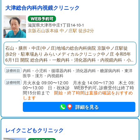
大津総合内科内視鏡クリニック
滋賀県大津市中庄1丁目14-10-1
京阪石山坂本線 中ノ庄駅 徒歩2分
石山・膳所・中庄(中ノ庄)地域の総合内科病院 京阪中ノ庄駅徒
歩2分・駐車場あり みらいメディカルクリニック中ノ庄 令和5年
6月1日 開院 総合内科・一般内科・消化器内科・内視鏡内科・小
児科 (内科に関するご病気は当院へ受診ください) 内視鏡(胃カメ
内科・小児科・循環器内科・消化器内科・糖尿病内科・東洋
ラ・大腸カメラ) クリニックにおいて大腸カメラを実施している
医学・漢方・内視鏡科
病院はとても少ない状況です。 超音波検査(エコー検査：くぶや
月火水金 09:00〜12:00 月水金 14:00〜17:30 木土 09:
お腹の検査がすぐに出来ます)
00〜13:00 日・祝休診 WEB予約可､診療受付は終了時
間15分前まで
開始・終了時間は直接の確認をおすすめ
します
詳細を見る
レイクこどもクリニック