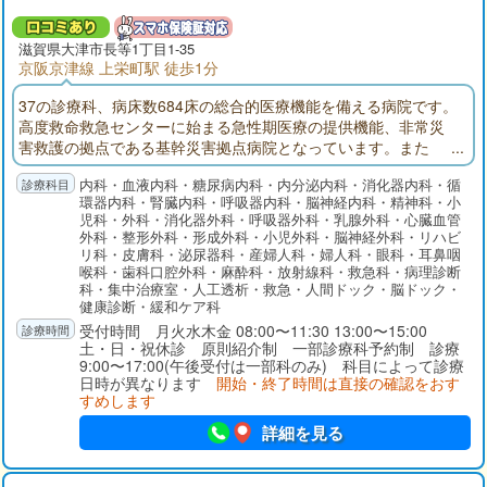
滋賀県大津市長等1丁目1-35
京阪京津線 上栄町駅 徒歩1分
37の診療科、病床数684床の総合的医療機能を備える病院です。
高度救命救急センターに始まる急性期医療の提供機能、非常災
害救護の拠点である基幹災害拠点病院となっています。また
「地域医療支援病院」「がん診療連携拠点病院」の承認・指定
内科・血液内科・糖尿病内科・内分泌内科・消化器内科・循
を受けています。
環器内科・腎臓内科・呼吸器内科・脳神経内科・精神科・小
児科・外科・消化器外科・呼吸器外科・乳腺外科・心臓血管
外科・整形外科・形成外科・小児外科・脳神経外科・リハビ
リ科・皮膚科・泌尿器科・産婦人科・婦人科・眼科・耳鼻咽
喉科・歯科口腔外科・麻酔科・放射線科・救急科・病理診断
科・集中治療室・人工透析・救急・人間ドック・脳ドック・
健康診断・緩和ケア科
受付時間 月火水木金 08:00〜11:30 13:00〜15:00
土・日・祝休診 原則紹介制 一部診療科予約制 診療
9:00〜17:00(午後受付は一部科のみ) 科目によって診療
日時が異なります
開始・終了時間は直接の確認をおす
すめします
詳細を見る