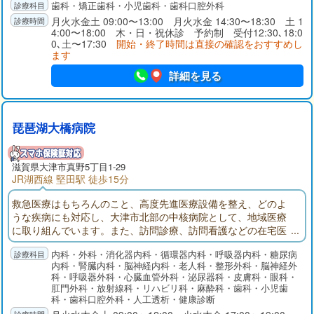
歯科・矯正歯科・小児歯科・歯科口腔外科
月火水金土 09:00〜13:00 月火水金 14:30〜18:30 土 1
4:00〜18:00 木・日・祝休診 予約制 受付12:30､18:0
0､土〜17:30
開始・終了時間は直接の確認をおすすめし
ます
詳細を見る
琵琶湖大橋病院
滋賀県大津市真野5丁目1-29
JR湖西線 堅田駅 徒歩15分
救急医療はもちろんのこと、高度先進医療設備を整え、どのよ
うな疾病にも対応し、大津市北部の中核病院として、地域医療
に取り組んでいます。また、訪問診療、訪問看護などの在宅医
療のみならず、老人療養等、介護老人保健施設、グループホー
内科・外科・消化器内科・循環器内科・呼吸器内科・糖尿病
ム・デイサービス、住宅型有料老人ホームを有し、今後の超高
内科・腎臓内科・脳神経内科・老人科・整形外科・脳神経外
齢化社会を見据え医療と介護をシームレスに提供する体制を確
科・呼吸器外科・心臓血管外科・泌尿器科・皮膚科・眼科・
立しました。また、当院の主要各科は研修指定機関に指定され
肛門外科・放射線科・リハビリ科・麻酔科・歯科・小児歯
ており、若き医師の研修病院にもなっております。
科・歯科口腔外科・人工透析・健康診断