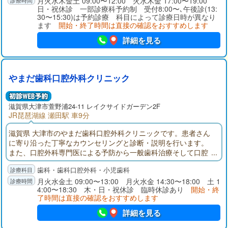
月火水木金土 09:00〜12:00 火水木金 17:00〜19:00
日・祝休診 一部診療科予約制 受付8:00〜､午後診(13:
30〜15:30)は予約診療 科目によって診療日時が異なり
ます
開始・終了時間は直接の確認をおすすめします
詳細を見る
やまだ歯科口腔外科クリニック
滋賀県大津市萱野浦24-11 レイクサイドガーデン2F
JR琵琶湖線 瀬田駅 車9分
滋賀県 大津市のやまだ歯科口腔外科クリニックです。患者さん
に寄り沿った丁寧なカウンセリングと診断・説明を行います。
また、口腔外科専門医による予防から一般歯科治療そして口腔
外科手術まで、一貫して同施設で行えます。
歯科・歯科口腔外科・小児歯科
月火水金土 09:00〜13:00 月火水金 14:30〜18:00 土 1
4:00〜18:30 木・日・祝休診 臨時休診あり
開始・終
了時間は直接の確認をおすすめします
詳細を見る