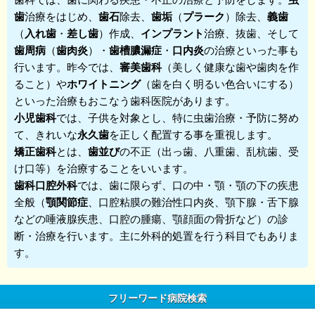
歯
治療をはじめ、
歯石
除去、
歯垢
（
プラーク
）除去、
義歯
（
入れ歯
・
差し歯
）作成、
インプラント
治療、抜歯、そして
歯周病
（
歯肉炎
）・
歯槽膿漏症
・
口内炎
の治療といった事も
行います。昨今では、
審美歯科
（美しく健康な歯や歯肉を作
ること）や
ホワイトニング
（歯を白く明るい色合いにする）
といった治療もおこなう歯科医院があります。
小児歯科
では、子供を対象とし、特に虫歯治療・予防に努め
て、きれいな
永久歯
を正しく配置する事を重視します。
矯正歯科
とは、
歯並び
の不正（出っ歯、八重歯、乱杭歯、受
け口等）を治療することをいいます。
歯科口腔外科
では、歯に限らず、口の中・顎・顎の下の疾患
全般（
顎関節症
、口腔粘膜の難治性口内炎、顎下腺・舌下腺
などの唾液腺疾患、口腔の腫瘍、顎顔面の骨折など）の診
断・治療を行います。主に外科的処置を行う科目でもありま
す。
フリーワード病院検索