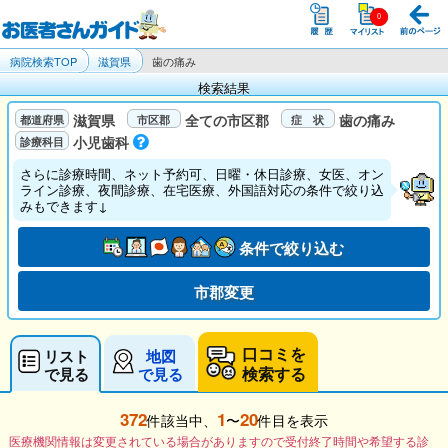
病院検索TOP
滋賀県
歯の痛み
検索結果
滋賀県
全ての市区郡
歯の痛み
小児歯科
さらに診療時間、ネット予約可、日曜・休日診療、女医、オン
ライン診療、夜間診療、在宅医療、外国語対応の条件で絞り込
みもできます↓
条件で絞り込む
市郡変更
口コミを
リスト
地図
検索する
で見る
で見る
372
1
20
件該当中、
〜
件目を表示
医療機関情報は変更されている場合がありますので受付終了時間や希望する診