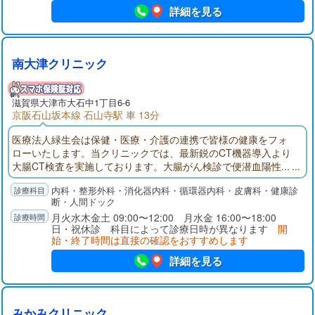
詳細を見る
南大津クリニック
滋賀県大津市大石中1丁目6-6
京阪石山坂本線 石山寺駅 車 13分
医療法人緑生会は保健・医療・介護の連携で皆様の健康をフォ
ローいたします。当クリニックでは、最新鋭のCT機器導入より
大腸CT検査を実施しております。大腸がん検診で便潜血陽性...
でも大腸内視鏡検査は前処置が大変だし痛みがあって怖い...大腸
内科・整形外科・消化器内科・循環器内科・皮膚科・健康診
CTは前処置も軽く痛みもほとんどなく、大腸検査食もご用意し
断・人間ドック
ておりますのでほぼ絶食もありません。
月火水木金土 09:00〜12:00 月水金 16:00〜18:00
日・祝休診 科目によって診療日時が異なります
開
始・終了時間は直接の確認をおすすめします
詳細を見る
みかみクリニック