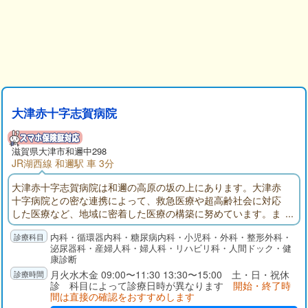
大津赤十字志賀病院
滋賀県大津市和邇中298
JR湖西線 和邇駅 車 3分
大津赤十字志賀病院は和邇の高原の坂の上にあります。大津赤
十字病院との密な連携によって、救急医療や超高齢社会に対応
した医療など、地域に密着した医療の構築に努めています。ま
た、地域の皆さんの健康増進と病気の早期発見などの予防医学
内科・循環器内科・糖尿病内科・小児科・外科・整形外科・
を推し進め、早期治療に寄与するとともに、療養型病床と地域
泌尿器科・産婦人科・婦人科・リハビリ科・人間ドック・健
包括ケア病床を設けることで、命を尊び、心のケアまでを考え
康診断
た生涯医療と生涯看護の提供に努めています。
月火水木金 09:00〜11:30 13:30〜15:00 土・日・祝休
診 科目によって診療日時が異なります
開始・終了時
間は直接の確認をおすすめします