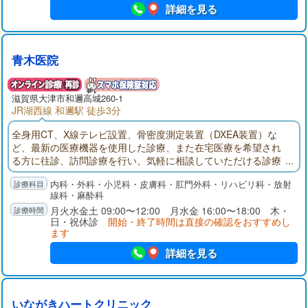
詳細を見る
青木医院
滋賀県大津市和邇高城260-1
JR湖西線 和邇駅 徒歩3分
全身用CT、X線テレビ設置、骨密度測定装置（DXEA装置）な
ど、最新の医療機器を使用した診療、また在宅医療を希望され
る方に往診、訪問診療を行い、気軽に相談していただける診療
所を目指します。
内科・外科・小児科・皮膚科・肛門外科・リハビリ科・放射
線科・麻酔科
月火水金土 09:00〜12:00 月水金 16:00〜18:00 木・
日・祝休診
開始・終了時間は直接の確認をおすすめし
ます
詳細を見る
いながきハートクリニック