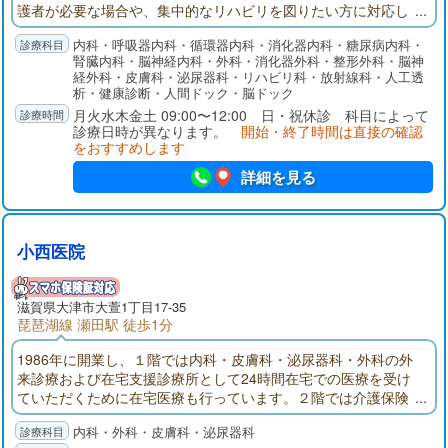
護者が必要な場合や、集中的なリハビリを図りたい方に対応し
ています。外来診療では、脳卒中･高血圧･心不全･糖尿病･脂質
内科・呼吸器内科・循環器内科・消化器内科・糖尿病内科・
異常症･胃十二指腸潰瘍･腸疾患を中心とし、他にも皮膚科･整形
腎臓内科・脳神経内科・外科・消化器外科・整形外科・脳神
外科･泌尿器科も行っています。華頂会グループでは、在宅支援
経外科・皮膚科・泌尿器科・リハビリ科・放射線科・人工透
を目的とした、居宅介護支援相談室、訪問看護ステーション、
析・健康診断・人間ドック・脳ドック
訪問リハビリステーションの活動も行っております。
月火水木金土 09:00〜12:00 日・祝休診 科目によって
診療日時が異なります。
開始・終了時間は直接の確認
をおすすめします
詳細を見る
小西医院
滋賀県大津市大萱1丁目17-35
琵琶湖線 瀬田駅 徒歩1分
1986年に開業し、１階では内科・皮膚科・泌尿器科・外科の外
来診療および在宅支援診療所として24時間在宅での医療を受け
ていただくために在宅医療も行っています。２階では介護保険
による通所介護事業として、医療法人輝生会老人デイサービス
内科・外科・皮膚科・泌尿器科
を開設しています。また、在宅での介護をお手伝いするため介