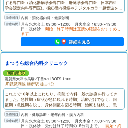
する専門医（消化器病学会専門医、肝臓学会専門医、日本内科
学会認定内科専門医)。極細径内視鏡やデジタルカラー超音波を
使用しての胃、腸、肝臓など腹部疾患の専門的な診断治療を得
内科・消化器内科・健康診断
意とする。一方、高血圧、糖尿病、喘息、アレルギー疾患など
多彩な病気に対応できる診断治療技能を保証する内科学会認定
月火水木金土 09:00〜12:00 月火水金 16:30〜19:30
日・祝休診
開始・終了時間は直接の確認をおすすめし
内科専門医も併せ持ち地域のホームドクターとしても貢献して
ます
いる。
詳細を見る
まつうら総合内科クリニック
滋賀県大津市馬場2丁目9-1 IBOTSU 102
JR琵琶湖線 膳所駅 徒歩1分
これまで10年以上にわたり、病院で内科一般の診療を行ってき
ました。急性期（症状が急に現れる時期）治療だけでなく、回
復期（急性期を脱し、身体回復を図る時期）治療も経験し、患
者様の抱える疾患の治療のみならず、ADL（日常生活動作）やQ
内科・健康診断・老年内科・漢方内科
OL（生活の質）改善のための生活指導や治療の重要性を痛感し
ております。お悩みのことがあれば、遠慮なく当クリニックに
月火水木金土 09:00〜12:30 月火木金 17:00〜19:30
日・祝休診 受付は終了時間の15分前まで。
開始・終
お越し下さい。丁寧な説明を心掛け、治療内容を相談させて頂