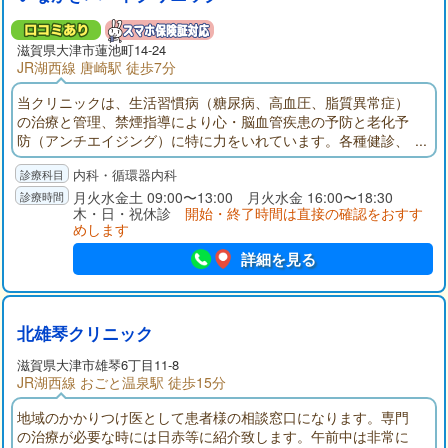
滋賀県大津市蓮池町14-24
JR湖西線 唐崎駅 徒歩7分
当クリニックは、生活習慣病（糖尿病、高血圧、脂質異常症）
の治療と管理、禁煙指導により心・脳血管疾患の予防と老化予
防（アンチエイジング）に特に力をいれています。各種健診、
予防接種、心臓・動脈硬化ドック、アンチエイジング点滴・美
内科・循環器内科
容点滴・疲労回復点滴（保険外診療）も行っております。
月火水金土 09:00〜13:00 月火水金 16:00〜18:30
木・日・祝休診
開始・終了時間は直接の確認をおすす
めします
詳細を見る
北雄琴クリニック
滋賀県大津市雄琴6丁目11-8
JR湖西線 おごと温泉駅 徒歩15分
地域のかかりつけ医として患者様の相談窓口になります。専門
の治療が必要な時には日赤等に紹介致します。午前中は非常に