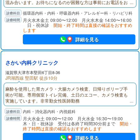
混み合います。お待ちになるのが困難な方は事前にお電話をお
願いします。
循環器内科・内科・呼吸器内科・アレルギー科・リハビリ科
月火水木金土 09:00〜12:00 月火水木金 14:00〜16:00
日・祝休診
開始・終了時間は直接の確認をおすすめ
します
詳細を見る
さかい内科クリニック
滋賀県大津市本堅田6丁目8-36
JR湖西線 堅田駅 徒歩10分
麻酔を使用した胃カメラ・大腸カメラ検査、日帰りポリープ手
術が可能。専用個室トイレ完備、土日のエコー、カメラ検査も
実施しています。非常勤女性医師勤務
内科・消化器内科・内視鏡科
月火水金土 09:00〜12:00 月火水金 16:30〜19:00
木・日・祝休診 受付は各終了時間30分前まで
開始・
終了時間は直接の確認をおすすめします
詳細を見る