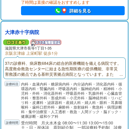
了時間は直接の確認をおすすめします
きます。
詳細を見る
大津赤十字病院
滋賀県大津市長等1丁目1-35
京阪京津線 上栄町駅 徒歩1分
37の診療科、病床数684床の総合的医療機能を備える病院です。
高度救命救急センターに始まる急性期医療の提供機能、非常災
害救護の拠点である基幹災害拠点病院となっています。また
「地域医療支援病院」「がん診療連携拠点病院」の承認・指定
内科・血液内科・糖尿病内科・内分泌内科・消化器内科・循
を受けています。
環器内科・腎臓内科・呼吸器内科・脳神経内科・精神科・小
児科・外科・消化器外科・呼吸器外科・乳腺外科・心臓血管
外科・整形外科・形成外科・小児外科・脳神経外科・リハビ
リ科・皮膚科・泌尿器科・産婦人科・婦人科・眼科・耳鼻咽
喉科・歯科口腔外科・麻酔科・放射線科・救急科・病理診断
科・集中治療室・人工透析・救急・人間ドック・脳ドック・
健康診断・緩和ケア科
受付時間 月火水木金 08:00〜11:30 13:00〜15:00
土・日・祝休診 原則紹介制 一部診療科予約制 診療