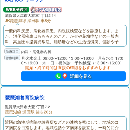
滋賀県大津市大将軍1丁目2-14
JR琵琶湖線 瀬田駅 車8分
一般内科疾患、消化器疾患、内視鏡検査などを診療します。ま
た、消化器疾患はもちろんのこと、かぜや花粉症などの一般内
科、高血圧や脂質異常症、脂肪肝などの生活習慣病、健診や予
防接種などなんでもお気軽にご相談ください。
内科・消化器内科
月火水金土 09:00〜12:00 13:00〜16:00 月火水金 17:0
0〜19:00 木・日・祝休診 予約検査（13:00〜16:00）
開始・終了時間は直接の確認をおすすめします
詳細を見る
琵琶湖養育院病院
滋賀県大津市大萱7丁目7-2
琵琶湖線 瀬田駅 徒歩20分
近隣の急性期病院や診療所などとの連携を密にして、地域のコ
ア病院を目指します。地域包括ケア病床を設立し、一時的に介