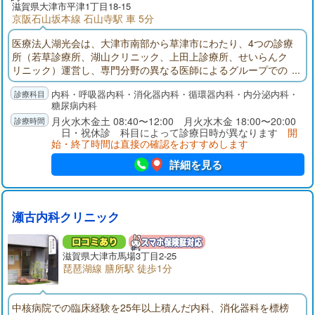
滋賀県大津市平津1丁目18-15
京阪石山坂本線 石山寺駅 車 5分
医療法人湖光会は、大津市南部から草津市にわたり、4つの診療
所（若草診療所、湖山クリニック、上田上診療所、せいらんク
リニック）運営し、専門分野の異なる医師によるグループでの
診療を行っております。当院では、消化器内科、呼吸器内科、
内科・呼吸器内科・消化器内科・循環器内科・内分泌内科・
循環器内科、糖尿病、代謝・内分泌内科それぞれの専門医によ
糖尿病内科
る診療体制を整え、質の高い医療の提供を目指しています。
月火水木金土 08:40〜12:00 月火水木金 18:00〜20:00
日・祝休診 科目によって診療日時が異なります
開
始・終了時間は直接の確認をおすすめします
詳細を見る
瀬古内科クリニック
滋賀県大津市馬場3丁目2-25
琵琶湖線 膳所駅 徒歩1分
中核病院での臨床経験を25年以上積んだ内科、消化器科を標榜