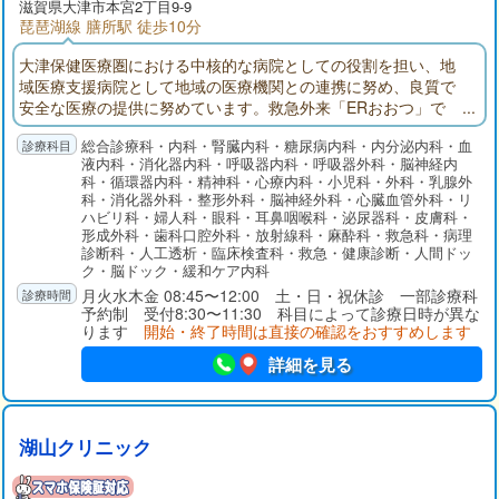
滋賀県大津市本宮2丁目9-9
琵琶湖線 膳所駅 徒歩10分
大津保健医療圏における中核的な病院としての役割を担い、地
域医療支援病院として地域の医療機関との連携に努め、良質で
安全な医療の提供に努めています。救急外来「ERおおつ」で
は、24時間365日「とまらない救急」を掲げ、救急専門医を中心
総合診療科・内科・腎臓内科・糖尿病内科・内分泌内科・血
に他科医師やICUと速やかに連携しています。健診センターでは
液内科・消化器内科・呼吸器内科・呼吸器外科・脳神経内
各種検診や予防接種を行うとともに、早期発見から内視鏡およ
科・循環器内科・精神科・心療内科・小児科・外科・乳腺外
び外科的手術治療、化学療法、放射線治療そして緩和ケアにい
科・消化器外科・整形外科・脳神経外科・心臓血管外科・リ
たるまで、シームレスで集学的ながん診療を提供しています。
ハビリ科・婦人科・眼科・耳鼻咽喉科・泌尿器科・皮膚科・
形成外科・歯科口腔外科・放射線科・麻酔科・救急科・病理
診断科・人工透析・臨床検査科・救急・健康診断・人間ドッ
ク・脳ドック・緩和ケア内科
月火水木金 08:45〜12:00 土・日・祝休診 一部診療科
予約制 受付8:30〜11:30 科目によって診療日時が異な
ります
開始・終了時間は直接の確認をおすすめします
詳細を見る
湖山クリニック