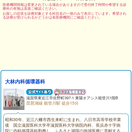
医療機関情報は変更されている場合がありますので受付終了時間や希望する診
療科の有無は直接ご確認ください。
お探しの症状を診療対象とする科目名の一致のみで表示しています。希望され
る診療が受けられるかどうかは各医療機関にご確認ください。
大林内科循環器科
滋賀県東近江市佐野町397-1 東陽オアシス能登川1階B
琵琶湖線 能登川駅 徒歩15分
昭和30年、近江八幡市西生来町に生まれ、八日市高等学校卒業
後 国立滋賀医科大学卒滋賀医科大学病院内科、長浜赤十字病
院に内科循環器科勤務し、ふるさと湖国の地域医療に貢献する