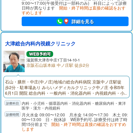
9:00〜17:00(午後受付は一部科のみ) 科目によって診療
日時が異なります
開始・終了時間は直接の確認をおす
すめします
詳細を見る
大津総合内科内視鏡クリニック
滋賀県大津市中庄1丁目14-10-1
京阪石山坂本線 中ノ庄駅 徒歩2分
石山・膳所・中庄(中ノ庄)地域の総合内科病院 京阪中ノ庄駅徒
歩2分・駐車場あり みらいメディカルクリニック中ノ庄 令和5年
6月1日 開院 総合内科・一般内科・消化器内科・内視鏡内科・小
児科 (内科に関するご病気は当院へ受診ください) 内視鏡(胃カメ
内科・小児科・循環器内科・消化器内科・糖尿病内科・東洋
ラ・大腸カメラ) クリニックにおいて大腸カメラを実施している
医学・漢方・内視鏡科
病院はとても少ない状況です。 超音波検査(エコー検査：くぶや
月火水金 09:00〜12:00 月水金 14:00〜17:30 木土 09:
お腹の検査がすぐに出来ます)
00〜13:00 日・祝休診 WEB予約可､診療受付は終了時
間15分前まで
開始・終了時間は直接の確認をおすすめ
します