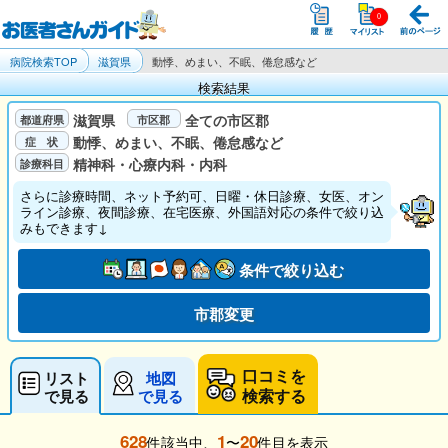
病院検索TOP
滋賀県
動悸、めまい、不眠、倦怠感など
検索結果
滋賀県
全ての市区郡
動悸、めまい、不眠、倦怠感など
精神科・心療内科・内科
さらに診療時間、ネット予約可、日曜・休日診療、女医、オン
ライン診療、夜間診療、在宅医療、外国語対応の条件で絞り込
みもできます↓
条件で絞り込む
市郡変更
口コミを
リスト
地図
検索する
で見る
で見る
628
1
20
件該当中、
〜
件目を表示