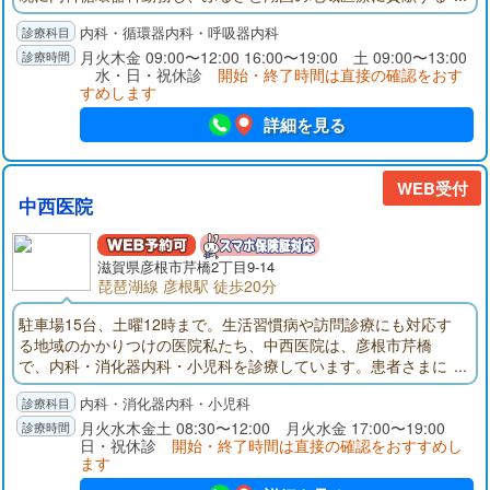
ため新規に診療所を開設しました。25年の病院勤務経験を生か
内科・循環器内科・呼吸器内科
し、内科全般に対する診療、特に高血圧、心臓病、動脈硬化な
どの循環器疾患、生活習慣病、呼吸器疾患の診療を総合的に行
月火木金 09:00〜12:00 16:00〜19:00 土 09:00〜13:00
水・日・祝休診
開始・終了時間は直接の確認をおす
います。
すめします
詳細を見る
WEB受付
中西医院
滋賀県彦根市芹橋2丁目9-14
琵琶湖線 彦根駅 徒歩20分
駐車場15台、土曜12時まで。生活習慣病や訪問診療にも対応す
る地域のかかりつけの医院私たち、中西医院は、彦根市芹橋
で、内科・消化器内科・小児科を診療しています。患者さまに
心から頼っていただける内科・消化器内科・小児科のホームド
内科・消化器内科・小児科
クターとして、地域に根ざした治療に取り組んでいます。当院
は消化器内科の診療に強みを持っています。院長は日本消化器
月火水木金土 08:30〜12:00 月火水金 17:00〜19:00
日・祝休診
開始・終了時間は直接の確認をおすすめし
病学会認定 消化器病専門医の資格を持ち、この分野では、現
ます
在までに30年におよぶキャリアを有しています。これらに裏付