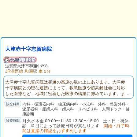
大津赤十字志賀病院
滋賀県大津市和邇中298
JR湖西線 和邇駅 車 3分
大津赤十字志賀病院は和邇の高原の坂の上にあります。大津赤
十字病院との密な連携によって、救急医療や超高齢社会に対応
した医療など、地域に密着した医療の構築に努めています。ま
た、地域の皆さんの健康増進と病気の早期発見などの予防医学
内科・循環器内科・糖尿病内科・小児科・外科・整形外科・
を推し進め、早期治療に寄与するとともに、療養型病床と地域
泌尿器科・産婦人科・婦人科・リハビリ科・人間ドック・健
包括ケア病床を設けることで、命を尊び、心のケアまでを考え
康診断
た生涯医療と生涯看護の提供に努めています。
月火水木金 09:00〜11:30 13:30〜15:00 土・日・祝休
診 科目によって診療日時が異なります
開始・終了時
間は直接の確認をおすすめします