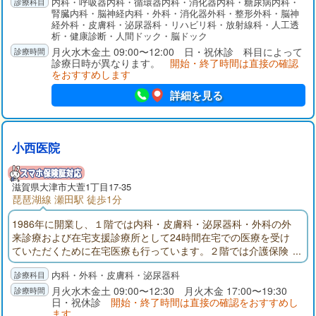
内科・呼吸器内科・循環器内科・消化器内科・糖尿病内科・
異常症･胃十二指腸潰瘍･腸疾患を中心とし、他にも皮膚科･整形
腎臓内科・脳神経内科・外科・消化器外科・整形外科・脳神
外科･泌尿器科も行っています。華頂会グループでは、在宅支援
経外科・皮膚科・泌尿器科・リハビリ科・放射線科・人工透
を目的とした、居宅介護支援相談室、訪問看護ステーション、
析・健康診断・人間ドック・脳ドック
訪問リハビリステーションの活動も行っております。
月火水木金土 09:00〜12:00 日・祝休診 科目によって
診療日時が異なります。
開始・終了時間は直接の確認
をおすすめします
詳細を見る
小西医院
滋賀県大津市大萱1丁目17-35
琵琶湖線 瀬田駅 徒歩1分
1986年に開業し、１階では内科・皮膚科・泌尿器科・外科の外
来診療および在宅支援診療所として24時間在宅での医療を受け
ていただくために在宅医療も行っています。２階では介護保険
による通所介護事業として、医療法人輝生会老人デイサービス
内科・外科・皮膚科・泌尿器科
を開設しています。また、在宅での介護をお手伝いするため介
護保険事業も行っております。
月火水木金土 09:00〜12:30 月火木金 17:00〜19:30
日・祝休診
開始・終了時間は直接の確認をおすすめし
ます