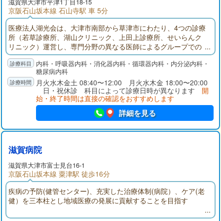
滋賀県大津市平津1丁目18-15
京阪石山坂本線 石山寺駅 車 5分
医療法人湖光会は、大津市南部から草津市にわたり、4つの診療
所（若草診療所、湖山クリニック、上田上診療所、せいらんク
リニック）運営し、専門分野の異なる医師によるグループでの
診療を行っております。当院では、消化器内科、呼吸器内科、
内科・呼吸器内科・消化器内科・循環器内科・内分泌内科・
循環器内科、糖尿病、代謝・内分泌内科それぞれの専門医によ
糖尿病内科
る診療体制を整え、質の高い医療の提供を目指しています。
月火水木金土 08:40〜12:00 月火水木金 18:00〜20:00
日・祝休診 科目によって診療日時が異なります
開
始・終了時間は直接の確認をおすすめします
詳細を見る
滋賀病院
滋賀県大津市富士見台16-1
京阪石山坂本線 粟津駅 徒歩16分
疾病の予防(健管センター)、充実した治療体制(病院）、ケア(老
健）を三本柱とし地域医療の発展に貢献することを目指す