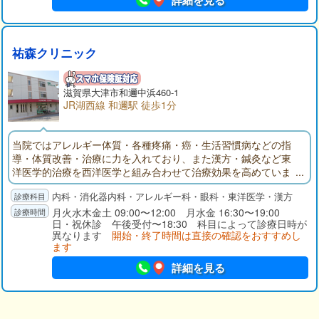
詳細を見る
胃潰瘍、十二指腸潰瘍、胆石症、ウイルス性肝炎、急性すい炎
など、広く対応いたします。検査での胃カメラでは、「口か
ら」と「鼻から」の二つのタイプを用意しており、苦痛や不快
感が少ないよう心がけています。また、地域の多くの医療機関
祐森クリニック
と連携しているため、必要な場合は、迅速に他の病院へ紹介す
ることが可能です。内科では、風邪や感染症はもちろん、特に
生活習慣病の診療に力をいれています。糖尿病、高血圧、高脂
滋賀県大津市和邇中浜460-1
血症、高尿酸血症などの病気は、中高年のみならず、若い患者
JR湖西線 和邇駅 徒歩1分
さまにも増えています。お身体に不調を感じる方は、まず当院
にて血液検査を受けていただくことをおすすめします。なお小
当院ではアレルギー体質・各種疼痛・癌・生活習慣病などの指
児科ではお子さまの定期予防接種に対応しており、彦根市在住
導・体質改善・治療に力を入れており、また漢方・鍼灸など東
の方は無料で接種可能です。当院へは、近江鉄道本線・ひこね
洋医学的治療を西洋医学と組み合わせて治療効果を高めていま
芹川駅から徒歩約16分、JR東海道線・彦根駅から徒歩約20分の
す。また眼科での白内障・緑内障の手術や胃腸科での胃・大腸
場所にあります。駐車場は15台分のご用意があります。
内科・消化器内科・アレルギー科・眼科・東洋医学・漢方
のポリープ・癌のポリペクトミー及び粘膜切除術切除などは最
新の設備で日帰り手術を行っています。
月火水木金土 09:00〜12:00 月水金 16:30〜19:00
日・祝休診 午後受付〜18:30 科目によって診療日時が
異なります
開始・終了時間は直接の確認をおすすめし
ます
詳細を見る