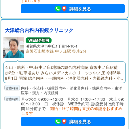
すめします
詳細を見る
大津総合内科内視鏡クリニック
滋賀県大津市中庄1丁目14-10-1
京阪石山坂本線 中ノ庄駅 徒歩2分
石山・膳所・中庄(中ノ庄)地域の総合内科病院 京阪中ノ庄駅徒
歩2分・駐車場あり みらいメディカルクリニック中ノ庄 令和5年
6月1日 開院 総合内科・一般内科・消化器内科・内視鏡内科・小
児科 (内科に関するご病気は当院へ受診ください) 内視鏡(胃カメ
内科・小児科・循環器内科・消化器内科・糖尿病内科・東洋
ラ・大腸カメラ) クリニックにおいて大腸カメラを実施している
医学・漢方・内視鏡科
病院はとても少ない状況です。 超音波検査(エコー検査：くぶや
月火水金 09:00〜12:00 月水金 14:00〜17:30 木土 09:
お腹の検査がすぐに出来ます)
00〜13:00 日・祝休診 WEB予約可､診療受付は終了時
間15分前まで
開始・終了時間は直接の確認をおすすめ
します
詳細を見る