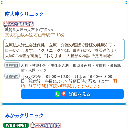
南大津クリニック
滋賀県大津市大石中1丁目6-6
京阪石山坂本線 石山寺駅 車 13分
医療法人緑生会は保健・医療・介護の連携で皆様の健康をフォ
ローいたします。当クリニックでは、最新鋭のCT機器導入より
大腸CT検査を実施しております。大腸がん検診で便潜血陽性...
でも大腸内視鏡検査は前処置が大変だし痛みがあって怖い...大腸
内科・整形外科・消化器内科・循環器内科・皮膚科・健康診
CTは前処置も軽く痛みもほとんどなく、大腸検査食もご用意し
断・人間ドック
ておりますのでほぼ絶食もありません。
月火水木金土 09:00〜12:00 月水金 16:00〜18:00
日・祝休診 科目によって診療日時が異なります
開
始・終了時間は直接の確認をおすすめします
詳細を見る
みかみクリニック