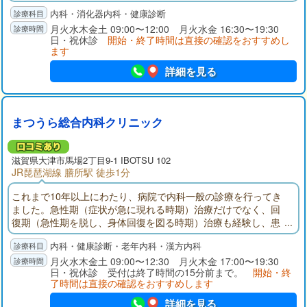
使用しての胃、腸、肝臓など腹部疾患の専門的な診断治療を得
内科・消化器内科・健康診断
意とする。一方、高血圧、糖尿病、喘息、アレルギー疾患など
多彩な病気に対応できる診断治療技能を保証する内科学会認定
月火水木金土 09:00〜12:00 月火水金 16:30〜19:30
日・祝休診
開始・終了時間は直接の確認をおすすめし
内科専門医も併せ持ち地域のホームドクターとしても貢献して
ます
いる。
詳細を見る
まつうら総合内科クリニック
滋賀県大津市馬場2丁目9-1 IBOTSU 102
JR琵琶湖線 膳所駅 徒歩1分
これまで10年以上にわたり、病院で内科一般の診療を行ってき
ました。急性期（症状が急に現れる時期）治療だけでなく、回
復期（急性期を脱し、身体回復を図る時期）治療も経験し、患
者様の抱える疾患の治療のみならず、ADL（日常生活動作）やQ
内科・健康診断・老年内科・漢方内科
OL（生活の質）改善のための生活指導や治療の重要性を痛感し
ております。お悩みのことがあれば、遠慮なく当クリニックに
月火水木金土 09:00〜12:30 月火木金 17:00〜19:30
日・祝休診 受付は終了時間の15分前まで。
開始・終
お越し下さい。丁寧な説明を心掛け、治療内容を相談させて頂
了時間は直接の確認をおすすめします
きます。
詳細を見る