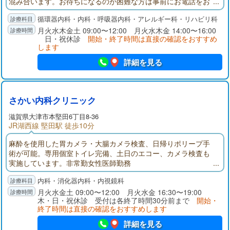
混み合います。お待ちになるのが困難な方は事前にお電話をお
願いします。
循環器内科・内科・呼吸器内科・アレルギー科・リハビリ科
月火水木金土 09:00〜12:00 月火水木金 14:00〜16:00
日・祝休診
開始・終了時間は直接の確認をおすすめ
します
詳細を見る
さかい内科クリニック
滋賀県大津市本堅田6丁目8-36
JR湖西線 堅田駅 徒歩10分
麻酔を使用した胃カメラ・大腸カメラ検査、日帰りポリープ手
術が可能。専用個室トイレ完備、土日のエコー、カメラ検査も
実施しています。非常勤女性医師勤務
内科・消化器内科・内視鏡科
月火水金土 09:00〜12:00 月火水金 16:30〜19:00
木・日・祝休診 受付は各終了時間30分前まで
開始・
終了時間は直接の確認をおすすめします
詳細を見る