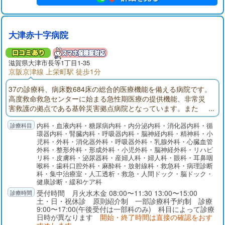
大津赤十字病院
滋賀県大津市長等1丁目1-35
京阪京津線 上栄町駅 徒歩1分
37の診療科、病床数684床の総合的医療機能を備える病院です。
高度救命救急センターに始まる急性期医療の提供機能、非常災
害救護の拠点である基幹災害拠点病院となっています。また
「地域医療支援病院」「がん診療連携拠点病院」の承認・指定
内科・血液内科・糖尿病内科・内分泌内科・消化器内科・循
を受けています。
環器内科・腎臓内科・呼吸器内科・脳神経内科・精神科・小
児科・外科・消化器外科・呼吸器外科・乳腺外科・心臓血管
外科・整形外科・形成外科・小児外科・脳神経外科・リハビ
リ科・皮膚科・泌尿器科・産婦人科・婦人科・眼科・耳鼻咽
喉科・歯科口腔外科・麻酔科・放射線科・救急科・病理診断
科・集中治療室・人工透析・救急・人間ドック・脳ドック・
健康診断・緩和ケア科
受付時間 月火水木金 08:00〜11:30 13:00〜15:00
土・日・祝休診 原則紹介制 一部診療科予約制 診療
9:00〜17:00(午後受付は一部科のみ) 科目によって診療
日時が異なります
開始・終了時間は直接の確認をおす