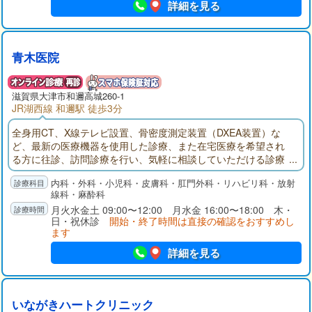
詳細を見る
青木医院
滋賀県大津市和邇高城260-1
JR湖西線 和邇駅 徒歩3分
全身用CT、X線テレビ設置、骨密度測定装置（DXEA装置）な
ど、最新の医療機器を使用した診療、また在宅医療を希望され
る方に往診、訪問診療を行い、気軽に相談していただける診療
所を目指します。
内科・外科・小児科・皮膚科・肛門外科・リハビリ科・放射
線科・麻酔科
月火水金土 09:00〜12:00 月水金 16:00〜18:00 木・
日・祝休診
開始・終了時間は直接の確認をおすすめし
ます
詳細を見る
いながきハートクリニック