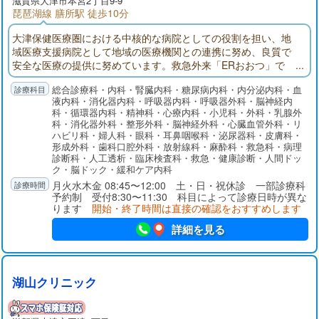
滋賀県大津市本宮2丁目9-9
琵琶湖線 膳所駅 徒歩10分
大津保健医療圏における中核的な病院としての役割を担い、地
域医療支援病院として地域の医療機関との連携に努め、良質で
安全な医療の提供に努めています。救急外来「ERおおつ」で
は、24時間365日「とまらない救急」を掲げ、救急専門医を中心
総合診療科・内科・腎臓内科・糖尿病内科・内分泌内科・血
に他科医師やICUと速やかに連携しています。健診センターでは
液内科・消化器内科・呼吸器内科・呼吸器外科・脳神経内
各種検診や予防接種を行うとともに、早期発見から内視鏡およ
科・循環器内科・精神科・心療内科・小児科・外科・乳腺外
び外科的手術治療、化学療法、放射線治療そして緩和ケアにい
科・消化器外科・整形外科・脳神経外科・心臓血管外科・リ
たるまで、シームレスで集学的ながん診療を提供しています。
ハビリ科・婦人科・眼科・耳鼻咽喉科・泌尿器科・皮膚科・
形成外科・歯科口腔外科・放射線科・麻酔科・救急科・病理
診断科・人工透析・臨床検査科・救急・健康診断・人間ドッ
ク・脳ドック・緩和ケア内科
月火水木金 08:45〜12:00 土・日・祝休診 一部診療科
予約制 受付8:30〜11:30 科目によって診療日時が異な
ります
開始・終了時間は直接の確認をおすすめします
詳細を見る
湖山クリニック