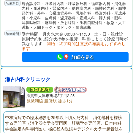
総合診療科・呼吸器内科・呼吸器外科・循環器内科・消化器
内科・血液内科・腎臓内科・糖尿病内科・脳神経内科・脳神
経外科・外科・心臓血管外科・乳腺外科・整形外科・形成外
科・小児科・皮膚科・泌尿器科・産婦人科・婦人科・眼科・
耳鼻咽喉科・麻酔科・放射線科・歯科口腔外科・救急・人工
透析・人間ドック・脳ドック・健康診断
受付時間 月火水木金 08:30〜11:30 土・日・祝休診
原則予約制､紹介状持参を推奨 科目によって診療日時が
異なります
開始・終了時間は直接の確認をおすすめし
ます
詳細を見る
瀬古内科クリニック
滋賀県大津市馬場3丁目2-25
琵琶湖線 膳所駅 徒歩1分
中核病院での臨床経験を25年以上積んだ内科、消化器科を標榜
する専門医（消化器病学会専門医、肝臓学会専門医、日本内科
学会認定内科専門医)。極細径内視鏡やデジタルカラー超音波を