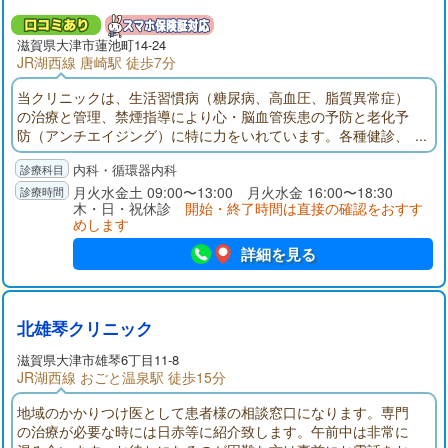
滋賀県大津市蓮池町14-24
JR湖西線 唐崎駅 徒歩7分
当クリニックは、生活習慣病（糖尿病、高血圧、脂質異常症）
の治療と管理、禁煙指導により心・脳血管疾患の予防と老化予
防（アンチエイジング）に特に力をいれています。各種健診、
予防接種、心臓・動脈硬化ドック、アンチエイジング点滴・美
内科・循環器内科
容点滴・疲労回復点滴（保険外診療）も行っております。
月火水金土 09:00〜13:00 月火水金 16:00〜18:30
木・日・祝休診
開始・終了時間は直接の確認をおすす
めします
詳細を見る
北雄琴クリニック
滋賀県大津市雄琴6丁目11-8
JR湖西線 おごと温泉駅 徒歩15分
地域のかかりつけ医として患者様の相談窓口になります。専門
の治療が必要な時には日赤等に紹介致します。午前中は非常に