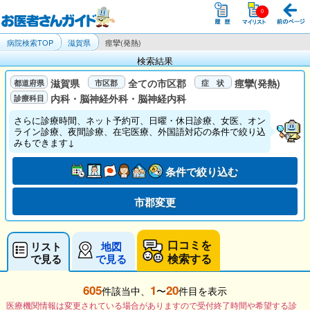
病院検索TOP
滋賀県
痙攣(発熱)
検索結果
滋賀県
全ての市区郡
痙攣(発熱)
内科・脳神経外科・脳神経内科
さらに診療時間、ネット予約可、日曜・休日診療、女医、オン
ライン診療、夜間診療、在宅医療、外国語対応の条件で絞り込
みもできます↓
条件で絞り込む
市郡変更
口コミを
リスト
地図
検索する
で見る
で見る
605
1
20
件該当中、
〜
件目を表示
医療機関情報は変更されている場合がありますので受付終了時間や希望する診