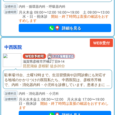
ため新規に診療所を開設しました。25年の病院勤務経験を生か
内科・循環器内科・呼吸器内科
し、内科全般に対する診療、特に高血圧、心臓病、動脈硬化な
どの循環器疾患、生活習慣病、呼吸器疾患の診療を総合的に行
月火木金 09:00〜12:00 16:00〜19:00 土 09:00〜13:00
水・日・祝休診
開始・終了時間は直接の確認をおす
います。
すめします
詳細を見る
WEB受付
中西医院
滋賀県彦根市芹橋2丁目9-14
琵琶湖線 彦根駅 徒歩20分
駐車場15台、土曜12時まで。生活習慣病や訪問診療にも対応す
る地域のかかりつけの医院私たち、中西医院は、彦根市芹橋
で、内科・消化器内科・小児科を診療しています。患者さまに
心から頼っていただける内科・消化器内科・小児科のホームド
内科・消化器内科・小児科
クターとして、地域に根ざした治療に取り組んでいます。当院
は消化器内科の診療に強みを持っています。院長は日本消化器
月火水木金土 08:30〜12:00 月火水金 17:00〜19:00
日・祝休診
開始・終了時間は直接の確認をおすすめし
病学会認定 消化器病専門医の資格を持ち、この分野では、現
ます
在までに30年におよぶキャリアを有しています。これらに裏付
けられた当院の診療は、逆流性食道炎、急性胃炎、慢性胃炎、