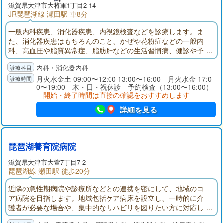
滋賀県大津市大将軍1丁目2-14
JR琵琶湖線 瀬田駅 車8分
一般内科疾患、消化器疾患、内視鏡検査などを診療します。ま
た、消化器疾患はもちろんのこと、かぜや花粉症などの一般内
科、高血圧や脂質異常症、脂肪肝などの生活習慣病、健診や予
防接種などなんでもお気軽にご相談ください。
内科・消化器内科
月火水金土 09:00〜12:00 13:00〜16:00 月火水金 17:0
0〜19:00 木・日・祝休診 予約検査（13:00〜16:00）
開始・終了時間は直接の確認をおすすめします
詳細を見る
琵琶湖養育院病院
滋賀県大津市大萱7丁目7-2
琵琶湖線 瀬田駅 徒歩20分
近隣の急性期病院や診療所などとの連携を密にして、地域のコ
ア病院を目指します。地域包括ケア病床を設立し、一時的に介
護者が必要な場合や、集中的なリハビリを図りたい方に対応し
ています。外来診療では、脳卒中･高血圧･心不全･糖尿病･脂質