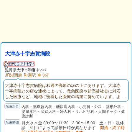
大津赤十字志賀病院
滋賀県大津市和邇中298
JR湖西線 和邇駅 車 3分
大津赤十字志賀病院は和邇の高原の坂の上にあります。大津赤
十字病院との密な連携によって、救急医療や超高齢社会に対応
した医療など、地域に密着した医療の構築に努めています。ま
た、地域の皆さんの健康増進と病気の早期発見などの予防医学
内科・循環器内科・糖尿病内科・小児科・外科・整形外科・
を推し進め、早期治療に寄与するとともに、療養型病床と地域
泌尿器科・産婦人科・婦人科・リハビリ科・人間ドック・健
包括ケア病床を設けることで、命を尊び、心のケアまでを考え
康診断
た生涯医療と生涯看護の提供に努めています。
月火水木金 09:00〜11:30 13:30〜15:00 土・日・祝休
診 科目によって診療日時が異なります
開始・終了時