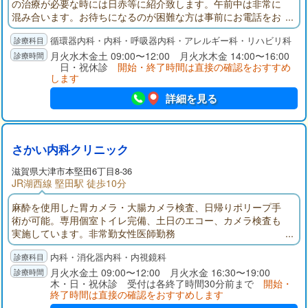
の治療が必要な時には日赤等に紹介致します。午前中は非常に
混み合います。お待ちになるのが困難な方は事前にお電話をお
願いします。
循環器内科・内科・呼吸器内科・アレルギー科・リハビリ科
月火水木金土 09:00〜12:00 月火水木金 14:00〜16:00
日・祝休診
開始・終了時間は直接の確認をおすすめ
します
詳細を見る
さかい内科クリニック
滋賀県大津市本堅田6丁目8-36
JR湖西線 堅田駅 徒歩10分
麻酔を使用した胃カメラ・大腸カメラ検査、日帰りポリープ手
術が可能。専用個室トイレ完備、土日のエコー、カメラ検査も
実施しています。非常勤女性医師勤務
内科・消化器内科・内視鏡科
月火水金土 09:00〜12:00 月火水金 16:30〜19:00
木・日・祝休診 受付は各終了時間30分前まで
開始・
終了時間は直接の確認をおすすめします