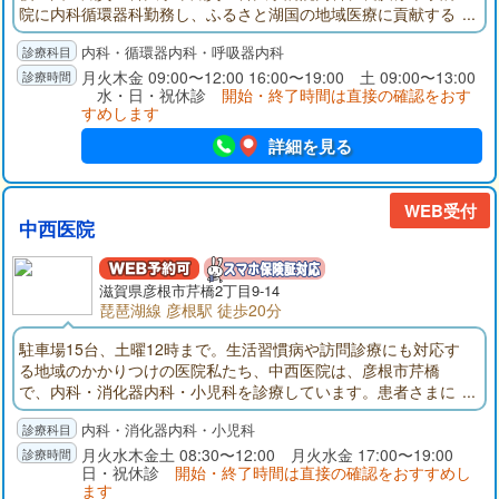
院に内科循環器科勤務し、ふるさと湖国の地域医療に貢献する
ため新規に診療所を開設しました。25年の病院勤務経験を生か
内科・循環器内科・呼吸器内科
し、内科全般に対する診療、特に高血圧、心臓病、動脈硬化な
どの循環器疾患、生活習慣病、呼吸器疾患の診療を総合的に行
月火木金 09:00〜12:00 16:00〜19:00 土 09:00〜13:00
水・日・祝休診
開始・終了時間は直接の確認をおす
います。
すめします
詳細を見る
WEB受付
中西医院
滋賀県彦根市芹橋2丁目9-14
琵琶湖線 彦根駅 徒歩20分
駐車場15台、土曜12時まで。生活習慣病や訪問診療にも対応す
る地域のかかりつけの医院私たち、中西医院は、彦根市芹橋
で、内科・消化器内科・小児科を診療しています。患者さまに
心から頼っていただける内科・消化器内科・小児科のホームド
内科・消化器内科・小児科
クターとして、地域に根ざした治療に取り組んでいます。当院
は消化器内科の診療に強みを持っています。院長は日本消化器
月火水木金土 08:30〜12:00 月火水金 17:00〜19:00
日・祝休診
開始・終了時間は直接の確認をおすすめし
病学会認定 消化器病専門医の資格を持ち、この分野では、現
ます
在までに30年におよぶキャリアを有しています。これらに裏付