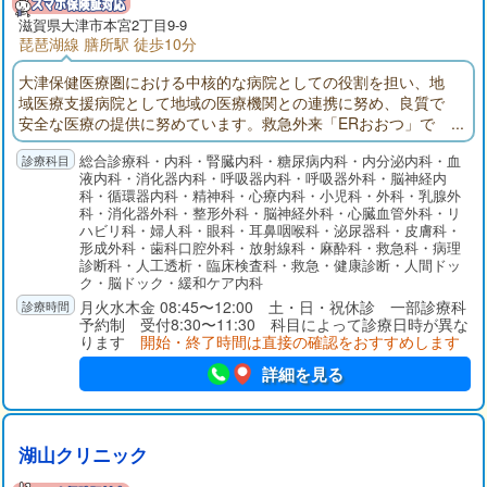
滋賀県大津市本宮2丁目9-9
琵琶湖線 膳所駅 徒歩10分
大津保健医療圏における中核的な病院としての役割を担い、地
域医療支援病院として地域の医療機関との連携に努め、良質で
安全な医療の提供に努めています。救急外来「ERおおつ」で
は、24時間365日「とまらない救急」を掲げ、救急専門医を中心
総合診療科・内科・腎臓内科・糖尿病内科・内分泌内科・血
に他科医師やICUと速やかに連携しています。健診センターでは
液内科・消化器内科・呼吸器内科・呼吸器外科・脳神経内
各種検診や予防接種を行うとともに、早期発見から内視鏡およ
科・循環器内科・精神科・心療内科・小児科・外科・乳腺外
び外科的手術治療、化学療法、放射線治療そして緩和ケアにい
科・消化器外科・整形外科・脳神経外科・心臓血管外科・リ
たるまで、シームレスで集学的ながん診療を提供しています。
ハビリ科・婦人科・眼科・耳鼻咽喉科・泌尿器科・皮膚科・
形成外科・歯科口腔外科・放射線科・麻酔科・救急科・病理
診断科・人工透析・臨床検査科・救急・健康診断・人間ドッ
ク・脳ドック・緩和ケア内科
月火水木金 08:45〜12:00 土・日・祝休診 一部診療科
予約制 受付8:30〜11:30 科目によって診療日時が異な
ります
開始・終了時間は直接の確認をおすすめします
詳細を見る
湖山クリニック