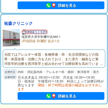
けられた当院の診療は、逆流性食道炎、急性胃炎、慢性胃炎、
詳細を見る
胃潰瘍、十二指腸潰瘍、胆石症、ウイルス性肝炎、急性すい炎
など、広く対応いたします。検査での胃カメラでは、「口か
ら」と「鼻から」の二つのタイプを用意しており、苦痛や不快
感が少ないよう心がけています。また、地域の多くの医療機関
祐森クリニック
と連携しているため、必要な場合は、迅速に他の病院へ紹介す
ることが可能です。内科では、風邪や感染症はもちろん、特に
生活習慣病の診療に力をいれています。糖尿病、高血圧、高脂
滋賀県大津市和邇中浜460-1
血症、高尿酸血症などの病気は、中高年のみならず、若い患者
JR湖西線 和邇駅 徒歩1分
さまにも増えています。お身体に不調を感じる方は、まず当院
にて血液検査を受けていただくことをおすすめします。なお小
当院ではアレルギー体質・各種疼痛・癌・生活習慣病などの指
児科ではお子さまの定期予防接種に対応しており、彦根市在住
導・体質改善・治療に力を入れており、また漢方・鍼灸など東
の方は無料で接種可能です。当院へは、近江鉄道本線・ひこね
洋医学的治療を西洋医学と組み合わせて治療効果を高めていま
芹川駅から徒歩約16分、JR東海道線・彦根駅から徒歩約20分の
す。また眼科での白内障・緑内障の手術や胃腸科での胃・大腸
場所にあります。駐車場は15台分のご用意があります。
内科・消化器内科・アレルギー科・眼科・東洋医学・漢方
のポリープ・癌のポリペクトミー及び粘膜切除術切除などは最
新の設備で日帰り手術を行っています。
月火水木金土 09:00〜12:00 月水金 16:30〜19:00
日・祝休診 午後受付〜18:30 科目によって診療日時が
異なります
開始・終了時間は直接の確認をおすすめし
ます
詳細を見る