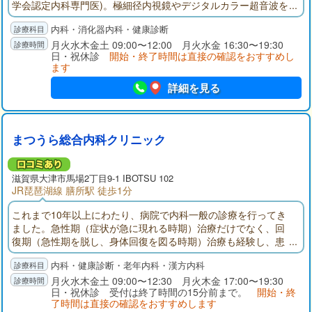
学会認定内科専門医)。極細径内視鏡やデジタルカラー超音波を
使用しての胃、腸、肝臓など腹部疾患の専門的な診断治療を得
内科・消化器内科・健康診断
意とする。一方、高血圧、糖尿病、喘息、アレルギー疾患など
多彩な病気に対応できる診断治療技能を保証する内科学会認定
月火水木金土 09:00〜12:00 月火水金 16:30〜19:30
日・祝休診
開始・終了時間は直接の確認をおすすめし
内科専門医も併せ持ち地域のホームドクターとしても貢献して
ます
いる。
詳細を見る
まつうら総合内科クリニック
滋賀県大津市馬場2丁目9-1 IBOTSU 102
JR琵琶湖線 膳所駅 徒歩1分
これまで10年以上にわたり、病院で内科一般の診療を行ってき
ました。急性期（症状が急に現れる時期）治療だけでなく、回
復期（急性期を脱し、身体回復を図る時期）治療も経験し、患
者様の抱える疾患の治療のみならず、ADL（日常生活動作）やQ
内科・健康診断・老年内科・漢方内科
OL（生活の質）改善のための生活指導や治療の重要性を痛感し
ております。お悩みのことがあれば、遠慮なく当クリニックに
月火水木金土 09:00〜12:30 月火木金 17:00〜19:30
日・祝休診 受付は終了時間の15分前まで。
開始・終
お越し下さい。丁寧な説明を心掛け、治療内容を相談させて頂
了時間は直接の確認をおすすめします
きます。