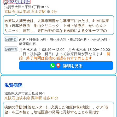
滋賀県大津市平津1丁目18-15
京阪石山坂本線 石山寺駅 車 5分
医療法人湖光会は、大津市南部から草津市にわたり、4つの診療
所（若草診療所、湖山クリニック、上田上診療所、せいらんク
リニック）運営し、専門分野の異なる医師によるグループでの
診療を行っております。当院では、消化器内科、呼吸器内科、
内科・呼吸器内科・消化器内科・循環器内科・内分泌内科・
循環器内科、糖尿病、代謝・内分泌内科それぞれの専門医によ
糖尿病内科
る診療体制を整え、質の高い医療の提供を目指しています。
月火水木金土 08:40〜12:00 月火水木金 18:00〜20:00
日・祝休診 科目によって診療日時が異なります
開
始・終了時間は直接の確認をおすすめします
詳細を見る
滋賀病院
滋賀県大津市富士見台16-1
京阪石山坂本線 粟津駅 徒歩16分
疾病の予防(健管センター)、充実した治療体制(病院）、ケア(老
健）を三本柱とし地域医療の発展に貢献することを目指す