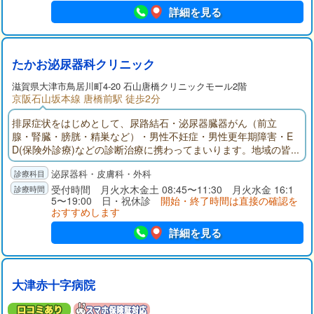
詳細を見る
たかお泌尿器科クリニック
滋賀県大津市鳥居川町4-20 石山唐橋クリニックモール2階
京阪石山坂本線 唐橋前駅 徒歩2分
排尿症状をはじめとして、尿路結石・泌尿器臓器がん（前立
腺・腎臓・膀胱・精巣など）・男性不妊症・男性更年期障害・E
D(保険外診療)などの診断治療に携わってまいります。地域の皆
さんに信頼され愛されるようなクリニックをスタッフと共に目
泌尿器科・皮膚科・外科
指し、基幹病院と連携をとりながら努力してまいります。
受付時間 月火水木金土 08:45〜11:30 月火水金 16:1
5〜19:00 日・祝休診
開始・終了時間は直接の確認を
おすすめします
詳細を見る
大津赤十字病院