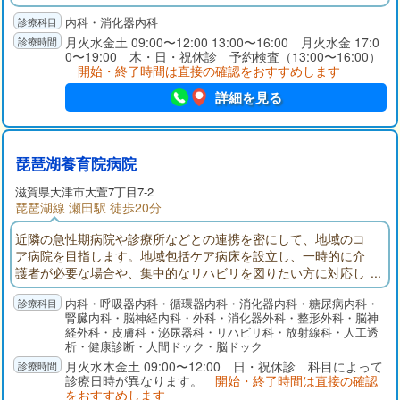
防接種などなんでもお気軽にご相談ください。
内科・消化器内科
月火水金土 09:00〜12:00 13:00〜16:00 月火水金 17:0
0〜19:00 木・日・祝休診 予約検査（13:00〜16:00）
開始・終了時間は直接の確認をおすすめします
詳細を見る
琵琶湖養育院病院
滋賀県大津市大萱7丁目7-2
琵琶湖線 瀬田駅 徒歩20分
近隣の急性期病院や診療所などとの連携を密にして、地域のコ
ア病院を目指します。地域包括ケア病床を設立し、一時的に介
護者が必要な場合や、集中的なリハビリを図りたい方に対応し
ています。外来診療では、脳卒中･高血圧･心不全･糖尿病･脂質
内科・呼吸器内科・循環器内科・消化器内科・糖尿病内科・
異常症･胃十二指腸潰瘍･腸疾患を中心とし、他にも皮膚科･整形
腎臓内科・脳神経内科・外科・消化器外科・整形外科・脳神
外科･泌尿器科も行っています。華頂会グループでは、在宅支援
経外科・皮膚科・泌尿器科・リハビリ科・放射線科・人工透
を目的とした、居宅介護支援相談室、訪問看護ステーション、
析・健康診断・人間ドック・脳ドック
訪問リハビリステーションの活動も行っております。
月火水木金土 09:00〜12:00 日・祝休診 科目によって
診療日時が異なります。
開始・終了時間は直接の確認
をおすすめします