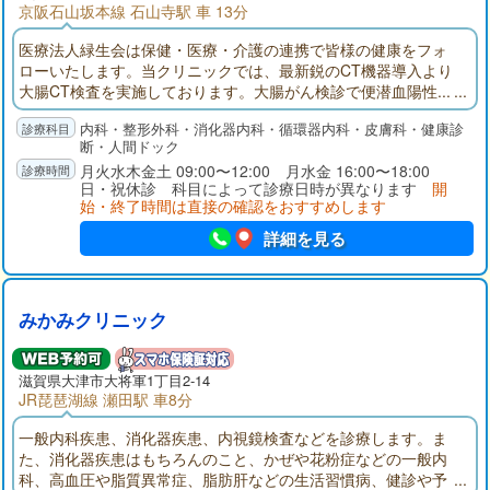
京阪石山坂本線 石山寺駅 車 13分
医療法人緑生会は保健・医療・介護の連携で皆様の健康をフォ
ローいたします。当クリニックでは、最新鋭のCT機器導入より
大腸CT検査を実施しております。大腸がん検診で便潜血陽性...
でも大腸内視鏡検査は前処置が大変だし痛みがあって怖い...大腸
内科・整形外科・消化器内科・循環器内科・皮膚科・健康診
CTは前処置も軽く痛みもほとんどなく、大腸検査食もご用意し
断・人間ドック
ておりますのでほぼ絶食もありません。
月火水木金土 09:00〜12:00 月水金 16:00〜18:00
日・祝休診 科目によって診療日時が異なります
開
始・終了時間は直接の確認をおすすめします
詳細を見る
みかみクリニック
滋賀県大津市大将軍1丁目2-14
JR琵琶湖線 瀬田駅 車8分
一般内科疾患、消化器疾患、内視鏡検査などを診療します。ま
た、消化器疾患はもちろんのこと、かぜや花粉症などの一般内
科、高血圧や脂質異常症、脂肪肝などの生活習慣病、健診や予