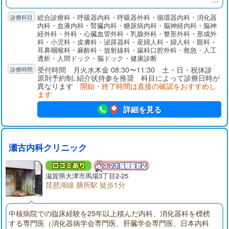
総合診療科・呼吸器内科・呼吸器外科・循環器内科・消化器
内科・血液内科・腎臓内科・糖尿病内科・脳神経内科・脳神
経外科・外科・心臓血管外科・乳腺外科・整形外科・形成外
科・小児科・皮膚科・泌尿器科・産婦人科・婦人科・眼科・
耳鼻咽喉科・麻酔科・放射線科・歯科口腔外科・救急・人工
透析・人間ドック・脳ドック・健康診断
受付時間 月火水木金 08:30〜11:30 土・日・祝休診
原則予約制､紹介状持参を推奨 科目によって診療日時が
異なります
開始・終了時間は直接の確認をおすすめし
ます
詳細を見る
瀬古内科クリニック
滋賀県大津市馬場3丁目2-25
琵琶湖線 膳所駅 徒歩1分
中核病院での臨床経験を25年以上積んだ内科、消化器科を標榜
する専門医（消化器病学会専門医、肝臓学会専門医、日本内科