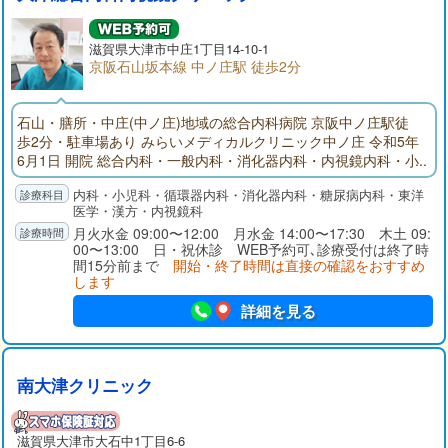
滋賀県大津市中庄1丁目14-10-1
京阪石山坂本線 中ノ庄駅 徒歩2分
石山・膳所・中庄(中ノ庄)地域の総合内科病院 京阪中ノ庄駅徒
歩2分・駐車場あり みらいメディカルクリニック中ノ庄 令和5年
6月1日 開院 総合内科・一般内科・消化器内科・内視鏡内科・小
児科 (内科に関するご病気は当院へ受診ください) 内視鏡(胃カメ
内科・小児科・循環器内科・消化器内科・糖尿病内科・東洋
ラ・大腸カメラ) クリニックにおいて大腸カメラを実施している
医学・漢方・内視鏡科
病院はとても少ない状況です。 超音波検査(エコー検査：くぶや
月火水金 09:00〜12:00 月水金 14:00〜17:30 木土 09:
お腹の検査がすぐに出来ます)
00〜13:00 日・祝休診 WEB予約可､診療受付は終了時
間15分前まで
開始・終了時間は直接の確認をおすすめ
します
詳細を見る
南大津クリニック
滋賀県大津市大石中1丁目6-6