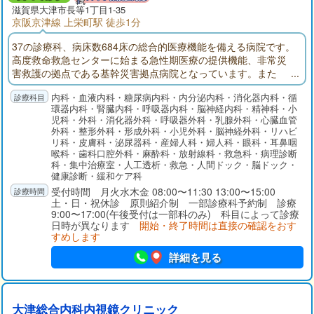
滋賀県大津市長等1丁目1-35
京阪京津線 上栄町駅 徒歩1分
37の診療科、病床数684床の総合的医療機能を備える病院です。
高度救命救急センターに始まる急性期医療の提供機能、非常災
害救護の拠点である基幹災害拠点病院となっています。また
「地域医療支援病院」「がん診療連携拠点病院」の承認・指定
内科・血液内科・糖尿病内科・内分泌内科・消化器内科・循
を受けています。
環器内科・腎臓内科・呼吸器内科・脳神経内科・精神科・小
児科・外科・消化器外科・呼吸器外科・乳腺外科・心臓血管
外科・整形外科・形成外科・小児外科・脳神経外科・リハビ
リ科・皮膚科・泌尿器科・産婦人科・婦人科・眼科・耳鼻咽
喉科・歯科口腔外科・麻酔科・放射線科・救急科・病理診断
科・集中治療室・人工透析・救急・人間ドック・脳ドック・
健康診断・緩和ケア科
受付時間 月火水木金 08:00〜11:30 13:00〜15:00
土・日・祝休診 原則紹介制 一部診療科予約制 診療
9:00〜17:00(午後受付は一部科のみ) 科目によって診療
日時が異なります
開始・終了時間は直接の確認をおす
すめします
詳細を見る
大津総合内科内視鏡クリニック