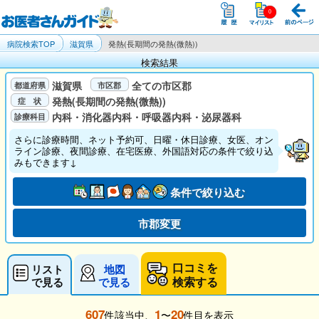
病院検索TOP
滋賀県
発熱(長期間の発熱(微熱))
検索結果
滋賀県
全ての市区郡
発熱(長期間の発熱(微熱))
内科・消化器内科・呼吸器内科・泌尿器科
さらに診療時間、ネット予約可、日曜・休日診療、女医、オン
ライン診療、夜間診療、在宅医療、外国語対応の条件で絞り込
みもできます↓
条件で絞り込む
市郡変更
口コミを
リスト
地図
検索する
で見る
で見る
607
1
20
件該当中、
〜
件目を表示