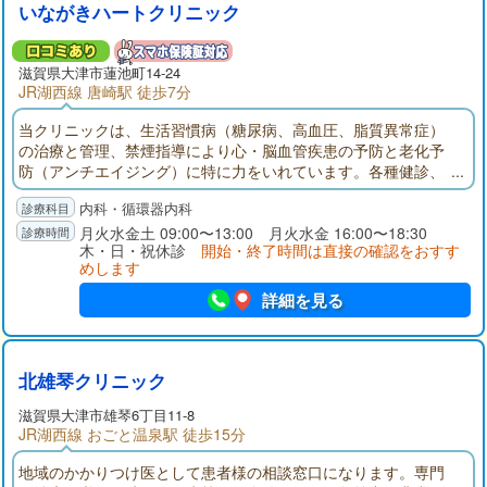
いながきハートクリニック
滋賀県大津市蓮池町14-24
JR湖西線 唐崎駅 徒歩7分
当クリニックは、生活習慣病（糖尿病、高血圧、脂質異常症）
の治療と管理、禁煙指導により心・脳血管疾患の予防と老化予
防（アンチエイジング）に特に力をいれています。各種健診、
予防接種、心臓・動脈硬化ドック、アンチエイジング点滴・美
内科・循環器内科
容点滴・疲労回復点滴（保険外診療）も行っております。
月火水金土 09:00〜13:00 月火水金 16:00〜18:30
木・日・祝休診
開始・終了時間は直接の確認をおすす
めします
詳細を見る
北雄琴クリニック
滋賀県大津市雄琴6丁目11-8
JR湖西線 おごと温泉駅 徒歩15分
地域のかかりつけ医として患者様の相談窓口になります。専門