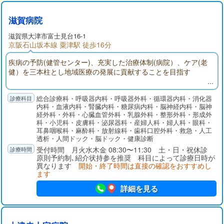
滋賀病院
滋賀県大津市富士見台16-1
京阪石山坂本線 粟津駅 徒歩16分
疾病の予防(健管センター)、充実した治療体制(病院）、ケア(老
健）を三本柱とし地域医療の発展に貢献することを目指す
総合診療科・呼吸器内科・呼吸器外科・循環器内科・消化器
内科・血液内科・腎臓内科・糖尿病内科・脳神経内科・脳神
経外科・外科・心臓血管外科・乳腺外科・整形外科・形成外
科・小児科・皮膚科・泌尿器科・産婦人科・婦人科・眼科・
耳鼻咽喉科・麻酔科・放射線科・歯科口腔外科・救急・人工
透析・人間ドック・脳ドック・健康診断
受付時間 月火水木金 08:30〜11:30 土・日・祝休診
原則予約制､紹介状持参を推奨 科目によって診療日時が
異なります
開始・終了時間は直接の確認をおすすめし
ます
詳細を見る