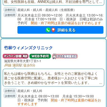
精、女性医師も在籍。ANNEXは婦人科、不妊治療を専門として
おります。皆様の思いに寄り添い、適切な治療を提案します。
産婦人科・婦人科・産婦人科（生殖医療）
月火水木金土日 09:00〜12:00 月火水木金土 13:00〜16:
00 月水金 17:00〜19:00 日・祝休診 日曜は初診のみ
予約可
開始・終了時間は直接の確認をおすすめします
詳細を見る
竹林ウィメンズクリニック
滋賀県大津市大萱1丁目1-1
JR線 瀬田駅 徒歩5分
私たちは確かな医療はもちろん、女性とそのご家族が心地よく
過ごせる医療空間に配慮し、患者様お一人おひとりを丁寧に向
き合うことで、きめ細やかなサポートを実現いたします。
産婦人科・婦人科
月火水木金土 09:00〜13:00 月水金 15:30〜19:00
日・祝休診 予約制
開始・終了時間は直接の確認をお
すすめします