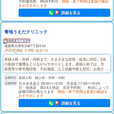
予約優先制 WEB予約可
開始・終了時間は直接の確認
をおすすめします
詳細を見る
青地うえだクリニック
滋賀県大津市京町1丁目3-33
JR琵琶湖線 大津駅 徒歩7分
産婦人科・外科・内科まで、さまざまな症状・疾患に対応。2名
の医師で連携をとりながらサポートします。産婦人科では、月
経異常や更年期症状、不妊相談、人工妊娠中絶も対応。お母さ
まのサポートを幅広く行っております。内科では生活習慣病に
産婦人科・婦人科・外科・内科
対し、内服治療や予防、健康増進の観点から、患者さまに寄り
添った治療をご提案します。
月火水木金土 09:00〜12:00 月水金 17:00〜19:00
日・祝休診 第2.4土休診 完全予約制 科目によって
診療日時が異なります
開始・終了時間は直接の確認を
おすすめします
詳細を見る