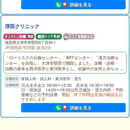
詳細を見る
浮田クリニック
滋賀県大津市本堅田6丁目36-1
JR湖西線 堅田駅 徒歩2分
「ローリスクの分娩センター」「ARTセンター」「漢方治療セ
ンター」を目指し、大津市堅田で開院しました。診断・診察・
治療の基本を西洋医学と東洋医学とし、妊娠中の女性と赤ちゃ
んにできるだけ優しい医療を提供したいと考えます。また、子
産婦人科・婦人科・東洋医学・漢方
育て中・更年期・老年期の女性とそのご家族の健康をサポート
できる医療機関を目指してまいります。
月火水木金土 09:00〜12:30 月水金 16:30〜19:00
日・祝休診 14:00〜16:00は乳児健診・漢方内科・予防
接種などの予約診療
開始・終了時間は直接の確認をお
すすめします
詳細を見る