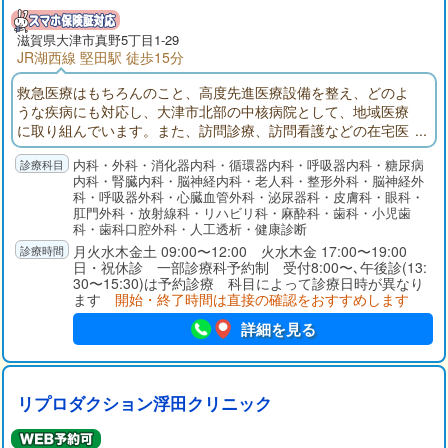
滋賀県大津市真野5丁目1-29
JR湖西線 堅田駅 徒歩15分
救急医療はもちろんのこと、高度先進医療設備を整え、どのよ
うな疾病にも対応し、大津市北部の中核病院として、地域医療
に取り組んでいます。また、訪問診療、訪問看護などの在宅医
療のみならず、老人療養等、介護老人保健施設、グループホー
内科・外科・消化器内科・循環器内科・呼吸器内科・糖尿病
ム・デイサービス、住宅型有料老人ホームを有し、今後の超高
内科・腎臓内科・脳神経内科・老人科・整形外科・脳神経外
齢化社会を見据え医療と介護をシームレスに提供する体制を確
科・呼吸器外科・心臓血管外科・泌尿器科・皮膚科・眼科・
立しました。また、当院の主要各科は研修指定機関に指定され
肛門外科・放射線科・リハビリ科・麻酔科・歯科・小児歯
ており、若き医師の研修病院にもなっております。
科・歯科口腔外科・人工透析・健康診断
月火水木金土 09:00〜12:00 火水木金 17:00〜19:00
日・祝休診 一部診療科予約制 受付8:00〜､午後診(13:
30〜15:30)は予約診療 科目によって診療日時が異なり
ます
開始・終了時間は直接の確認をおすすめします
詳細を見る
リプロダクション浮田クリニック