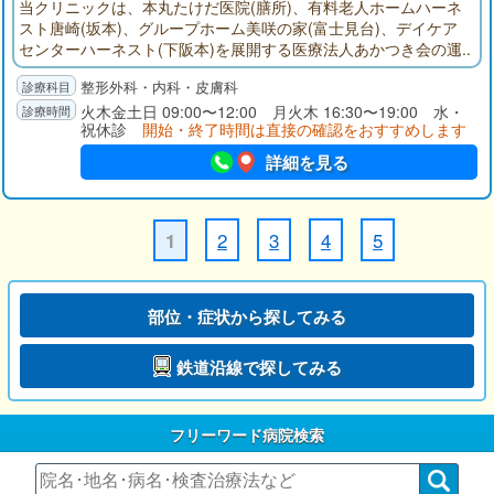
当クリニックは、本丸たけだ医院(膳所)、有料老人ホームハーネ
スト唐崎(坂本)、グループホーム美咲の家(富士見台)、デイケア
センターハーネスト(下阪本)を展開する医療法人あかつき会の運
営する診療所です。地域に密着した幅広い診療内容を提供する
整形外科・内科・皮膚科
在宅支援診療所です。診療所にしては珍しく複数医師により多
岐にわたる医療サービスを行っています。土日も開院していま
火木金土日 09:00〜12:00 月火木 16:30〜19:00 水・
祝休診
開始・終了時間は直接の確認をおすすめします
す。体のことでお困りの方は先ずお立ち寄り下さい。
詳細を見る
2
3
4
5
1
部位・症状から探してみる
鉄道沿線で探してみる
フリーワード病院検索