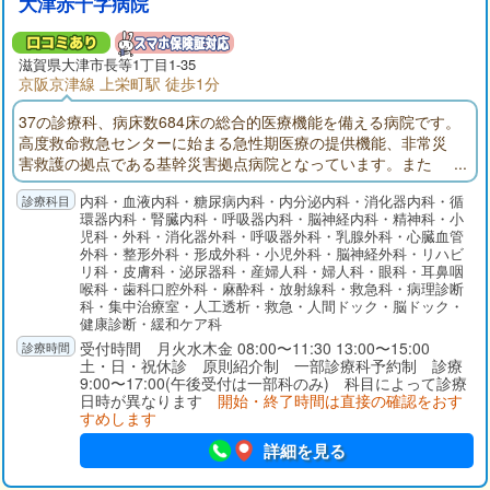
大津赤十字病院
滋賀県大津市長等1丁目1-35
京阪京津線 上栄町駅 徒歩1分
37の診療科、病床数684床の総合的医療機能を備える病院です。
高度救命救急センターに始まる急性期医療の提供機能、非常災
害救護の拠点である基幹災害拠点病院となっています。また
「地域医療支援病院」「がん診療連携拠点病院」の承認・指定
内科・血液内科・糖尿病内科・内分泌内科・消化器内科・循
を受けています。
環器内科・腎臓内科・呼吸器内科・脳神経内科・精神科・小
児科・外科・消化器外科・呼吸器外科・乳腺外科・心臓血管
外科・整形外科・形成外科・小児外科・脳神経外科・リハビ
リ科・皮膚科・泌尿器科・産婦人科・婦人科・眼科・耳鼻咽
喉科・歯科口腔外科・麻酔科・放射線科・救急科・病理診断
科・集中治療室・人工透析・救急・人間ドック・脳ドック・
健康診断・緩和ケア科
受付時間 月火水木金 08:00〜11:30 13:00〜15:00
土・日・祝休診 原則紹介制 一部診療科予約制 診療
9:00〜17:00(午後受付は一部科のみ) 科目によって診療
日時が異なります
開始・終了時間は直接の確認をおす
すめします
詳細を見る