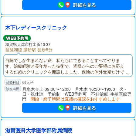
詳細を見る
木下レディースクリニック
滋賀県大津市打出浜10-37
琵琶湖線 膳所駅 徒歩5分
当院でしか生まれない命、私たちにできることすべてやりま
す。治療経験と長年培った技術で、皆様からのご要望にお応え
するためのクリニックを開設しました。保険の体外受精だけで
なく、自費の体外受精で更なる選択肢を提供できます。ぜひ、
婦人科
一人で悩まず当院で相談してみて下さい。
月水木金土 09:00〜12:00 月水木 16:30〜19:00 火・
日・祝休診 予約制 WEB予約可 不妊治療･生殖医療専
門
開始・終了時間は直接の確認をおすすめします
詳細を見る
滋賀医科大学医学部附属病院