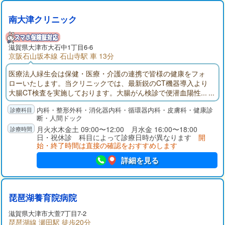
南大津クリニック
滋賀県大津市大石中1丁目6-6
京阪石山坂本線 石山寺駅 車 13分
医療法人緑生会は保健・医療・介護の連携で皆様の健康をフォ
ローいたします。当クリニックでは、最新鋭のCT機器導入より
大腸CT検査を実施しております。大腸がん検診で便潜血陽性...
でも大腸内視鏡検査は前処置が大変だし痛みがあって怖い...大腸
内科・整形外科・消化器内科・循環器内科・皮膚科・健康診
CTは前処置も軽く痛みもほとんどなく、大腸検査食もご用意し
断・人間ドック
ておりますのでほぼ絶食もありません。
月火水木金土 09:00〜12:00 月水金 16:00〜18:00
日・祝休診 科目によって診療日時が異なります
開
始・終了時間は直接の確認をおすすめします
詳細を見る
琵琶湖養育院病院
滋賀県大津市大萱7丁目7-2
琵琶湖線 瀬田駅 徒歩20分