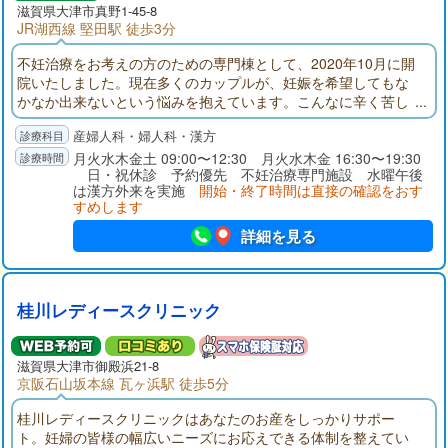
滋賀県大津市真野1-45-8
JR湖西線 堅田駅 徒歩3分
不妊治療をお考えの方のための専門棟として、2020年10月に開
院いたしました。現在多くのカップルが、妊娠を希望してもな
かなか出来ないという悩みを抱えています。こんなに辛く苦し
いことはありません。その苦しみを私たちにサポートさせて下
産婦人科・婦人科・漢方
さい。一般不妊治療から高度生殖医療（ART）、漢方を用いた
不妊治療・体質改善など、様々な治療方法をご提案します。ま
月火水木金土 09:00〜12:30 月火水木金 16:30〜19:30
日・祝休診 予約優先 不妊治療専門施設 水曜午後
ずはお気軽にお話をお聞かせください。
は漢方外来を実施
開始・終了時間は直接の確認をおす
すめします
詳細を見る
桂川レディースクリニック
滋賀県大津市御殿浜21-8
京阪石山坂本線 瓦ヶ浜駅 徒歩5分
桂川レディースクリニックはあなたのお産をしっかりサポー
ト。妊婦の皆様の幅広いニーズにお応えできる体制を整えてい