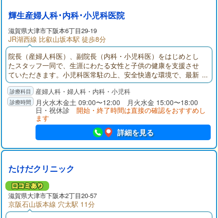
輝生産婦人科･内科･小児科医院
滋賀県大津市下阪本6丁目29-19
JR湖西線 比叡山坂本駅 徒歩8分
院長（産婦人科医）、副院長（内科・小児科医）をはじめとし
たスタッフ一同で、生涯にわたる女性と子供の健康を支援させ
ていただきます。小児科医常駐の上、安全快適な環境で、最新
の医療設備と心優しいスタッフを揃え、良心的医療により「輝
産婦人科・婦人科・内科・小児科
く人生」を迎えることが目標です（分娩の取り扱いはしており
ません）。
月火水木金土 09:00〜12:00 月火水金 15:00〜18:00
日・祝休診
開始・終了時間は直接の確認をおすすめし
ます
詳細を見る
たけだクリニック
滋賀県大津市下阪本2丁目20-57
京阪石山坂本線 穴太駅 11分