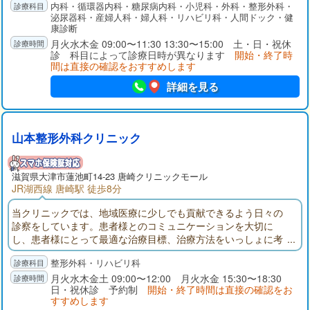
内科・循環器内科・糖尿病内科・小児科・外科・整形外科・
を推し進め、早期治療に寄与するとともに、療養型病床と地域
泌尿器科・産婦人科・婦人科・リハビリ科・人間ドック・健
包括ケア病床を設けることで、命を尊び、心のケアまでを考え
康診断
た生涯医療と生涯看護の提供に努めています。
月火水木金 09:00〜11:30 13:30〜15:00 土・日・祝休
診 科目によって診療日時が異なります
開始・終了時
間は直接の確認をおすすめします
詳細を見る
山本整形外科クリニック
滋賀県大津市蓮池町14-23 唐崎クリニックモール
JR湖西線 唐崎駅 徒歩8分
当クリニックでは、地域医療に少しでも貢献できるよう日々の
診察をしています。患者様とのコミュニケーションを大切に
し、患者様にとって最適な治療目標、治療方法をいっしょに考
えたいと思います。患者様に納得して治療を受けて頂けるよ
整形外科・リハビリ科
う、わかりやすく説明させて頂くことを大事にしています。
月火水木金土 09:00〜12:00 月火水金 15:30〜18:30
日・祝休診 予約制
開始・終了時間は直接の確認をお
すすめします