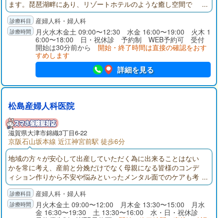
ます。琵琶湖畔にあり、リゾートホテルのような癒し空間で
す。産科のベテラン医師が２名常駐、緊急時対応も万全。婦人
産婦人科・婦人科
科では女性の心身の変化や疾病に対応いたします。
月火水木金土 09:00〜12:30 水金 16:00〜19:00 火木 1
6:00〜18:00 日・祝休診 予約制 WEB予約可 受付
開始は30分前から
開始・終了時間は直接の確認をおす
すめします
詳細を見る
松島産婦人科医院
滋賀県大津市錦織3丁目6-22
京阪石山坂本線 近江神宮前駅 徒歩6分
地域の方々が安心して出産していただく為に出来ることはない
かを常に考え、産前と分娩だけでなく母親になる皆様のコンデ
ィション作りから不安や悩みといったメンタル面でのケアも考
慮し、皆様のお産を全力でサポート致します。妊娠・出産・子
産婦人科・婦人科
育て期間だけではなく、女性の一生を支える産婦人科を目指し
ております。
月火木金土 09:00〜12:00 月木金 13:30〜15:00 月水
金 16:30〜19:30 土 13:30〜16:00 水・日・祝休診