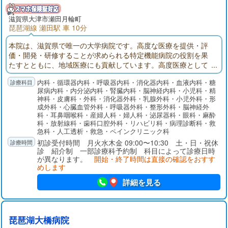
滋賀県大津市瀬田月輪町
琵琶湖線 瀬田駅 車 10分
本院は、滋賀県で唯一の大学病院です。高度な医療を提供・評
価・開発・研修することが求められる特定機能病院の役割を果
たすとともに、地域医療にも貢献しています。高度医療として
「がん医療」「新生児・産科医療」「アレルギー医療」「難病
内科・循環器内科・呼吸器内科・消化器内科・血液内科・糖
医療」「救急・災害医療」などの充実に取り組んでいます。
尿病内科・内分泌内科・腎臓内科・脳神経内科・小児科・精
神科・皮膚科・外科・消化器外科・乳腺外科・小児外科・形
成外科・心臓血管外科・呼吸器外科・整形外科・脳神経外
科・耳鼻咽喉科・産婦人科・婦人科・泌尿器科・眼科・麻酔
科・放射線科・歯科口腔外科・リハビリ科・病理診断科・救
急科・人工透析・救急・ペインクリニック科
初診受付時間 月火水木金 09:00〜10:30 土・日・祝休
診 紹介制 一部診療科予約制 科目によって診療日時
が異なります。
開始・終了時間は直接の確認をおすす
めします
詳細を見る
琵琶湖大橋病院