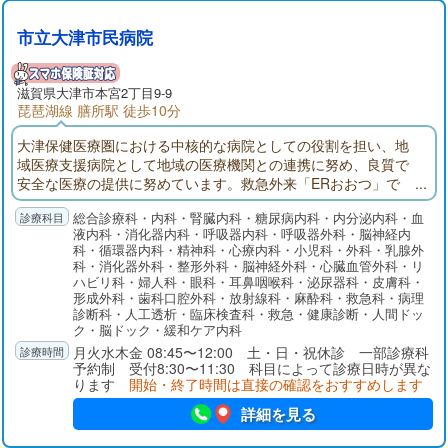
市立大津市民病院
滋賀県大津市本宮2丁目9-9
琵琶湖線 膳所駅 徒歩10分
大津保健医療圏における中核的な病院としての役割を担い、地
域医療支援病院として地域の医療機関との連携に努め、良質で
安全な医療の提供に努めています。救急外来「ERおおつ」で
は、24時間365日「とまらない救急」を掲げ、救急専門医を中心
総合診療科・内科・腎臓内科・糖尿病内科・内分泌内科・血
に他科医師やICUと速やかに連携しています。健診センターでは
液内科・消化器内科・呼吸器内科・呼吸器外科・脳神経内
各種検診や予防接種を行うとともに、早期発見から内視鏡およ
科・循環器内科・精神科・心療内科・小児科・外科・乳腺外
び外科的手術治療、化学療法、放射線治療そして緩和ケアにい
科・消化器外科・整形外科・脳神経外科・心臓血管外科・リ
たるまで、シームレスで集学的ながん診療を提供しています。
ハビリ科・婦人科・眼科・耳鼻咽喉科・泌尿器科・皮膚科・
形成外科・歯科口腔外科・放射線科・麻酔科・救急科・病理
診断科・人工透析・臨床検査科・救急・健康診断・人間ドッ
ク・脳ドック・緩和ケア内科
月火水木金 08:45〜12:00 土・日・祝休診 一部診療科
予約制 受付8:30〜11:30 科目によって診療日時が異な
ります
開始・終了時間は直接の確認をおすすめします
詳細を見る