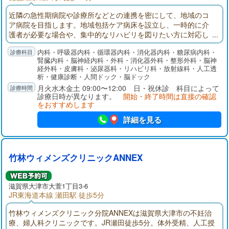
近隣の急性期病院や診療所などとの連携を密にして、地域のコ
ア病院を目指します。地域包括ケア病床を設立し、一時的に介
護者が必要な場合や、集中的なリハビリを図りたい方に対応し
ています。外来診療では、脳卒中･高血圧･心不全･糖尿病･脂質
内科・呼吸器内科・循環器内科・消化器内科・糖尿病内科・
異常症･胃十二指腸潰瘍･腸疾患を中心とし、他にも皮膚科･整形
腎臓内科・脳神経内科・外科・消化器外科・整形外科・脳神
外科･泌尿器科も行っています。華頂会グループでは、在宅支援
経外科・皮膚科・泌尿器科・リハビリ科・放射線科・人工透
を目的とした、居宅介護支援相談室、訪問看護ステーション、
析・健康診断・人間ドック・脳ドック
訪問リハビリステーションの活動も行っております。
月火水木金土 09:00〜12:00 日・祝休診 科目によって
診療日時が異なります。
開始・終了時間は直接の確認
をおすすめします
詳細を見る
竹林ウィメンズクリニックANNEX
滋賀県大津市大萱1丁目3-6
JR東海道本線 瀬田駅 徒歩5分
竹林ウィメンズクリニック分院ANNEXは滋賀県大津市の不妊治
療、婦人科クリニックです。JR瀬田徒歩5分。体外受精、人工授