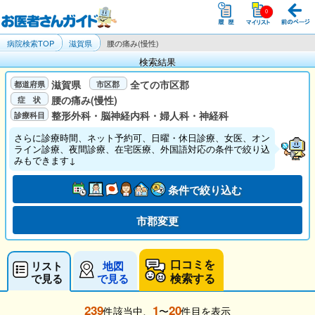
病院検索TOP
滋賀県
腰の痛み(慢性)
検索結果
滋賀県
全ての市区郡
腰の痛み(慢性)
整形外科・脳神経内科・婦人科・神経科
さらに診療時間、ネット予約可、日曜・休日診療、女医、オン
ライン診療、夜間診療、在宅医療、外国語対応の条件で絞り込
みもできます↓
条件で絞り込む
市郡変更
口コミを
リスト
地図
検索する
で見る
で見る
239
1
20
件該当中、
〜
件目を表示