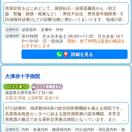
排尿症状をはじめとして、尿路結石・泌尿器臓器がん（前立
腺・腎臓・膀胱・精巣など）・男性不妊症・男性更年期障害・E
D(保険外診療)などの診断治療に携わってまいります。地域の皆
さんに信頼され愛されるようなクリニックをスタッフと共に目
泌尿器科・皮膚科・外科
指し、基幹病院と連携をとりながら努力してまいります。
受付時間 月火水木金土 08:45〜11:30 月火水金 16:1
5〜19:00 日・祝休診
開始・終了時間は直接の確認を
おすすめします
詳細を見る
大津赤十字病院
滋賀県大津市長等1丁目1-35
京阪京津線 上栄町駅 徒歩1分
37の診療科、病床数684床の総合的医療機能を備える病院です。
高度救命救急センターに始まる急性期医療の提供機能、非常災
害救護の拠点である基幹災害拠点病院となっています。また
「地域医療支援病院」「がん診療連携拠点病院」の承認・指定
内科・血液内科・糖尿病内科・内分泌内科・消化器内科・循
を受けています。