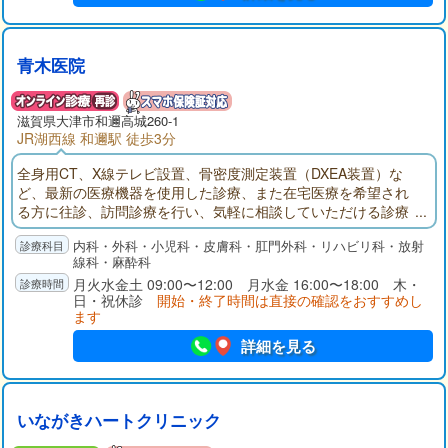
青木医院
滋賀県大津市和邇高城260-1
JR湖西線 和邇駅 徒歩3分
全身用CT、X線テレビ設置、骨密度測定装置（DXEA装置）な
ど、最新の医療機器を使用した診療、また在宅医療を希望され
る方に往診、訪問診療を行い、気軽に相談していただける診療
所を目指します。
内科・外科・小児科・皮膚科・肛門外科・リハビリ科・放射
線科・麻酔科
月火水金土 09:00〜12:00 月水金 16:00〜18:00 木・
日・祝休診
開始・終了時間は直接の確認をおすすめし
ます
詳細を見る
いながきハートクリニック