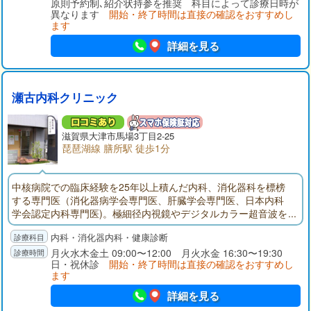
原則予約制､紹介状持参を推奨 科目によって診療日時が
異なります
開始・終了時間は直接の確認をおすすめし
ます
詳細を見る
瀬古内科クリニック
滋賀県大津市馬場3丁目2-25
琵琶湖線 膳所駅 徒歩1分
中核病院での臨床経験を25年以上積んだ内科、消化器科を標榜
する専門医（消化器病学会専門医、肝臓学会専門医、日本内科
学会認定内科専門医)。極細径内視鏡やデジタルカラー超音波を
使用しての胃、腸、肝臓など腹部疾患の専門的な診断治療を得
内科・消化器内科・健康診断
意とする。一方、高血圧、糖尿病、喘息、アレルギー疾患など
多彩な病気に対応できる診断治療技能を保証する内科学会認定
月火水木金土 09:00〜12:00 月火水金 16:30〜19:30
日・祝休診
開始・終了時間は直接の確認をおすすめし
内科専門医も併せ持ち地域のホームドクターとしても貢献して
ます
いる。
詳細を見る