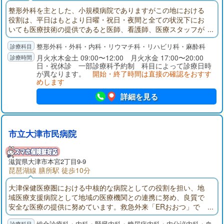
整形外科を主とした、小規模病院でありますがこの地における
役割は、平日はもとより日曜・祝日・夜間と全ての状況下にお
いても医療技術の提供であると医師、看護師、医療スタッフが
一つのチームとなってお応えしています。
整形外科・外科・内科・リウマチ科・リハビリ科・麻酔科
月火水木金土 09:00〜12:00 月火水金 17:00〜20:00
日・祝休診 一部診療科予約制 科目によって診療日時
が異なります。
開始・終了時間は直接の確認をおすす
めします
詳細を見る
市立大津市民病院
滋賀県大津市本宮2丁目9-9
琵琶湖線 膳所駅 徒歩10分
大津保健医療圏における中核的な病院としての役割を担い、地
域医療支援病院として地域の医療機関との連携に努め、良質で
安全な医療の提供に努めています。救急外来「ERおおつ」で
は、24時間365日「とまらない救急」を掲げ、救急専門医を中心
総合診療科・内科・腎臓内科・糖尿病内科・内分泌内科・血