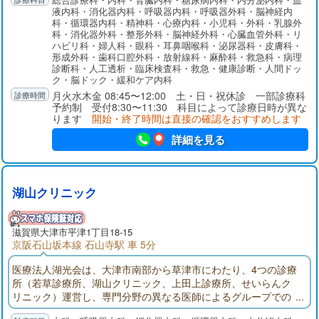
に他科医師やICUと速やかに連携しています。健診センターでは
液内科・消化器内科・呼吸器内科・呼吸器外科・脳神経内
各種検診や予防接種を行うとともに、早期発見から内視鏡およ
科・循環器内科・精神科・心療内科・小児科・外科・乳腺外
び外科的手術治療、化学療法、放射線治療そして緩和ケアにい
科・消化器外科・整形外科・脳神経外科・心臓血管外科・リ
たるまで、シームレスで集学的ながん診療を提供しています。
ハビリ科・婦人科・眼科・耳鼻咽喉科・泌尿器科・皮膚科・
形成外科・歯科口腔外科・放射線科・麻酔科・救急科・病理
診断科・人工透析・臨床検査科・救急・健康診断・人間ドッ
ク・脳ドック・緩和ケア内科
月火水木金 08:45〜12:00 土・日・祝休診 一部診療科
予約制 受付8:30〜11:30 科目によって診療日時が異な
ります
開始・終了時間は直接の確認をおすすめします
詳細を見る
湖山クリニック
滋賀県大津市平津1丁目18-15
京阪石山坂本線 石山寺駅 車 5分
医療法人湖光会は、大津市南部から草津市にわたり、4つの診療
所（若草診療所、湖山クリニック、上田上診療所、せいらんク
リニック）運営し、専門分野の異なる医師によるグループでの
診療を行っております。当院では、消化器内科、呼吸器内科、