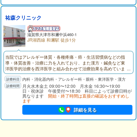
など、広く対応いたします。検査での胃カメラでは、「口か
ら」と「鼻から」の二つのタイプを用意しており、苦痛や不快
感が少ないよう心がけています。また、地域の多くの医療機関
祐森クリニック
と連携しているため、必要な場合は、迅速に他の病院へ紹介す
ることが可能です。内科では、風邪や感染症はもちろん、特に
生活習慣病の診療に力をいれています。糖尿病、高血圧、高脂
滋賀県大津市和邇中浜460-1
血症、高尿酸血症などの病気は、中高年のみならず、若い患者
JR湖西線 和邇駅 徒歩1分
さまにも増えています。お身体に不調を感じる方は、まず当院
にて血液検査を受けていただくことをおすすめします。なお小
当院ではアレルギー体質・各種疼痛・癌・生活習慣病などの指
児科ではお子さまの定期予防接種に対応しており、彦根市在住
導・体質改善・治療に力を入れており、また漢方・鍼灸など東
の方は無料で接種可能です。当院へは、近江鉄道本線・ひこね
洋医学的治療を西洋医学と組み合わせて治療効果を高めていま
芹川駅から徒歩約16分、JR東海道線・彦根駅から徒歩約20分の
す。また眼科での白内障・緑内障の手術や胃腸科での胃・大腸
場所にあります。駐車場は15台分のご用意があります。
内科・消化器内科・アレルギー科・眼科・東洋医学・漢方
のポリープ・癌のポリペクトミー及び粘膜切除術切除などは最
新の設備で日帰り手術を行っています。
月火水木金土 09:00〜12:00 月水金 16:30〜19:00
日・祝休診 午後受付〜18:30 科目によって診療日時が
異なります
開始・終了時間は直接の確認をおすすめし
ます
詳細を見る