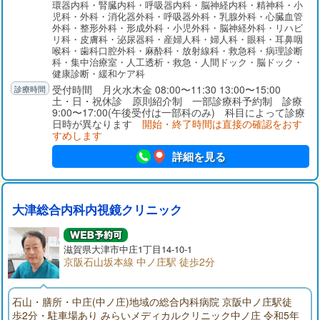
環器内科・腎臓内科・呼吸器内科・脳神経内科・精神科・小
児科・外科・消化器外科・呼吸器外科・乳腺外科・心臓血管
外科・整形外科・形成外科・小児外科・脳神経外科・リハビ
リ科・皮膚科・泌尿器科・産婦人科・婦人科・眼科・耳鼻咽
喉科・歯科口腔外科・麻酔科・放射線科・救急科・病理診断
科・集中治療室・人工透析・救急・人間ドック・脳ドック・
健康診断・緩和ケア科
受付時間 月火水木金 08:00〜11:30 13:00〜15:00
土・日・祝休診 原則紹介制 一部診療科予約制 診療
9:00〜17:00(午後受付は一部科のみ) 科目によって診療
日時が異なります
開始・終了時間は直接の確認をおす
すめします
詳細を見る
大津総合内科内視鏡クリニック
滋賀県大津市中庄1丁目14-10-1
京阪石山坂本線 中ノ庄駅 徒歩2分
石山・膳所・中庄(中ノ庄)地域の総合内科病院 京阪中ノ庄駅徒
歩2分・駐車場あり みらいメディカルクリニック中ノ庄 令和5年