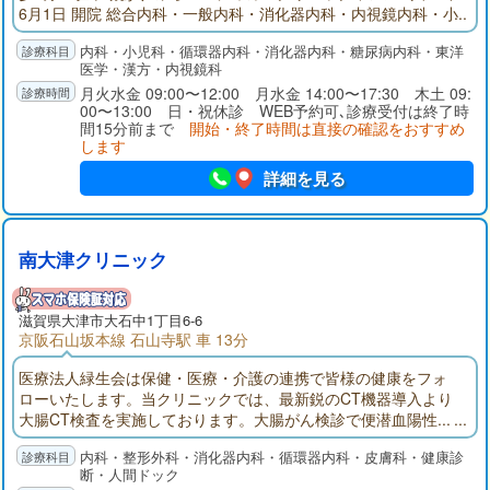
6月1日 開院 総合内科・一般内科・消化器内科・内視鏡内科・小
児科 (内科に関するご病気は当院へ受診ください) 内視鏡(胃カメ
内科・小児科・循環器内科・消化器内科・糖尿病内科・東洋
ラ・大腸カメラ) クリニックにおいて大腸カメラを実施している
医学・漢方・内視鏡科
病院はとても少ない状況です。 超音波検査(エコー検査：くぶや
月火水金 09:00〜12:00 月水金 14:00〜17:30 木土 09:
お腹の検査がすぐに出来ます)
00〜13:00 日・祝休診 WEB予約可､診療受付は終了時
間15分前まで
開始・終了時間は直接の確認をおすすめ
します
詳細を見る
南大津クリニック
滋賀県大津市大石中1丁目6-6
京阪石山坂本線 石山寺駅 車 13分
医療法人緑生会は保健・医療・介護の連携で皆様の健康をフォ
ローいたします。当クリニックでは、最新鋭のCT機器導入より
大腸CT検査を実施しております。大腸がん検診で便潜血陽性...
でも大腸内視鏡検査は前処置が大変だし痛みがあって怖い...大腸
内科・整形外科・消化器内科・循環器内科・皮膚科・健康診
CTは前処置も軽く痛みもほとんどなく、大腸検査食もご用意し
断・人間ドック
ておりますのでほぼ絶食もありません。