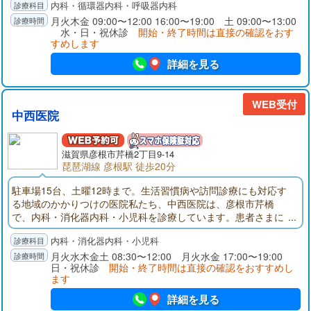
内科・循環器内科・呼吸器内科
し、内科全般に対する診療、特に高血圧、心臓病、動脈硬化な
どの循環器疾患、生活習慣病、呼吸器疾患の診療を総合的に行
月火木金 09:00〜12:00 16:00〜19:00 土 09:00〜13:00
水・日・祝休診
開始・終了時間は直接の確認をおす
います。
すめします
詳細を見る
WEB受付
中西医院
滋賀県彦根市芹橋2丁目9-14
琵琶湖線 彦根駅 徒歩20分
駐車場15台、土曜12時まで。生活習慣病や訪問診療にも対応す
る地域のかかりつけの医院私たち、中西医院は、彦根市芹橋
で、内科・消化器内科・小児科を診療しています。患者さまに
心から頼っていただける内科・消化器内科・小児科のホームド
内科・消化器内科・小児科
クターとして、地域に根ざした治療に取り組んでいます。当院
は消化器内科の診療に強みを持っています。院長は日本消化器
月火水木金土 08:30〜12:00 月火水金 17:00〜19:00
日・祝休診
開始・終了時間は直接の確認をおすすめし
病学会認定 消化器病専門医の資格を持ち、この分野では、現
ます
在までに30年におよぶキャリアを有しています。これらに裏付
けられた当院の診療は、逆流性食道炎、急性胃炎、慢性胃炎、
詳細を見る
胃潰瘍、十二指腸潰瘍、胆石症、ウイルス性肝炎、急性すい炎