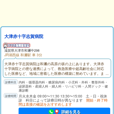
大津赤十字志賀病院
滋賀県大津市和邇中298
JR湖西線 和邇駅 車 3分
大津赤十字志賀病院は和邇の高原の坂の上にあります。大津赤
十字病院との密な連携によって、救急医療や超高齢社会に対応
した医療など、地域に密着した医療の構築に努めています。ま
た、地域の皆さんの健康増進と病気の早期発見などの予防医学
内科・循環器内科・糖尿病内科・小児科・外科・整形外科・
を推し進め、早期治療に寄与するとともに、療養型病床と地域
泌尿器科・産婦人科・婦人科・リハビリ科・人間ドック・健
包括ケア病床を設けることで、命を尊び、心のケアまでを考え
康診断
た生涯医療と生涯看護の提供に努めています。
月火水木金 09:00〜11:30 13:30〜15:00 土・日・祝休
診 科目によって診療日時が異なります
開始・終了時
間は直接の確認をおすすめします
詳細を見る