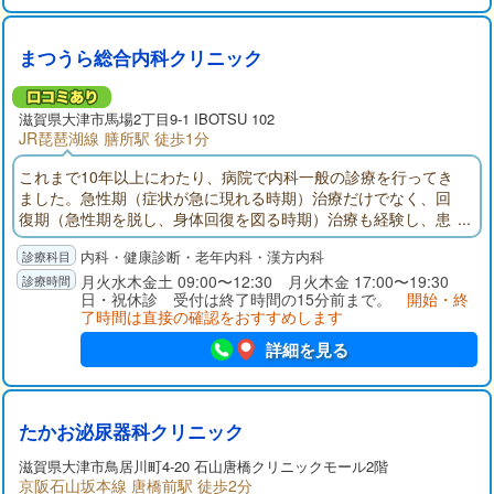
まつうら総合内科クリニック
滋賀県大津市馬場2丁目9-1 IBOTSU 102
JR琵琶湖線 膳所駅 徒歩1分
これまで10年以上にわたり、病院で内科一般の診療を行ってき
ました。急性期（症状が急に現れる時期）治療だけでなく、回
復期（急性期を脱し、身体回復を図る時期）治療も経験し、患
者様の抱える疾患の治療のみならず、ADL（日常生活動作）やQ
内科・健康診断・老年内科・漢方内科
OL（生活の質）改善のための生活指導や治療の重要性を痛感し
ております。お悩みのことがあれば、遠慮なく当クリニックに
月火水木金土 09:00〜12:30 月火木金 17:00〜19:30
日・祝休診 受付は終了時間の15分前まで。
開始・終
お越し下さい。丁寧な説明を心掛け、治療内容を相談させて頂
了時間は直接の確認をおすすめします
きます。
詳細を見る
たかお泌尿器科クリニック
滋賀県大津市鳥居川町4-20 石山唐橋クリニックモール2階
京阪石山坂本線 唐橋前駅 徒歩2分