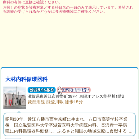
療科の有無は直接ご確認ください。
お探しの症状を診療対象とする科目名の一致のみで表示しています。希望され
る診療が受けられるかどうかは各医療機関にご確認ください。
大林内科循環器科
滋賀県東近江市佐野町397-1 東陽オアシス能登川1階B
琵琶湖線 能登川駅 徒歩15分
昭和30年、近江八幡市西生来町に生まれ、八日市高等学校卒業
後 国立滋賀医科大学卒滋賀医科大学病院内科、長浜赤十字病
院に内科循環器科勤務し、ふるさと湖国の地域医療に貢献する
ため新規に診療所を開設しました。25年の病院勤務経験を生か