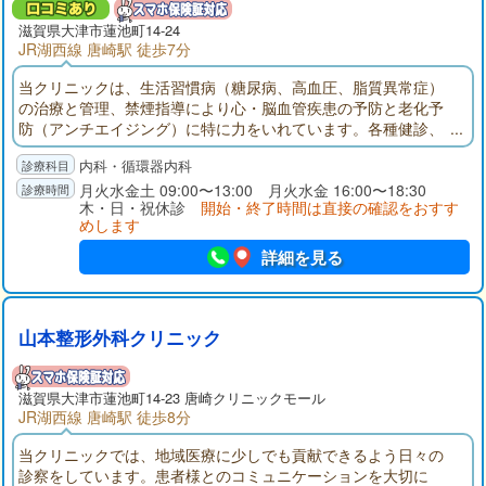
滋賀県大津市蓮池町14-24
JR湖西線 唐崎駅 徒歩7分
当クリニックは、生活習慣病（糖尿病、高血圧、脂質異常症）
の治療と管理、禁煙指導により心・脳血管疾患の予防と老化予
防（アンチエイジング）に特に力をいれています。各種健診、
予防接種、心臓・動脈硬化ドック、アンチエイジング点滴・美
内科・循環器内科
容点滴・疲労回復点滴（保険外診療）も行っております。
月火水金土 09:00〜13:00 月火水金 16:00〜18:30
木・日・祝休診
開始・終了時間は直接の確認をおすす
めします
詳細を見る
山本整形外科クリニック
滋賀県大津市蓮池町14-23 唐崎クリニックモール
JR湖西線 唐崎駅 徒歩8分
当クリニックでは、地域医療に少しでも貢献できるよう日々の
診察をしています。患者様とのコミュニケーションを大切に