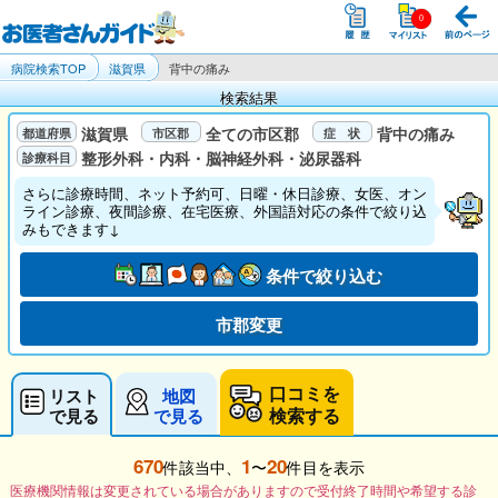
病院検索TOP
滋賀県
背中の痛み
検索結果
滋賀県
全ての市区郡
背中の痛み
整形外科・内科・脳神経外科・泌尿器科
さらに診療時間、ネット予約可、日曜・休日診療、女医、オン
ライン診療、夜間診療、在宅医療、外国語対応の条件で絞り込
みもできます↓
条件で絞り込む
市郡変更
口コミを
リスト
地図
検索する
で見る
で見る
670
1
20
件該当中、
〜
件目を表示
医療機関情報は変更されている場合がありますので受付終了時間や希望する診