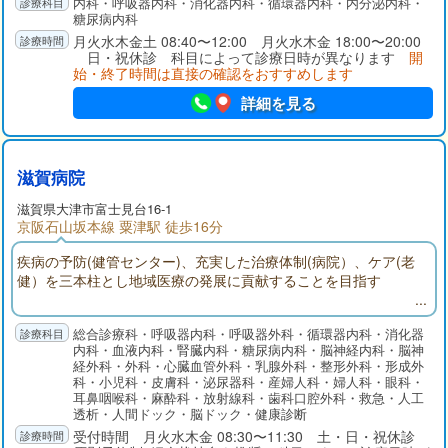
内科・呼吸器内科・消化器内科・循環器内科・内分泌内科・
循環器内科、糖尿病、代謝・内分泌内科それぞれの専門医によ
糖尿病内科
る診療体制を整え、質の高い医療の提供を目指しています。
月火水木金土 08:40〜12:00 月火水木金 18:00〜20:00
日・祝休診 科目によって診療日時が異なります
開
始・終了時間は直接の確認をおすすめします
詳細を見る
滋賀病院
滋賀県大津市富士見台16-1
京阪石山坂本線 粟津駅 徒歩16分
疾病の予防(健管センター)、充実した治療体制(病院）、ケア(老
健）を三本柱とし地域医療の発展に貢献することを目指す
総合診療科・呼吸器内科・呼吸器外科・循環器内科・消化器
内科・血液内科・腎臓内科・糖尿病内科・脳神経内科・脳神
経外科・外科・心臓血管外科・乳腺外科・整形外科・形成外
科・小児科・皮膚科・泌尿器科・産婦人科・婦人科・眼科・
耳鼻咽喉科・麻酔科・放射線科・歯科口腔外科・救急・人工
透析・人間ドック・脳ドック・健康診断
受付時間 月火水木金 08:30〜11:30 土・日・祝休診