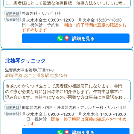
し、患者様にとって最適な治療目標、治療方法をいっしょに考
えたいと思います。患者様に納得して治療を受けて頂けるよ
整形外科・リハビリ科
う、わかりやすく説明させて頂くことを大事にしています。
月火水木金土 09:00〜12:00 月火水金 15:30〜18:30
日・祝休診 予約制
開始・終了時間は直接の確認をお
すすめします
詳細を見る
北雄琴クリニック
滋賀県大津市雄琴6丁目11-8
JR湖西線 おごと温泉駅 徒歩15分
地域のかかりつけ医として患者様の相談窓口になります。専門
の治療が必要な時には日赤等に紹介致します。午前中は非常に
混み合います。お待ちになるのが困難な方は事前にお電話をお
願いします。
循環器内科・内科・呼吸器内科・アレルギー科・リハビリ科
月火水木金土 09:00〜12:00 月火水木金 14:00〜16:00
日・祝休診
開始・終了時間は直接の確認をおすすめ
します
詳細を見る