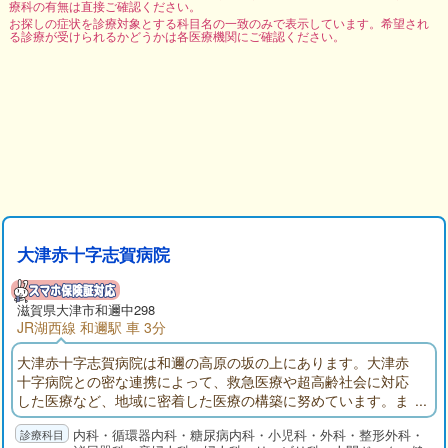
療科の有無は直接ご確認ください。
お探しの症状を診療対象とする科目名の一致のみで表示しています。希望され
る診療が受けられるかどうかは各医療機関にご確認ください。
大津赤十字志賀病院
滋賀県大津市和邇中298
JR湖西線 和邇駅 車 3分
大津赤十字志賀病院は和邇の高原の坂の上にあります。大津赤
十字病院との密な連携によって、救急医療や超高齢社会に対応
した医療など、地域に密着した医療の構築に努めています。ま
た、地域の皆さんの健康増進と病気の早期発見などの予防医学
内科・循環器内科・糖尿病内科・小児科・外科・整形外科・
を推し進め、早期治療に寄与するとともに、療養型病床と地域