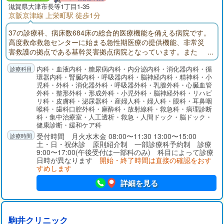
滋賀県大津市長等1丁目1-35
京阪京津線 上栄町駅 徒歩1分
37の診療科、病床数684床の総合的医療機能を備える病院です。
高度救命救急センターに始まる急性期医療の提供機能、非常災
害救護の拠点である基幹災害拠点病院となっています。また
「地域医療支援病院」「がん診療連携拠点病院」の承認・指定
内科・血液内科・糖尿病内科・内分泌内科・消化器内科・循
を受けています。
環器内科・腎臓内科・呼吸器内科・脳神経内科・精神科・小
児科・外科・消化器外科・呼吸器外科・乳腺外科・心臓血管
外科・整形外科・形成外科・小児外科・脳神経外科・リハビ
リ科・皮膚科・泌尿器科・産婦人科・婦人科・眼科・耳鼻咽
喉科・歯科口腔外科・麻酔科・放射線科・救急科・病理診断
科・集中治療室・人工透析・救急・人間ドック・脳ドック・
健康診断・緩和ケア科
受付時間 月火水木金 08:00〜11:30 13:00〜15:00
土・日・祝休診 原則紹介制 一部診療科予約制 診療
9:00〜17:00(午後受付は一部科のみ) 科目によって診療
日時が異なります
開始・終了時間は直接の確認をおす
すめします
詳細を見る
駒井クリニック