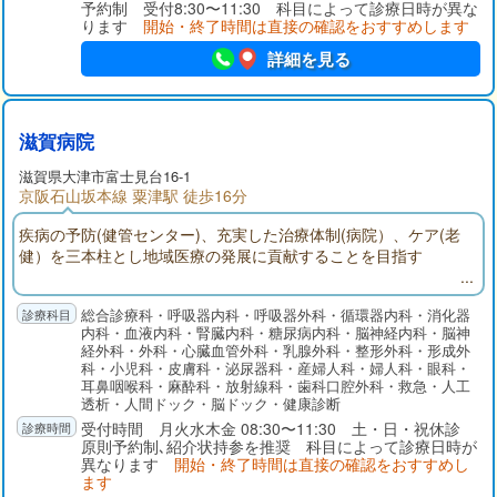
予約制 受付8:30〜11:30 科目によって診療日時が異な
ります
開始・終了時間は直接の確認をおすすめします
詳細を見る
滋賀病院
滋賀県大津市富士見台16-1
京阪石山坂本線 粟津駅 徒歩16分
疾病の予防(健管センター)、充実した治療体制(病院）、ケア(老
健）を三本柱とし地域医療の発展に貢献することを目指す
総合診療科・呼吸器内科・呼吸器外科・循環器内科・消化器
内科・血液内科・腎臓内科・糖尿病内科・脳神経内科・脳神
経外科・外科・心臓血管外科・乳腺外科・整形外科・形成外
科・小児科・皮膚科・泌尿器科・産婦人科・婦人科・眼科・
耳鼻咽喉科・麻酔科・放射線科・歯科口腔外科・救急・人工
透析・人間ドック・脳ドック・健康診断
受付時間 月火水木金 08:30〜11:30 土・日・祝休診
原則予約制､紹介状持参を推奨 科目によって診療日時が
異なります
開始・終了時間は直接の確認をおすすめし
ます