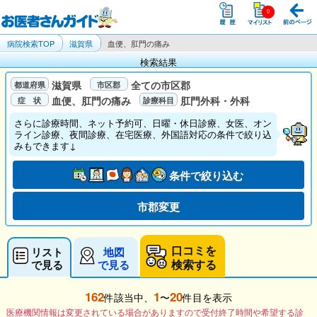
病院検索TOP
滋賀県
血便、肛門の痛み
検索結果
滋賀県
全ての市区郡
血便、肛門の痛み
肛門外科・外科
さらに診療時間、ネット予約可、日曜・休日診療、女医、オン
ライン診療、夜間診療、在宅医療、外国語対応の条件で絞り込
みもできます↓
条件で絞り込む
市郡変更
口コミを
リスト
地図
検索する
で見る
で見る
162
1
20
件該当中、
〜
件目を表示
医療機関情報は変更されている場合がありますので受付終了時間や希望する診