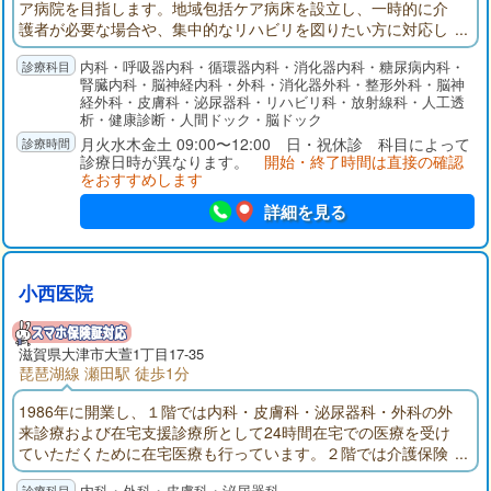
ア病院を目指します。地域包括ケア病床を設立し、一時的に介
護者が必要な場合や、集中的なリハビリを図りたい方に対応し
ています。外来診療では、脳卒中･高血圧･心不全･糖尿病･脂質
内科・呼吸器内科・循環器内科・消化器内科・糖尿病内科・
異常症･胃十二指腸潰瘍･腸疾患を中心とし、他にも皮膚科･整形
腎臓内科・脳神経内科・外科・消化器外科・整形外科・脳神
外科･泌尿器科も行っています。華頂会グループでは、在宅支援
経外科・皮膚科・泌尿器科・リハビリ科・放射線科・人工透
を目的とした、居宅介護支援相談室、訪問看護ステーション、
析・健康診断・人間ドック・脳ドック
訪問リハビリステーションの活動も行っております。
月火水木金土 09:00〜12:00 日・祝休診 科目によって
診療日時が異なります。
開始・終了時間は直接の確認
をおすすめします
詳細を見る
小西医院
滋賀県大津市大萱1丁目17-35
琵琶湖線 瀬田駅 徒歩1分
1986年に開業し、１階では内科・皮膚科・泌尿器科・外科の外
来診療および在宅支援診療所として24時間在宅での医療を受け
ていただくために在宅医療も行っています。２階では介護保険
による通所介護事業として、医療法人輝生会老人デイサービス
内科・外科・皮膚科・泌尿器科