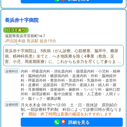
長浜赤十字病院
滋賀県長浜市宮前町14-7
JR北陸本線 長浜駅 徒歩15分
長浜赤十字病院は、5疾病（がん診療、心筋梗塞、脳卒中、糖尿
病、精神科疾患）全てと、へき地医療を除く4事業（救急、災
害、小児、周産期医療）に、これからも全力を尽くして参りま
す。
内科・呼吸器内科・消化器内科・循環器内科・小児科・精神
科・脳神経内科・糖尿病内科・血液内科・外科・脳神経外
科・呼吸器外科・整形外科・形成外科・乳腺外科・血管外
科・皮膚科・泌尿器科・肛門外科・産婦人科・婦人科・眼
科・耳鼻咽喉科・放射線科・麻酔科・リハビリ科・歯科口腔
外科・病理診断科・集中治療室・救急・人工透析・人間ドッ
ク・脳ドック・健康診断
月火水木金 08:30〜12:00 土・日・祝休診 原則紹介
制､一部診療科予約制 科目によって診療日時が異なりま
す
開始・終了時間は直接の確認をおすすめします
詳細を見る