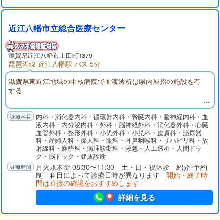
近江八幡市立総合医療センター
滋賀県近江八幡市土田町1379
琵琶湖線 近江八幡駅 バス 5分
滋賀県東近江地域の中核病院で血液透析は県内屈指の施設を有
する
内科・消化器内科・循環器内科・腎臓内科・脳神経内科・血
液内科・内分泌内科・外科・脳神経外科・消化器外科・心臓
血管外科・整形外科・小児外科・小児科・皮膚科・泌尿器
科・産婦人科・婦人科・眼科・耳鼻咽喉科・リハビリ科・放
射線科・麻酔科・病理診断科・救急・人工透析・人間ドッ
ク・脳ドック・健康診断
月火水木金 08:30〜11:30 土・日・祝休診 紹介･予約
制 科目によって診療日時が異なります
開始・終了時
間は直接の確認をおすすめします
詳細を見る