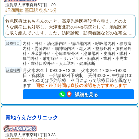
滋賀県大津市真野5丁目1-29
JR湖西線 堅田駅 徒歩15分
救急医療はもちろんのこと、高度先進医療設備を整え、どのよ
うな疾病にも対応し、大津市北部の中核病院として、地域医療
に取り組んでいます。また、訪問診療、訪問看護などの在宅医
療のみならず、老人療養等、介護老人保健施設、グループホー
内科・外科・消化器内科・循環器内科・呼吸器内科・糖尿病
ム・デイサービス、住宅型有料老人ホームを有し、今後の超高
内科・腎臓内科・脳神経内科・老人科・整形外科・脳神経外
齢化社会を見据え医療と介護をシームレスに提供する体制を確
科・呼吸器外科・心臓血管外科・泌尿器科・皮膚科・眼科・
立しました。また、当院の主要各科は研修指定機関に指定され
肛門外科・放射線科・リハビリ科・麻酔科・歯科・小児歯
ており、若き医師の研修病院にもなっております。
科・歯科口腔外科・人工透析・健康診断
月火水木金土 09:00〜12:00 火水木金 17:00〜19:00
日・祝休診 一部診療科予約制 受付8:00〜､午後診(13:
30〜15:30)は予約診療 科目によって診療日時が異なり
ます
開始・終了時間は直接の確認をおすすめします
詳細を見る
青地うえだクリニック
滋賀県大津市京町1丁目3-33