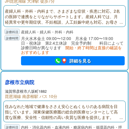
JR琵琶湖線 大津駅 徒歩7分
産婦人科・外科・内科まで、さまざまな症状・疾患に対応。2名
の医師で連携をとりながらサポートします。産婦人科では、月
経異常や更年期症状、不妊相談、人工妊娠中絶も対応。お母さ
まのサポートを幅広く行っております。内科では生活習慣病に
産婦人科・婦人科・外科・内科
対し、内服治療や予防、健康増進の観点から、患者さまに寄り
添った治療をご提案します。
月火水木金土 09:00〜12:00 月水金 17:00〜19:00
日・祝休診 第2.4土休診 完全予約制 科目によって
診療日時が異なります
開始・終了時間は直接の確認を
おすすめします
詳細を見る
彦根市立病院
滋賀県彦根市八坂町1882
琵琶湖線 南彦根駅 バス 10分
住みなれた地域で健康をささえ安心とぬくもりのある病院を目
指しています。湖東保健医療圏の総合的医療センターとして高
度な医療、安全性・信頼性の高い良質な医療を提供します。
内科・消化器内科・血液内科・糖尿病内科・循環器内科・呼