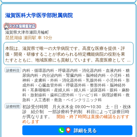
滋賀医科大学医学部附属病院
滋賀県大津市瀬田月輪町
琵琶湖線 瀬田駅 車 10分
本院は、滋賀県で唯一の大学病院です。高度な医療を提供・評
価・開発・研修することが求められる特定機能病院の役割を果
たすとともに、地域医療にも貢献しています。高度医療として
「がん医療」「新生児・産科医療」「アレルギー医療」「難病
内科・循環器内科・呼吸器内科・消化器内科・血液内科・糖
医療」「救急・災害医療」などの充実に取り組んでいます。
尿病内科・内分泌内科・腎臓内科・脳神経内科・小児科・精
神科・皮膚科・外科・消化器外科・乳腺外科・小児外科・形
成外科・心臓血管外科・呼吸器外科・整形外科・脳神経外
科・耳鼻咽喉科・産婦人科・婦人科・泌尿器科・眼科・麻酔
科・放射線科・歯科口腔外科・リハビリ科・病理診断科・救
急科・人工透析・救急・ペインクリニック科
初診受付時間 月火水木金 09:00〜10:30 土・日・祝休
診 紹介制 一部診療科予約制 科目によって診療日時
が異なります。
開始・終了時間は直接の確認をおすす
めします
詳細を見る