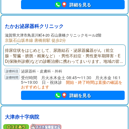
詳細を見る
たかお泌尿器科クリニック
滋賀県大津市鳥居川町4-20 石山唐橋クリニックモール2階
京阪石山坂本線 唐橋前駅 徒歩2分
排尿症状をはじめとして、尿路結石・泌尿器臓器がん（前立
腺・腎臓・膀胱・精巣など）・男性不妊症・男性更年期障害・E
D(保険外診療)などの診断治療に携わってまいります。地域の皆
さんに信頼され愛されるようなクリニックをスタッフと共に目
泌尿器科・皮膚科・外科
指し、基幹病院と連携をとりながら努力してまいります。
受付時間 月火水木金土 08:45〜11:30 月火水金 16:1
5〜19:00 日・祝休診
開始・終了時間は直接の確認を
おすすめします
詳細を見る
大津赤十字病院