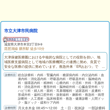
市立大津市民病院
滋賀県大津市本宮2丁目9-9
琵琶湖線 膳所駅 徒歩10分
大津保健医療圏における中核的な病院としての役割を担い、地
域医療支援病院として地域の医療機関との連携に努め、良質で
安全な医療の提供に努めています。救急外来「ERおおつ」で
は、24時間365日「とまらない救急」を掲げ、救急専門医を中心
総合診療科・内科・腎臓内科・糖尿病内科・内分泌内科・血
に他科医師やICUと速やかに連携しています。健診センターでは
液内科・消化器内科・呼吸器内科・呼吸器外科・脳神経内
各種検診や予防接種を行うとともに、早期発見から内視鏡およ
科・循環器内科・精神科・心療内科・小児科・外科・乳腺外
び外科的手術治療、化学療法、放射線治療そして緩和ケアにい
科・消化器外科・整形外科・脳神経外科・心臓血管外科・リ
たるまで、シームレスで集学的ながん診療を提供しています。
ハビリ科・婦人科・眼科・耳鼻咽喉科・泌尿器科・皮膚科・
形成外科・歯科口腔外科・放射線科・麻酔科・救急科・病理
診断科・人工透析・臨床検査科・救急・健康診断・人間ドッ
ク・脳ドック・緩和ケア内科
月火水木金 08:45〜12:00 土・日・祝休診 一部診療科