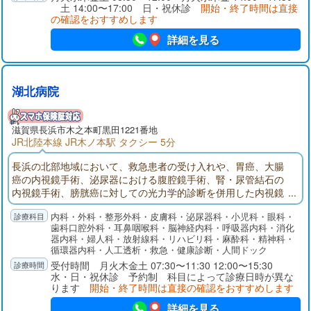
土 14:00〜17:00 日・祝休診
開始・終了時間は直接
の確認をおすすめします
詳細を見る
湖北病院
滋賀県長浜市木之本町黒田1221番地
JR北陸本線 JR木ノ本駅 タクシー 5分
長浜の北部地域において、救急患者の受け入れや、胃癌、大腸
癌の内視鏡手術、泌尿器における腹腔鏡手術、腎・尿管結石の
内視鏡手術、膀胱癌に対しての光力学的診断を併用した内視鏡
手術などの急性期医療を担っています。透析センターにおいて
内科・外科・整形外科・皮膚科・泌尿器科・小児科・眼科・
は、北部地域唯一の透析施設として透析患者さんを受け入れて
歯科口腔外科・耳鼻咽喉科・脳神経内科・呼吸器内科・消化
います。県のモデル事業として併設した介護老人保健施設や、
器内科・婦人科・放射線科・リハビリ科・麻酔科・精神科・
地域包括支援センターの院内開設などを通じて医療と介護の円
循環器内科・人工透析・救急・健康診断・人間ドック
滑な橋渡しを行っています。
受付時間 月火木金土 07:30〜11:30 12:00〜15:30
水・日・祝休診 予約制 科目によって診療日時が異な
ります
開始・終了時間は直接の確認をおすすめします
詳細を見る