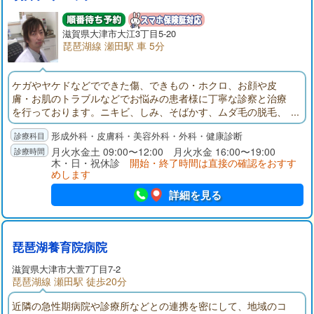
滋賀県大津市大江3丁目5-20
琵琶湖線 瀬田駅 車 5分
ケガやヤケドなどでできた傷、できもの・ホクロ、お顔や皮
膚・お肌のトラブルなどでお悩みの患者様に丁寧な診察と治療
を行っております。ニキビ、しみ、そばかす、ムダ毛の脱毛、
しわ、わきが、うおのめ・たこ、刺青の除去、ボトックス、ヒ
形成外科・皮膚科・美容外科・外科・健康診断
アルロン酸注入、ピアスなども対応しておりますので、お気軽
にご相談ください。
月火水金土 09:00〜12:00 月火水金 16:00〜19:00
木・日・祝休診
開始・終了時間は直接の確認をおすす
めします
詳細を見る
琵琶湖養育院病院
滋賀県大津市大萱7丁目7-2
琵琶湖線 瀬田駅 徒歩20分
近隣の急性期病院や診療所などとの連携を密にして、地域のコ