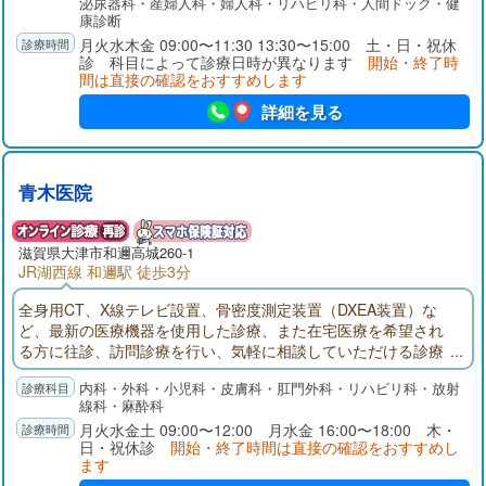
泌尿器科・産婦人科・婦人科・リハビリ科・人間ドック・健
包括ケア病床を設けることで、命を尊び、心のケアまでを考え
康診断
た生涯医療と生涯看護の提供に努めています。
月火水木金 09:00〜11:30 13:30〜15:00 土・日・祝休
診 科目によって診療日時が異なります
開始・終了時
間は直接の確認をおすすめします
詳細を見る
青木医院
滋賀県大津市和邇高城260-1
JR湖西線 和邇駅 徒歩3分
全身用CT、X線テレビ設置、骨密度測定装置（DXEA装置）な
ど、最新の医療機器を使用した診療、また在宅医療を希望され
る方に往診、訪問診療を行い、気軽に相談していただける診療
所を目指します。
内科・外科・小児科・皮膚科・肛門外科・リハビリ科・放射
線科・麻酔科
月火水金土 09:00〜12:00 月水金 16:00〜18:00 木・
日・祝休診
開始・終了時間は直接の確認をおすすめし
ます