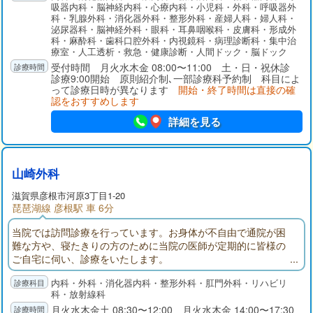
吸器内科・脳神経内科・心療内科・小児科・外科・呼吸器外
科・乳腺外科・消化器外科・整形外科・産婦人科・婦人科・
泌尿器科・脳神経外科・眼科・耳鼻咽喉科・皮膚科・形成外
科・麻酔科・歯科口腔外科・内視鏡科・病理診断科・集中治
療室・人工透析・救急・健康診断・人間ドック・脳ドック
受付時間 月火水木金 08:00〜11:00 土・日・祝休診
診療9:00開始 原則紹介制､一部診療科予約制 科目によ
って診療日時が異なります
開始・終了時間は直接の確
認をおすすめします
詳細を見る
山崎外科
滋賀県彦根市河原3丁目1-20
琵琶湖線 彦根駅 車 6分
当院では訪問診療を行っています。お身体が不自由で通院が困
難な方や、寝たきりの方のために当院の医師が定期的に皆様の
ご自宅に伺い、診療をいたします。
内科・外科・消化器内科・整形外科・肛門外科・リハビリ
科・放射線科
月火水木金土 08:30〜12:00 月火水木金 14:00〜17:30