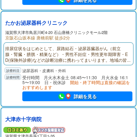
詳細を見る
たかお泌尿器科クリニック
滋賀県大津市鳥居川町4-20 石山唐橋クリニックモール2階
京阪石山坂本線 唐橋前駅 徒歩2分
排尿症状をはじめとして、尿路結石・泌尿器臓器がん（前立
腺・腎臓・膀胱・精巣など）・男性不妊症・男性更年期障害・E
D(保険外診療)などの診断治療に携わってまいります。地域の皆
さんに信頼され愛されるようなクリニックをスタッフと共に目
泌尿器科・皮膚科・外科
指し、基幹病院と連携をとりながら努力してまいります。
受付時間 月火水木金土 08:45〜11:30 月火水金 16:1
5〜19:00 日・祝休診
開始・終了時間は直接の確認を
おすすめします
詳細を見る
大津赤十字病院
滋賀県大津市長等1丁目1-35