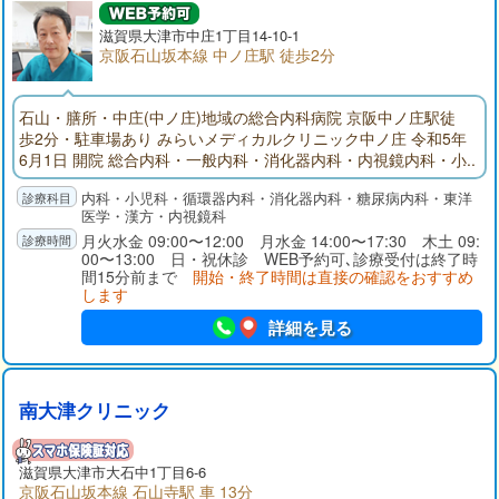
滋賀県大津市中庄1丁目14-10-1
京阪石山坂本線 中ノ庄駅 徒歩2分
石山・膳所・中庄(中ノ庄)地域の総合内科病院 京阪中ノ庄駅徒
歩2分・駐車場あり みらいメディカルクリニック中ノ庄 令和5年
6月1日 開院 総合内科・一般内科・消化器内科・内視鏡内科・小
児科 (内科に関するご病気は当院へ受診ください) 内視鏡(胃カメ
内科・小児科・循環器内科・消化器内科・糖尿病内科・東洋
ラ・大腸カメラ) クリニックにおいて大腸カメラを実施している
医学・漢方・内視鏡科
病院はとても少ない状況です。 超音波検査(エコー検査：くぶや
月火水金 09:00〜12:00 月水金 14:00〜17:30 木土 09:
お腹の検査がすぐに出来ます)
00〜13:00 日・祝休診 WEB予約可､診療受付は終了時
間15分前まで
開始・終了時間は直接の確認をおすすめ
します
詳細を見る
南大津クリニック
滋賀県大津市大石中1丁目6-6
京阪石山坂本線 石山寺駅 車 13分