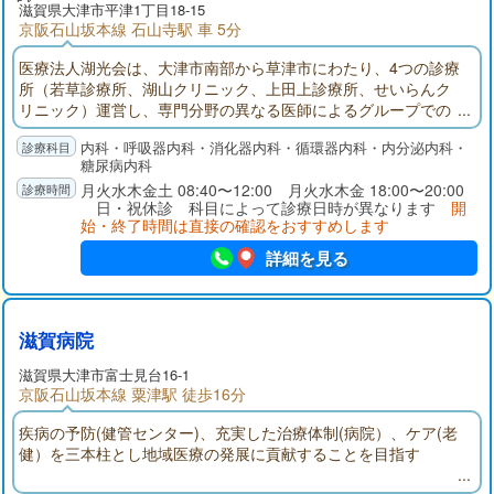
滋賀県大津市平津1丁目18-15
京阪石山坂本線 石山寺駅 車 5分
医療法人湖光会は、大津市南部から草津市にわたり、4つの診療
所（若草診療所、湖山クリニック、上田上診療所、せいらんク
リニック）運営し、専門分野の異なる医師によるグループでの
診療を行っております。当院では、消化器内科、呼吸器内科、
内科・呼吸器内科・消化器内科・循環器内科・内分泌内科・
循環器内科、糖尿病、代謝・内分泌内科それぞれの専門医によ
糖尿病内科
る診療体制を整え、質の高い医療の提供を目指しています。
月火水木金土 08:40〜12:00 月火水木金 18:00〜20:00
日・祝休診 科目によって診療日時が異なります
開
始・終了時間は直接の確認をおすすめします
詳細を見る
滋賀病院
滋賀県大津市富士見台16-1
京阪石山坂本線 粟津駅 徒歩16分
疾病の予防(健管センター)、充実した治療体制(病院）、ケア(老
健）を三本柱とし地域医療の発展に貢献することを目指す