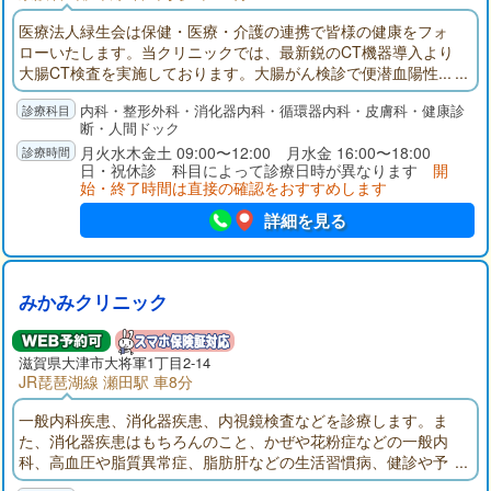
医療法人緑生会は保健・医療・介護の連携で皆様の健康をフォ
ローいたします。当クリニックでは、最新鋭のCT機器導入より
大腸CT検査を実施しております。大腸がん検診で便潜血陽性...
でも大腸内視鏡検査は前処置が大変だし痛みがあって怖い...大腸
内科・整形外科・消化器内科・循環器内科・皮膚科・健康診
CTは前処置も軽く痛みもほとんどなく、大腸検査食もご用意し
断・人間ドック
ておりますのでほぼ絶食もありません。
月火水木金土 09:00〜12:00 月水金 16:00〜18:00
日・祝休診 科目によって診療日時が異なります
開
始・終了時間は直接の確認をおすすめします
詳細を見る
みかみクリニック
滋賀県大津市大将軍1丁目2-14
JR琵琶湖線 瀬田駅 車8分
一般内科疾患、消化器疾患、内視鏡検査などを診療します。ま
た、消化器疾患はもちろんのこと、かぜや花粉症などの一般内
科、高血圧や脂質異常症、脂肪肝などの生活習慣病、健診や予
防接種などなんでもお気軽にご相談ください。