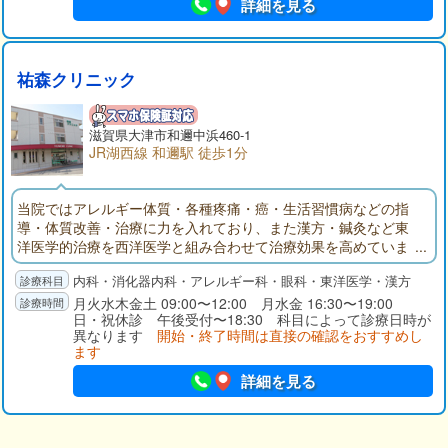
けられた当院の診療は、逆流性食道炎、急性胃炎、慢性胃炎、
詳細を見る
胃潰瘍、十二指腸潰瘍、胆石症、ウイルス性肝炎、急性すい炎
など、広く対応いたします。検査での胃カメラでは、「口か
ら」と「鼻から」の二つのタイプを用意しており、苦痛や不快
感が少ないよう心がけています。また、地域の多くの医療機関
祐森クリニック
と連携しているため、必要な場合は、迅速に他の病院へ紹介す
ることが可能です。内科では、風邪や感染症はもちろん、特に
生活習慣病の診療に力をいれています。糖尿病、高血圧、高脂
滋賀県大津市和邇中浜460-1
血症、高尿酸血症などの病気は、中高年のみならず、若い患者
JR湖西線 和邇駅 徒歩1分
さまにも増えています。お身体に不調を感じる方は、まず当院
にて血液検査を受けていただくことをおすすめします。なお小
当院ではアレルギー体質・各種疼痛・癌・生活習慣病などの指
児科ではお子さまの定期予防接種に対応しており、彦根市在住
導・体質改善・治療に力を入れており、また漢方・鍼灸など東
の方は無料で接種可能です。当院へは、近江鉄道本線・ひこね
洋医学的治療を西洋医学と組み合わせて治療効果を高めていま
芹川駅から徒歩約16分、JR東海道線・彦根駅から徒歩約20分の
す。また眼科での白内障・緑内障の手術や胃腸科での胃・大腸
場所にあります。駐車場は15台分のご用意があります。
内科・消化器内科・アレルギー科・眼科・東洋医学・漢方
のポリープ・癌のポリペクトミー及び粘膜切除術切除などは最
新の設備で日帰り手術を行っています。
月火水木金土 09:00〜12:00 月水金 16:30〜19:00
日・祝休診 午後受付〜18:30 科目によって診療日時が
異なります
開始・終了時間は直接の確認をおすすめし
ます
詳細を見る