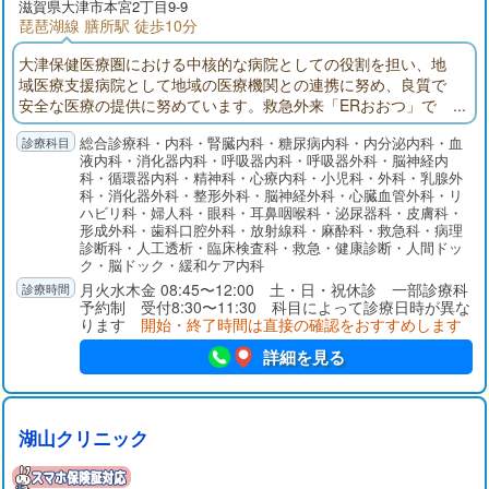
滋賀県大津市本宮2丁目9-9
琵琶湖線 膳所駅 徒歩10分
大津保健医療圏における中核的な病院としての役割を担い、地
域医療支援病院として地域の医療機関との連携に努め、良質で
安全な医療の提供に努めています。救急外来「ERおおつ」で
は、24時間365日「とまらない救急」を掲げ、救急専門医を中心
総合診療科・内科・腎臓内科・糖尿病内科・内分泌内科・血
に他科医師やICUと速やかに連携しています。健診センターでは
液内科・消化器内科・呼吸器内科・呼吸器外科・脳神経内
各種検診や予防接種を行うとともに、早期発見から内視鏡およ
科・循環器内科・精神科・心療内科・小児科・外科・乳腺外
び外科的手術治療、化学療法、放射線治療そして緩和ケアにい
科・消化器外科・整形外科・脳神経外科・心臓血管外科・リ
たるまで、シームレスで集学的ながん診療を提供しています。
ハビリ科・婦人科・眼科・耳鼻咽喉科・泌尿器科・皮膚科・
形成外科・歯科口腔外科・放射線科・麻酔科・救急科・病理
診断科・人工透析・臨床検査科・救急・健康診断・人間ドッ
ク・脳ドック・緩和ケア内科
月火水木金 08:45〜12:00 土・日・祝休診 一部診療科
予約制 受付8:30〜11:30 科目によって診療日時が異な
ります
開始・終了時間は直接の確認をおすすめします
詳細を見る
湖山クリニック