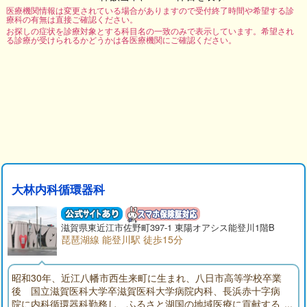
医療機関情報は変更されている場合がありますので受付終了時間や希望する診
療科の有無は直接ご確認ください。
お探しの症状を診療対象とする科目名の一致のみで表示しています。希望され
る診療が受けられるかどうかは各医療機関にご確認ください。
大林内科循環器科
滋賀県東近江市佐野町397-1 東陽オアシス能登川1階B
琵琶湖線 能登川駅 徒歩15分
昭和30年、近江八幡市西生来町に生まれ、八日市高等学校卒業
後 国立滋賀医科大学卒滋賀医科大学病院内科、長浜赤十字病
院に内科循環器科勤務し、ふるさと湖国の地域医療に貢献する