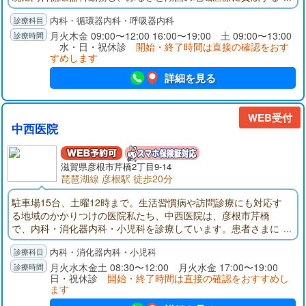
ため新規に診療所を開設しました。25年の病院勤務経験を生か
内科・循環器内科・呼吸器内科
し、内科全般に対する診療、特に高血圧、心臓病、動脈硬化な
どの循環器疾患、生活習慣病、呼吸器疾患の診療を総合的に行
月火木金 09:00〜12:00 16:00〜19:00 土 09:00〜13:00
水・日・祝休診
開始・終了時間は直接の確認をおす
います。
すめします
詳細を見る
WEB受付
中西医院
滋賀県彦根市芹橋2丁目9-14
琵琶湖線 彦根駅 徒歩20分
駐車場15台、土曜12時まで。生活習慣病や訪問診療にも対応す
る地域のかかりつけの医院私たち、中西医院は、彦根市芹橋
で、内科・消化器内科・小児科を診療しています。患者さまに
心から頼っていただける内科・消化器内科・小児科のホームド
内科・消化器内科・小児科
クターとして、地域に根ざした治療に取り組んでいます。当院
は消化器内科の診療に強みを持っています。院長は日本消化器
月火水木金土 08:30〜12:00 月火水金 17:00〜19:00
日・祝休診
開始・終了時間は直接の確認をおすすめし
病学会認定 消化器病専門医の資格を持ち、この分野では、現
ます
在までに30年におよぶキャリアを有しています。これらに裏付