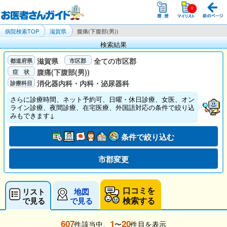
病院検索TOP
滋賀県
腹痛(下腹部(男))
検索結果
滋賀県
全ての市区郡
腹痛(下腹部(男))
消化器内科・内科・泌尿器科
さらに診療時間、ネット予約可、日曜・休日診療、女医、オン
ライン診療、夜間診療、在宅医療、外国語対応の条件で絞り込
みもできます↓
条件で絞り込む
市郡変更
口コミを
リスト
地図
検索する
で見る
で見る
607
1
20
件該当中、
〜
件目を表示