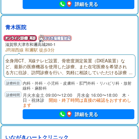
詳細を見る
青木医院
滋賀県大津市和邇高城260-1
JR湖西線 和邇駅 徒歩3分
全身用CT、X線テレビ設置、骨密度測定装置（DXEA装置）な
ど、最新の医療機器を使用した診療、また在宅医療を希望され
る方に往診、訪問診療を行い、気軽に相談していただける診療
所を目指します。
内科・外科・小児科・皮膚科・肛門外科・リハビリ科・放射
線科・麻酔科
月火水金土 09:00〜12:00 月水金 16:00〜18:00 木・
日・祝休診
開始・終了時間は直接の確認をおすすめし
ます
詳細を見る
いながきハートクリニック