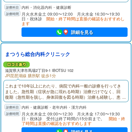
使用しての胃、腸、肝臓など腹部疾患の専門的な診断治療を得
内科・消化器内科・健康診断
意とする。一方、高血圧、糖尿病、喘息、アレルギー疾患など
多彩な病気に対応できる診断治療技能を保証する内科学会認定
月火水木金土 09:00〜12:00 月火水金 16:30〜19:30
日・祝休診
開始・終了時間は直接の確認をおすすめし
内科専門医も併せ持ち地域のホームドクターとしても貢献して
ます
いる。
詳細を見る
まつうら総合内科クリニック
滋賀県大津市馬場2丁目9-1 IBOTSU 102
JR琵琶湖線 膳所駅 徒歩1分
これまで10年以上にわたり、病院で内科一般の診療を行ってき
ました。急性期（症状が急に現れる時期）治療だけでなく、回
復期（急性期を脱し、身体回復を図る時期）治療も経験し、患
者様の抱える疾患の治療のみならず、ADL（日常生活動作）やQ
内科・健康診断・老年内科・漢方内科
OL（生活の質）改善のための生活指導や治療の重要性を痛感し
ております。お悩みのことがあれば、遠慮なく当クリニックに
月火水木金土 09:00〜12:30 月火木金 17:00〜19:30
日・祝休診 受付は終了時間の15分前まで。
開始・終
お越し下さい。丁寧な説明を心掛け、治療内容を相談させて頂
了時間は直接の確認をおすすめします
きます。