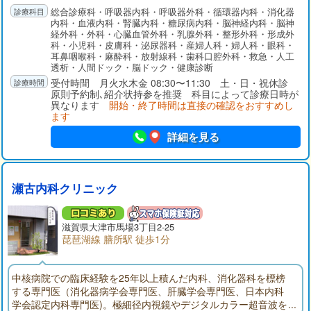
総合診療科・呼吸器内科・呼吸器外科・循環器内科・消化器
内科・血液内科・腎臓内科・糖尿病内科・脳神経内科・脳神
経外科・外科・心臓血管外科・乳腺外科・整形外科・形成外
科・小児科・皮膚科・泌尿器科・産婦人科・婦人科・眼科・
耳鼻咽喉科・麻酔科・放射線科・歯科口腔外科・救急・人工
透析・人間ドック・脳ドック・健康診断
受付時間 月火水木金 08:30〜11:30 土・日・祝休診
原則予約制､紹介状持参を推奨 科目によって診療日時が
異なります
開始・終了時間は直接の確認をおすすめし
ます
詳細を見る
瀬古内科クリニック
滋賀県大津市馬場3丁目2-25
琵琶湖線 膳所駅 徒歩1分
中核病院での臨床経験を25年以上積んだ内科、消化器科を標榜
する専門医（消化器病学会専門医、肝臓学会専門医、日本内科
学会認定内科専門医)。極細径内視鏡やデジタルカラー超音波を