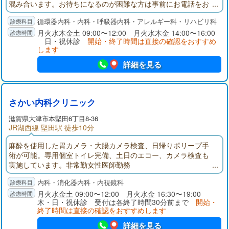
混み合います。お待ちになるのが困難な方は事前にお電話をお
願いします。
循環器内科・内科・呼吸器内科・アレルギー科・リハビリ科
月火水木金土 09:00〜12:00 月火水木金 14:00〜16:00
日・祝休診
開始・終了時間は直接の確認をおすすめ
します
詳細を見る
さかい内科クリニック
滋賀県大津市本堅田6丁目8-36
JR湖西線 堅田駅 徒歩10分
麻酔を使用した胃カメラ・大腸カメラ検査、日帰りポリープ手
術が可能。専用個室トイレ完備、土日のエコー、カメラ検査も
実施しています。非常勤女性医師勤務
内科・消化器内科・内視鏡科
月火水金土 09:00〜12:00 月火水金 16:30〜19:00
木・日・祝休診 受付は各終了時間30分前まで
開始・
終了時間は直接の確認をおすすめします
詳細を見る