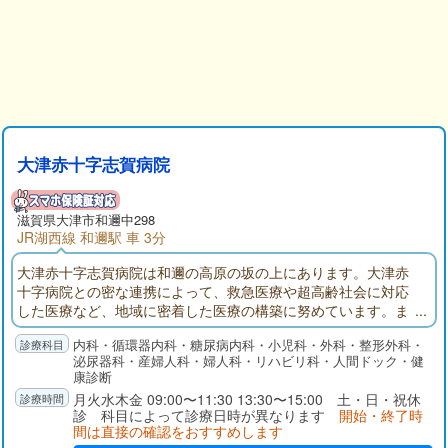
大津赤十字志賀病院
滋賀県大津市和邇中298
JR湖西線 和邇駅 車 3分
大津赤十字志賀病院は和邇の高原の坂の上にあります。大津赤
十字病院との密な連携によって、救急医療や超高齢社会に対応
した医療など、地域に密着した医療の構築に努めています。ま
た、地域の皆さんの健康増進と病気の早期発見などの予防医学
内科・循環器内科・糖尿病内科・小児科・外科・整形外科・
を推し進め、早期治療に寄与するとともに、療養型病床と地域
泌尿器科・産婦人科・婦人科・リハビリ科・人間ドック・健
包括ケア病床を設けることで、命を尊び、心のケアまでを考え
康診断
た生涯医療と生涯看護の提供に努めています。
月火水木金 09:00〜11:30 13:30〜15:00 土・日・祝休
診 科目によって診療日時が異なります
開始・終了時
間は直接の確認をおすすめします