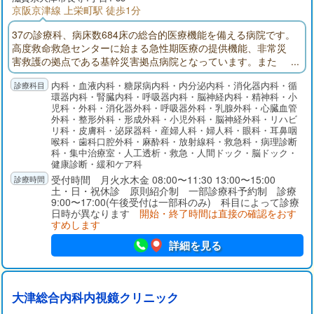
京阪京津線 上栄町駅 徒歩1分
37の診療科、病床数684床の総合的医療機能を備える病院です。
高度救命救急センターに始まる急性期医療の提供機能、非常災
害救護の拠点である基幹災害拠点病院となっています。また
「地域医療支援病院」「がん診療連携拠点病院」の承認・指定
内科・血液内科・糖尿病内科・内分泌内科・消化器内科・循
を受けています。
環器内科・腎臓内科・呼吸器内科・脳神経内科・精神科・小
児科・外科・消化器外科・呼吸器外科・乳腺外科・心臓血管
外科・整形外科・形成外科・小児外科・脳神経外科・リハビ
リ科・皮膚科・泌尿器科・産婦人科・婦人科・眼科・耳鼻咽
喉科・歯科口腔外科・麻酔科・放射線科・救急科・病理診断
科・集中治療室・人工透析・救急・人間ドック・脳ドック・
健康診断・緩和ケア科
受付時間 月火水木金 08:00〜11:30 13:00〜15:00
土・日・祝休診 原則紹介制 一部診療科予約制 診療
9:00〜17:00(午後受付は一部科のみ) 科目によって診療
日時が異なります
開始・終了時間は直接の確認をおす
すめします
詳細を見る
大津総合内科内視鏡クリニック