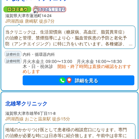
滋賀県大津市蓮池町14-24
JR湖西線 唐崎駅 徒歩7分
当クリニックは、生活習慣病（糖尿病、高血圧、脂質異常症）
の治療と管理、禁煙指導により心・脳血管疾患の予防と老化予
防（アンチエイジング）に特に力をいれています。各種健診、
予防接種、心臓・動脈硬化ドック、アンチエイジング点滴・美
内科・循環器内科
容点滴・疲労回復点滴（保険外診療）も行っております。
月火水金土 09:00〜13:00 月火水金 16:00〜18:30
木・日・祝休診
開始・終了時間は直接の確認をおすす
めします
詳細を見る
北雄琴クリニック
滋賀県大津市雄琴6丁目11-8
JR湖西線 おごと温泉駅 徒歩15分
地域のかかりつけ医として患者様の相談窓口になります。専門
の治療が必要な時には日赤等に紹介致します。午前中は非常に