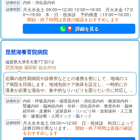
内科・消化器内科
月火水金土 09:00〜12:00 13:00〜16:00 月火水金 17:0
0〜19:00 木・日・祝休診 予約検査（13:00〜16:00）
開始・終了時間は直接の確認をおすすめします
詳細を見る
琵琶湖養育院病院
滋賀県大津市大萱7丁目7-2
琵琶湖線 瀬田駅 徒歩20分
近隣の急性期病院や診療所などとの連携を密にして、地域のコ
ア病院を目指します。地域包括ケア病床を設立し、一時的に介
護者が必要な場合や、集中的なリハビリを図りたい方に対応し
ています。外来診療では、脳卒中･高血圧･心不全･糖尿病･脂質
内科・呼吸器内科・循環器内科・消化器内科・糖尿病内科・
異常症･胃十二指腸潰瘍･腸疾患を中心とし、他にも皮膚科･整形
腎臓内科・脳神経内科・外科・消化器外科・整形外科・脳神
外科･泌尿器科も行っています。華頂会グループでは、在宅支援
経外科・皮膚科・泌尿器科・リハビリ科・放射線科・人工透
を目的とした、居宅介護支援相談室、訪問看護ステーション、
析・健康診断・人間ドック・脳ドック
訪問リハビリステーションの活動も行っております。
月火水木金土 09:00〜12:00 日・祝休診 科目によって
診療日時が異なります。
開始・終了時間は直接の確認
をおすすめします