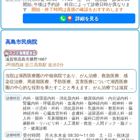
開始､午後は予約診 科目によって診療日時が異なりま
す
開始・終了時間は直接の確認をおすすめします
詳細を見る
高島市民病院
滋賀県高島市勝野1667
JR湖西線 近江高島駅 徒歩2分
当院は湖西医療圏の中核病院であり、がん治療、救急医療、感
染症治療、周産期医療、予防医療、災害医療について湖西医療
圏の中心的な役割を果たすことと考えます。がん治療では滋賀
県地域がん診療病院として手術、化学療法、緩和ケアといった
内科・循環器内科・消化器内科・糖尿病内科・内分泌内科・
がんの集学的治療に取り組んでおり、救急医療では救急センタ
腎臓内科・呼吸器内科・血液内科・脳神経内科・精神科・神
ーにて内科系医師、外科系医師、救急専門医が24時間救急患者
経科・小児科・外科・消化器外科・乳腺外科・整形外科・脳
を受け入れております。予防医療としては、健診センターにて
神経外科・心臓血管外科・皮膚科・泌尿器科・産婦人科・婦
市町村や職場の集団検診のみならず予防接種なども行なってお
人科・眼科・耳鼻咽喉科・歯科・歯科口腔外科・放射線科・
ります。
麻酔科・リハビリ科・人工透析・救急・人間ドック・脳ドッ
ク・健康診断
受付時間 月火水木金 08:30〜11:00 土・日・祝休診