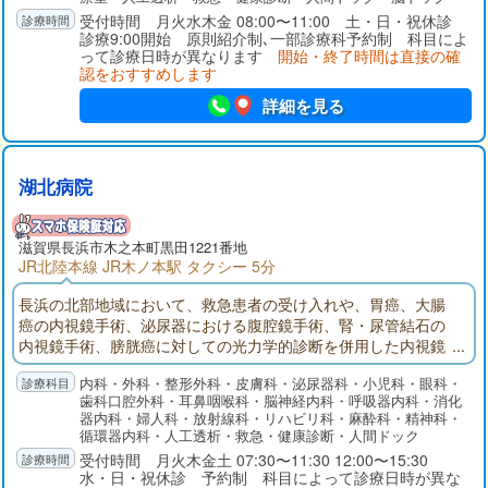
受付時間 月火水木金 08:00〜11:00 土・日・祝休診
診療9:00開始 原則紹介制､一部診療科予約制 科目によ
って診療日時が異なります
開始・終了時間は直接の確
認をおすすめします
詳細を見る
湖北病院
滋賀県長浜市木之本町黒田1221番地
JR北陸本線 JR木ノ本駅 タクシー 5分
長浜の北部地域において、救急患者の受け入れや、胃癌、大腸
癌の内視鏡手術、泌尿器における腹腔鏡手術、腎・尿管結石の
内視鏡手術、膀胱癌に対しての光力学的診断を併用した内視鏡
手術などの急性期医療を担っています。透析センターにおいて
内科・外科・整形外科・皮膚科・泌尿器科・小児科・眼科・
は、北部地域唯一の透析施設として透析患者さんを受け入れて
歯科口腔外科・耳鼻咽喉科・脳神経内科・呼吸器内科・消化
います。県のモデル事業として併設した介護老人保健施設や、
器内科・婦人科・放射線科・リハビリ科・麻酔科・精神科・
地域包括支援センターの院内開設などを通じて医療と介護の円
循環器内科・人工透析・救急・健康診断・人間ドック
滑な橋渡しを行っています。
受付時間 月火木金土 07:30〜11:30 12:00〜15:30
水・日・祝休診 予約制 科目によって診療日時が異な