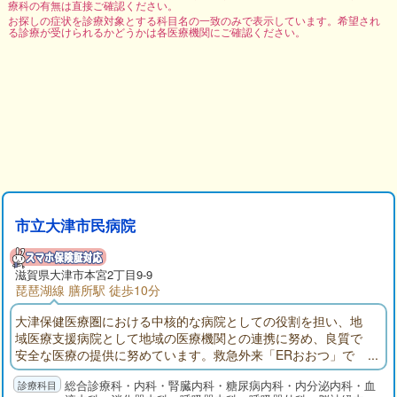
療科の有無は直接ご確認ください。
お探しの症状を診療対象とする科目名の一致のみで表示しています。希望され
る診療が受けられるかどうかは各医療機関にご確認ください。
市立大津市民病院
滋賀県大津市本宮2丁目9-9
琵琶湖線 膳所駅 徒歩10分
大津保健医療圏における中核的な病院としての役割を担い、地
域医療支援病院として地域の医療機関との連携に努め、良質で
安全な医療の提供に努めています。救急外来「ERおおつ」で
は、24時間365日「とまらない救急」を掲げ、救急専門医を中心
総合診療科・内科・腎臓内科・糖尿病内科・内分泌内科・血
に他科医師やICUと速やかに連携しています。健診センターでは