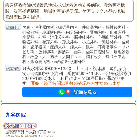
臨床研修病院や滋賀県地域がん診療連携支援病院、救急医療機
関、災害拠点病院、地域医療支援病院。ケアミックス型の地域
完結型医療を提供。
内科・消化器内科・循環器内科・呼吸器内科・脳神経内科・
心療内科・糖尿病内科・内分泌内科・腎臓内科・血液内科・
小児科・外科・消化器外科・脳神経外科・心臓血管外科・呼
吸器外科・整形外科・形成外科・小児外科・乳腺外科・皮膚
科・泌尿器科・産婦人科・婦人科・眼科・耳鼻咽喉科・リハ
ビリ科・放射線科・麻酔科・歯科・歯科口腔外科・病理診断
科・救急・人工透析・人間ドック・脳ドック・緩和ケア内
科・膠原病内科・頭頸部甲状腺外科
月火水木金 09:00〜12:00 土・日・祝休診 原則紹介
制､一部診療科予約制 受付8:30〜11:30､一部午後診療(1
3:00〜16:00)あり 科目によって診療日時が異なりま
す
開始・終了時間は直接の確認をおすすめします
詳細を見る
九谷医院
滋賀県草津市大路1丁目18-31