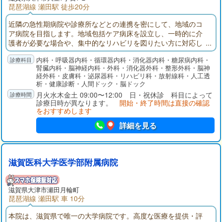
琵琶湖線 瀬田駅 徒歩20分
近隣の急性期病院や診療所などとの連携を密にして、地域のコ
ア病院を目指します。地域包括ケア病床を設立し、一時的に介
護者が必要な場合や、集中的なリハビリを図りたい方に対応し
ています。外来診療では、脳卒中･高血圧･心不全･糖尿病･脂質
内科・呼吸器内科・循環器内科・消化器内科・糖尿病内科・
異常症･胃十二指腸潰瘍･腸疾患を中心とし、他にも皮膚科･整形
腎臓内科・脳神経内科・外科・消化器外科・整形外科・脳神
外科･泌尿器科も行っています。華頂会グループでは、在宅支援
経外科・皮膚科・泌尿器科・リハビリ科・放射線科・人工透
を目的とした、居宅介護支援相談室、訪問看護ステーション、
析・健康診断・人間ドック・脳ドック
訪問リハビリステーションの活動も行っております。
月火水木金土 09:00〜12:00 日・祝休診 科目によって
診療日時が異なります。
開始・終了時間は直接の確認
をおすすめします
詳細を見る
滋賀医科大学医学部附属病院
滋賀県大津市瀬田月輪町
琵琶湖線 瀬田駅 車 10分
本院は、滋賀県で唯一の大学病院です。高度な医療を提供・評