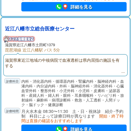
詳細を見る
近江八幡市立総合医療センター
滋賀県近江八幡市土田町1379
琵琶湖線 近江八幡駅 バス 5分
滋賀県東近江地域の中核病院で血液透析は県内屈指の施設を有
する
内科・消化器内科・循環器内科・腎臓内科・脳神経内科・血
液内科・内分泌内科・外科・脳神経外科・消化器外科・心臓
血管外科・整形外科・小児外科・小児科・皮膚科・泌尿器
科・産婦人科・婦人科・眼科・耳鼻咽喉科・リハビリ科・放
射線科・麻酔科・病理診断科・救急・人工透析・人間ドッ
ク・脳ドック・健康診断
月火水木金 08:30〜11:30 土・日・祝休診 紹介･予約
制 科目によって診療日時が異なります
開始・終了時
間は直接の確認をおすすめします
詳細を見る