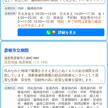
病、頭痛、脳卒中、認知症など）を診療します。患者さんの困
内科・脳神経内科
っている症状や病気に関しての不安と向き合い一緒に考えてい
きます。
月火木金土 09:00〜12:00 月火木土 14:00〜17:30 金 1
4:00〜20:00 水・日・祝休診 予約制 初診受付10:0
0〜11:00､14:00〜16:30
開始・終了時間は直接の確認
をおすすめします
詳細を見る
彦根市立病院
滋賀県彦根市八坂町1882
琵琶湖線 南彦根駅 バス 10分
住みなれた地域で健康をささえ安心とぬくもりのある病院を目
指しています。湖東保健医療圏の総合的医療センターとして高
度な医療、安全性・信頼性の高い良質な医療を提供します。
内科・消化器内科・血液内科・糖尿病内科・循環器内科・呼
吸器内科・脳神経内科・心療内科・小児科・外科・呼吸器外
科・乳腺外科・消化器外科・整形外科・産婦人科・婦人科・
泌尿器科・脳神経外科・眼科・耳鼻咽喉科・皮膚科・形成外
科・麻酔科・歯科口腔外科・内視鏡科・病理診断科・集中治
療室・人工透析・救急・健康診断・人間ドック・脳ドック