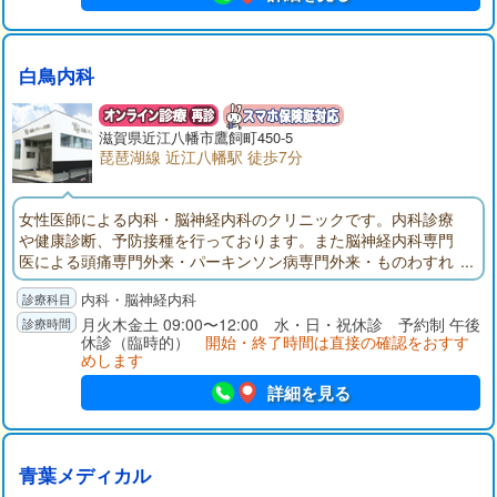
白鳥内科
滋賀県近江八幡市鷹飼町450-5
琵琶湖線 近江八幡駅 徒歩7分
女性医師による内科・脳神経内科のクリニックです。内科診療
や健康診断、予防接種を行っております。また脳神経内科専門
医による頭痛専門外来・パーキンソン病専門外来・ものわすれ
専門外来を行っております。頭痛、眩暈、しびれ、ふるえ、ぴ
内科・脳神経内科
くつき、歩きにくい、力が入りにくい等の症状のある方はご相
談ください。丁寧でわかりやすい説明、治療を心掛けておりま
月火木金土 09:00〜12:00 水・日・祝休診 予約制 午後
休診（臨時的）
開始・終了時間は直接の確認をおすす
す。
めします
詳細を見る
青葉メディカル