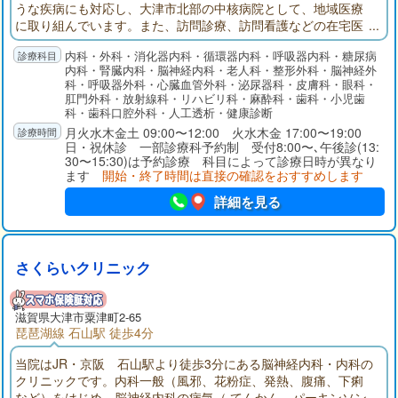
うな疾病にも対応し、大津市北部の中核病院として、地域医療
に取り組んでいます。また、訪問診療、訪問看護などの在宅医
療のみならず、老人療養等、介護老人保健施設、グループホー
内科・外科・消化器内科・循環器内科・呼吸器内科・糖尿病
ム・デイサービス、住宅型有料老人ホームを有し、今後の超高
内科・腎臓内科・脳神経内科・老人科・整形外科・脳神経外
齢化社会を見据え医療と介護をシームレスに提供する体制を確
科・呼吸器外科・心臓血管外科・泌尿器科・皮膚科・眼科・
立しました。また、当院の主要各科は研修指定機関に指定され
肛門外科・放射線科・リハビリ科・麻酔科・歯科・小児歯
ており、若き医師の研修病院にもなっております。
科・歯科口腔外科・人工透析・健康診断
月火水木金土 09:00〜12:00 火水木金 17:00〜19:00
日・祝休診 一部診療科予約制 受付8:00〜､午後診(13:
30〜15:30)は予約診療 科目によって診療日時が異なり
ます
開始・終了時間は直接の確認をおすすめします
詳細を見る
さくらいクリニック
滋賀県大津市粟津町2-65
琵琶湖線 石山駅 徒歩4分
当院はJR・京阪 石山駅より徒歩3分にある脳神経内科・内科の
クリニックです。内科一般（風邪、花粉症、発熱、腹痛、下痢
など）をはじめ、脳神経内科の病気（ てんかん、パーキンソン