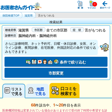
病院検索TOP
滋賀県
舌がもつれる
検索結果
滋賀県
全ての市区郡
舌がもつれる
脳神経内科・脳神経外科
さらに診療時間、ネット予約可、日曜・休日診療、女医、オン
ライン診療、夜間診療、在宅医療、外国語対応の条件で絞り込
みもできます↓
条件で絞り込む
市郡変更
口コミを
リスト
地図
検索する
で見る
で見る
68
1
20
件該当中、
〜
件目を表示
医療機関情報は変更されている場合がありますので受付終了時間や希望する診