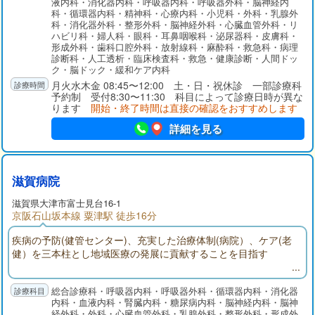
液内科・消化器内科・呼吸器内科・呼吸器外科・脳神経内
各種検診や予防接種を行うとともに、早期発見から内視鏡およ
科・循環器内科・精神科・心療内科・小児科・外科・乳腺外
び外科的手術治療、化学療法、放射線治療そして緩和ケアにい
科・消化器外科・整形外科・脳神経外科・心臓血管外科・リ
たるまで、シームレスで集学的ながん診療を提供しています。
ハビリ科・婦人科・眼科・耳鼻咽喉科・泌尿器科・皮膚科・
形成外科・歯科口腔外科・放射線科・麻酔科・救急科・病理
診断科・人工透析・臨床検査科・救急・健康診断・人間ドッ
ク・脳ドック・緩和ケア内科
月火水木金 08:45〜12:00 土・日・祝休診 一部診療科
予約制 受付8:30〜11:30 科目によって診療日時が異な
ります
開始・終了時間は直接の確認をおすすめします
詳細を見る
滋賀病院
滋賀県大津市富士見台16-1
京阪石山坂本線 粟津駅 徒歩16分
疾病の予防(健管センター)、充実した治療体制(病院）、ケア(老
健）を三本柱とし地域医療の発展に貢献することを目指す
総合診療科・呼吸器内科・呼吸器外科・循環器内科・消化器
内科・血液内科・腎臓内科・糖尿病内科・脳神経内科・脳神
経外科・外科・心臓血管外科・乳腺外科・整形外科・形成外