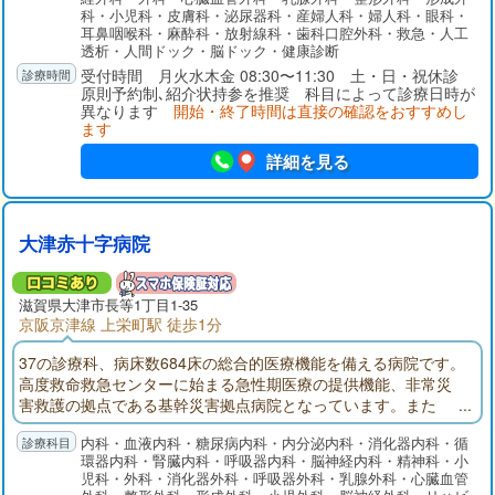
科・小児科・皮膚科・泌尿器科・産婦人科・婦人科・眼科・
耳鼻咽喉科・麻酔科・放射線科・歯科口腔外科・救急・人工
透析・人間ドック・脳ドック・健康診断
受付時間 月火水木金 08:30〜11:30 土・日・祝休診
原則予約制､紹介状持参を推奨 科目によって診療日時が
異なります
開始・終了時間は直接の確認をおすすめし
ます
詳細を見る
大津赤十字病院
滋賀県大津市長等1丁目1-35
京阪京津線 上栄町駅 徒歩1分
37の診療科、病床数684床の総合的医療機能を備える病院です。
高度救命救急センターに始まる急性期医療の提供機能、非常災
害救護の拠点である基幹災害拠点病院となっています。また
「地域医療支援病院」「がん診療連携拠点病院」の承認・指定
内科・血液内科・糖尿病内科・内分泌内科・消化器内科・循
を受けています。
環器内科・腎臓内科・呼吸器内科・脳神経内科・精神科・小
児科・外科・消化器外科・呼吸器外科・乳腺外科・心臓血管