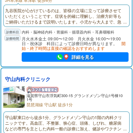
JR草津線 草津駅 徒歩6分
九谷医院が心がけているのは、皆様の立場に立って診療させて
いただくということです。症状を的確に理解し、治療方針等も
ご納得いただけるまで説明いたします。小児から大人まで、急
性期疾患の治療のみならず、慢性疾患や生活習慣病の予防にも
内科・脳神経内科・胃腸科・循環器内科・耳鼻咽喉科
力を注いでいきたいと思います。地域に根ざした、みなさまの
家庭医として、安心して気軽に受診いただければ幸いです。
月火水木金土 09:00〜12:00 月火水金 16:00〜19:00
日・祝休診 科目によって診療日時が異なります。
開
始・終了時間は直接の確認をおすすめします
詳細を見る
守山内科クリニック
滋賀県守山市浮気町300-15 グランドメゾン守山1号棟10
1号
琵琶湖線 守山駅 徒歩1分
守山駅東口から徒歩1分、グランドメゾン守山の1階の内科クリ
ニックです。高血圧、不整脈、狭心症、頭痛、しびれ、糖尿病
などの専門を主とした内科一般の診療に加え、健診やワクチン