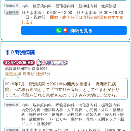
接種をおこなっています。コロナ感染予防のため、オンライン
内科・糖尿病内科・循環器内科・脳神経内科・健康診断
診療を始めました。ご不明な点は電話で気楽にお尋ねくださ
い。
月火水木金土 09:00〜12:00 月火水木金 16:30〜19:30
日・祝休診
開始・終了時間は直接の確認をおすすめ
します
詳細を見る
市立野洲病院
滋賀県野洲市小篠原1094
琵琶湖線 野洲駅 徒歩7分
2019年7月、野洲病院は2021年の開業を目指す「野洲市民病
院」への移行期間として「市立野洲病院」として生まれ変わり
ました。病院を訪れる患者さんのほほえみを大切にしながら、
野洲を中心とした地域の皆さんに求められ、お一人お一人の心
内科・脳神経内科・呼吸器内科・消化器内科・循環器内科・
の琴線に触れることができるような優しい医療を目指していま
内分泌内科・糖尿病内科・人工透析・小児科・外科・整形外
す。
科・脳神経外科・皮膚科・泌尿器科・産婦人科・婦人科・眼
科・放射線科・リハビリ科・麻酔科・救急・人間ドック・脳
ドック・健康診断
月火水木金 08:00〜11:30 土・日・祝休診 診察9:00〜