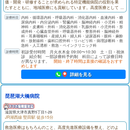
価・開発・研修することが求められる特定機能病院の役割を果
たすとともに、地域医療にも貢献しています。高度医療として
「がん医療」「新生児・産科医療」「アレルギー医療」「難病
内科・循環器内科・呼吸器内科・消化器内科・血液内科・糖
医療」「救急・災害医療」などの充実に取り組んでいます。
尿病内科・内分泌内科・腎臓内科・脳神経内科・小児科・精
神科・皮膚科・外科・消化器外科・乳腺外科・小児外科・形
成外科・心臓血管外科・呼吸器外科・整形外科・脳神経外
科・耳鼻咽喉科・産婦人科・婦人科・泌尿器科・眼科・麻酔
科・放射線科・歯科口腔外科・リハビリ科・病理診断科・救
急科・人工透析・救急・ペインクリニック科
初診受付時間 月火水木金 09:00〜10:30 土・日・祝休
診 紹介制 一部診療科予約制 科目によって診療日時
が異なります。
開始・終了時間は直接の確認をおすす
めします
詳細を見る
琵琶湖大橋病院
滋賀県大津市真野5丁目1-29
JR湖西線 堅田駅 徒歩15分
救急医療はもちろんのこと、高度先進医療設備を整え、どのよ