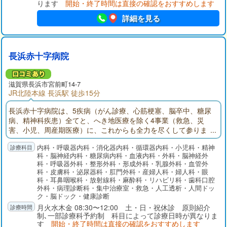
ります
開始・終了時間は直接の確認をおすすめします
詳細を見る
長浜赤十字病院
滋賀県長浜市宮前町14-7
JR北陸本線 長浜駅 徒歩15分
長浜赤十字病院は、5疾病（がん診療、心筋梗塞、脳卒中、糖尿
病、精神科疾患）全てと、へき地医療を除く4事業（救急、災
害、小児、周産期医療）に、これからも全力を尽くして参りま
す。
内科・呼吸器内科・消化器内科・循環器内科・小児科・精神
科・脳神経内科・糖尿病内科・血液内科・外科・脳神経外
科・呼吸器外科・整形外科・形成外科・乳腺外科・血管外
科・皮膚科・泌尿器科・肛門外科・産婦人科・婦人科・眼
科・耳鼻咽喉科・放射線科・麻酔科・リハビリ科・歯科口腔
外科・病理診断科・集中治療室・救急・人工透析・人間ドッ
ク・脳ドック・健康診断
月火水木金 08:30〜12:00 土・日・祝休診 原則紹介
制､一部診療科予約制 科目によって診療日時が異なりま
す
開始・終了時間は直接の確認をおすすめします