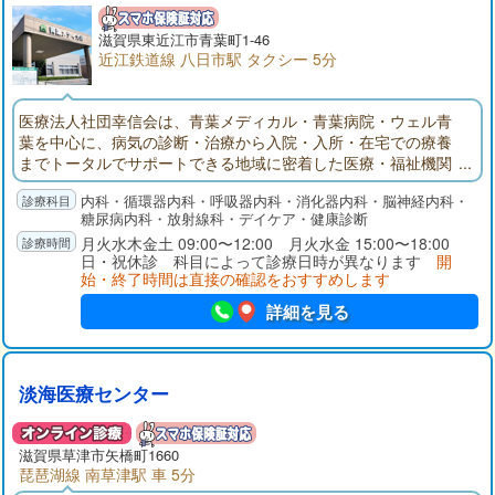
滋賀県東近江市青葉町1-46
近江鉄道線 八日市駅 タクシー 5分
医療法人社団幸信会は、青葉メディカル・青葉病院・ウェル青
葉を中心に、病気の診断・治療から入院・入所・在宅での療養
までトータルでサポートできる地域に密着した医療・福祉機関
です。
内科・循環器内科・呼吸器内科・消化器内科・脳神経内科・
糖尿病内科・放射線科・デイケア・健康診断
月火水木金土 09:00〜12:00 月火水金 15:00〜18:00
日・祝休診 科目によって診療日時が異なります
開
始・終了時間は直接の確認をおすすめします
詳細を見る
淡海医療センター
滋賀県草津市矢橋町1660
琵琶湖線 南草津駅 車 5分