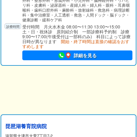
外科・整形外科・形成外科・小児外科・脳神経外科・リハビ
リ科・皮膚科・泌尿器科・産婦人科・婦人科・眼科・耳鼻咽
喉科・歯科口腔外科・麻酔科・放射線科・救急科・病理診断
科・集中治療室・人工透析・救急・人間ドック・脳ドック・
健康診断・緩和ケア科
受付時間 月火水木金 08:00〜11:30 13:00〜15:00
土・日・祝休診 原則紹介制 一部診療科予約制 診療
9:00〜17:00(午後受付は一部科のみ) 科目によって診療
日時が異なります
開始・終了時間は直接の確認をおす
すめします
詳細を見る
琵琶湖養育院病院
滋賀県大津市大萱7丁目7-2