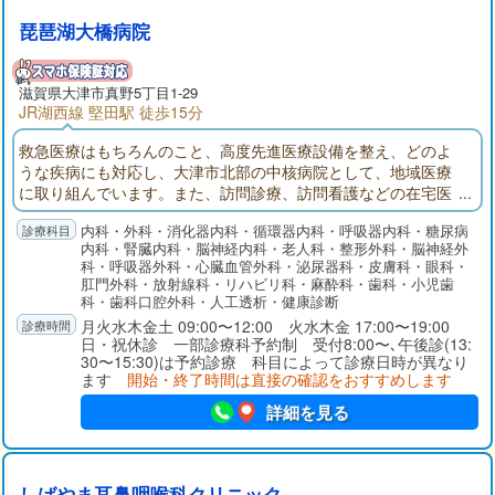
琵琶湖大橋病院
滋賀県大津市真野5丁目1-29
JR湖西線 堅田駅 徒歩15分
救急医療はもちろんのこと、高度先進医療設備を整え、どのよ
うな疾病にも対応し、大津市北部の中核病院として、地域医療
に取り組んでいます。また、訪問診療、訪問看護などの在宅医
療のみならず、老人療養等、介護老人保健施設、グループホー
内科・外科・消化器内科・循環器内科・呼吸器内科・糖尿病
ム・デイサービス、住宅型有料老人ホームを有し、今後の超高
内科・腎臓内科・脳神経内科・老人科・整形外科・脳神経外
齢化社会を見据え医療と介護をシームレスに提供する体制を確
科・呼吸器外科・心臓血管外科・泌尿器科・皮膚科・眼科・
立しました。また、当院の主要各科は研修指定機関に指定され
肛門外科・放射線科・リハビリ科・麻酔科・歯科・小児歯
ており、若き医師の研修病院にもなっております。
科・歯科口腔外科・人工透析・健康診断
月火水木金土 09:00〜12:00 火水木金 17:00〜19:00
日・祝休診 一部診療科予約制 受付8:00〜､午後診(13:
30〜15:30)は予約診療 科目によって診療日時が異なり
ます
開始・終了時間は直接の確認をおすすめします
詳細を見る
しばやま耳鼻咽喉科クリニック