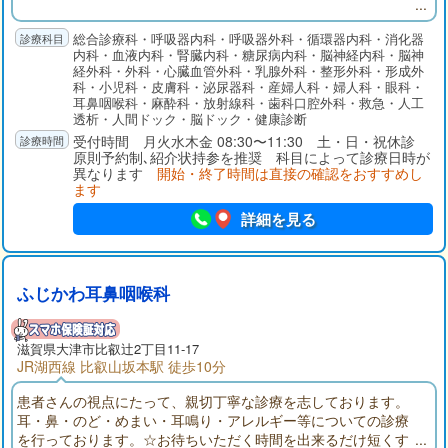
総合診療科・呼吸器内科・呼吸器外科・循環器内科・消化器
内科・血液内科・腎臓内科・糖尿病内科・脳神経内科・脳神
経外科・外科・心臓血管外科・乳腺外科・整形外科・形成外
科・小児科・皮膚科・泌尿器科・産婦人科・婦人科・眼科・
耳鼻咽喉科・麻酔科・放射線科・歯科口腔外科・救急・人工
透析・人間ドック・脳ドック・健康診断
受付時間 月火水木金 08:30〜11:30 土・日・祝休診
原則予約制､紹介状持参を推奨 科目によって診療日時が
異なります
開始・終了時間は直接の確認をおすすめし
ます
詳細を見る
ふじかわ耳鼻咽喉科
滋賀県大津市比叡辻2丁目11-17
JR湖西線 比叡山坂本駅 徒歩10分
患者さんの視点にたって、親切丁寧な診療を志しております。
耳・鼻・のど・めまい・耳鳴り・アレルギー等についての診療
を行っております。☆お待ちいただく時間を出来るだけ短くす