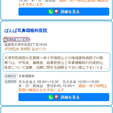
19:30 木・日・祝休診
開始・終了時間は直接の確認を
科）でお困りの方は、お気軽にご来院ください。
おすすめします
詳細を見る
ばんば耳鼻咽喉科医院
滋賀県大津市見世2丁目19-50
JR湖西線 唐崎駅 徒歩11分
大津市民病院や京都第一赤十字病院などの地域基幹病院での勤
務では、中耳炎、扁桃炎、副鼻腔炎など耳鼻咽喉科の代表的な
疾患について診断、治療に関する経験を十分に積んでまいりま
した。なかでものどの問題(声が嗄れる、飲みこみにくい)を専門
耳鼻咽喉科
としております。開院に当たって、診察用顕微鏡、内視鏡、エ
コーなどの診療機器は大病院と遜色のない高性能モデルを備え
月火水金土 09:00〜12:30 月火水金 16:00〜19:00
木・日・祝休診 受付8:45､15:45〜
開始・終了時間は
ました。良質の医療を身近に提供させていただくことが可能で
直接の確認をおすすめします
す。
詳細を見る