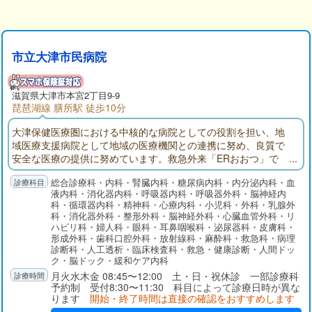
市立大津市民病院
滋賀県大津市本宮2丁目9-9
琵琶湖線 膳所駅 徒歩10分
大津保健医療圏における中核的な病院としての役割を担い、地
域医療支援病院として地域の医療機関との連携に努め、良質で
安全な医療の提供に努めています。救急外来「ERおおつ」で
は、24時間365日「とまらない救急」を掲げ、救急専門医を中心
総合診療科・内科・腎臓内科・糖尿病内科・内分泌内科・血
に他科医師やICUと速やかに連携しています。健診センターでは
液内科・消化器内科・呼吸器内科・呼吸器外科・脳神経内
各種検診や予防接種を行うとともに、早期発見から内視鏡およ
科・循環器内科・精神科・心療内科・小児科・外科・乳腺外
び外科的手術治療、化学療法、放射線治療そして緩和ケアにい
科・消化器外科・整形外科・脳神経外科・心臓血管外科・リ
たるまで、シームレスで集学的ながん診療を提供しています。
ハビリ科・婦人科・眼科・耳鼻咽喉科・泌尿器科・皮膚科・
形成外科・歯科口腔外科・放射線科・麻酔科・救急科・病理
診断科・人工透析・臨床検査科・救急・健康診断・人間ドッ
ク・脳ドック・緩和ケア内科
月火水木金 08:45〜12:00 土・日・祝休診 一部診療科
予約制 受付8:30〜11:30 科目によって診療日時が異な
ります
開始・終了時間は直接の確認をおすすめします