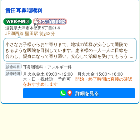
貴田耳鼻咽喉科
滋賀県大津市本堅田5丁目21-6
JR湖西線 堅田駅 徒歩2分
小さなお子様からお年寄りまで、地域の皆様が安心して通院で
きるような医院を目指しています。患者様の一人一人に目線を
合わし、親身になって寄り添い、安心して治療を受けてもらう
ことをポリシーにしています。一般的な耳鼻咽喉科疾患（風
耳鼻咽喉科・アレルギー科
邪、みみ、はな、のど、めまい）の他に、睡眠時無呼吸症候群
の治療、甲状腺腫瘍の定期フォロー、補聴器の相談なども行っ
月火水金土 09:00〜12:00 月火水金 15:00〜18:00
木・日・祝休診 予約可
開始・終了時間は直接の確認
ております。どうぞお気軽にご相談ください。
をおすすめします
詳細を見る