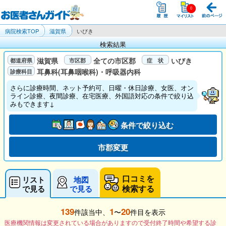
病院検索TOP
滋賀県
いびき
検索結果
滋賀県
全ての市区郡
いびき
耳鼻科(耳鼻咽喉科)・呼吸器内科
さらに診療時間、ネット予約可、日曜・休日診療、女医、オン
ライン診療、夜間診療、在宅医療、外国語対応の条件で絞り込
みもできます↓
条件で絞り込む
市郡変更
口コミを
リスト
地図
検索する
で見る
で見る
139
1
20
件該当中、
〜
件目を表示
医療機関情報は変更されている場合がありますので受付終了時間や希望する診