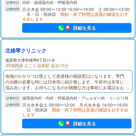
内科・循環器内科・呼吸器内科
し、内科全般に対する診療、特に高血圧、心臓病、動脈硬化な
どの循環器疾患、生活習慣病、呼吸器疾患の診療を総合的に行
月火木金 09:00〜12:00 16:00〜19:00 土 09:00〜13:00
水・日・祝休診
開始・終了時間は直接の確認をおす
います。
すめします
詳細を見る
北雄琴クリニック
滋賀県大津市雄琴6丁目11-8
JR湖西線 おごと温泉駅 徒歩15分
地域のかかりつけ医として患者様の相談窓口になります。専門
の治療が必要な時には日赤等に紹介致します。午前中は非常に
混み合います。お待ちになるのが困難な方は事前にお電話をお
願いします。
循環器内科・内科・呼吸器内科・アレルギー科・リハビリ科
月火水木金土 09:00〜12:00 月火水木金 14:00〜16:00
日・祝休診
開始・終了時間は直接の確認をおすすめ
します
詳細を見る