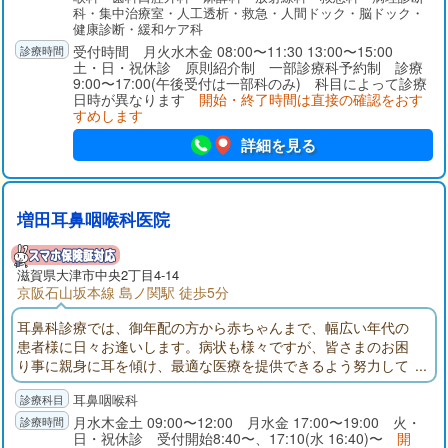
科・集中治療室・人工透析・救急・人間ドック・脳ドック・
健康診断・緩和ケア科
受付時間 月火水木金 08:00〜11:30 13:00〜15:00
土・日・祝休診 原則紹介制 一部診療科予約制 診療
9:00〜17:00(午後受付は一部科のみ) 科目によって診療
日時が異なります
開始・終了時間は直接の確認をおす
すめします
詳細を見る
増田耳鼻咽喉科医院
滋賀県大津市中央2丁目4-14
京阪石山坂本線 島ノ関駅 徒歩5分
耳鼻科診療では、御年配の方から赤ちゃんまで、幅広い年代の
患者様に日々お逢いします。病状も様々ですが、皆さまのお困
り事に親身に耳を傾け、最適な医療を提供できるよう努力して
おります。私生活では子を持つ親として、お父さまお母さま方
耳鼻咽喉科
の心配に寄り添いながら、安心して過ごしていただけるよう、
診療に当たりたいと考えています。どんなささいな事でも構い
月水木金土 09:00〜12:00 月水金 17:00〜19:00 火・
日・祝休診 受付開始8:40〜、17:10(水 16:40)〜
開
ませんので、お気軽にご相談ください。