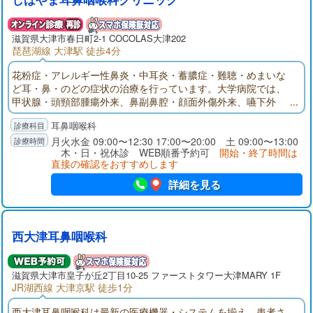
滋賀県大津市春日町2-1 COCOLAS大津202
琵琶湖線 大津駅 徒歩4分
花粉症・アレルギー性鼻炎・中耳炎・蓄膿症・難聴・めまいな
ど耳・鼻・のどの症状の治療を行っています。大学病院では、
甲状腺・頭頸部腫瘍外来、鼻副鼻腔・顔面外傷外来、嚥下外
来、難聴・めまい外来、初診・一般外来等を担当し、様々な疾
耳鼻咽喉科
患の診療や手術を経験してまいりました。良質な医療を提供す
るとともに、みみ・はな・のどに関することを何でも気軽に相
月火水金 09:00〜12:30 17:00〜20:00 土 09:00〜13:00
木・日・祝休診 WEB順番予約可
開始・終了時間は
談していただけるクリニックを目指します。
直接の確認をおすすめします
詳細を見る
西大津耳鼻咽喉科
滋賀県大津市皇子が丘2丁目10-25 ファーストタワー大津MARY 1F
JR湖西線 大津京駅 徒歩1分
西大津耳鼻咽喉科は最新の医療機器・システムを揃え、患者さ