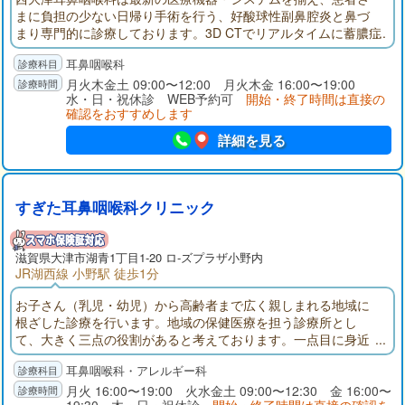
まに負担の少ない日帰り手術を行う、好酸球性副鼻腔炎と鼻づ
まり専門的に診療しております。3D CTでリアルタイムに蓄膿症
や中耳炎の診断が可能になり、画像モニタリングシステムを使
耳鼻咽喉科
用していますので、耳・鼻・咽喉の内部の画像をリアルタイム
に映し出し、患者さんにも丁寧にご説明しております。
月火木金土 09:00〜12:00 月火木金 16:00〜19:00
水・日・祝休診 WEB予約可
開始・終了時間は直接の
確認をおすすめします
詳細を見る
すぎた耳鼻咽喉科クリニック
滋賀県大津市湖青1丁目1-20 ロ-ズプラザ小野内
JR湖西線 小野駅 徒歩1分
お子さん（乳児・幼児）から高齢者まで広く親しまれる地域に
根ざした診療を行います。地域の保健医療を担う診療所とし
て、大きく三点の役割があると考えております。一点目に身近
な病気・不調の治療。二点目にある程度大きな病気でも可能な
耳鼻咽喉科・アレルギー科
範囲で患者さんの近隣で治療すること。三点目に重症疾患の発
見と中核病院との連携です。耳・鼻（耳鼻科）、のど（咽喉
月火 16:00〜19:00 火水金土 09:00〜12:30 金 16:00〜