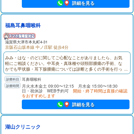
詳細を見る
福島耳鼻咽喉科
滋賀県大津市本丸町4-31
京阪石山坂本線 中ノ庄駅 徒歩4分
みみ・はな・のどに関してご心配なことがありましたら、お気
軽にご相談ください。中耳炎・真珠種や頭頸部腫瘍の手術、な
かでも甲状腺・耳下腺腫瘍については診断と多くの手術を行っ
てきました。当院でも超音波検査にてこれらの疾患の診断を行
耳鼻咽喉科
っています。めまいについては内耳が原因で起こる、めまいだ
けでなく首の筋肉痛、神経痛が増悪因子となっているめまい
月火水木金土 09:00〜12:15 月水金 15:00〜18:30
日・祝休診 WEB予約可
開始・終了時間は直接の確認
感、ふらつきについても対応しています。
をおすすめします
詳細を見る
湖山クリニック