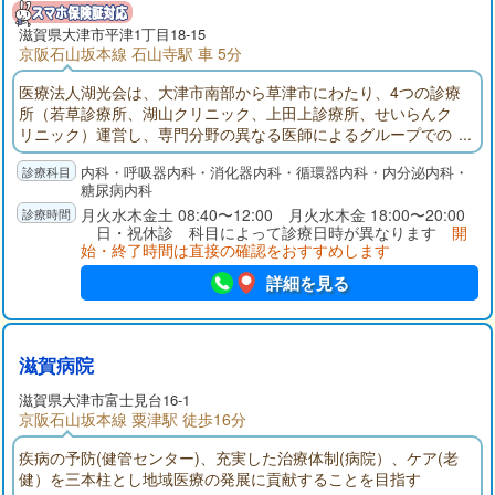
滋賀県大津市平津1丁目18-15
京阪石山坂本線 石山寺駅 車 5分
医療法人湖光会は、大津市南部から草津市にわたり、4つの診療
所（若草診療所、湖山クリニック、上田上診療所、せいらんク
リニック）運営し、専門分野の異なる医師によるグループでの
診療を行っております。当院では、消化器内科、呼吸器内科、
内科・呼吸器内科・消化器内科・循環器内科・内分泌内科・
循環器内科、糖尿病、代謝・内分泌内科それぞれの専門医によ
糖尿病内科
る診療体制を整え、質の高い医療の提供を目指しています。
月火水木金土 08:40〜12:00 月火水木金 18:00〜20:00
日・祝休診 科目によって診療日時が異なります
開
始・終了時間は直接の確認をおすすめします
詳細を見る
滋賀病院
滋賀県大津市富士見台16-1
京阪石山坂本線 粟津駅 徒歩16分
疾病の予防(健管センター)、充実した治療体制(病院）、ケア(老
健）を三本柱とし地域医療の発展に貢献することを目指す