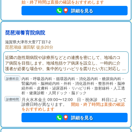
始・終了時間は直接の確認をおすすめします
詳細を見る
琵琶湖養育院病院
滋賀県大津市大萱7丁目7-2
琵琶湖線 瀬田駅 徒歩20分
近隣の急性期病院や診療所などとの連携を密にして、地域のコ
ア病院を目指します。地域包括ケア病床を設立し、一時的に介
護者が必要な場合や、集中的なリハビリを図りたい方に対応し
ています。外来診療では、脳卒中･高血圧･心不全･糖尿病･脂質
内科・呼吸器内科・循環器内科・消化器内科・糖尿病内科・
異常症･胃十二指腸潰瘍･腸疾患を中心とし、他にも皮膚科･整形
腎臓内科・脳神経内科・外科・消化器外科・整形外科・脳神
外科･泌尿器科も行っています。華頂会グループでは、在宅支援
経外科・皮膚科・泌尿器科・リハビリ科・放射線科・人工透
を目的とした、居宅介護支援相談室、訪問看護ステーション、
析・健康診断・人間ドック・脳ドック
訪問リハビリステーションの活動も行っております。
月火水木金土 09:00〜12:00 日・祝休診 科目によって
診療日時が異なります。
開始・終了時間は直接の確認
をおすすめします
詳細を見る