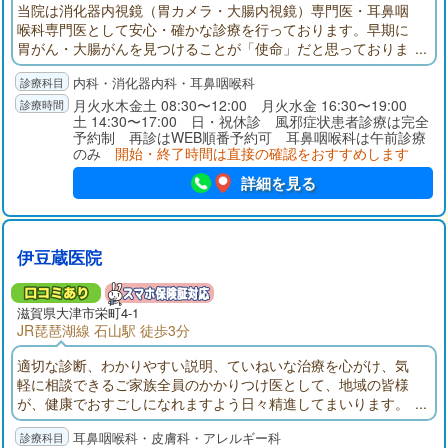
当院は消化器内視鏡（胃カメラ・大腸内視鏡）専門医・耳鼻咽
喉科専門医として安心・確かな診療を行っております。早期に
胃がん・大腸がんを見つけることが「使命」だと思っておりま
す。そのために苦痛のない検査は必須と考えております。
内科・消化器内科・耳鼻咽喉科
月火水木金土 08:30〜12:00 月火水金 16:30〜19:00
土 14:30〜17:00 日・祝休診 風邪症状患者診療は完全
予約制 再診はWEB順番予約可 耳鼻咽喉科は午前診療
のみ
開始・終了時間は直接の確認をおすすめします
詳細を見る
伊豆蔵医院
滋賀県大津市栄町4-1
JR琵琶湖線 石山駅 徒歩3分
適切な診断、わかりやすい説明、ていねいな治療を心がけ、気
軽に相談できるご家族全員のかかりつけ医として、地域の皆様
が、健康でおすごしになれますよう日々精進してまいります。
かぜ、インフルエンザ、花粉症、めまい、耳鳴り、難聴といっ
耳鼻咽喉科・皮膚科・アレルギー科
た耳鼻咽喉科疾患とアトピー性皮膚炎、ニキビ、水虫などのあ