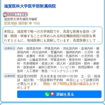
滋賀医科大学医学部附属病院
滋賀県大津市瀬田月輪町
琵琶湖線 瀬田駅 車 10分
本院は、滋賀県で唯一の大学病院です。高度な医療を提供・評
価・開発・研修することが求められる特定機能病院の役割を果
たすとともに、地域医療にも貢献しています。高度医療として
「がん医療」「新生児・産科医療」「アレルギー医療」「難病
内科・循環器内科・呼吸器内科・消化器内科・血液内科・糖
医療」「救急・災害医療」などの充実に取り組んでいます。
尿病内科・内分泌内科・腎臓内科・脳神経内科・小児科・精
神科・皮膚科・外科・消化器外科・乳腺外科・小児外科・形
成外科・心臓血管外科・呼吸器外科・整形外科・脳神経外
科・耳鼻咽喉科・産婦人科・婦人科・泌尿器科・眼科・麻酔
科・放射線科・歯科口腔外科・リハビリ科・病理診断科・救
急科・人工透析・救急・ペインクリニック科
初診受付時間 月火水木金 09:00〜10:30 土・日・祝休
診 紹介制 一部診療科予約制 科目によって診療日時
が異なります。
開始・終了時間は直接の確認をおすす
めします
詳細を見る