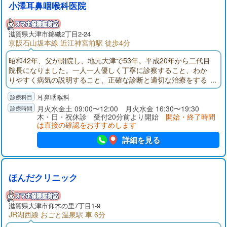
小澤耳鼻咽喉科医院
滋賀県大津市錦織2丁目2-24
京阪石山坂本線 近江神宮前駅 徒歩4分
昭和42年、父が開院し、地元大津で53年。平成20年から二代目
院長になりました。一人一人優しく丁寧に診察すること、わか
りやすく病気の説明すること、正確な診断と適切な治療をする
こと、これらの事を心がけて診療させていただいています。ア
耳鼻咽喉科
レルギー性鼻炎の手術（アルゴンプラズマ療法）、無呼吸時無
呼吸症候群、補聴器など、ご相談ください。
月火水金土 09:00〜12:00 月火水金 16:30〜19:30
木・日・祝休診 受付20分前より開始
開始・終了時間
は直接の確認をおすすめします
詳細を見る
ほんだクリニック
滋賀県大津市仰木の里7丁目1-9
JR湖西線 おごと温泉駅 車 6分