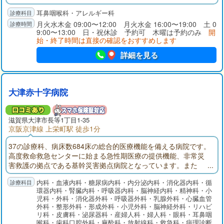
るために、電話予約をお願いいたしております。
耳鼻咽喉科・アレルギー科
月火水木金 09:00〜12:00 月火水金 16:00〜19:00 土 0
9:00〜13:00 日・祝休診 予約可 木曜は予約のみ
開
始・終了時間は直接の確認をおすすめします
詳細を見る
大津赤十字病院
滋賀県大津市長等1丁目1-35
京阪京津線 上栄町駅 徒歩1分
37の診療科、病床数684床の総合的医療機能を備える病院です。
高度救命救急センターに始まる急性期医療の提供機能、非常災
害救護の拠点である基幹災害拠点病院となっています。また
「地域医療支援病院」「がん診療連携拠点病院」の承認・指定
内科・血液内科・糖尿病内科・内分泌内科・消化器内科・循
を受けています。
環器内科・腎臓内科・呼吸器内科・脳神経内科・精神科・小
児科・外科・消化器外科・呼吸器外科・乳腺外科・心臓血管
外科・整形外科・形成外科・小児外科・脳神経外科・リハビ
リ科・皮膚科・泌尿器科・産婦人科・婦人科・眼科・耳鼻咽
喉科・歯科口腔外科・麻酔科・放射線科・救急科・病理診断