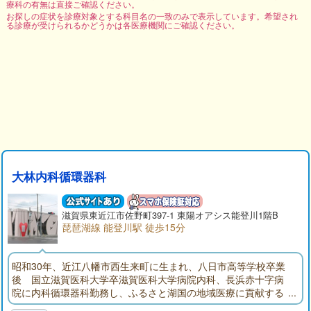
療科の有無は直接ご確認ください。
お探しの症状を診療対象とする科目名の一致のみで表示しています。希望され
る診療が受けられるかどうかは各医療機関にご確認ください。
大林内科循環器科
滋賀県東近江市佐野町397-1 東陽オアシス能登川1階B
琵琶湖線 能登川駅 徒歩15分
昭和30年、近江八幡市西生来町に生まれ、八日市高等学校卒業
後 国立滋賀医科大学卒滋賀医科大学病院内科、長浜赤十字病
院に内科循環器科勤務し、ふるさと湖国の地域医療に貢献する
ため新規に診療所を開設しました。25年の病院勤務経験を生か