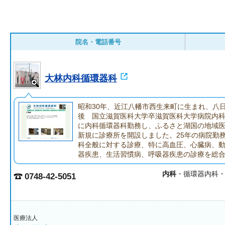
院名・電話番号
大林内科循環器科
昭和30年、近江八幡市西生来町に生まれ、八
後 国立滋賀医科大学卒滋賀医科大学病院内
に内科循環器科勤務し、ふるさと湖国の地域
新規に診療所を開設しました。25年の病院勤
科全般に対する診療、特に高血圧、心臓病、
器疾患、生活習慣病、呼吸器疾患の診療を総
内科
・循環器内科
0748-42-5051
医療法人