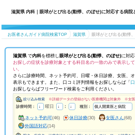
滋賀県 内科｜眼球がとび出る(動悸、のぼせ)に対応する病院
お医者さんガイド病院検索TOP
滋賀県
眼球がとび出る(動悸、
滋賀県
で
内科
を標榜し
眼球がとび出る(動悸、のぼせ)
に対応
お探しの症状を診療対象とする科目名の一致のみで表示して
い。
さらに診療時間、ネット予約可、日曜・休日診療、女医、オ
表示もできます。また、口コミ評判情報をお探しならば「
口
お探しならばフリーワード検索をご利用ください。
絞り込み検索
※詳細データの登録がない医療機関は対象外 ※女
曜日
：
診療時間：
種別：
ネット予約可
(46)
休日診療
(30)
女医さん
(68)
外国語対応
(14)