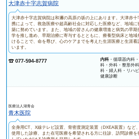
大津赤十字志賀病院
大津赤十字志賀病院は和邇の高原の坂の上にあります。大津赤十
携によって、救急医療や超高齢社会に対応した医療など、地域に
築に努めています。また、地域の皆さんの健康増進と病気の早期
学を推し進め、早期治療に寄与するとともに、療養型病床と地域
けることで、命を尊び、心のケアまでを考えた生涯医療と生涯看
います。
内科
・循環器内科
077-594-8777
科・外科・整形外
科・婦人科・リハ
健康診断
医療法人湖青会
青木医院
全身用CT、X線テレビ設置、骨密度測定装置（DXEA装置）など
使用した診療、また在宅医療を希望される方に往診、訪問診療を