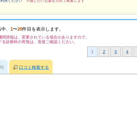
ご利用ください
※探したい言葉を入れて検索します
当中、
1
〜
20
件目を表示します。
機関情報は、変更されている場合がありますので、
する診療科の有無は、直接ご確認ください。
1
2
3
4
明
口コミ検索する