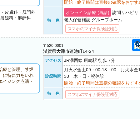
開始・終了時間は直接の確認をおすす
科・皮膚科・肛門外
オンライン診療 (再診)
訪問リハビリ 
放射線科・麻酔科
老人保健施設 グループホーム
特 色
スマホのマイナ保険証対応
〒520-0001
滋賀県
大津市
蓮池町14-24
JR湖西線 唐崎駅 徒歩 7分
アクセス
治療と管理、禁煙
月火水金土09：00-13：00 月火水金1
）に特に力をいれ
診療時間
30 木・日・祝休診
エイジング点滴・
開始・終了時間は直接の確認をおすす
特 色
スマホのマイナ保険証対応