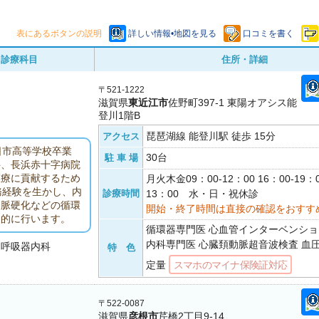
表にあるボタンの説明
詳しい情報•地図を見る
口コミを書く
診療科目
住所・詳細
〒521-1222
滋賀県
東近江市
佐野町397-1 東陽オアシス能
登川1階B
琵琶湖線 能登川駅 徒歩 15分
アクセス
日市高等学校卒業
30台
駐 車 場
科、長浜赤十字病院
医療に貢献するため
月火木金09：00-12：00 16：00-19：
務経験を生かし、内
診療時間
13：00 水・日・祝休診
動脈硬化などの循環
開始・終了時間は直接の確認をおすす
合的に行います。
循環器専門医 心血管インターベンショ
内科専門医 心臓頚動脈超音波検査 血
・呼吸器内科
特 色
定量
スマホのマイナ保険証対応
〒522-0087
滋賀県
彦根市
芹橋2丁目9-14