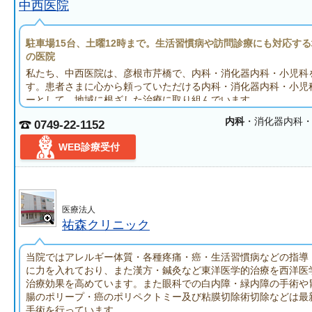
中西医院
駐車場15台、土曜12時まで。生活習慣病や訪問診療にも対応す
の医院
私たち、中西医院は、彦根市芹橋で、内科・消化器内科・小児科
す。患者さまに心から頼っていただける内科・消化器内科・小児
ーとして、地域に根ざした治療に取り組んでいます。
当院は消化器内科の診療に強みを持っています。院長は日本消化
内科
・消化器内科
0749-22-1152
化器病専門医の資格を持ち、この分野では、現在までに30年にお
しています。これらに裏付けられた当院の診療は、逆流性食道炎
WEB診療受付
胃炎、胃潰瘍、十二指腸潰瘍、胆石症、ウイルス性肝炎、急性す
応いたします。検査での胃カメラでは、「口から」と「鼻から」
用意しており、苦痛や不快感が少ないよう心がけています。また
療機関と連携しているため、必要な場合は、迅速に他の病院へ紹
です。
医療法人
内科では、風邪や感染症はもちろん、特に生活習慣病の診療に力
祐森クリニック
糖尿病、高血圧、高脂血症、高尿酸血症などの病気は、中高年の
者さまにも増えています。お身体に不調を感じる方は、まず当院
当院ではアレルギー体質・各種疼痛・癌・生活習慣病などの指導
けていただくことをおすすめします。なお小児科ではお子さまの
に力を入れており、また漢方・鍼灸など東洋医学的治療を西洋医
応しており、彦根市在住の方は無料で接種可能です。
治療効果を高めています。また眼科での白内障・緑内障の手術や
当院へは、近江鉄道本線・ひこね芹川駅から徒歩約16分、JR東
腸のポリープ・癌のポリペクトミー及び粘膜切除術切除などは最
徒歩約20分の場所にあります。駐車場は15台分のご用意があり
手術を行っています。