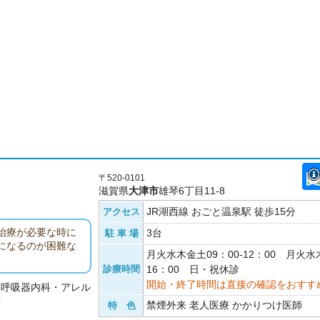
〒520-0101
滋賀県
大津市
雄琴6丁目11-8
JR湖西線 おごと温泉駅 徒歩15分
アクセス
治療が必要な時に
3台
駐 車 場
になるのが困難な
月火水木金土09：00-12：00 月火水木
診療時間
16：00 日・祝休診
開始・終了時間は直接の確認をおすす
・呼吸器内科・アレル
科
禁煙外来 老人医療 かかりつけ医師
特 色