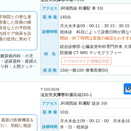
JR湖西線 和邇駅 車 3分
アクセス
字病院との密な連
140台
駐 車 場
密着した医療の構
月火水木金09：00-11：30 13：30-
発見などの予防医
診療時間
祝休診 科目によって診療日時が異な
包括ケア病床を設
開始・終了時間は直接の確認をおすす
護の提供に努めて
総合診療部 心臓血管外科専門外来 大
防接種 CT MRI マンモグラフィー
特 色
・糖尿病内科・小児
科・泌尿器科・産婦人
スマホのマイナ保険証対応
ビリ科・人間ドック・
150(一般100･療養医療50)
病 床 数
〒520-0528
滋賀県
大津市
和邇高城260-1
JR湖西線 和邇駅 徒歩 3分
アクセス
10台
駐 車 場
、最新の医療機器を
月火水金土09：00-12：00 月水金16
行い、気軽に相談
診療時間
木・日・祝休診