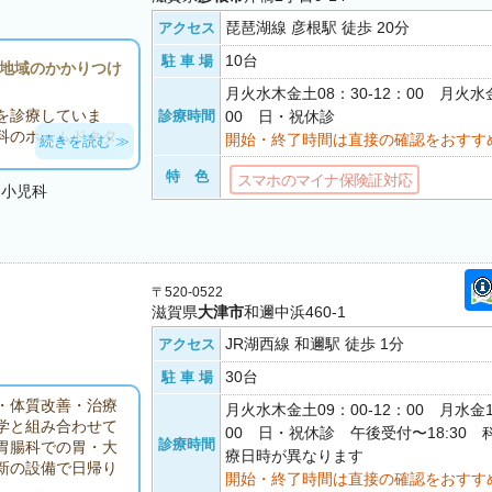
琵琶湖線 彦根駅 徒歩 20分
アクセス
10台
駐 車 場
る地域のかかりつけ
月火水木金土08：30-12：00 月火水金
を診療していま
診療時間
00 日・祝休診
科のホームドクタ
開始・終了時間は直接の確認をおすす
続きを読む ≫
特 色
器病学会認定 消
スマホのマイナ保険証対応
・小児科
よぶキャリアを有
、急性胃炎、慢性
い炎など、広く対
の二つのタイプを
、地域の多くの医
〒520-0522
介することが可能
滋賀県
大津市
和邇中浜460-1
JR湖西線 和邇駅 徒歩 1分
アクセス
をいれています。
みならず、若い患
30台
駐 車 場
にて血液検査を受
・体質改善・治療
定期予防接種に対
月火水木金土09：00-12：00 月水金1
学と組み合わせて
00 日・祝休診 午後受付〜18:30
診療時間
胃腸科での胃・大
海道線・彦根駅から
療日時が異なります
新の設備で日帰り
ます。
開始・終了時間は直接の確認をおすす