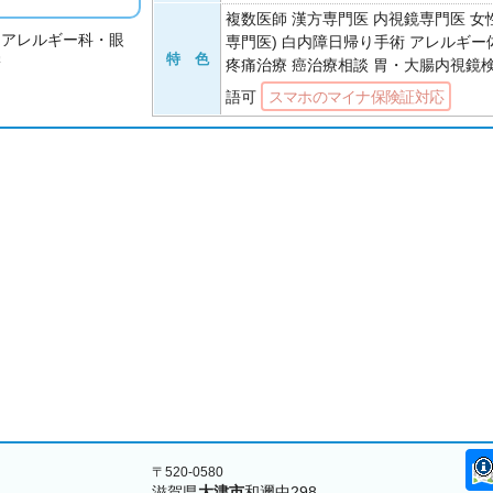
複数医師 漢方専門医 内視鏡専門医 女
・アレルギー科・眼
専門医) 白内障日帰り手術 アレルギー
学
特 色
疼痛治療 癌治療相談 胃・大腸内視鏡
語可
スマホのマイナ保険証対応
〒520-0580
滋賀県
大津市
和邇中298