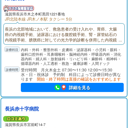
滋賀県長浜市木之本町黒田1221番地
JR北陸本線 JR木ノ本駅 タクシー 5分
長浜の北部地域において、救急患者の受け入れや、胃癌、大腸
癌の内視鏡手術、泌尿器における腹腔鏡手術、腎・尿管結石の
内視鏡手術、膀胱癌に対しての光力学的診断を併用した内視鏡
手術などの急性期医療を担っています。透析センターにおいて
内科・外科・整形外科・皮膚科・泌尿器科・小児科・眼科・
は、北部地域唯一の透析施設として透析患者さんを受け入れて
歯科口腔外科・耳鼻咽喉科・脳神経内科・呼吸器内科・消化
います。県のモデル事業として併設した介護老人保健施設や、
器内科・婦人科・放射線科・リハビリ科・麻酔科・精神科・
地域包括支援センターの院内開設などを通じて医療と介護の円
循環器内科・人工透析・救急・健康診断・人間ドック
滑な橋渡しを行っています。
受付時間 月火木金土 07:30〜11:30 12:00〜15:30
水・日・祝休診 予約制 科目によって診療日時が異な
ります
開始・終了時間は直接の確認をおすすめします
詳細を見る
長浜赤十字病院
滋賀県長浜市宮前町14-7