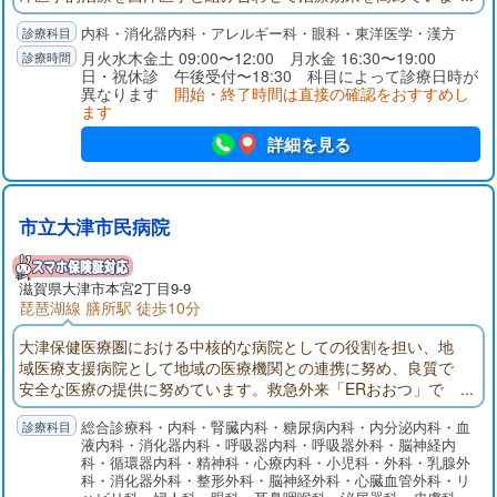
す。また眼科での白内障・緑内障の手術や胃腸科での胃・大腸
内科・消化器内科・アレルギー科・眼科・東洋医学・漢方
のポリープ・癌のポリペクトミー及び粘膜切除術切除などは最
新の設備で日帰り手術を行っています。
月火水木金土 09:00〜12:00 月水金 16:30〜19:00
日・祝休診 午後受付〜18:30 科目によって診療日時が
異なります
開始・終了時間は直接の確認をおすすめし
ます
詳細を見る
市立大津市民病院
滋賀県大津市本宮2丁目9-9
琵琶湖線 膳所駅 徒歩10分
大津保健医療圏における中核的な病院としての役割を担い、地
域医療支援病院として地域の医療機関との連携に努め、良質で
安全な医療の提供に努めています。救急外来「ERおおつ」で
は、24時間365日「とまらない救急」を掲げ、救急専門医を中心
総合診療科・内科・腎臓内科・糖尿病内科・内分泌内科・血
に他科医師やICUと速やかに連携しています。健診センターでは
液内科・消化器内科・呼吸器内科・呼吸器外科・脳神経内
各種検診や予防接種を行うとともに、早期発見から内視鏡およ
科・循環器内科・精神科・心療内科・小児科・外科・乳腺外
び外科的手術治療、化学療法、放射線治療そして緩和ケアにい
科・消化器外科・整形外科・脳神経外科・心臓血管外科・リ
たるまで、シームレスで集学的ながん診療を提供しています。