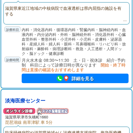
滋賀県東近江地域の中核病院で血液透析は県内屈指の施設を有
する
内科・消化器内科・循環器内科・腎臓内科・脳神経内科・血
液内科・内分泌内科・外科・脳神経外科・消化器外科・心臓
血管外科・整形外科・小児外科・小児科・皮膚科・泌尿器
科・産婦人科・婦人科・眼科・耳鼻咽喉科・リハビリ科・放
射線科・麻酔科・病理診断科・救急・人工透析・人間ドッ
ク・脳ドック・健康診断
月火水木金 08:30〜11:30 土・日・祝休診 紹介･予約
制 科目によって診療日時が異なります
開始・終了時
間は直接の確認をおすすめします
詳細を見る
淡海医療センター
滋賀県草津市矢橋町1660
琵琶湖線 南草津駅 車 5分
臨床研修病院や滋賀県地域がん診療連携支援病院、救急医療機