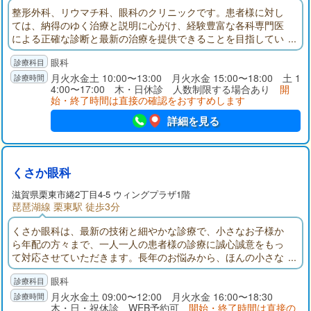
整形外科、リウマチ科、眼科のクリニックです。患者様に対し
ては、納得のゆく治療と説明に心がけ、経験豊富な各科専門医
による正確な診断と最新の治療を提供できることを目指してい
ます。院内はすべてバリアフリーで、2階の眼科診察室やリハビ
眼科
リ室へも車椅子のままお入りいただけます。
月火水金土 10:00〜13:00 月火水金 15:00〜18:00 土 1
4:00〜17:00 木・日休診 人数制限する場合あり
開
始・終了時間は直接の確認をおすすめします
詳細を見る
くさか眼科
滋賀県栗東市綣2丁目4-5 ウィングプラザ1階
琵琶湖線 栗東駅 徒歩3分
くさか眼科は、最新の技術と細やかな診療で、小さなお子様か
ら年配の方々まで、一人一人の患者様の診療に誠心誠意をもっ
て対応させていただきます。長年のお悩みから、ほんの小さな
目の違和感でも安心してご相談いただけるアットホームな眼科
眼科
です。メガネの処方のほか、緑内障・白内障・ドライアイ・結
膜炎治療など、どんなことでもお気軽にご来院ください。
月火水金土 09:00〜12:00 月火水金 16:00〜18:30
木・日・祝休診 WEB予約可
開始・終了時間は直接の