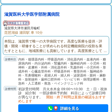
滋賀医科大学医学部附属病院
滋賀県大津市瀬田月輪町
琵琶湖線 瀬田駅 車 10分
本院は、滋賀県で唯一の大学病院です。高度な医療を提供・評
価・開発・研修することが求められる特定機能病院の役割を果
たすとともに、地域医療にも貢献しています。高度医療として
「がん医療」「新生児・産科医療」「アレルギー医療」「難病
内科・循環器内科・呼吸器内科・消化器内科・血液内科・糖
医療」「救急・災害医療」などの充実に取り組んでいます。
尿病内科・内分泌内科・腎臓内科・脳神経内科・小児科・精
神科・皮膚科・外科・消化器外科・乳腺外科・小児外科・形
成外科・心臓血管外科・呼吸器外科・整形外科・脳神経外
科・耳鼻咽喉科・産婦人科・婦人科・泌尿器科・眼科・麻酔
科・放射線科・歯科口腔外科・リハビリ科・病理診断科・救
急科・人工透析・救急・ペインクリニック科
初診受付時間 月火水木金 09:00〜10:30 土・日・祝休
診 紹介制 一部診療科予約制 科目によって診療日時
が異なります。
開始・終了時間は直接の確認をおすす
めします
詳細を見る