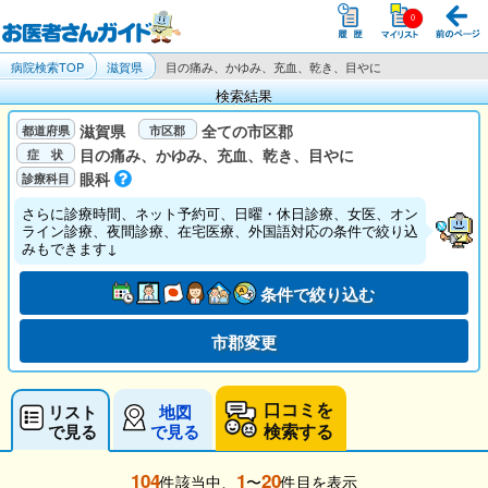
病院検索TOP
滋賀県
目の痛み、かゆみ、充血、乾き、目やに
検索結果
滋賀県
全ての市区郡
目の痛み、かゆみ、充血、乾き、目やに
眼科
さらに診療時間、ネット予約可、日曜・休日診療、女医、オン
ライン診療、夜間診療、在宅医療、外国語対応の条件で絞り込
みもできます↓
条件で絞り込む
市郡変更
口コミを
リスト
地図
検索する
で見る
で見る
104
1
20
件該当中、
〜
件目を表示