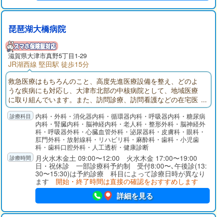
琵琶湖大橋病院
滋賀県大津市真野5丁目1-29
JR湖西線 堅田駅 徒歩15分
救急医療はもちろんのこと、高度先進医療設備を整え、どのよ
うな疾病にも対応し、大津市北部の中核病院として、地域医療
に取り組んでいます。また、訪問診療、訪問看護などの在宅医
療のみならず、老人療養等、介護老人保健施設、グループホー
内科・外科・消化器内科・循環器内科・呼吸器内科・糖尿病
ム・デイサービス、住宅型有料老人ホームを有し、今後の超高
内科・腎臓内科・脳神経内科・老人科・整形外科・脳神経外
齢化社会を見据え医療と介護をシームレスに提供する体制を確
科・呼吸器外科・心臓血管外科・泌尿器科・皮膚科・眼科・
立しました。また、当院の主要各科は研修指定機関に指定され
肛門外科・放射線科・リハビリ科・麻酔科・歯科・小児歯
ており、若き医師の研修病院にもなっております。
科・歯科口腔外科・人工透析・健康診断
月火水木金土 09:00〜12:00 火水木金 17:00〜19:00
日・祝休診 一部診療科予約制 受付8:00〜､午後診(13:
30〜15:30)は予約診療 科目によって診療日時が異なり
ます
開始・終了時間は直接の確認をおすすめします
詳細を見る