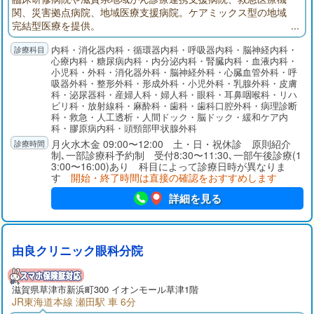
関、災害拠点病院、地域医療支援病院。ケアミックス型の地域
完結型医療を提供。
内科・消化器内科・循環器内科・呼吸器内科・脳神経内科・
心療内科・糖尿病内科・内分泌内科・腎臓内科・血液内科・
小児科・外科・消化器外科・脳神経外科・心臓血管外科・呼
吸器外科・整形外科・形成外科・小児外科・乳腺外科・皮膚
科・泌尿器科・産婦人科・婦人科・眼科・耳鼻咽喉科・リハ
ビリ科・放射線科・麻酔科・歯科・歯科口腔外科・病理診断
科・救急・人工透析・人間ドック・脳ドック・緩和ケア内
科・膠原病内科・頭頸部甲状腺外科
月火水木金 09:00〜12:00 土・日・祝休診 原則紹介
制､一部診療科予約制 受付8:30〜11:30､一部午後診療(1
3:00〜16:00)あり 科目によって診療日時が異なりま
す
開始・終了時間は直接の確認をおすすめします
詳細を見る
由良クリニック眼科分院
滋賀県草津市新浜町300 イオンモール草津1階
JR東海道本線 瀬田駅 車 6分