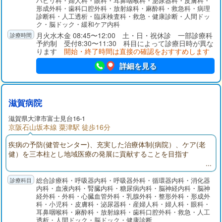
ハビリ科・婦人科・眼科・耳鼻咽喉科・泌尿器科・皮膚科・
形成外科・歯科口腔外科・放射線科・麻酔科・救急科・病理
診断科・人工透析・臨床検査科・救急・健康診断・人間ドッ
ク・脳ドック・緩和ケア内科
月火水木金 08:45〜12:00 土・日・祝休診 一部診療科
予約制 受付8:30〜11:30 科目によって診療日時が異な
ります
開始・終了時間は直接の確認をおすすめします
詳細を見る
滋賀病院
滋賀県大津市富士見台16-1
京阪石山坂本線 粟津駅 徒歩16分
疾病の予防(健管センター)、充実した治療体制(病院）、ケア(老
健）を三本柱とし地域医療の発展に貢献することを目指す
総合診療科・呼吸器内科・呼吸器外科・循環器内科・消化器
内科・血液内科・腎臓内科・糖尿病内科・脳神経内科・脳神
経外科・外科・心臓血管外科・乳腺外科・整形外科・形成外
科・小児科・皮膚科・泌尿器科・産婦人科・婦人科・眼科・
耳鼻咽喉科・麻酔科・放射線科・歯科口腔外科・救急・人工
透析・人間ドック・脳ドック・健康診断