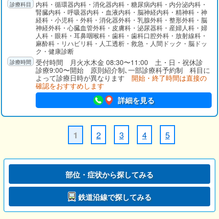
内科・循環器内科・消化器内科・糖尿病内科・内分泌内科・
がんの集学的治療に取り組んでおり、救急医療では救急センタ
腎臓内科・呼吸器内科・血液内科・脳神経内科・精神科・神
ーにて内科系医師、外科系医師、救急専門医が24時間救急患者
経科・小児科・外科・消化器外科・乳腺外科・整形外科・脳
を受け入れております。予防医療としては、健診センターにて
神経外科・心臓血管外科・皮膚科・泌尿器科・産婦人科・婦
市町村や職場の集団検診のみならず予防接種なども行なってお
人科・眼科・耳鼻咽喉科・歯科・歯科口腔外科・放射線科・
ります。
麻酔科・リハビリ科・人工透析・救急・人間ドック・脳ドッ
ク・健康診断
受付時間 月火水木金 08:30〜11:00 土・日・祝休診
診療9:00〜開始 原則紹介制､一部診療科予約制 科目に
よって診療日時が異なります
開始・終了時間は直接の
確認をおすすめします
詳細を見る
2
3
4
5
1
部位・症状から探してみる
鉄道沿線で探してみる