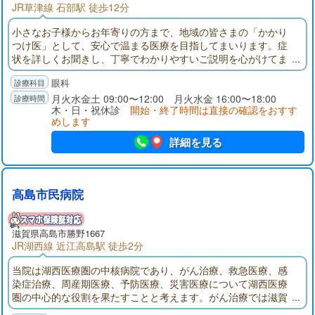
JR草津線 石部駅 徒歩12分
小さなお子様からお年寄りの方まで、地域の皆さまの「かかり
つけ医」として、安心で温まる医療を目指してまいります。症
状を詳しくお聞きし、丁寧でわかりやすいご説明を心がけてま
いります。目について少しでも気になる事がありましたら、お
眼科
気軽にご来院、ご相談ください。
月火水金土 09:00〜12:00 月火水金 16:00〜18:00
木・日・祝休診
開始・終了時間は直接の確認をおすす
めします
詳細を見る
高島市民病院
滋賀県高島市勝野1667
JR湖西線 近江高島駅 徒歩2分
当院は湖西医療圏の中核病院であり、がん治療、救急医療、感
染症治療、周産期医療、予防医療、災害医療について湖西医療
圏の中心的な役割を果たすことと考えます。がん治療では滋賀
県地域がん診療病院として手術、化学療法、緩和ケアといった