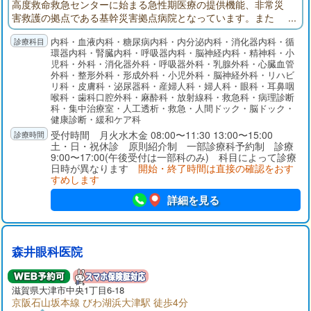
高度救命救急センターに始まる急性期医療の提供機能、非常災
害救護の拠点である基幹災害拠点病院となっています。また
「地域医療支援病院」「がん診療連携拠点病院」の承認・指定
内科・血液内科・糖尿病内科・内分泌内科・消化器内科・循
を受けています。
環器内科・腎臓内科・呼吸器内科・脳神経内科・精神科・小
児科・外科・消化器外科・呼吸器外科・乳腺外科・心臓血管
外科・整形外科・形成外科・小児外科・脳神経外科・リハビ
リ科・皮膚科・泌尿器科・産婦人科・婦人科・眼科・耳鼻咽
喉科・歯科口腔外科・麻酔科・放射線科・救急科・病理診断
科・集中治療室・人工透析・救急・人間ドック・脳ドック・
健康診断・緩和ケア科
受付時間 月火水木金 08:00〜11:30 13:00〜15:00
土・日・祝休診 原則紹介制 一部診療科予約制 診療
9:00〜17:00(午後受付は一部科のみ) 科目によって診療
日時が異なります
開始・終了時間は直接の確認をおす
すめします
詳細を見る
森井眼科医院
滋賀県大津市中央1丁目6-18
京阪石山坂本線 びわ湖浜大津駅 徒歩4分