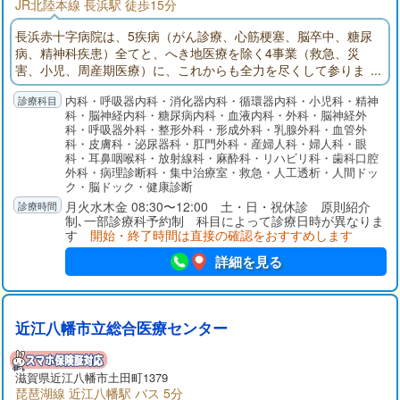
JR北陸本線 長浜駅 徒歩15分
長浜赤十字病院は、5疾病（がん診療、心筋梗塞、脳卒中、糖尿
病、精神科疾患）全てと、へき地医療を除く4事業（救急、災
害、小児、周産期医療）に、これからも全力を尽くして参りま
す。
内科・呼吸器内科・消化器内科・循環器内科・小児科・精神
科・脳神経内科・糖尿病内科・血液内科・外科・脳神経外
科・呼吸器外科・整形外科・形成外科・乳腺外科・血管外
科・皮膚科・泌尿器科・肛門外科・産婦人科・婦人科・眼
科・耳鼻咽喉科・放射線科・麻酔科・リハビリ科・歯科口腔
外科・病理診断科・集中治療室・救急・人工透析・人間ドッ
ク・脳ドック・健康診断
月火水木金 08:30〜12:00 土・日・祝休診 原則紹介
制､一部診療科予約制 科目によって診療日時が異なりま
す
開始・終了時間は直接の確認をおすすめします
詳細を見る
近江八幡市立総合医療センター
滋賀県近江八幡市土田町1379
琵琶湖線 近江八幡駅 バス 5分