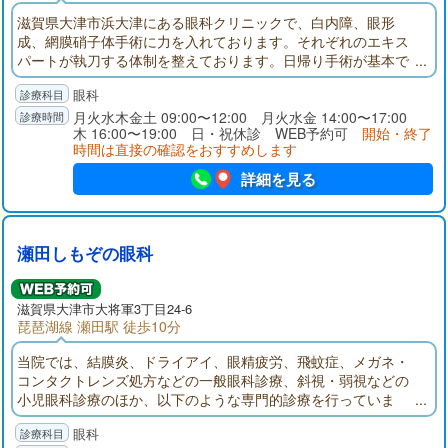
滋賀県大津市浜大津にある眼科クリニックで、白内障、眼形
成、網膜硝子体手術に力を入れております。それぞれのエキス
パートが執刀する体制を整えております。日帰り手術が基本で
すが、入院設備もあります。遠方の方もご安心ください。
眼科
月火水木金土 09:00〜12:00 月火水金 14:00〜17:00
木 16:00〜19:00 日・祝休診 WEB予約可
開始・終了
時間は直接の確認をおすすめします
詳細を見る
瀬田しもぞの眼科
滋賀県大津市大将軍3丁目24-6
琵琶湖線 瀬田駅 徒歩10分
当院では、結膜炎、ドライアイ、眼精疲労、飛蚊症、メガネ・
コンタクトレンズ処方などの一般眼科診療、斜視・弱視などの
小児眼科診療のほか、以下のような専門的診療を行っていま
す。ちょっとした目の相談から手術が必要な病気まで、幅広い
眼科
ニーズに応えられる温かいクリニックを目指しております。地