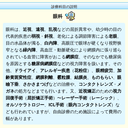
診療科目の説明
眼科
眼科
は、
近視
、
遠視
、
乱視
などの屈折異常や、幼少時の目の
代表的疾患の
弱視
・
斜視
、老化による調節障害による
老眼
、
目の水晶体が濁る、
白内障
、高眼圧で眼球が硬くなり視野狭
窄となる
緑内障
、高血圧・動脈硬化により網膜内に張り巡ら
されている血管に障害がおこる
網膜症
、そのなかでも糖尿病
を原因とする
糖尿病網膜症
などの視力障害を扱います。その
他、
ドライアイ
、
アレルギー疾患
（
花粉症
）、
眼精疲労
、
加
齢黄斑変性症
、
網膜剥離
、
霰粒腫
、
結膜炎
、
ものもらい
、
眼
瞼下垂
、
さかさまつげ
などの治療や、
コンタクトレンズ
・
メ
ガネ
の処方などまでも行います。又、
近視矯正
のための
視力
回復手術
（
屈折矯正手術
）〜
レーザー手術
（
レーシック
）、
オルソケラトロジー
、
ICL手術
（
眼内コンタクトレンズ
）な
ども行われていますが、自由診療のため施設によって費用の
幅があります。