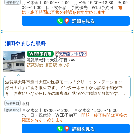
域の皆様の目を守る基地の役目を果たせたら幸いです。
月水木金土 09:00〜12:00 月水金 15:30〜18:30 火 09:
00〜11:30 日・祝休診 予約優先 WEB予約可
開
始・終了時間は直接の確認をおすすめします
詳細を見る
瀬田やました眼科
滋賀県大津市大江7丁目6-45
琵琶湖線 瀬田駅 車 7分
滋賀県大津市瀬田大江の医療モール「クリニックステーション
瀬田大江」にある眼科です。インターネットから診察予約がで
き、お家にいながら現在の診察進行状況のご確認が可能です。
最新設備をとり揃え、国家資格を有する視能訓練士も在籍して
眼科
おりますので小さなお子様も安心してご受診ください。
月火木金土 09:00〜12:00 月火木金 15:00〜18:00
水・日・祝休診 WEB予約可
開始・終了時間は直接の
確認をおすすめします
詳細を見る