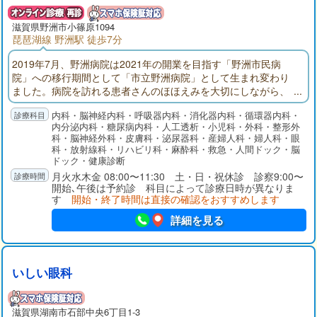
滋賀県野洲市小篠原1094
琵琶湖線 野洲駅 徒歩7分
2019年7月、野洲病院は2021年の開業を目指す「野洲市民病
院」への移行期間として「市立野洲病院」として生まれ変わり
ました。病院を訪れる患者さんのほほえみを大切にしながら、
野洲を中心とした地域の皆さんに求められ、お一人お一人の心
内科・脳神経内科・呼吸器内科・消化器内科・循環器内科・
の琴線に触れることができるような優しい医療を目指していま
内分泌内科・糖尿病内科・人工透析・小児科・外科・整形外
す。
科・脳神経外科・皮膚科・泌尿器科・産婦人科・婦人科・眼
科・放射線科・リハビリ科・麻酔科・救急・人間ドック・脳
ドック・健康診断
月火水木金 08:00〜11:30 土・日・祝休診 診察9:00〜
開始､午後は予約診 科目によって診療日時が異なりま
す
開始・終了時間は直接の確認をおすすめします
詳細を見る
いしい眼科
滋賀県湖南市石部中央6丁目1-3