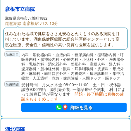
彦根市立病院
滋賀県彦根市八坂町1882
琵琶湖線 南彦根駅 バス 10分
住みなれた地域で健康をささえ安心とぬくもりのある病院を目
指しています。湖東保健医療圏の総合的医療センターとして高
度な医療、安全性・信頼性の高い良質な医療を提供します。
内科・消化器内科・血液内科・糖尿病内科・循環器内科・呼
吸器内科・脳神経内科・心療内科・小児科・外科・呼吸器外
科・乳腺外科・消化器外科・整形外科・産婦人科・婦人科・
泌尿器科・脳神経外科・眼科・耳鼻咽喉科・皮膚科・形成外
科・麻酔科・歯科口腔外科・内視鏡科・病理診断科・集中治
療室・人工透析・救急・健康診断・人間ドック・脳ドック
受付時間 月火水木金 08:00〜11:00 土・日・祝休診
診療9:00開始 原則紹介制､一部診療科予約制 科目によ
って診療日時が異なります
開始・終了時間は直接の確
認をおすすめします
詳細を見る
湖北病院