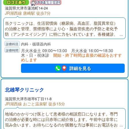
滋賀県大津市蓮池町14-24
JR湖西線 唐崎駅 徒歩7分
当クリニックは、生活習慣病（糖尿病、高血圧、脂質異常症）
の治療と管理、禁煙指導により心・脳血管疾患の予防と老化予
防（アンチエイジング）に特に力をいれています。各種健診、
予防接種、心臓・動脈硬化ドック、アンチエイジング点滴・美
内科・循環器内科
容点滴・疲労回復点滴（保険外診療）も行っております。
月火水金土 09:00〜13:00 月火水金 16:00〜18:30
木・日・祝休診
開始・終了時間は直接の確認をおすす
めします
詳細を見る
北雄琴クリニック
滋賀県大津市雄琴6丁目11-8
JR湖西線 おごと温泉駅 徒歩15分
地域のかかりつけ医として患者様の相談窓口になります。専門
の治療が必要な時には日赤等に紹介致します。午前中は非常に
混み合います。お待ちになるのが困難な方は事前にお電話をお