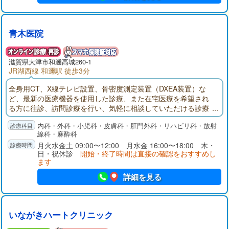
青木医院
滋賀県大津市和邇高城260-1
JR湖西線 和邇駅 徒歩3分
全身用CT、X線テレビ設置、骨密度測定装置（DXEA装置）な
ど、最新の医療機器を使用した診療、また在宅医療を希望され
る方に往診、訪問診療を行い、気軽に相談していただける診療
所を目指します。
内科・外科・小児科・皮膚科・肛門外科・リハビリ科・放射
線科・麻酔科
月火水金土 09:00〜12:00 月水金 16:00〜18:00 木・
日・祝休診
開始・終了時間は直接の確認をおすすめし
ます
詳細を見る
いながきハートクリニック