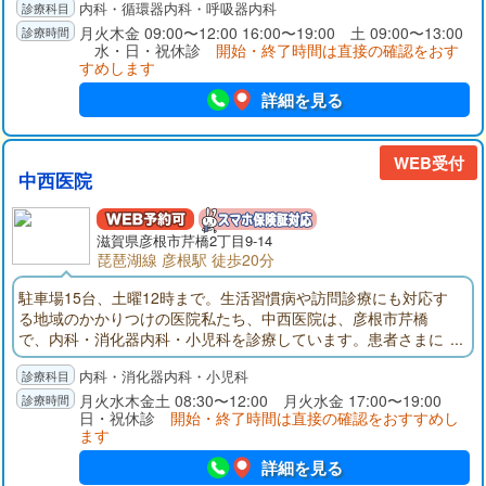
内科・循環器内科・呼吸器内科
し、内科全般に対する診療、特に高血圧、心臓病、動脈硬化な
どの循環器疾患、生活習慣病、呼吸器疾患の診療を総合的に行
月火木金 09:00〜12:00 16:00〜19:00 土 09:00〜13:00
水・日・祝休診
開始・終了時間は直接の確認をおす
います。
すめします
詳細を見る
WEB受付
中西医院
滋賀県彦根市芹橋2丁目9-14
琵琶湖線 彦根駅 徒歩20分
駐車場15台、土曜12時まで。生活習慣病や訪問診療にも対応す
る地域のかかりつけの医院私たち、中西医院は、彦根市芹橋
で、内科・消化器内科・小児科を診療しています。患者さまに
心から頼っていただける内科・消化器内科・小児科のホームド
内科・消化器内科・小児科
クターとして、地域に根ざした治療に取り組んでいます。当院
は消化器内科の診療に強みを持っています。院長は日本消化器
月火水木金土 08:30〜12:00 月火水金 17:00〜19:00
日・祝休診
開始・終了時間は直接の確認をおすすめし
病学会認定 消化器病専門医の資格を持ち、この分野では、現
ます
在までに30年におよぶキャリアを有しています。これらに裏付
けられた当院の診療は、逆流性食道炎、急性胃炎、慢性胃炎、
詳細を見る
胃潰瘍、十二指腸潰瘍、胆石症、ウイルス性肝炎、急性すい炎