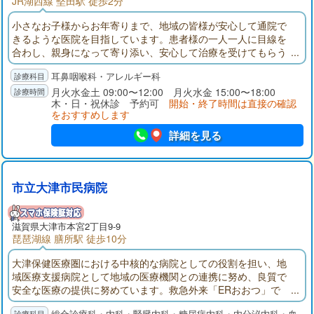
JR湖西線 堅田駅 徒歩2分
小さなお子様からお年寄りまで、地域の皆様が安心して通院で
きるような医院を目指しています。患者様の一人一人に目線を
合わし、親身になって寄り添い、安心して治療を受けてもらう
ことをポリシーにしています。一般的な耳鼻咽喉科疾患（風
耳鼻咽喉科・アレルギー科
邪、みみ、はな、のど、めまい）の他に、睡眠時無呼吸症候群
の治療、甲状腺腫瘍の定期フォロー、補聴器の相談なども行っ
月火水金土 09:00〜12:00 月火水金 15:00〜18:00
木・日・祝休診 予約可
開始・終了時間は直接の確認
ております。どうぞお気軽にご相談ください。
をおすすめします
詳細を見る
市立大津市民病院
滋賀県大津市本宮2丁目9-9
琵琶湖線 膳所駅 徒歩10分
大津保健医療圏における中核的な病院としての役割を担い、地
域医療支援病院として地域の医療機関との連携に努め、良質で
安全な医療の提供に努めています。救急外来「ERおおつ」で
は、24時間365日「とまらない救急」を掲げ、救急専門医を中心
総合診療科・内科・腎臓内科・糖尿病内科・内分泌内科・血