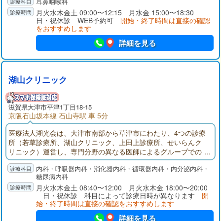
耳鼻咽喉科
っています。めまいについては内耳が原因で起こる、めまいだ
けでなく首の筋肉痛、神経痛が増悪因子となっているめまい
月火水木金土 09:00〜12:15 月水金 15:00〜18:30
日・祝休診 WEB予約可
開始・終了時間は直接の確認
感、ふらつきについても対応しています。
をおすすめします
詳細を見る
湖山クリニック
滋賀県大津市平津1丁目18-15
京阪石山坂本線 石山寺駅 車 5分
医療法人湖光会は、大津市南部から草津市にわたり、4つの診療
所（若草診療所、湖山クリニック、上田上診療所、せいらんク
リニック）運営し、専門分野の異なる医師によるグループでの
診療を行っております。当院では、消化器内科、呼吸器内科、
内科・呼吸器内科・消化器内科・循環器内科・内分泌内科・
循環器内科、糖尿病、代謝・内分泌内科それぞれの専門医によ
糖尿病内科
る診療体制を整え、質の高い医療の提供を目指しています。
月火水木金土 08:40〜12:00 月火水木金 18:00〜20:00
日・祝休診 科目によって診療日時が異なります
開
始・終了時間は直接の確認をおすすめします
詳細を見る