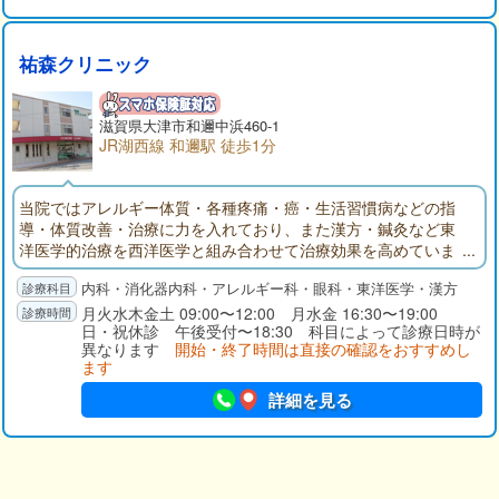
など、広く対応いたします。検査での胃カメラでは、「口か
ら」と「鼻から」の二つのタイプを用意しており、苦痛や不快
感が少ないよう心がけています。また、地域の多くの医療機関
祐森クリニック
と連携しているため、必要な場合は、迅速に他の病院へ紹介す
ることが可能です。内科では、風邪や感染症はもちろん、特に
生活習慣病の診療に力をいれています。糖尿病、高血圧、高脂
滋賀県大津市和邇中浜460-1
血症、高尿酸血症などの病気は、中高年のみならず、若い患者
JR湖西線 和邇駅 徒歩1分
さまにも増えています。お身体に不調を感じる方は、まず当院
にて血液検査を受けていただくことをおすすめします。なお小
当院ではアレルギー体質・各種疼痛・癌・生活習慣病などの指
児科ではお子さまの定期予防接種に対応しており、彦根市在住
導・体質改善・治療に力を入れており、また漢方・鍼灸など東
の方は無料で接種可能です。当院へは、近江鉄道本線・ひこね
洋医学的治療を西洋医学と組み合わせて治療効果を高めていま
芹川駅から徒歩約16分、JR東海道線・彦根駅から徒歩約20分の
す。また眼科での白内障・緑内障の手術や胃腸科での胃・大腸
場所にあります。駐車場は15台分のご用意があります。
内科・消化器内科・アレルギー科・眼科・東洋医学・漢方
のポリープ・癌のポリペクトミー及び粘膜切除術切除などは最
新の設備で日帰り手術を行っています。
月火水木金土 09:00〜12:00 月水金 16:30〜19:00
日・祝休診 午後受付〜18:30 科目によって診療日時が
異なります
開始・終了時間は直接の確認をおすすめし
ます
詳細を見る