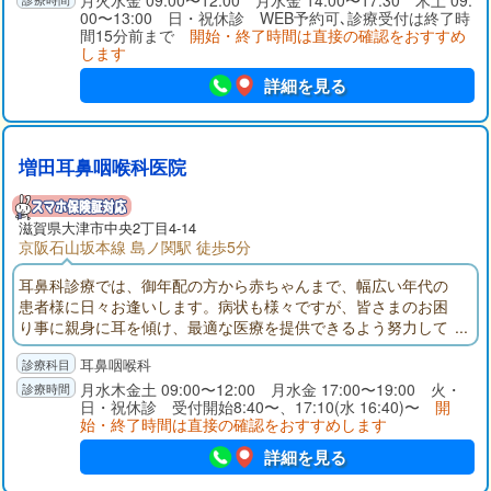
月火水金 09:00〜12:00 月水金 14:00〜17:30 木土 09:
お腹の検査がすぐに出来ます)
00〜13:00 日・祝休診 WEB予約可､診療受付は終了時
間15分前まで
開始・終了時間は直接の確認をおすすめ
します
詳細を見る
増田耳鼻咽喉科医院
滋賀県大津市中央2丁目4-14
京阪石山坂本線 島ノ関駅 徒歩5分
耳鼻科診療では、御年配の方から赤ちゃんまで、幅広い年代の
患者様に日々お逢いします。病状も様々ですが、皆さまのお困
り事に親身に耳を傾け、最適な医療を提供できるよう努力して
おります。私生活では子を持つ親として、お父さまお母さま方
耳鼻咽喉科
の心配に寄り添いながら、安心して過ごしていただけるよう、
診療に当たりたいと考えています。どんなささいな事でも構い
月水木金土 09:00〜12:00 月水金 17:00〜19:00 火・
日・祝休診 受付開始8:40〜、17:10(水 16:40)〜
開
ませんので、お気軽にご相談ください。
始・終了時間は直接の確認をおすすめします
詳細を見る