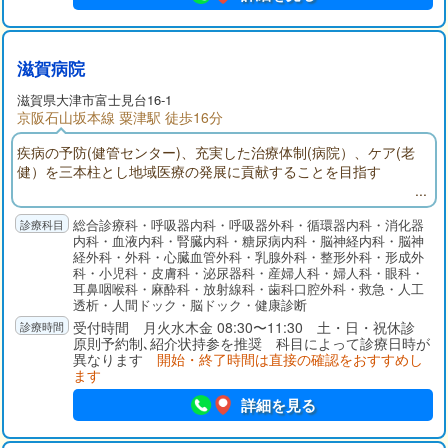
滋賀病院
滋賀県大津市富士見台16-1
京阪石山坂本線 粟津駅 徒歩16分
疾病の予防(健管センター)、充実した治療体制(病院）、ケア(老
健）を三本柱とし地域医療の発展に貢献することを目指す
総合診療科・呼吸器内科・呼吸器外科・循環器内科・消化器
内科・血液内科・腎臓内科・糖尿病内科・脳神経内科・脳神
経外科・外科・心臓血管外科・乳腺外科・整形外科・形成外
科・小児科・皮膚科・泌尿器科・産婦人科・婦人科・眼科・
耳鼻咽喉科・麻酔科・放射線科・歯科口腔外科・救急・人工
透析・人間ドック・脳ドック・健康診断
受付時間 月火水木金 08:30〜11:30 土・日・祝休診
原則予約制､紹介状持参を推奨 科目によって診療日時が
異なります
開始・終了時間は直接の確認をおすすめし
ます
詳細を見る