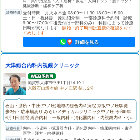
科・集中治療室・人工透析・救急・人間ドック・脳ドック・
健康診断・緩和ケア科
受付時間 月火水木金 08:00〜11:30 13:00〜15:00
土・日・祝休診 原則紹介制 一部診療科予約制 診療
9:00〜17:00(午後受付は一部科のみ) 科目によって診療
日時が異なります
開始・終了時間は直接の確認をおす
すめします
詳細を見る
大津総合内科内視鏡クリニック
滋賀県大津市中庄1丁目14-10-1
京阪石山坂本線 中ノ庄駅 徒歩2分
石山・膳所・中庄(中ノ庄)地域の総合内科病院 京阪中ノ庄駅徒
歩2分・駐車場あり みらいメディカルクリニック中ノ庄 令和5年
6月1日 開院 総合内科・一般内科・消化器内科・内視鏡内科・小
児科 (内科に関するご病気は当院へ受診ください) 内視鏡(胃カメ
内科・小児科・循環器内科・消化器内科・糖尿病内科・東洋
ラ・大腸カメラ) クリニックにおいて大腸カメラを実施している
医学・漢方・内視鏡科
病院はとても少ない状況です。 超音波検査(エコー検査：くぶや