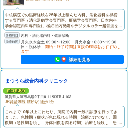
中核病院での臨床経験を25年以上積んだ内科、消化器科を標榜
する専門医（消化器病学会専門医、肝臓学会専門医、日本内科
学会認定内科専門医)。極細径内視鏡やデジタルカラー超音波を
使用しての胃、腸、肝臓など腹部疾患の専門的な診断治療を得
内科・消化器内科・健康診断
意とする。一方、高血圧、糖尿病、喘息、アレルギー疾患など
多彩な病気に対応できる診断治療技能を保証する内科学会認定
月火水木金土 09:00〜12:00 月火水金 16:30〜19:30
日・祝休診
開始・終了時間は直接の確認をおすすめし
内科専門医も併せ持ち地域のホームドクターとしても貢献して
ます
いる。
詳細を見る
まつうら総合内科クリニック
滋賀県大津市馬場2丁目9-1 IBOTSU 102
JR琵琶湖線 膳所駅 徒歩1分
これまで10年以上にわたり、病院で内科一般の診療を行ってき
ました。急性期（症状が急に現れる時期）治療だけでなく、回
復期（急性期を脱し、身体回復を図る時期）治療も経験し、患
者様の抱える疾患の治療のみならず、ADL（日常生活動作）やQ