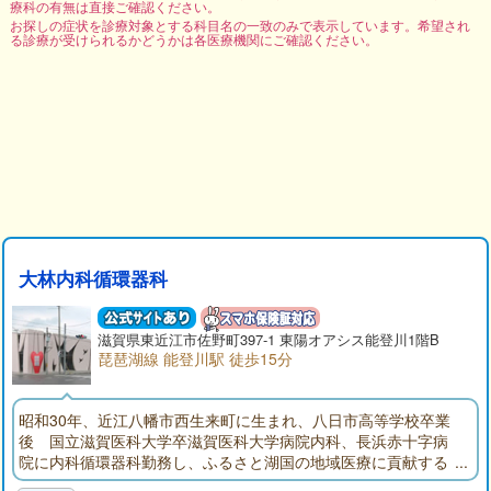
療科の有無は直接ご確認ください。
お探しの症状を診療対象とする科目名の一致のみで表示しています。希望され
る診療が受けられるかどうかは各医療機関にご確認ください。
大林内科循環器科
滋賀県東近江市佐野町397-1 東陽オアシス能登川1階B
琵琶湖線 能登川駅 徒歩15分
昭和30年、近江八幡市西生来町に生まれ、八日市高等学校卒業
後 国立滋賀医科大学卒滋賀医科大学病院内科、長浜赤十字病
院に内科循環器科勤務し、ふるさと湖国の地域医療に貢献する
ため新規に診療所を開設しました。25年の病院勤務経験を生か