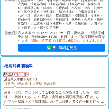
に他科医師やICUと速やかに連携しています。健診センターでは
液内科・消化器内科・呼吸器内科・呼吸器外科・脳神経内
各種検診や予防接種を行うとともに、早期発見から内視鏡およ
科・循環器内科・精神科・心療内科・小児科・外科・乳腺外
び外科的手術治療、化学療法、放射線治療そして緩和ケアにい
科・消化器外科・整形外科・脳神経外科・心臓血管外科・リ
たるまで、シームレスで集学的ながん診療を提供しています。
ハビリ科・婦人科・眼科・耳鼻咽喉科・泌尿器科・皮膚科・
形成外科・歯科口腔外科・放射線科・麻酔科・救急科・病理
診断科・人工透析・臨床検査科・救急・健康診断・人間ドッ
ク・脳ドック・緩和ケア内科
月火水木金 08:45〜12:00 土・日・祝休診 一部診療科
予約制 受付8:30〜11:30 科目によって診療日時が異な
ります
開始・終了時間は直接の確認をおすすめします
詳細を見る
福島耳鼻咽喉科
滋賀県大津市本丸町4-31
京阪石山坂本線 中ノ庄駅 徒歩4分
みみ・はな・のどに関してご心配なことがありましたら、お気
軽にご相談ください。中耳炎・真珠種や頭頸部腫瘍の手術、な
かでも甲状腺・耳下腺腫瘍については診断と多くの手術を行っ
てきました。当院でも超音波検査にてこれらの疾患の診断を行