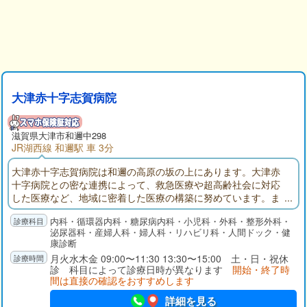
大津赤十字志賀病院
滋賀県大津市和邇中298
JR湖西線 和邇駅 車 3分
大津赤十字志賀病院は和邇の高原の坂の上にあります。大津赤
十字病院との密な連携によって、救急医療や超高齢社会に対応
した医療など、地域に密着した医療の構築に努めています。ま
た、地域の皆さんの健康増進と病気の早期発見などの予防医学
内科・循環器内科・糖尿病内科・小児科・外科・整形外科・
を推し進め、早期治療に寄与するとともに、療養型病床と地域
泌尿器科・産婦人科・婦人科・リハビリ科・人間ドック・健
包括ケア病床を設けることで、命を尊び、心のケアまでを考え
康診断
た生涯医療と生涯看護の提供に努めています。
月火水木金 09:00〜11:30 13:30〜15:00 土・日・祝休
診 科目によって診療日時が異なります
開始・終了時
間は直接の確認をおすすめします
詳細を見る