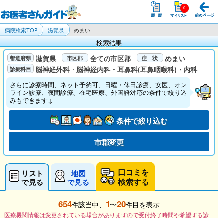
病院検索TOP
滋賀県
めまい
検索結果
滋賀県
全ての市区郡
めまい
脳神経外科・脳神経内科・耳鼻科(耳鼻咽喉科)・内科
さらに診療時間、ネット予約可、日曜・休日診療、女医、オン
ライン診療、夜間診療、在宅医療、外国語対応の条件で絞り込
みもできます↓
条件で絞り込む
市郡変更
口コミを
リスト
地図
検索する
で見る
で見る
654
1
20
件該当中、
〜
件目を表示
医療機関情報は変更されている場合がありますので受付終了時間や希望する診