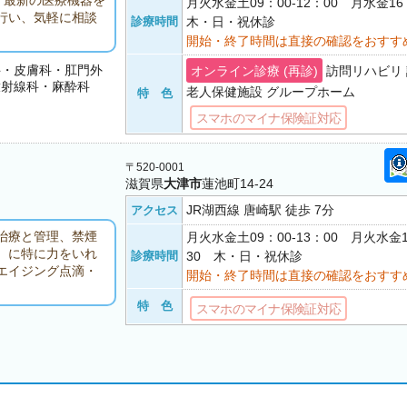
、最新の医療機器を
月火水金土09：00-12：00 月水金16
行い、気軽に相談
診療時間
木・日・祝休診
開始・終了時間は直接の確認をおすす
科・皮膚科・肛門外
オンライン診療 (再診)
訪問リハビリ 
放射線科・麻酔科
老人保健施設 グループホーム
特 色
スマホのマイナ保険証対応
〒520-0001
滋賀県
大津市
蓮池町14-24
JR湖西線 唐崎駅 徒歩 7分
アクセス
治療と管理、禁煙
月火水金土09：00-13：00 月火水金1
）に特に力をいれ
診療時間
30 木・日・祝休診
エイジング点滴・
開始・終了時間は直接の確認をおすす
特 色
スマホのマイナ保険証対応