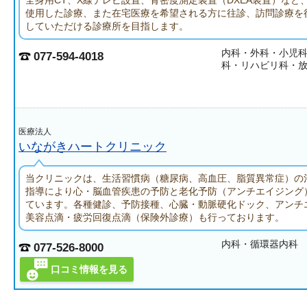
全身用CT、X線テレビ設置、骨密度測定装置（DXEA装置）など
使用した診療、また在宅医療を希望される方に往診、訪問診療を
していただける診療所を目指します。
内科・外科・小児
077-594-4018
科・リハビリ科・
医療法人
いながきハートクリニック
当クリニックは、生活習慣病（糖尿病、高血圧、脂質異常症）の
指導により心・脳血管疾患の予防と老化予防（アンチエイジング
ています。各種健診、予防接種、心臓・動脈硬化ドック、アンチ
美容点滴・疲労回復点滴（保険外診療）も行っております。
内科・循環器内科
077-526-8000
口コミ情報を見る