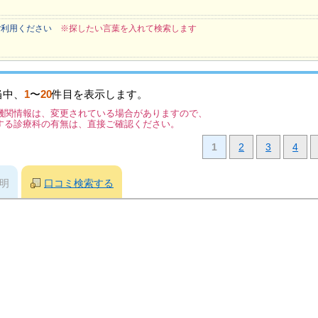
ご利用ください
※探したい言葉を入れて検索します
当中、
1
〜
20
件目を表示します。
機関情報は、変更されている場合がありますので、
する診療科の有無は、直接ご確認ください。
1
2
3
4
明
口コミ検索する