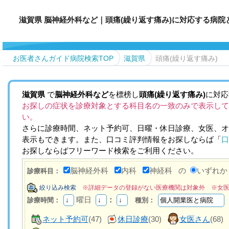
滋賀県 脳神経外科など｜頭痛(繰り返す痛み)に対応する病院
お医者さんガイド病院検索TOP
滋賀県
頭痛(繰り返す痛み)
滋賀県
で
脳神経外科など
を標榜し
頭痛(繰り返す痛み)
に対応
お探しの症状を診療対象とする科目名の一致のみで表示して
い。
さらに診療時間、ネット予約可、日曜・休日診療、女医、オ
表示もできます。また、口コミ評判情報をお探しならば「
口
お探しならばフリーワード検索をご利用ください。
脳神経外科
内科
神経科
の
いずれ
診療科目：
絞り込み検索
※詳細データの登録がない医療機関は対象外 ※女
曜日
：
診療時間：
種別：
ネット予約可
(47)
休日診療
(30)
女医さん
(68)