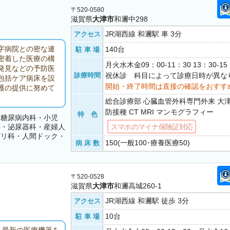
〒520-0580
滋賀県
大津市
和邇中298
JR湖西線 和邇駅 車 3分
アクセス
字病院との密な連
140台
駐 車 場
密着した医療の構
月火水木金09：00-11：30 13：30-
発見などの予防医
診療時間
祝休診 科目によって診療日時が異な
包括ケア病床を設
開始・終了時間は直接の確認をおすす
護の提供に努めて
総合診療部 心臓血管外科専門外来 大
防接種 CT MRI マンモグラフィー
特 色
・糖尿病内科・小児
科・泌尿器科・産婦人
スマホのマイナ保険証対応
ビリ科・人間ドック・
150(一般100･療養医療50)
病 床 数
〒520-0528
滋賀県
大津市
和邇高城260-1
JR湖西線 和邇駅 徒歩 3分
アクセス
10台
駐 車 場