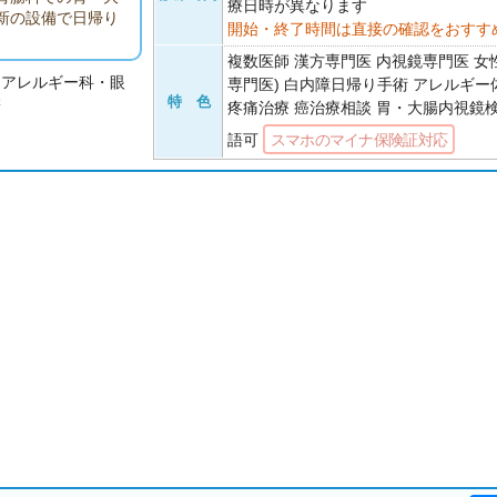
療日時が異なります
新の設備で日帰り
海道線・彦根駅から
開始・終了時間は直接の確認をおすす
ます。
複数医師 漢方専門医 内視鏡専門医 女
・アレルギー科・眼
専門医) 白内障日帰り手術 アレルギー
学
特 色
疼痛治療 癌治療相談 胃・大腸内視鏡
語可
スマホのマイナ保険証対応