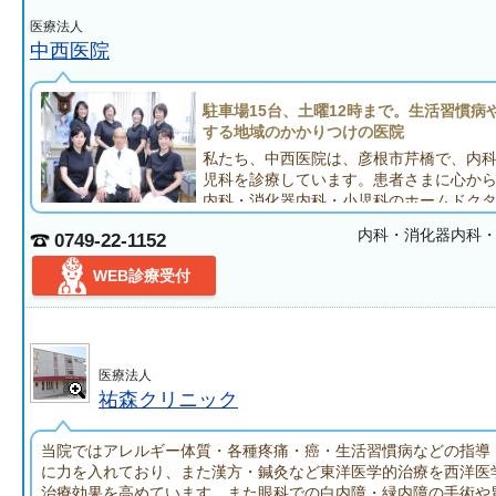
医療法人
中西医院
駐車場15台、土曜12時まで。生活習慣病
する地域のかかりつけの医院
私たち、中西医院は、彦根市芹橋で、内
児科を診療しています。患者さまに心か
内科・消化器内科・小児科のホームドク
根ざした治療に取り組んでいます。
内科・消化器内科
0749-22-1152
当院は消化器内科の診療に強みを持っています。院長は日本消化
化器病専門医の資格を持ち、この分野では、現在までに30年にお
WEB診療受付
しています。これらに裏付けられた当院の診療は、逆流性食道炎
胃炎、胃潰瘍、十二指腸潰瘍、胆石症、ウイルス性肝炎、急性す
応いたします。検査での胃カメラでは、「口から」と「鼻から」
用意しており、苦痛や不快感が少ないよう心がけています。また
療機関と連携しているため、必要な場合は、迅速に他の病院へ紹
医療法人
です。
祐森クリニック
内科では、風邪や感染症はもちろん、特に生活習慣病の診療に力
糖尿病、高血圧、高脂血症、高尿酸血症などの病気は、中高年の
当院ではアレルギー体質・各種疼痛・癌・生活習慣病などの指導
者さまにも増えています。お身体に不調を感じる方は、まず当院
に力を入れており、また漢方・鍼灸など東洋医学的治療を西洋医
けていただくことをおすすめします。なお小児科ではお子さまの
治療効果を高めています。また眼科での白内障・緑内障の手術や
応しており、彦根市在住の方は無料で接種可能です。