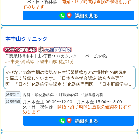
水・日・祝休診
開始・終了時間は直接の確認をおす
立ち寄れる立地です。
すめします
詳細を見る
本中山クリニック
千葉県
船橋市
本中山2丁目18-3 カタンクローバービル1階
JR中央･総武線 下総中山駅 徒歩1分
かぜなどの急性期の病気から生活習慣病などの慢性的の病気ま
で幅広く診療しています。「日本内科学会認定 総合内科専門
医」「日本消化器病学会認定 消化器病専門医」「日本肝臓学会
認定 肝臓専門医」として、地域の皆さまに貢献できるよう努力
内科・消化器内科・呼吸器内科・循環器内科
しています。内科の病気に関して、何でも相談できる地域のク
リニックを目指していますので、お気軽に話をしにいらしてく
月水木金土 09:00〜12:00 月水木金 15:00〜18:00
火・日・祝休診
開始・終了時間は直接の確認をおすす
ださい。
めします
詳細を見る