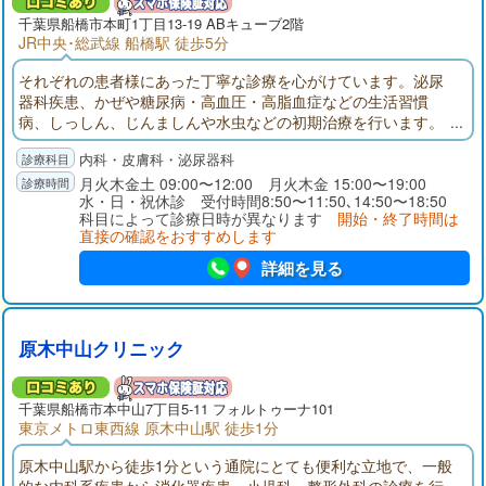
千葉県
船橋市
本町1丁目13-19 ABキューブ2階
JR中央･総武線 船橋駅 徒歩5分
それぞれの患者様にあった丁寧な診療を心がけています。泌尿
器科疾患、かぜや糖尿病・高血圧・高脂血症などの生活習慣
病、しっしん、じんましんや水虫などの初期治療を行います。
採血、エコー（腹部エコー・頸動脈エコー）は当院にて検査い
内科・皮膚科・泌尿器科
たします。CT、MRIは提携医療機関で撮影し、当日に診察でき
ます。なるべく不必要な薬は処方しない。患者様の状態に一番
月火木金土 09:00〜12:00 月火木金 15:00〜19:00
水・日・祝休診 受付時間8:50〜11:50､14:50〜18:50
合った薬を考えていきます。
科目によって診療日時が異なります
開始・終了時間は
直接の確認をおすすめします
詳細を見る
原木中山クリニック
千葉県
船橋市
本中山7丁目5-11 フォルトゥーナ101
東京メトロ東西線 原木中山駅 徒歩1分
原木中山駅から徒歩1分という通院にとても便利な立地で、一般