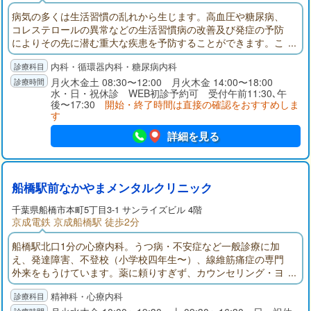
病気の多くは生活習慣の乱れから生じます。高血圧や糖尿病、
コレステロールの異常などの生活習慣病の改善及び発症の予防
によりその先に潜む重大な疾患を予防することができます。こ
のような思いから、私は地域住民の皆様の健康をより早い段階
内科・循環器内科・糖尿病内科
から守るため、生活習慣病を中心としたプライマリケアの実践
を主に置いた診療を行い、微力ながらも地域医療に貢献をして
月火木金土 08:30〜12:00 月火木金 14:00〜18:00
水・日・祝休診 WEB初診予約可 受付午前11:30､午
いきたいと考えております。宜しくお願いいたします。
後〜17:30
開始・終了時間は直接の確認をおすすめしま
す
詳細を見る
船橋駅前なかやまメンタルクリニック
千葉県
船橋市
本町5丁目3-1 サンライズビル 4階
京成電鉄 京成船橋駅 徒歩2分
船橋駅北口1分の心療内科。うつ病・不安症など一般診療に加
え、発達障害、不登校（小学校四年生〜）、線維筋痛症の専門
外来をもうけています。薬に頼りすぎず、カウンセリング・ヨ
ガなど非薬物療法も取り入れながら、患者さんと相談して治療
精神科・心療内科
をすすめていきます。