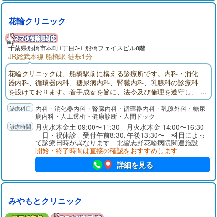
花輪クリニック
千葉県
船橋市
本町1丁目3-1 船橋フェイスビル8階
JR総武本線 船橋駅 徒歩1分
花輪クリニックは、船橋駅前に構える診療所です。内科・消化
器内科、循環器内科、糖尿病内科、腎臓内科、乳腺科の診療科
を設けております。着手成春を旨に、法令及び倫理を遵守し、
相協力して安全で安心な医療に取り組みます。
内科・消化器内科・腎臓内科・循環器内科・乳腺外科・糖尿
病内科・人工透析・健康診断・人間ドック
月火水木金土 09:00〜11:30 月火水木金 14:00〜16:30
日・祝休診 受付午前8:30､午後13:30〜 科目によっ
て診療日時が異なります 北習志野花輪病院関連施設
開始・終了時間は直接の確認をおすすめします
詳細を見る
みやもとクリニック