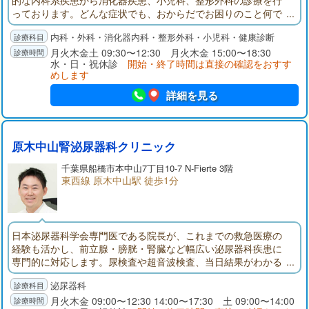
的な内科系疾患から消化器疾患、小児科、整形外科の診療を行
っております。どんな症状でも、おからだでお困りのこと何で
もお気軽にご相談をいただけますと幸いでございます。
内科・外科・消化器内科・整形外科・小児科・健康診断
月火木金土 09:30〜12:30 月火木金 15:00〜18:30
水・日・祝休診
開始・終了時間は直接の確認をおすす
めします
詳細を見る
原木中山腎泌尿器科クリニック
千葉県
船橋市
本中山7丁目10-7 N-Fierte 3階
東西線 原木中山駅 徒歩1分
日本泌尿器科学会専門医である院長が、これまでの救急医療の
経験も活かし、前立腺・膀胱・腎臓など幅広い泌尿器科疾患に
専門的に対応します。尿検査や超音波検査、当日結果がわかる
採血検査など設備も充実し、迅速かつ的確な診断と、プライバ
泌尿器科
シーに配慮した安心の診療環境を整えています。原木中山駅東
口から徒歩1分と通院しやすく、お仕事帰りや買い物の合間にも
月火木金 09:00〜12:30 14:00〜17:30 土 09:00〜14:00