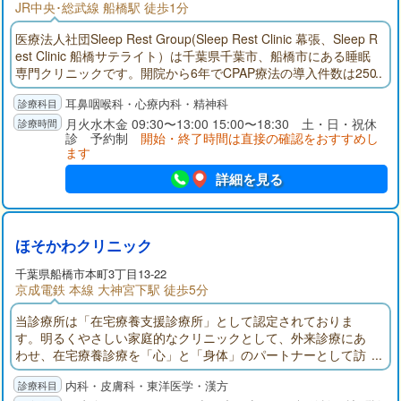
JR中央･総武線 船橋駅 徒歩1分
医療法人社団Sleep Rest Group(Sleep Rest Clinic 幕張、Sleep R
est Clinic 船橋サテライト）は千葉県千葉市、船橋市にある睡眠
専門クリニックです。開院から6年でCPAP療法の導入件数は250
0件（令和7年5月現在）を超え、多くの患者様にご利用頂いてお
耳鼻咽喉科・心療内科・精神科
ります。
月火水木金 09:30〜13:00 15:00〜18:30 土・日・祝休
診 予約制
開始・終了時間は直接の確認をおすすめし
ます
詳細を見る
ほそかわクリニック
千葉県
船橋市
本町3丁目13-22
京成電鉄 本線 大神宮下駅 徒歩5分
当診療所は「在宅療養支援診療所」として認定されておりま
す。明るくやさしい家庭的なクリニックとして、外来診療にあ
わせ、在宅療養診療を「心」と「身体」のパートナーとして訪
問させていただきます。お気軽にご相談ください。毎月スケジ
内科・皮膚科・東洋医学・漢方
ュール表を作成し、定期的に訪問いたします。急に具合が悪く