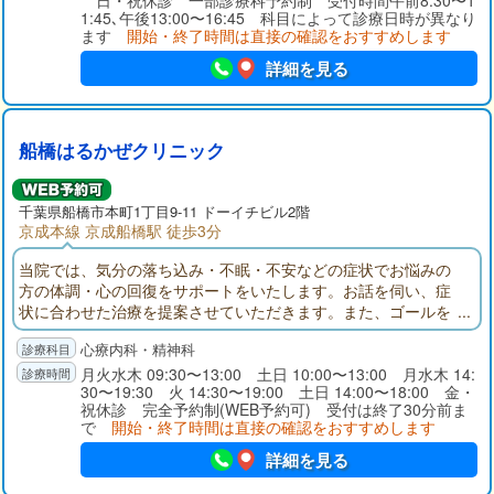
日・祝休診 一部診療科予約制 受付時間午前8:30〜1
1:45､午後13:00〜16:45 科目によって診療日時が異なり
ます
開始・終了時間は直接の確認をおすすめします
詳細を見る
船橋はるかぜクリニック
千葉県
船橋市
本町1丁目9-11 ドーイチビル2階
京成本線 京成船橋駅 徒歩3分
当院では、気分の落ち込み・不眠・不安などの症状でお悩みの
方の体調・心の回復をサポートをいたします。お話を伺い、症
状に合わせた治療を提案させていただきます。また、ゴールを
定めた治療を行います。まずは、お気軽にご相談・お問合せく
心療内科・精神科
ださい。
月火水木 09:30〜13:00 土日 10:00〜13:00 月水木 14:
30〜19:30 火 14:30〜19:00 土日 14:00〜18:00 金・
祝休診 完全予約制(WEB予約可) 受付は終了30分前ま
で
開始・終了時間は直接の確認をおすすめします
詳細を見る