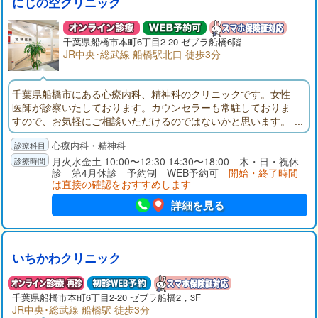
にじの空クリニック
千葉県
船橋市
本町6丁目2-20 ゼブラ船橋6階
JR中央･総武線 船橋駅北口 徒歩3分
千葉県船橋市にある心療内科、精神科のクリニックです。女性
医師が診察いたしております。カウンセラーも常駐しておりま
すので、お気軽にご相談いただけるのではないかと思います。
サイト内には病気の説明、薬の説明のほかに掲示板、チャット
心療内科・精神科
ルーム、当日の予約診療の混雑状況を示すページなどがありま
す。
月火水金土 10:00〜12:30 14:30〜18:00 木・日・祝休
診 第4月休診 予約制 WEB予約可
開始・終了時間
は直接の確認をおすすめします
詳細を見る
いちかわクリニック
千葉県
船橋市
本町6丁目2-20 ゼブラ船橋2，3F
JR中央･総武線 船橋駅 徒歩3分