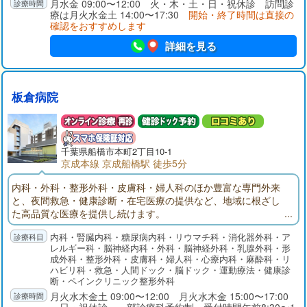
なった時には、ご連絡頂ければスケジュール外でも訪問いたし
月水金 09:00〜12:00 火・木・土・日・祝休診 訪問診
療は月火水金土 14:00〜17:30
開始・終了時間は直接の
ます。
確認をおすすめします
詳細を見る
板倉病院
千葉県
船橋市
本町2丁目10-1
京成本線 京成船橋駅 徒歩5分
内科・外科・整形外科・皮膚科・婦人科のほか豊富な専門外来
と、夜間救急・健康診断・在宅医療の提供など、地域に根ざし
た高品質な医療を提供し続けます。
内科・腎臓内科・糖尿病内科・リウマチ科・消化器外科・ア
レルギー科・脳神経内科・外科・脳神経外科・乳腺外科・形
成外科・整形外科・皮膚科・婦人科・心療内科・麻酔科・リ
ハビリ科・救急・人間ドック・脳ドック・運動療法・健康診
断・ペインクリニック整形外科
月火水木金土 09:00〜12:00 月火水木金 15:00〜17:00