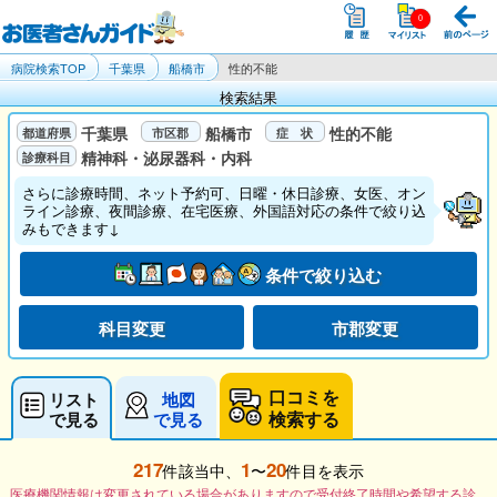
病院検索TOP
千葉県
船橋市
性的不能
検索結果
千葉県
船橋市
性的不能
精神科・泌尿器科・内科
さらに診療時間、ネット予約可、日曜・休日診療、女医、オン
ライン診療、夜間診療、在宅医療、外国語対応の条件で絞り込
みもできます↓
条件で絞り込む
科目変更
市郡変更
口コミを
リスト
地図
検索する
で見る
で見る
217
1
20
件該当中、
〜
件目を表示
医療機関情報は変更されている場合がありますので受付終了時間や希望する診