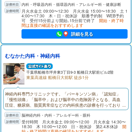
内科・呼吸器内科・循環器内科・アレルギー科・健康診断
月火水金土 09:00〜12:30 月火水金 15:00〜18:30 土 1
4:00〜17:30 木・日・祝休診 順番予約制 WEB予約
可 受付15分前より開始､15分前で終了
開始・終了時
間は直接の確認をおすすめします
詳細を見る
むなかた内科・神経内科
千葉県
船橋市
坪井東3丁目9-3 船橋日大駅前ビル2階
東葉高速線 船橋日大前駅 徒歩1分
神経内科専門クリニックです。「パーキンソン病」「認知症」
「慢性頭痛」「脳卒中」および脳卒中の危険因子となる、高血
圧症、糖尿病、脂質異常症などの内科疾患の診療を行っており
ます。ふるえ、歩行障害、物忘れなどの症状のある方はご相談
脳神経内科・内科・アレルギー科・眼科
ください。東葉高速鉄道「船橋日大前」東口駅前（くすりの福
太郎２階）。頭部CT完備。神経内科専門医、指導医。頭痛専門
受付時間 月火水金土 09:00〜12:00 月火水金 14:30〜
18:30 木 10:00〜12:00 日・祝休診 第2.4木休診
開
医、指導医。内科学会認定内科医。眼科学会専門医。
始・終了時間は直接の確認をおすすめします