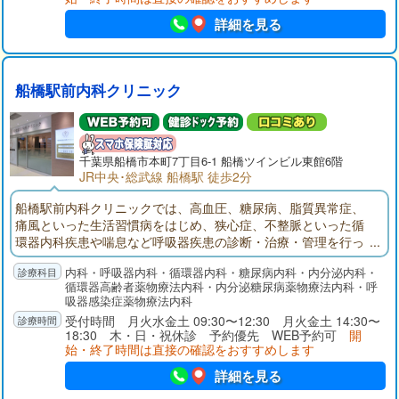
詳細を見る
船橋駅前内科クリニック
千葉県
船橋市
本町7丁目6-1 船橋ツインビル東館6階
JR中央･総武線 船橋駅 徒歩2分
船橋駅前内科クリニックでは、高血圧、糖尿病、脂質異常症、
痛風といった生活習慣病をはじめ、狭心症、不整脈といった循
環器内科疾患や喘息など呼吸器疾患の診断・治療・管理を行っ
ております。常に患者様お一人おひとりの生活の質（QOL）向
内科・呼吸器内科・循環器内科・糖尿病内科・内分泌内科・
上を念頭においた医療を提供していくことを目指しておりま
循環器高齢者薬物療法内科・内分泌糖尿病薬物療法内科・呼
す。
吸器感染症薬物療法内科
受付時間 月火水金土 09:30〜12:30 月火金土 14:30〜
18:30 木・日・祝休診 予約優先 WEB予約可
開
始・終了時間は直接の確認をおすすめします
詳細を見る