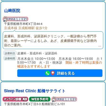
山﨑医院
千葉県
船橋市
本町4丁目44-4
京成本線 京成船橋駅 徒歩1分
皮膚科、形成外科、泌尿器科クリニック。一般診療から専門手
術、最新レーザーによるしみ、あざ、皮膚腫瘍手術など診療内
容のご案内。
皮膚科・形成外科・泌尿器科
月水木金土 10:00〜13:00 月水木金 16:00〜19:00 土 1
5:00〜17:00 火・日・祝休診
開始・終了時間は直接の
確認をおすすめします
詳細を見る
Sleep Rest Clinic 船橋サテライト
千葉県
船橋市
本町4丁目3-3 船橋駅前ビル101