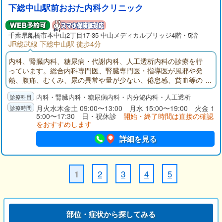
下総中山駅前おおた内科クリニック
千葉県
船橋市
本中山2丁目17-35 中山メディカルブリッジ4階・5階
JR総武線 下総中山駅 徒歩4分
内科、腎臓内科、糖尿病・代謝内科、人工透析内科の診療を行
っています。総合内科専門医、腎臓専門医・指導医が風邪や発
熱、腹痛、むくみ、尿の異常や量が少ない、倦怠感、貧血等の
症状の診療を行います。透析治療にも対応しています。
内科・腎臓内科・糖尿病内科・内分泌内科・人工透析
月火水木金土 09:00〜13:00 月水 15:00〜19:00 火金 1
5:00〜17:30 日・祝休診
開始・終了時間は直接の確認
をおすすめします
詳細を見る
2
3
4
5
1
部位・症状から探してみる