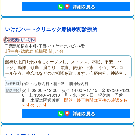
詳細を見る
いけだハートクリニック船橋駅前診療所
千葉県
船橋市
本町7丁目5-19 ヤマケンビル4階
JR中央･総武線 船橋駅 徒歩1分
船橋駅北口1分の地にオープンし、ストレス、不眠、不安、パニ
ック、動悸、頭痛、肩こり、胃痛、便秘や下痢、うつ、アルコ
ール依存、物忘れなどのご相談を致します。心療内科、神経科
精神科、神経内科、内科を診療科目とするいけだハートクリニ
内科・心療内科・精神科・脳神経内科
ック船橋駅前診療所のサイトです。診療所の写真、地図、診療
案内、診療時間、院長略歴、リンク、お知らせ、などがご覧に
火土 09:00〜12:00 火金 14:00〜17:45 金 09:30〜12:0
0 土 13:40〜16:10 月・水・木・日・祝休診 予約
なれます。
制 土曜は隔週診療
開始・終了時間は直接の確認をお
すすめします
詳細を見る