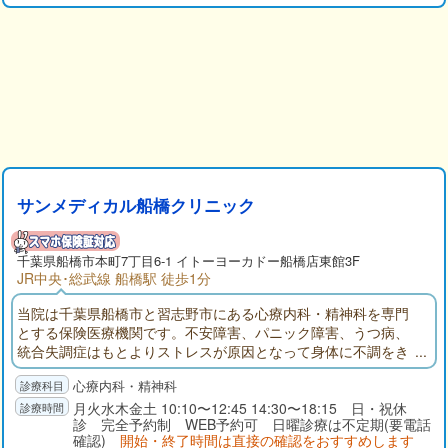
サンメディカル船橋クリニック
千葉県
船橋市
本町7丁目6-1 イトーヨーカドー船橋店東館3F
JR中央･総武線 船橋駅 徒歩1分
当院は千葉県船橋市と習志野市にある心療内科・精神科を専門
とする保険医療機関です。不安障害、パニック障害、うつ病、
統合失調症はもとよりストレスが原因となって身体に不調をき
たしている状態全般を診察致しております。発達障害の検査・
心療内科・精神科
診断・治療もいたします。親切丁寧な診察とどなたにもわかり
やすい説明を心がけております。何か少しでも気になることが
月火水木金土 10:10〜12:45 14:30〜18:15 日・祝休
診 完全予約制 WEB予約可 日曜診療は不定期(要電話
あれば、どうぞお気軽にご相談下さい。
確認)
開始・終了時間は直接の確認をおすすめします