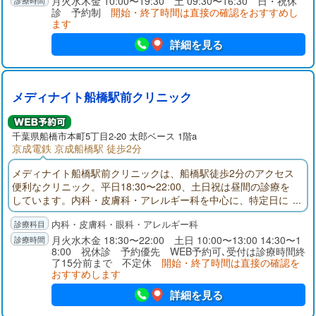
月火水木金 10:00〜19:30 土 09:30〜16:30 日・祝休
診 予約制
開始・終了時間は直接の確認をおすすめし
ます
詳細を見る
メディナイト船橋駅前クリニック
千葉県
船橋市
本町5丁目2-20 太郎ベース 1階a
京成電鉄 京成船橋駅 徒歩2分
メディナイト船橋駅前クリニックは、船橋駅徒歩2分のアクセス
便利なクリニック。平日18:30〜22:00、土日祝は昼間の診療を
しています。内科・皮膚科・アレルギー科を中心に、特定日に
は眼科診療にも対応。さらにピル・性感染症・AGA・ED・禁煙
内科・皮膚科・眼科・アレルギー科
外来など幅広い自費診療もご用意。お仕事帰りや休日の急な体
調不良にも安心してご受診いただけます。
月火水木金 18:30〜22:00 土日 10:00〜13:00 14:30〜1
8:00 祝休診 予約優先 WEB予約可､受付は診療時間終
了15分前まで 不定休
開始・終了時間は直接の確認を
おすすめします
詳細を見る