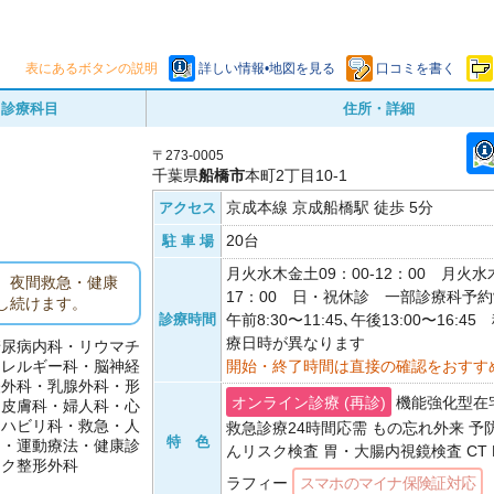
表にあるボタンの説明
詳しい情報•地図を見る
口コミを書く
診療科目
住所・詳細
〒273-0005
千葉県
船橋市
本町2丁目10-1
京成本線 京成船橋駅 徒歩 5分
アクセス
20台
駐 車 場
月火水木金土09：00-12：00 月火水木
、夜間救急・健康
17：00 日・祝休診 一部診療科予
し続けます。
診療時間
午前8:30〜11:45､午後13:00〜16:
療日時が異なります
糖尿病内科・リウマチ
アレルギー科・脳神経
開始・終了時間は直接の確認をおすす
経外科・乳腺外科・形
オンライン診療 (再診)
機能強化型在
・皮膚科・婦人科・心
リハビリ科・救急・人
救急診療24時間応需 もの忘れ外来 予防
特 色
ク・運動療法・健康診
んリスク検査 胃・大腸内視鏡検査 CT 
ック整形外科
ラフィー
スマホのマイナ保険証対応