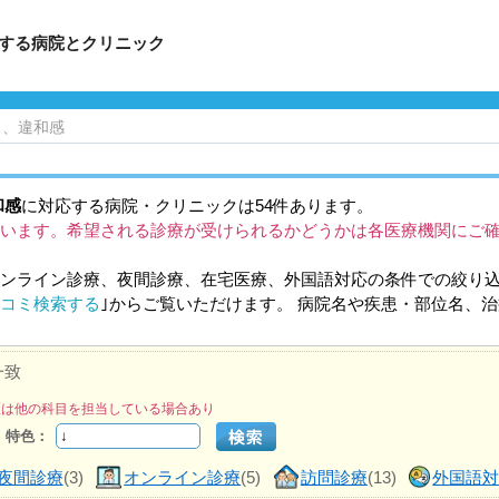
応する病院とクリニック
り、違和感
和感
に対応する病院・クリニックは54件あります。
います。希望される診療が受けられるかどうかは各医療機関にご
ンライン診療、夜間診療、在宅医療、外国語対応の条件での絞り
コミ検索する
｣からご覧いただけます。 病院名や疾患・部位名、
一致
医は他の科目を担当している場合あり
特色：
夜間診療
(3)
オンライン診療
(5)
訪問診療
(13)
外国語