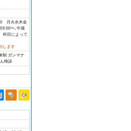
30 月火水木金
9:00〜､午後
制 科目によって
めします
体制 ガンマナ
がん検診