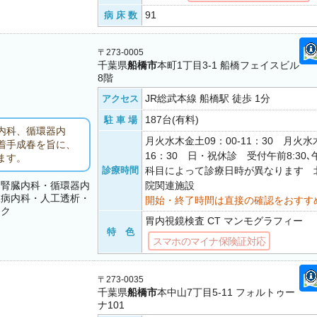
91
病 床 数
〒273-0005
千葉県
船橋市
本町1丁目3-1 船橋フェイスビル
8階
JR総武本線 船橋駅 徒歩 1分
アクセス
187台(有料)
駐 車 場
内科、循環器内
月火水木金土09：00-11：30 月火水木
着手成春を旨に、
16：30 日・祝休診 受付午前8:30､
ます。
診療時間
科目によって診療日時が異なります 
・腎臓内科・循環器内
院関連施設
尿病内科・人工透析・
開始・終了時間は直接の確認をおすす
ック
胃内視鏡検査 CT マンモグラフィー
特 色
スマホのマイナ保険証対応
〒273-0035
千葉県
船橋市
本中山7丁目5-11 フォルトゥー
ナ101