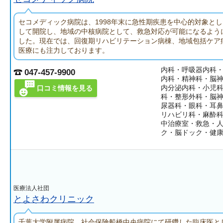
セコメディック病院は、1998年末に急性期疾患を中心的対象と
して開院し、地域の中核病院として、救急対応が可能になるよう
した。現在では、回復期リハビリテーション病棟、地域包括ケア
医療にも注力しております。
内科・呼吸器内科
047-457-9900
内科・精神科・脳
内分泌内科・小児
口コミ情報を見る
科・整形外科・脳
尿器科・眼科・耳
リハビリ科・麻酔
中治療室・救急・
ク・脳ドック・健
医療法人社団
とよさわクリニック
千葉大学附属病院、社会保険船橋中央病院にて研鑽した臨床医と