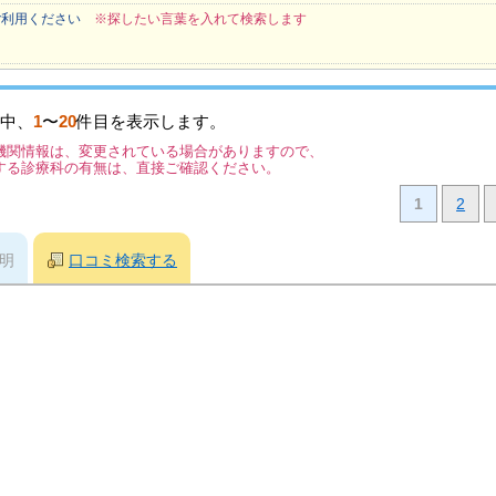
ご利用ください
※探したい言葉を入れて検索します
中、
1
〜
20
件目を表示します。
機関情報は、変更されている場合がありますので、
する診療科の有無は、直接ご確認ください。
1
2
明
口コミ検索する