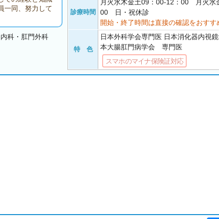
月火水木金土09：00-12：00 月火水金
員一同、努力して
診療時間
00 日・祝休診
開始・終了時間は直接の確認をおすす
器内科・肛門外科
日本外科学会専門医 日本消化器内視鏡
本大腸肛門病学会 専門医
特 色
スマホのマイナ保険証対応