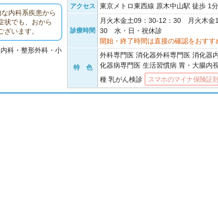
東京メトロ東西線 原木中山駅 徒歩 1
アクセス
的な内科系疾患から
月火木金土09：30-12：30 月火木金1
症状でも、おから
診療時間
30 水・日・祝休診
ございます。
開始・終了時間は直接の確認をおすす
器内科・整形外科・小
外科専門医 消化器外科専門医 消化器
化器病専門医 生活習慣病 胃・大腸内
特 色
種 乳がん検診
スマホのマイナ保険証