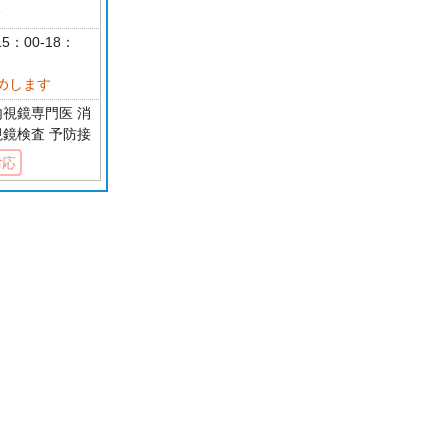
分
5：00-18：
めします
内視鏡専門医 消
視鏡検査 予防接
対応