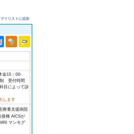
マイリストに追加
金15：00-
約制 受付時間
45 科目によって診
めします
宅療養支援病院
接種 AICSが
MRI マンモグ