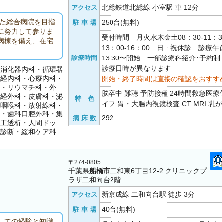
北総鉄道北総線 小室駅 車 12分
アクセス
した総合病院を目指
250台(無料)
駐 車 場
に努力して参りま
受付時間 月火水木金土08：30-11：
病棟を備え、在宅
13：00-16：00 日・祝休診 診療午前
診療時間
13:30〜開始 一部診療科紹介･予約
診療日時が異なります
・消化器内科・循環器
神経内科・心療内科・
開始・終了時間は直接の確認をおすす
科・リウマチ科・外
脳卒中 難聴 予防接種 24時間救急医療
神経外科・皮膚科・泌
特 色
イフ 胃・大腸内視鏡検査 CT MRI 乳
鼻咽喉科・放射線科・
科・歯科口腔外科・集
292
病 床 数
人工透析・人間ドッ
康診断・緩和ケア科
〒274-0805
千葉県
船橋市
二和東6丁目12-2 クリニックプ
ラザ二和向台2階
新京成線 二和向台駅 徒歩 3分
アクセス
40台(無料)
駐 車 場
しての経験と知識