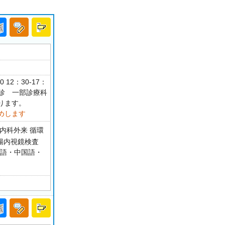
12：30-17：
祝休診 一部診療科
ります。
めします
内科外来 循環
大腸内視鏡検査
 英語・中国語・