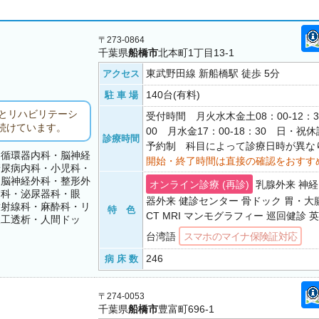
〒273-0864
千葉県
船橋市
北本町1丁目13-1
東武野田線 新船橋駅 徒歩 5分
アクセス
140台(有料)
駐 車 場
とリハビリテーシ
受付時間 月火水木金土08：00-12：30 
続けています。
00 月水金17：00-18：30 日・
診療時間
予約制 科目によって診療日時が異な
・循環器内科・脳神経
開始・終了時間は直接の確認をおすす
糖尿病内科・小児科・
・脳神経外科・整形外
オンライン診療 (再診)
乳腺外来 神経
膚科・泌尿器科・眼
器外来 健診センター 骨ドック 胃・
放射線科・麻酔科・リ
特 色
CT MRI マンモグラフィー 巡回健診
人工透析・人間ドッ
台湾語
スマホのマイナ保険証対応
246
病 床 数
〒274-0053
千葉県
船橋市
豊富町696-1