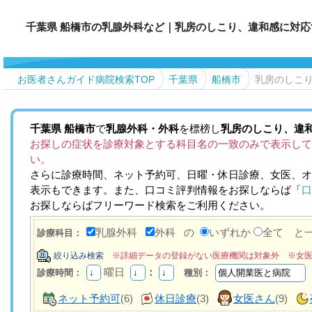
千葉県 船橋市の乳腺外科など｜乳房のしこり、違和感に対
お医者さんガイド病院検索TOP
千葉県
船橋市
乳房のしこ
千葉県
船橋市
で
乳腺外科・外科
を標榜し
乳房のしこり、違
お探しの症状を診療対象とする科目名の一致のみで表示して
い。
さらに診療時間、ネット予約可、日曜・休日診療、女医、オ
表示もできます。また、口コミ評判情報をお探しならば「
口
お探しならばフリーワード検索をご利用ください。
乳腺外科
外科
の
いずれか
全て と
診療科目：
絞り込み検索
※詳細データの登録がない医療機関は対象外 ※女
曜日
：
診療時間：
種別：
ネット予約可
(6)
休日診療
(3)
女医さん
(9)