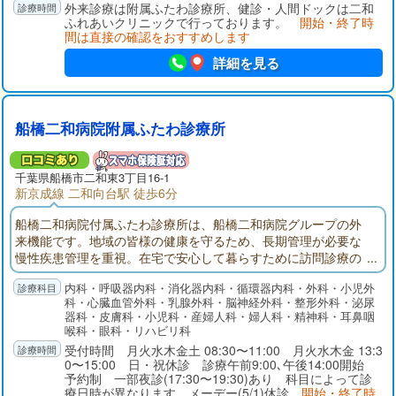
外来診療は附属ふたわ診療所、健診・人間ドックは二和
ふれあいクリニックで行っております。
開始・終了時
間は直接の確認をおすすめします
詳細を見る
船橋二和病院附属ふたわ診療所
千葉県
船橋市
二和東3丁目16-1
新京成線 二和向台駅 徒歩6分
船橋二和病院付属ふたわ診療所は、船橋二和病院グループの外
来機能です。地域の皆様の健康を守るため、長期管理が必要な
慢性疾患管理を重視。在宅で安心して暮らすために訪問診療の
展開。入退院では船橋二和病院との連携。地域の皆様が安心し
内科・呼吸器内科・消化器内科・循環器内科・外科・小児外
て暮らせるように医療面でサポートできる外来機能を目指して
科・心臓血管外科・乳腺外科・脳神経外科・整形外科・泌尿
います。
器科・皮膚科・小児科・産婦人科・婦人科・精神科・耳鼻咽
喉科・眼科・リハビリ科
受付時間 月火水木金土 08:30〜11:00 月火水木金 13:3
0〜15:00 日・祝休診 診療午前9:00､午後14:00開始
予約制 一部夜診(17:30〜19:30)あり 科目によって診
療日時が異なります メーデー(5/1)休診
開始・終了時