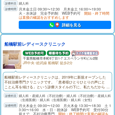
婦人科
題です。地域の方々のホームドクター、お体についての専門相
談医となれるよう診療を行ってまいります。些細なことでもご
月木金土日 09:30〜12:30 月木金土 16:00〜19:00
火・水休診 完全予約制 WEB予約可
開始・終了時間
相談ください。
は直接の確認をおすすめします
詳細を見る
船橋駅前レディースクリニック
千葉県
船橋市
本町6丁目1-7 エスペランサKビル2階
JR中央･総武線 船橋駅 徒歩2分
船橋駅前レディースクリニックは、2019年に新規オープンした
不妊治療専門クリニックです。「患者様ひとりひとりの声にと
ことん耳を傾ける」という診療スタイルの下に、私たちだから
こそできる最適・最善の治療で、患者さまお一人おひとりに合
婦人科・産婦人科（不妊治療)・婦人科（不妊治療)・産婦人科
った治療を提供いたします。ご夫婦の想いにできる限り耳を傾
（生殖医療)・婦人科（生殖医療)・婦人科（女性)
けて、安心して治療を受けられるクリニックです。
月火木金土 09:00〜12:00 月火木金 13:30〜18:30 土 1
3:30〜16:00 水・日・祝休診 WEB予約可 受付30分
前まで 不妊治療専門
開始・終了時間は直接の確認を