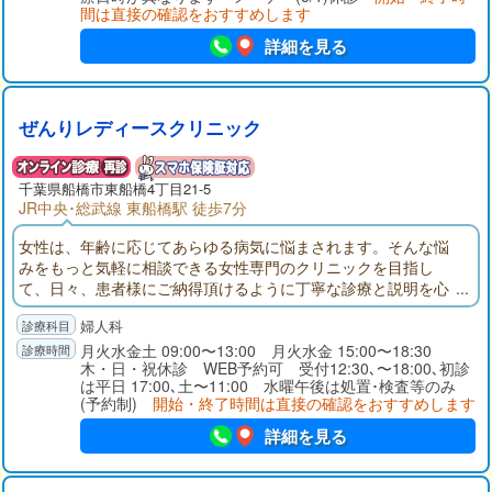
間は直接の確認をおすすめします
詳細を見る
ぜんりレディースクリニック
千葉県
船橋市
東船橋4丁目21-5
JR中央･総武線 東船橋駅 徒歩7分
女性は、年齢に応じてあらゆる病気に悩まされます。そんな悩
みをもっと気軽に相談できる女性専門のクリニックを目指し
て、日々、患者様にご納得頂けるように丁寧な診療と説明を心
がけております。私が生まれ育った船橋で、地域の女性の健康
婦人科
に寄り添った診療をしたいと考えています。ご来院された患者
様に笑顔と安心をお届けできる、かかりつけ医でありたいと願
月火水金土 09:00〜13:00 月火水金 15:00〜18:30
木・日・祝休診 WEB予約可 受付12:30､〜18:00､初診
っております。
は平日 17:00､土〜11:00 水曜午後は処置･検査等のみ
(予約制)
開始・終了時間は直接の確認をおすすめします
詳細を見る