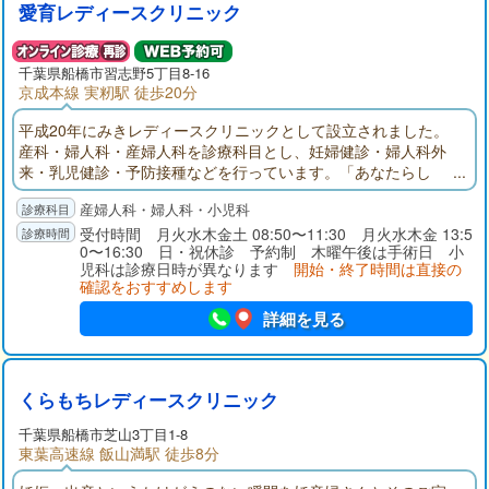
愛育レディースクリニック
千葉県
船橋市
習志野5丁目8-16
京成本線 実籾駅 徒歩20分
平成20年にみきレディースクリニックとして設立されました。
産科・婦人科・産婦人科を診療科目とし、妊婦健診・婦人科外
来・乳児健診・予防接種などを行っています。「あなたらし
さ」を大切に、女性のためのクリニックのあり方を日々探求し
産婦人科・婦人科・小児科
ています。出来る限り自然な分娩が行えるよう環境を整え、素
晴らしい出産となるように心を込めてサポートいたします。
受付時間 月火水木金土 08:50〜11:30 月火水木金 13:5
0〜16:30 日・祝休診 予約制 木曜午後は手術日 小
児科は診療日時が異なります
開始・終了時間は直接の
確認をおすすめします
詳細を見る
くらもちレディースクリニック
千葉県
船橋市
芝山3丁目1-8
東葉高速線 飯山満駅 徒歩8分