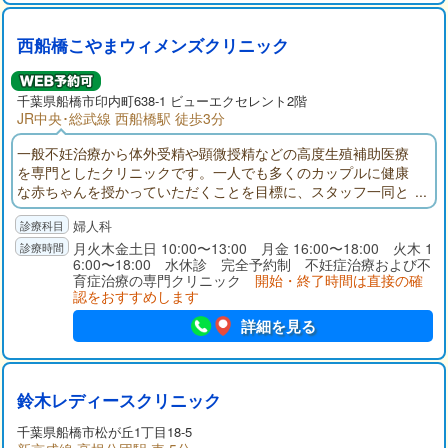
西船橋こやまウィメンズクリニック
千葉県
船橋市
印内町638-1 ビューエクセレント2階
JR中央･総武線 西船橋駅 徒歩3分
一般不妊治療から体外受精や顕微授精などの高度生殖補助医療
を専門としたクリニックです。一人でも多くのカップルに健康
な赤ちゃんを授かっていただくことを目標に、スタッフ一同と
共に、患者様のお悩みやお気持ちに寄り添いながら「心から安
婦人科
心して頼れるクリニック」を目指していきたいと思っておりま
す。
月火木金土日 10:00〜13:00 月金 16:00〜18:00 火木 1
6:00〜18:00 水休診 完全予約制 不妊症治療および不
育症治療の専門クリニック
開始・終了時間は直接の確
認をおすすめします
詳細を見る
鈴木レディースクリニック
千葉県
船橋市
松が丘1丁目18-5