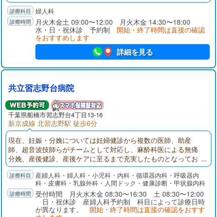
イリスク妊娠、人工妊娠中絶手術の取り扱いを全般的に勉強し
婦人科
てまいりました。当院では、不妊症治療・月経不順とホルモン
異常・ピル外来・避妊相談・がん検診・性感染症・更年期障
月火木金土 09:00〜12:00 月火木金 14:30〜18:00
水・日・祝休診 予約制
開始・終了時間は直接の確認
害・漢方薬・プラセンタや健診を行っております。
をおすすめします
詳細を見る
共立習志野台病院
千葉県
船橋市
習志野台4丁目13-16
新京成線 北習志野駅 徒歩6分
現在、妊娠・分娩については妊婦健診から複数の医師、助産
師、超音波技師らがチームとして対応し、麻酔科医による無痛
分娩、産後健診、産後ケアに至るまで充実したものとなってお
り、妊婦とそのご家族に安心していただける環境が整っていま
産婦人科・婦人科・小児科・内科・循環器内科・呼吸器内
す。また、状況の許す限り、バースプランに基づいてご出産い
科・皮膚科・乳腺外科・人間ドック・健康診断・甲状腺内科
ただけます。ご主人の立会い出産も可能です。また、各種予防
受付時間 月火水木金 08:30〜16:30 土 08:30〜12:00
接種や、団体・企業健診（主婦健診を含む）から個人健診まで
日・祝休診 産婦人科予約制 科目によって診療日時
幅広く行っています。
が異なります。
開始・終了時間は直接の確認をおすす