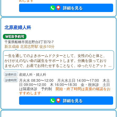
めします
詳細を見る
北原産婦人科
千葉県
船橋市
習志野台2丁目72-7
新京成線 北習志野駅 徒歩10分
一生を通してのよきホームドクターとして、女性の心と体と、
かけがえのない命の誕生をサポートします。分娩を扱っており
ませんので、お産でお待たせすることなく、ゆったりとアット
ホームな診療・丁寧な説明を心がけています。何時間も待って
産婦人科・婦人科
数分の診療という事はございません。パートナーやお子様連れ
での受診も歓迎です、2つある個室やキッズルームでお待ち頂け
月火水 08:30〜12:00 月火水土日 14:00〜17:00 木土
日 09:00〜12:00 木 16:00〜18:30 金・祝休診 土日
ます。
は隔週休診 予約制
開始・終了時間は直接の確認をお
すすめします
詳細を見る