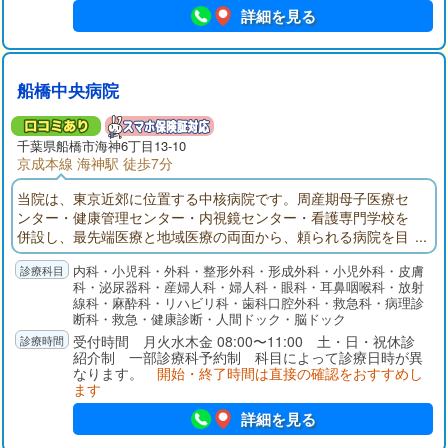
詳細を見る
船橋中央病院
千葉県
船橋市
海神6丁目13-10
京成本線 海神駅 徒歩7分
当院は、東京近郊に位置する中核病院です。周産期母子医療セ
ンター・健康管理センター・内視鏡センター・看護専門学校を
併設し、最先端医療と地域医療の両面から、頼られる病院を目
指しています。今後医療連携をさらに進めるために紹介患者さ
内科・小児科・外科・整形外科・形成外科・小児外科・皮膚
んを中心とした外来診療に転換して行く方針です。
科・泌尿器科・産婦人科・婦人科・眼科・耳鼻咽喉科・放射
線科・麻酔科・リハビリ科・歯科口腔外科・救急科・病理診
断科・救急・健康診断・人間ドック・脳ドック
受付時間 月火水木金 08:00〜11:00 土・日・祝休診
紹介制 一部診療科予約制 科目によって診療日時が異
なります。
開始・終了時間は直接の確認をおすすめし
ます
詳細を見る