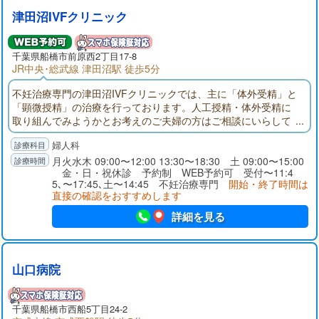
津田沼IVFクリニック
千葉県
船橋市
前原西2丁目17-8
JR中央･総武線 津田沼駅 徒歩5分
不妊治療専門の津田沼IVFクリニックでは、主に「体外受精」と
「顕微授精」の治療を行っております。人工授精・体外受精に
取り組んでみようかとお考えのご夫婦の方はご相談にいらして
ください。
婦人科
月火水木 09:00〜12:00 13:30〜18:30 土 09:00〜15:00
金・日・祝休診 予約制 WEB予約可 受付〜11:4
5､〜17:45､土〜14:45 不妊治療専門
開始・終了時間は
直接の確認をおすすめします
詳細を見る
山口病院
千葉県
船橋市
西船5丁目24-2