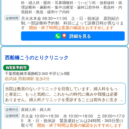
行できるよう取り組んでいます。
科・婦人科・眼科・耳鼻咽喉科・リハビリ科・放射線科・病
理診断科・麻酔科・集中治療室・歯科口腔外科・救急科・内
視鏡科・救急・緩和ケア内科
月火水木金 08:30〜11:00 土・日・祝休診 原則紹介
制､一部診療科予約制 科目によって診療日時が異なりま
す
開始・終了時間は直接の確認をおすすめします
詳細を見る
西船橋こうのとりクリニック
千葉県
船橋市
葛飾町2-343 中沢ビル5階
総武線 西船橋駅 徒歩2分
当院は敷居のないクリニックを目指しています。婦人科をもっ
と身近に、もっと気軽に。これからの時代に痛みや我慢は必要
ありません。婦人科クリニックを受診することは前向きに生き
るためのひとつの手段です。当院ではお子様やご主人様など、
産婦人科・婦人科
ご家族を連れての診察も大丈夫ですのでお気になさらず受診し
てください。当院は予約制とさせていただいております。当日
月火金 10:00〜19:30 水 10:00〜18:00 土 09:00〜17:0
0 木・日・祝休診 緊急避妊ピルは24時間・365日受け
のweb予約も受け付けております。
取り可
開始・終了時間は直接の確認をおすすめします