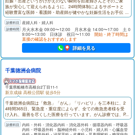
妊娠・出産というかけがえのない瞬間を妊産婦さんとそのご家
族が安心して迎えられるように、24時間体制によるサポートと
経験豊富な医師・看護師・助産師が健やかな妊娠生活をお手伝
いします。豊富なキャリアをもつ当院のスタッフが一人一人に
産婦人科・婦人科
きめ細やかな対応をしております。
月火水木金 09:00〜12:00 月水木金 14:00〜17:00 土 0
9:00〜13:00 日休診 祝日〜11:00
開始・終了時間は
直接の確認をおすすめします
詳細を見る
千葉徳洲会病院
千葉県
船橋市
高根台2丁目11-1
新京成線 高根公団駅 徒歩5分
千葉徳洲会病院は「救急」「がん」「リハビリ」を三本柱に、2
4時間365日、緊急度・重症度によらず、全ての救急患者様を受
け入れ、最善を尽くした医療を行っています。がん診療では、P
ET-CTや放射線治療装置、ダ・ヴィンチなどの先端医療機器導入
内科・外科・消化器内科・消化器外科・循環器内科・呼吸器
のほか、28床の緩和ケア病棟を完備し、全てのがん治療を完結
内科・呼吸器外科・脳神経外科・小児科・婦人科・心臓血管
できる医療体制を確立しております。リハビリテーションで
外科・整形外科・泌尿器科・皮膚科・耳鼻咽喉科・糖尿病内