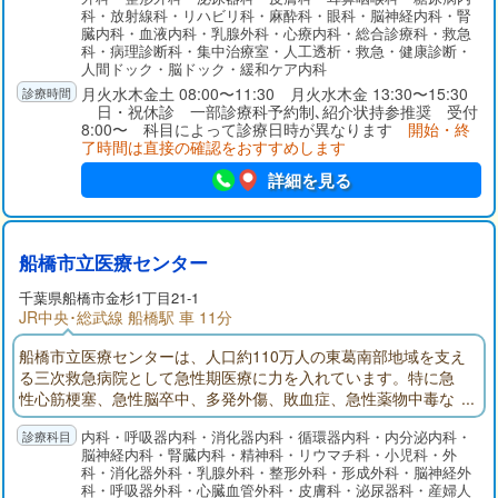
は、回復期リハビリ病棟を56床増床し、さらに多くの患者様を
科・放射線科・リハビリ科・麻酔科・眼科・脳神経内科・腎
受け入れ、社会復帰に向けた支援を行ってまいります。
臓内科・血液内科・乳腺外科・心療内科・総合診療科・救急
科・病理診断科・集中治療室・人工透析・救急・健康診断・
人間ドック・脳ドック・緩和ケア内科
月火水木金土 08:00〜11:30 月火水木金 13:30〜15:30
日・祝休診 一部診療科予約制､紹介状持参推奨 受付
8:00〜 科目によって診療日時が異なります
開始・終
了時間は直接の確認をおすすめします
詳細を見る
船橋市立医療センター
千葉県
船橋市
金杉1丁目21-1
JR中央･総武線 船橋駅 車 11分
船橋市立医療センターは、人口約110万人の東葛南部地域を支え
る三次救急病院として急性期医療に力を入れています。特に急
性心筋梗塞、急性脳卒中、多発外傷、敗血症、急性薬物中毒な
ど超急性期治療が必要な疾患に対応し、その後の集中治療まで
内科・呼吸器内科・消化器内科・循環器内科・内分泌内科・
の一貫した診療を提供しているのが特徴です。質が高く密度の
脳神経内科・腎臓内科・精神科・リウマチ科・小児科・外
濃い医療サービス、さらには急性期リハビリ、回復期・療養型
科・消化器外科・乳腺外科・整形外科・形成外科・脳神経外
病床、そして在宅療養に向けて患者さんが切れ目なく円滑に移
科・呼吸器外科・心臓血管外科・皮膚科・泌尿器科・産婦人