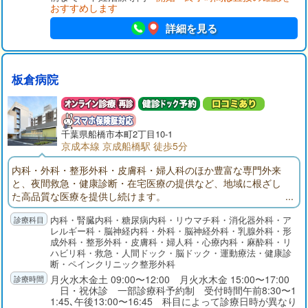
おすすめします
詳細を見る
板倉病院
千葉県
船橋市
本町2丁目10-1
京成本線 京成船橋駅 徒歩5分
内科・外科・整形外科・皮膚科・婦人科のほか豊富な専門外来
と、夜間救急・健康診断・在宅医療の提供など、地域に根ざし
た高品質な医療を提供し続けます。
内科・腎臓内科・糖尿病内科・リウマチ科・消化器外科・ア
レルギー科・脳神経内科・外科・脳神経外科・乳腺外科・形
成外科・整形外科・皮膚科・婦人科・心療内科・麻酔科・リ
ハビリ科・救急・人間ドック・脳ドック・運動療法・健康診
断・ペインクリニック整形外科
月火水木金土 09:00〜12:00 月火水木金 15:00〜17:00
日・祝休診 一部診療科予約制 受付時間午前8:30〜1
1:45､午後13:00〜16:45 科目によって診療日時が異なり