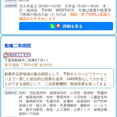
月火木金土 09:00〜12:00 月木金 15:00〜18:00 水・
日・祝休診 予約制 WEB予約可 午後は検査や処置等
で医師の指示のあった方のみ
開始・終了時間は直接の
確認をおすすめします
詳細を見る
船橋二和病院
千葉県
船橋市
二和東5丁目1-1
新京成線 二和向台駅 徒歩6分
船橋市北部地域の拠点病院として、予防からリハビリテーショ
ンまで一貫した総合的な医療を追求。24時間安心してかかるこ
とができる病院として、二次医療機関・救急医療を担ってきま
した。船橋二和病院付属ふたわ診療所(主に外来部門)、ふれあい
内科・消化器内科・循環器内科・小児科・精神科・腎臓内
クリニック（主に健診部門）、二和在宅介護支援センター、八
科・糖尿病内科・外科・整形外科・小児外科・心臓血管外
木が谷在宅介護支援センターでそれぞれ役割分担して連携を取
科・脳神経外科・乳腺外科・皮膚科・泌尿器科・肛門外科・
りながら、地域の皆様の健康を守ります。
産婦人科・婦人科・眼科・耳鼻咽喉科・麻酔科・リハビリ
科・集中治療室・救急・人工透析・人間ドック・健康診断・
緩和ケア内科