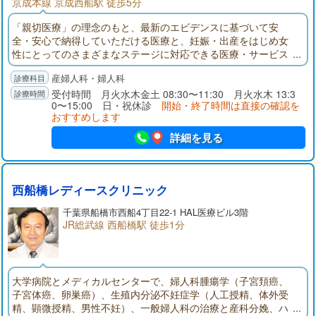
京成本線 京成西船駅 徒歩5分
「親切医療」の理念のもと、最新のエビデンスに基づいて安
全・安心で納得していただける医療と、妊娠・出産をはじめ女
性にとってのさまざまなステージに対応できる医療・サービス
を提供しております。これからも山口病院は、周産期医療を中
産婦人科・婦人科
心に地域とともに成長して参ります。
受付時間 月火水木金土 08:30〜11:30 月火水木 13:3
0〜15:00 日・祝休診
開始・終了時間は直接の確認を
おすすめします
詳細を見る
西船橋レディースクリニック
千葉県
船橋市
西船4丁目22-1 HAL医療ビル3階
JR総武線 西船橋駅 徒歩1分
大学病院とメディカルセンターで、婦人科腫瘍学（子宮頚癌、
子宮体癌、卵巣癌）、生殖内分泌不妊症学（人工授精、体外受
精、顕微授精、男性不妊）、一般婦人科の治療と産科分娩、ハ