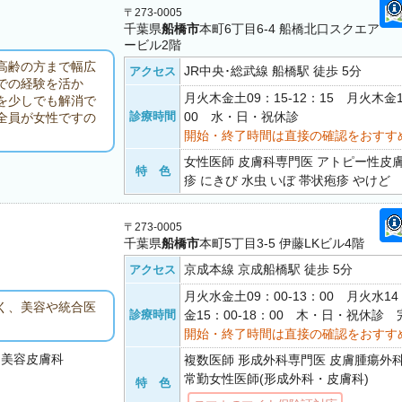
〒273-0005
千葉県
船橋市
本町6丁目6-4 船橋北口スクエア
ービル2階
高齢の方まで幅広
JR中央･総武線 船橋駅 徒歩 5分
アクセス
での経験を活か
月火木金土09：15-12：15 月火木金1
を少しでも解消で
診療時間
00 水・日・祝休診
全員が女性ですの
開始・終了時間は直接の確認をおすす
女性医師 皮膚科専門医 アトピー性皮膚
特 色
疹 にきび 水虫 いぼ 帯状疱疹 やけど
〒273-0005
千葉県
船橋市
本町5丁目3-5 伊藤LKビル4階
京成本線 京成船橋駅 徒歩 5分
アクセス
月火水金土09：00-13：00 月火水14
く、美容や統合医
診療時間
金15：00-18：00 木・日・祝休診
開始・終了時間は直接の確認をおすす
・美容皮膚科
複数医師 形成外科専門医 皮膚腫瘍外
常勤女性医師(形成外科・皮膚科)
特 色