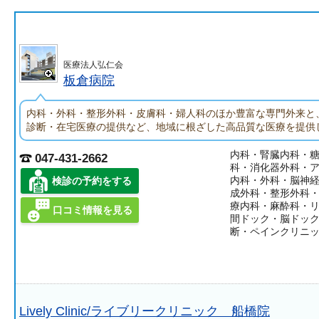
医療法人弘仁会
板倉病院
内科・外科・整形外科・皮膚科・婦人科のほか豊富な専門外来と
診断・在宅医療の提供など、地域に根ざした高品質な医療を提供
内科・腎臓内科・
047-431-2662
科・消化器外科・
内科・外科・脳神
検診の予約をする
成外科・整形外科
療内科・麻酔科・
口コミ情報を見る
間ドック・脳ドッ
断・ペインクリニ
Lively Clinic/ライブリークリニック 船橋院