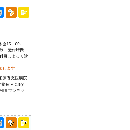
金15：00-
約制 受付時間
45 科目によって診
めします
宅療養支援病院
接種 AICSが
MRI マンモグ