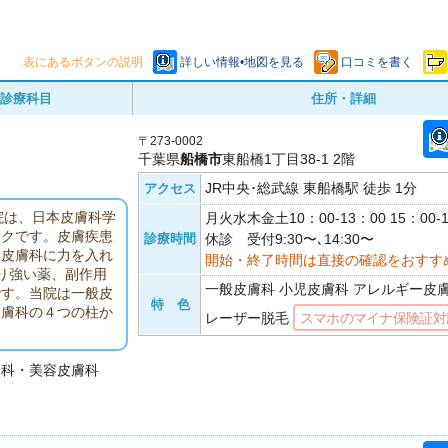
表にあるボタンの説明
詳しい情報•地図を見る
口コミを書く
診療科目
住所・詳細
〒273-0002
千葉県
船橋市
東船橋1丁目38-1 2階
JR中央･総武線 東船橋駅 徒歩 1分
アクセス
院は、日本皮膚科学
月火水木金土10：00-13：00 15：00
ックです。皮膚疾患
診療時間
休診 受付9:30〜､14:30〜
児皮膚科に力を入れ
開始・終了時間は直接の確認をおすす
り強い薬、副作用
一般皮膚科 小児皮膚科 アレルギー皮
です。当院は一般皮
特 色
皮膚科の４つの柱か
レーザー脱毛
スマホのマイナ保険証対
ー科・美容皮膚科