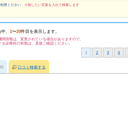
ご利用ください
※探したい言葉を入れて検索します
当中、
1
〜
20
件目を表示します。
機関情報は、変更されている場合がありますので、
する診療科の有無は、直接ご確認ください。
1
2
3
4
明
口コミ検索する