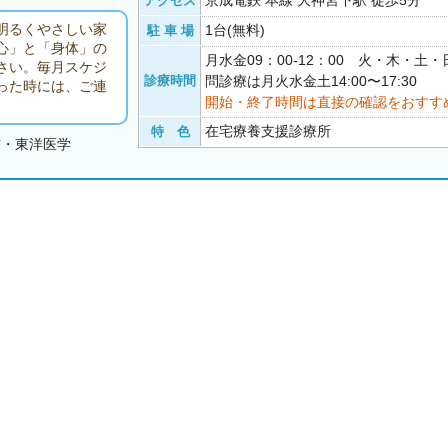
京成電鉄 本線 大神宮下駅 徒歩5分
アクセス
明るくやさしい家
1台(無料)
駐 車 場
心」と「身体」の
月水金09：00-12：00 火・木・土
さい。毎月スケジ
診療時間
問診療は月火水金土14:00〜17:30
った時には、ご連
開始・終了時間は直接の確認をおすす
在宅療養支援診療所
特 色
方・東洋医学