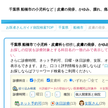
千葉県 船橋市の小児科など｜皮膚の発疹、かゆみ、腫れ、
お医者さんガイド病院検索TOP
千葉県
船橋市
皮膚の発疹
千葉県
船橋市
で
小児科・皮膚科
を標榜し
皮膚の発疹、かゆ
お探しの症状を診療対象とする科目名の一致のみで表示して
い。
さらに診療時間、ネット予約可、日曜・休日診療、女医、オ
表示もできます。また、口コミ評判情報をお探しならば「
口
お探しならばフリーワード検索をご利用ください。
小児科
皮膚科
の
いずれか
全て と
診療科目：
絞り込み検索
※詳細データの登録がない医療機関は対象外 ※女
曜日
：
診療時間：
種別：
ネット予約可
(19)
休日診療
(13)
女医さん
(29)