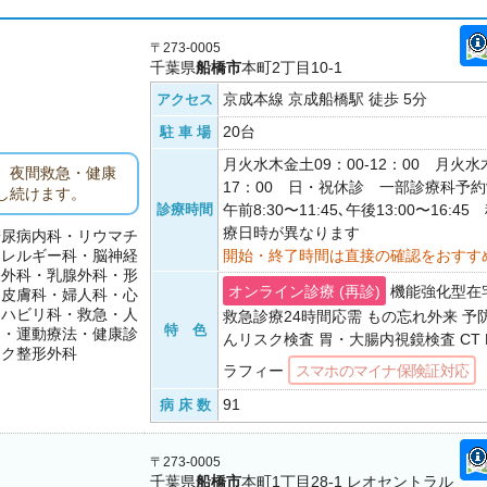
〒273-0005
千葉県
船橋市
本町2丁目10-1
京成本線 京成船橋駅 徒歩 5分
アクセス
20台
駐 車 場
月火水木金土09：00-12：00 月火水木
、夜間救急・健康
17：00 日・祝休診 一部診療科予
し続けます。
診療時間
午前8:30〜11:45､午後13:00〜16:
療日時が異なります
糖尿病内科・リウマチ
アレルギー科・脳神経
開始・終了時間は直接の確認をおすす
経外科・乳腺外科・形
オンライン診療 (再診)
機能強化型在
・皮膚科・婦人科・心
リハビリ科・救急・人
救急診療24時間応需 もの忘れ外来 予防
特 色
ク・運動療法・健康診
んリスク検査 胃・大腸内視鏡検査 CT 
ック整形外科
ラフィー
スマホのマイナ保険証対応
91
病 床 数
〒273-0005
千葉県
船橋市
本町1丁目28-1 レオセントラル