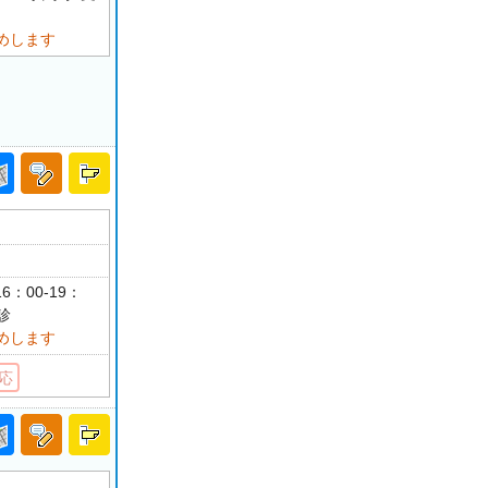
めします
6：00-19：
診
めします
応