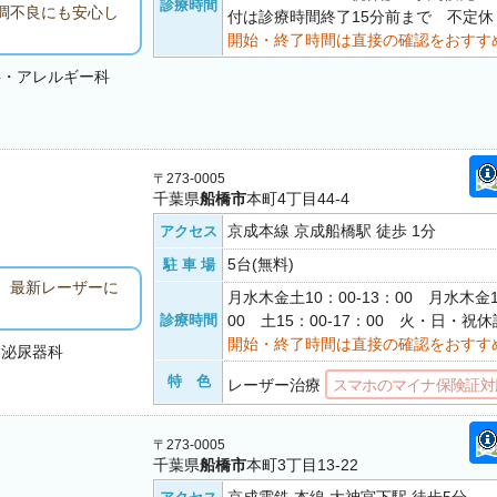
診療時間
調不良にも安心し
付は診療時間終了15分前まで 不定休
開始・終了時間は直接の確認をおすす
科・アレルギー科
〒273-0005
千葉県
船橋市
本町4丁目44-4
京成本線 京成船橋駅 徒歩 1分
アクセス
5台(無料)
駐 車 場
、最新レーザーに
月水木金土10：00-13：00 月水木金1
診療時間
00 土15：00-17：00 火・日・祝休
開始・終了時間は直接の確認をおすす
・泌尿器科
特 色
レーザー治療
スマホのマイナ保険証対
〒273-0005
千葉県
船橋市
本町3丁目13-22