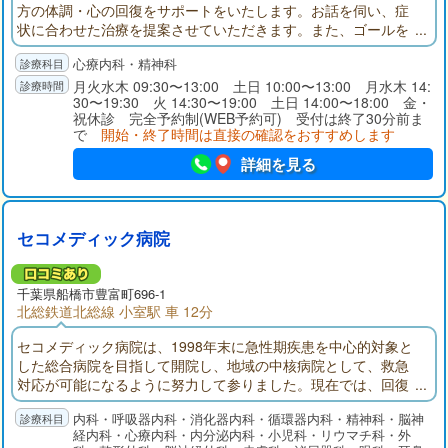
方の体調・心の回復をサポートをいたします。お話を伺い、症
状に合わせた治療を提案させていただきます。また、ゴールを
定めた治療を行います。まずは、お気軽にご相談・お問合せく
心療内科・精神科
ださい。
月火水木 09:30〜13:00 土日 10:00〜13:00 月水木 14:
30〜19:30 火 14:30〜19:00 土日 14:00〜18:00 金・
祝休診 完全予約制(WEB予約可) 受付は終了30分前ま
で
開始・終了時間は直接の確認をおすすめします
詳細を見る
セコメディック病院
千葉県
船橋市
豊富町696-1
北総鉄道北総線 小室駅 車 12分
セコメディック病院は、1998年末に急性期疾患を中心的対象と
した総合病院を目指して開院し、地域の中核病院として、救急
対応が可能になるように努力して参りました。現在では、回復
期リハビリテーション病棟、地域包括ケア病棟を備え、在宅医
内科・呼吸器内科・消化器内科・循環器内科・精神科・脳神
療にも注力しております。
経内科・心療内科・内分泌内科・小児科・リウマチ科・外