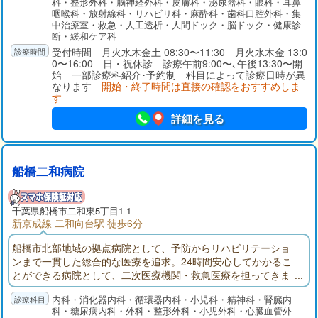
科・整形外科・脳神経外科・皮膚科・泌尿器科・眼科・耳鼻
咽喉科・放射線科・リハビリ科・麻酔科・歯科口腔外科・集
中治療室・救急・人工透析・人間ドック・脳ドック・健康診
断・緩和ケア科
受付時間 月火水木金土 08:30〜11:30 月火水木金 13:0
0〜16:00 日・祝休診 診療午前9:00〜､午後13:30〜開
始 一部診療科紹介･予約制 科目によって診療日時が異
なります
開始・終了時間は直接の確認をおすすめしま
す
詳細を見る
船橋二和病院
千葉県
船橋市
二和東5丁目1-1
新京成線 二和向台駅 徒歩6分
船橋市北部地域の拠点病院として、予防からリハビリテーショ
ンまで一貫した総合的な医療を追求。24時間安心してかかるこ
とができる病院として、二次医療機関・救急医療を担ってきま
した。船橋二和病院付属ふたわ診療所(主に外来部門)、ふれあい
内科・消化器内科・循環器内科・小児科・精神科・腎臓内
クリニック（主に健診部門）、二和在宅介護支援センター、八
科・糖尿病内科・外科・整形外科・小児外科・心臓血管外
木が谷在宅介護支援センターでそれぞれ役割分担して連携を取