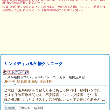
療科の有無は直接ご確認ください。
お探しの症状を診療対象とする科目名の一致のみで表示しています。希望され
る診療が受けられるかどうかは各医療機関にご確認ください。
サンメディカル船橋クリニック
千葉県
船橋市
本町7丁目6-1 イトーヨーカドー船橋店東館3F
JR中央･総武線 船橋駅 徒歩1分
当院は千葉県船橋市と習志野市にある心療内科・精神科を専門
とする保険医療機関です。不安障害、パニック障害、うつ病、
統合失調症はもとよりストレスが原因となって身体に不調をき
たしている状態全般を診察致しております。発達障害の検査・
心療内科・精神科
診断・治療もいたします。親切丁寧な診察とどなたにもわかり