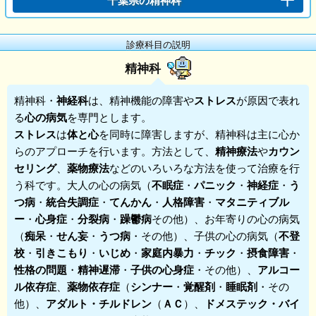
千葉県の精神科
診療科目の説明
精神科
精神科
・
神経科
は、精神機能の障害や
ストレス
が原因で表れ
る
心の病気
を専門とします。
ストレス
は
体と心
を同時に障害しますが、精神科は主に心か
らのアプローチを行います。方法として、
精神療法
や
カウン
セリング
、
薬物療法
などのいろいろな方法を使って治療を行
う科です。大人の心の病気（
不眠症
・
パニック
・
神経症
・
う
つ病
・
統合失調症
・
てんかん
・
人格障害
・
マタニティブル
ー
・
心身症
・
分裂病
・
躁鬱病
その他）、お年寄りの心の病気
（
痴呆
・
せん妄
・
うつ病
・その他）、子供の心の病気（
不登
校
・
引きこもり
・
いじめ
・
家庭内暴力
・
チック
・
摂食障害
・
性格の問題
・
精神遅滞
・
子供の心身症
・その他）、
アルコー
ル依存症
、
薬物依存症
（
シンナー
・
覚醒剤
・
睡眠剤
・その
他）、
アダルト・チルドレン
（
ＡＣ
）、
ドメステック・バイ