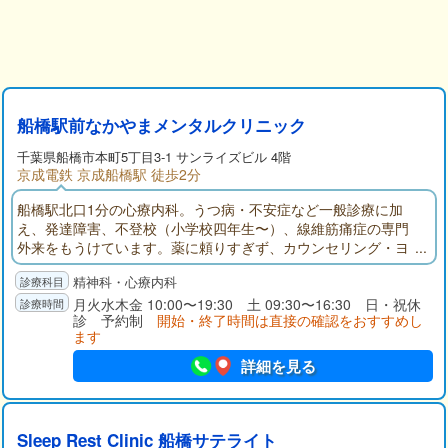
船橋駅前なかやまメンタルクリニック
千葉県
船橋市
本町5丁目3-1 サンライズビル 4階
京成電鉄 京成船橋駅 徒歩2分
船橋駅北口1分の心療内科。うつ病・不安症など一般診療に加
え、発達障害、不登校（小学校四年生〜）、線維筋痛症の専門
外来をもうけています。薬に頼りすぎず、カウンセリング・ヨ
ガなど非薬物療法も取り入れながら、患者さんと相談して治療
精神科・心療内科
をすすめていきます。
月火水木金 10:00〜19:30 土 09:30〜16:30 日・祝休
診 予約制
開始・終了時間は直接の確認をおすすめし
ます
詳細を見る
Sleep Rest Clinic 船橋サテライト