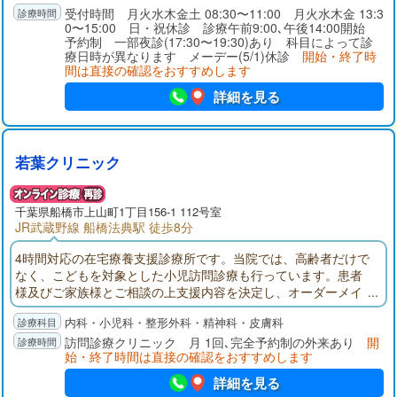
受付時間 月火水木金土 08:30〜11:00 月火水木金 13:3
0〜15:00 日・祝休診 診療午前9:00､午後14:00開始
予約制 一部夜診(17:30〜19:30)あり 科目によって診
療日時が異なります メーデー(5/1)休診
開始・終了時
間は直接の確認をおすすめします
詳細を見る
若葉クリニック
千葉県
船橋市
上山町1丁目156-1 112号室
JR武蔵野線 船橋法典駅 徒歩8分
4時間対応の在宅療養支援診療所です。当院では、高齢者だけで
なく、こどもを対象とした小児訪問診療も行っています。患者
様及びご家族様とご相談の上支援内容を決定し、オーダーメイ
ド型の在宅医療を行います。投薬・点滴の管理など、在宅で安
内科・小児科・整形外科・精神科・皮膚科
全な範囲で行える医療行為は全て可能です。。
訪問診療クリニック 月 1回､完全予約制の外来あり
開
始・終了時間は直接の確認をおすすめします
詳細を見る