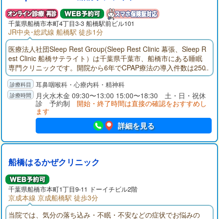
千葉県
船橋市
本町4丁目3-3 船橋駅前ビル101
JR中央･総武線 船橋駅 徒歩1分
医療法人社団Sleep Rest Group(Sleep Rest Clinic 幕張、Sleep R
est Clinic 船橋サテライト）は千葉県千葉市、船橋市にある睡眠
専門クリニックです。開院から6年でCPAP療法の導入件数は250
0件（令和7年5月現在）を超え、多くの患者様にご利用頂いてお
耳鼻咽喉科・心療内科・精神科
ります。
月火水木金 09:30〜13:00 15:00〜18:30 土・日・祝休
診 予約制
開始・終了時間は直接の確認をおすすめし
ます
詳細を見る
船橋はるかぜクリニック
千葉県
船橋市
本町1丁目9-11 ドーイチビル2階
京成本線 京成船橋駅 徒歩3分
当院では、気分の落ち込み・不眠・不安などの症状でお悩みの