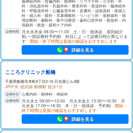
脳神経内科・腎臓内科・精神科・リウマチ科・小児科・外
濃い医療サービス、さらには急性期リハビリ、回復期・療養型
科・消化器外科・乳腺外科・整形外科・形成外科・脳神経外
病床、そして在宅療養に向けて患者さんが切れ目なく円滑に移
科・呼吸器外科・心臓血管外科・皮膚科・泌尿器科・産婦人
行できるよう取り組んでいます。
科・婦人科・眼科・耳鼻咽喉科・リハビリ科・放射線科・病
理診断科・麻酔科・集中治療室・歯科口腔外科・救急科・内
視鏡科・救急・緩和ケア内科
月火水木金 08:30〜11:00 土・日・祝休診 原則紹介
制､一部診療科予約制 科目によって診療日時が異なりま
す
開始・終了時間は直接の確認をおすすめします
詳細を見る
こころクリニック船橋
千葉県
船橋市
本町6丁目2-19 日光屋ビル3階
JR中央･総武線 船橋駅 徒歩1分
心療内科・精神科・神経科
月火水土 09:00〜12:00 月火水金土 13:30〜16:30 月
火水金 17:00〜18:30 木・日・祝休診 予約制
開始・
終了時間は直接の確認をおすすめします
詳細を見る