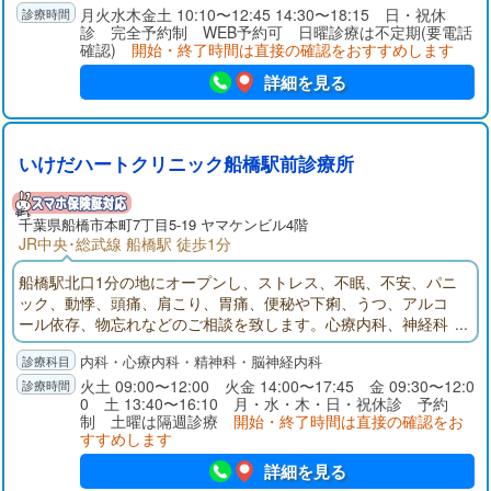
やすい説明を心がけております。何か少しでも気になることが
月火水木金土 10:10〜12:45 14:30〜18:15 日・祝休
診 完全予約制 WEB予約可 日曜診療は不定期(要電話
あれば、どうぞお気軽にご相談下さい。
確認)
開始・終了時間は直接の確認をおすすめします
詳細を見る
いけだハートクリニック船橋駅前診療所
千葉県
船橋市
本町7丁目5-19 ヤマケンビル4階
JR中央･総武線 船橋駅 徒歩1分
船橋駅北口1分の地にオープンし、ストレス、不眠、不安、パニ
ック、動悸、頭痛、肩こり、胃痛、便秘や下痢、うつ、アルコ
ール依存、物忘れなどのご相談を致します。心療内科、神経科
精神科、神経内科、内科を診療科目とするいけだハートクリニ
内科・心療内科・精神科・脳神経内科
ック船橋駅前診療所のサイトです。診療所の写真、地図、診療
案内、診療時間、院長略歴、リンク、お知らせ、などがご覧に
火土 09:00〜12:00 火金 14:00〜17:45 金 09:30〜12:0
0 土 13:40〜16:10 月・水・木・日・祝休診 予約
なれます。
制 土曜は隔週診療
開始・終了時間は直接の確認をお
すすめします
詳細を見る