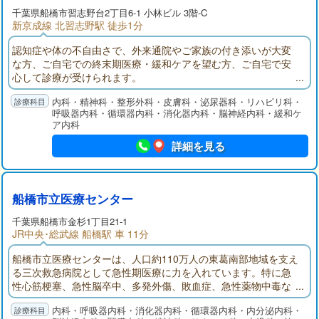
千葉県
船橋市
習志野台2丁目6-1 小林ビル 3階-C
新京成線 北習志野駅 徒歩1分
認知症や体の不自由さで、外来通院やご家族の付き添いが大変
な方、ご自宅での終末期医療・緩和ケアを望む方、ご自宅で安
心して診療が受けられます。
内科・精神科・整形外科・皮膚科・泌尿器科・リハビリ科・
呼吸器内科・循環器内科・消化器内科・脳神経内科・緩和ケ
ア内科
詳細を見る
船橋市立医療センター
千葉県
船橋市
金杉1丁目21-1
JR中央･総武線 船橋駅 車 11分
船橋市立医療センターは、人口約110万人の東葛南部地域を支え
る三次救急病院として急性期医療に力を入れています。特に急
性心筋梗塞、急性脳卒中、多発外傷、敗血症、急性薬物中毒な
ど超急性期治療が必要な疾患に対応し、その後の集中治療まで
内科・呼吸器内科・消化器内科・循環器内科・内分泌内科・
の一貫した診療を提供しているのが特徴です。質が高く密度の