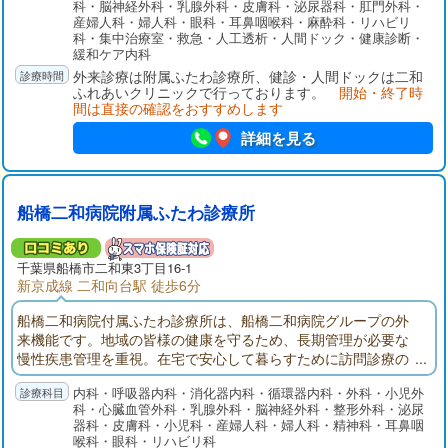
科・脳神経外科・乳腺外科・皮膚科・泌尿器科・肛門外科・
りながら、地域の皆様の健康を守ります。
産婦人科・婦人科・眼科・耳鼻咽喉科・麻酔科・リハビリ
科・集中治療室・救急・人工透析・人間ドック・健康診断・
緩和ケア内科
外来診療は附属ふたわ診療所、健診・人間ドックは二和
ふれあいクリニックで行っております。
開始・終了時
間は直接の確認をおすすめします
詳細を見る
船橋二和病院附属ふたわ診療所
千葉県
船橋市
二和東3丁目16-1
新京成線 二和向台駅 徒歩6分
船橋二和病院付属ふたわ診療所は、船橋二和病院グループの外
来機能です。地域の皆様の健康を守るため、長期管理が必要な
慢性疾患管理を重視。在宅で安心して暮らすために訪問診療の
展開。入退院では船橋二和病院との連携。地域の皆様が安心し
内科・呼吸器内科・消化器内科・循環器内科・外科・小児外
て暮らせるように医療面でサポートできる外来機能を目指して
科・心臓血管外科・乳腺外科・脳神経外科・整形外科・泌尿
います。
器科・皮膚科・小児科・産婦人科・婦人科・精神科・耳鼻咽
喉科・眼科・リハビリ科