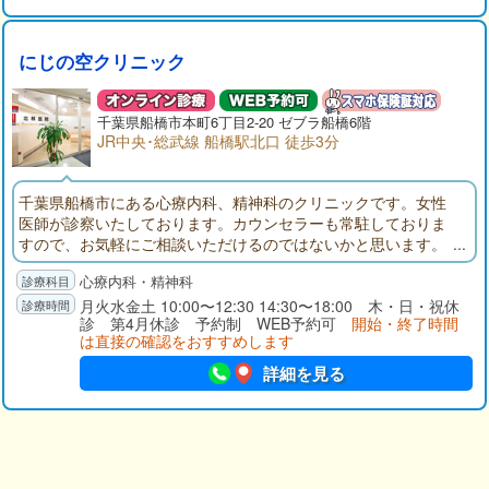
にじの空クリニック
千葉県
船橋市
本町6丁目2-20 ゼブラ船橋6階
JR中央･総武線 船橋駅北口 徒歩3分
千葉県船橋市にある心療内科、精神科のクリニックです。女性
医師が診察いたしております。カウンセラーも常駐しておりま
すので、お気軽にご相談いただけるのではないかと思います。
サイト内には病気の説明、薬の説明のほかに掲示板、チャット
心療内科・精神科
ルーム、当日の予約診療の混雑状況を示すページなどがありま
す。
月火水金土 10:00〜12:30 14:30〜18:00 木・日・祝休
診 第4月休診 予約制 WEB予約可
開始・終了時間
は直接の確認をおすすめします
詳細を見る