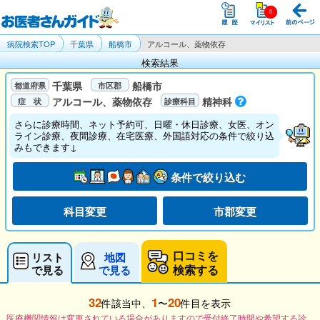
病院検索TOP
千葉県
船橋市
アルコール、薬物依存
検索結果
千葉県
船橋市
アルコール、薬物依存
精神科
さらに診療時間、ネット予約可、日曜・休日診療、女医、オン
ライン診療、夜間診療、在宅医療、外国語対応の条件で絞り込
みもできます↓
条件で絞り込む
科目変更
市郡変更
口コミを
リスト
地図
検索する
で見る
で見る
32
1
20
件該当中、
〜
件目を表示
医療機関情報は変更されている場合がありますので受付終了時間や希望する診