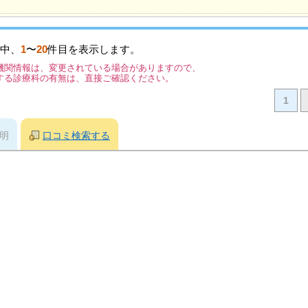
中、
1
〜
20
件目を表示します。
機関情報は、変更されている場合がありますので、
する診療科の有無は、直接ご確認ください。
1
明
口コミ検索する