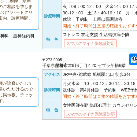
ック、動悸、頭痛、
火土09：00-12：00 火金14：00-17
のご相談を致しま
いけだハートクリ
30-12：00 土13：40-16：10 
診療時間
案内、診療時間、
休診 予約制 土曜は隔週診療
開始・終了時間は直接の確認をおすす
ストレス 在宅支援 生活習慣病予防
精神科
・脳神経内科
特 色
スマホのマイナ保険証対応
〒273-0005
千葉県
船橋市
本町6丁目2-20 ゼブラ船橋6階
JR中央･総武線 船橋駅北口 徒歩3分
アクセス
師が診察いたして
月火水金土10：00-12：30 14：30-
談いただけるので
診療時間
祝休診 第4月休診 予約制 WEB予
に掲示板、チャッ
開始・終了時間は直接の確認をおすす
す。
女性医師在勤 臨床心理士 カウンセリ
特 色
スマホのマイナ保険証対応