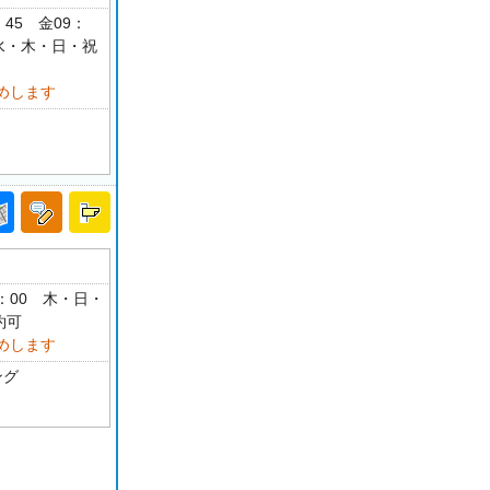
：45 金09：
月・水・木・日・祝
めします
18：00 木・日・
約可
めします
ング