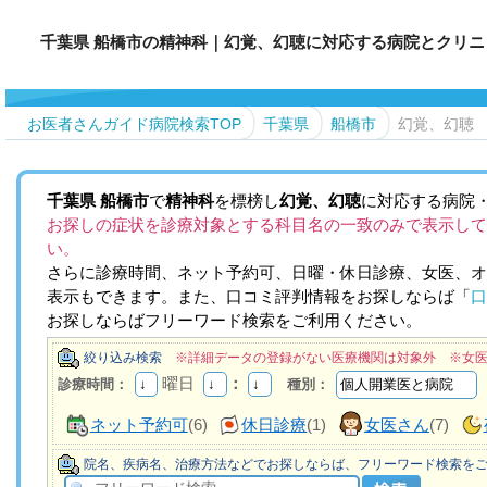
千葉県 船橋市の精神科｜幻覚、幻聴に対応する病院とクリニ
お医者さんガイド病院検索TOP
千葉県
船橋市
幻覚、幻聴
千葉県
船橋市
で
精神科
を標榜し
幻覚、幻聴
に対応する病院・
お探しの症状を診療対象とする科目名の一致のみで表示して
い。
さらに診療時間、ネット予約可、日曜・休日診療、女医、オ
表示もできます。また、口コミ評判情報をお探しならば「
口
お探しならばフリーワード検索をご利用ください。
絞り込み検索
※詳細データの登録がない医療機関は対象外 ※女
曜日
：
診療時間：
種別：
ネット予約可
(6)
休日診療
(1)
女医さん
(7)
院名、疾病名、治療方法などでお探しならば、フリーワード検索を