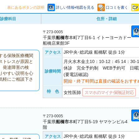
表にあるボタンの説明
詳しい情報•地図を見る
口コミを書く
診療科目
住所・詳細
〒273-0005
千葉県
船橋市
本町7丁目6-1 イトーヨーカドー
船橋店東館3F
JR中央･総武線 船橋駅 徒歩 1分
アクセス
する保険医療機関
月火水木金土10：10-12：45 14：30
ストレスが原因と
。発達障害の検
休診 完全予約制 WEB予約可 日
診療時間
りやすい説明を心
(要電話確認)
気軽にご相談下さ
開始・終了時間は直接の確認をおすす
特 色
女性医師
スマホのマイナ保険証対応
〒273-0005
千葉県
船橋市
本町7丁目5-19 ヤマケンビル4
階
JR中央･総武線 船橋駅 徒歩 1分
アクセス