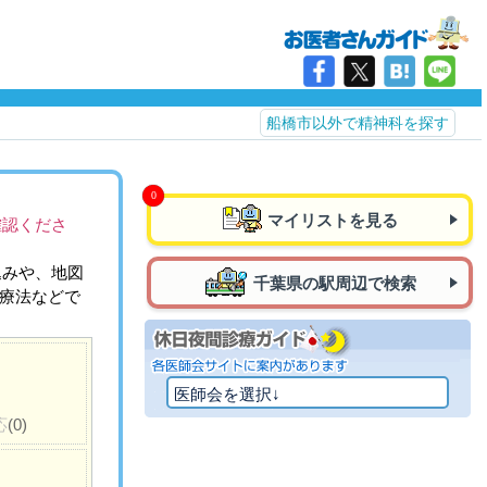
船橋市以外で精神科を探す
マイリストを見る
確認くださ
込みや、地図
千葉県の駅周辺で検索
治療法などで
応
(0)