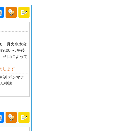
30 月火水木金
9:00〜､午後
制 科目によって
めします
体制 ガンマナ
がん検診