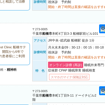
んと相談して治療
診療時間
祝休診 予約制
開始・終了時間は直接の確認をおすす
〒273-0005
千葉県
船橋市
本町4丁目3-3 船橋駅前ビル101
JR中央･総武線 船橋駅 徒歩 1分
アクセス
est Clinic 船橋サテ
月火水木金09：30-13：00 15：00-
。開院から6年で
診療時間
祝休診 予約制
くの患者様にご利用
開始・終了時間は直接の確認をおすす
オンライン診療 (再診)
睡眠外来専門
内科・
精神科
症候群 CPAP 睡眠障害 睡眠検査
特 色
スマホのマイナ保険証対応
〒273-0005
千葉県
船橋市
本町1丁目9-11 ドーイチビル2
階