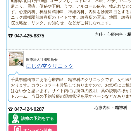
船橋駅北口1分の地にオープンし、ストレス、不眠、不安、パニ
肩こり、胃痛、便秘や下痢、うつ、アルコール依存、物忘れなど
す。心療内科、神経科精神科、神経内科、内科を診療科目とする
ニック船橋駅前診療所のサイトです。診療所の写真、地図、診療
院長略歴、リンク、お知らせ、などがご覧になれます。
内科・心療内科・
047-425-8875
医療法人社団聖鳥会
にじの空クリニック
千葉県船橋市にある心療内科、精神科のクリニックです。女性医
おります。カウンセラーも常駐しておりますので、お気軽にご相
はないかと思います。サイト内には病気の説明、薬の説明のほか
トルーム、当日の予約診療の混雑状況を示すページなどがありま
心療内科・
精神科
047-424-0287
診療の予約をする
オンライン診療