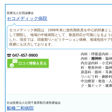
医療法人社団誠馨会
セコメディック病院
セコメディック病院は、1998年末に急性期疾患を中心的対象と
して開院し、地域の中核病院として、救急対応が可能になるよう
した。現在では、回復期リハビリテーション病棟、地域包括ケア
医療にも注力しております。
内科・呼吸器内科
047-457-9900
内科・
精神科
・脳
内分泌内科・小児
口コミ情報を見る
科・整形外科・脳
尿器科・眼科・耳
リハビリ科・麻酔
中治療室・救急・
ク・脳ドック・健
社会医療法人社団千葉県勤労者医療協会
船橋二和病院