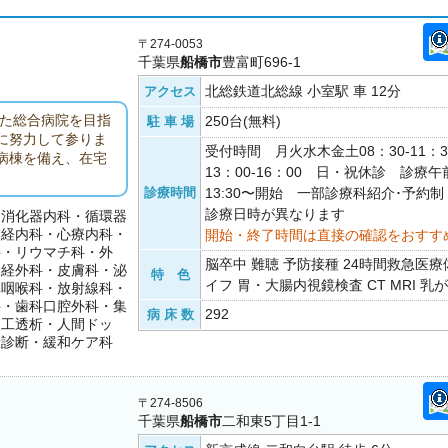
〒274-0053
千葉県
船橋市
豊富町696-1
北総鉄道北総線 小室駅 車 12分
アクセス
した総合病院を目指
250台(無料)
駐 車 場
に努力して参りま
受付時間 月火水木金土08：30-11：
病棟を備え、在宅
13：00-16：00 日・祝休診 診療午前
診療時間
13:30〜開始 一部診療科紹介･予約
診療日時が異なります
・消化器内科・循環器
神経内科・心療内科・
開始・終了時間は直接の確認をおすす
科・リウマチ科・外
脳卒中 難聴 予防接種 24時間救急医療
神経外科・皮膚科・泌
特 色
イフ 胃・大腸内視鏡検査 CT MRI 乳
鼻咽喉科・放射線科・
科・歯科口腔外科・集
292
病 床 数
人工透析・人間ドッ
康診断・緩和ケア科
〒274-8506
千葉県
船橋市
二和東5丁目1-1