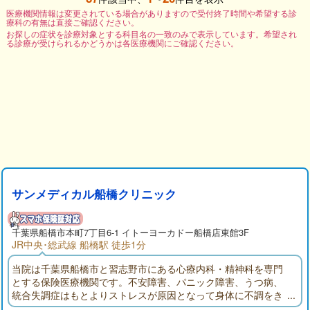
医療機関情報は変更されている場合がありますので受付終了時間や希望する診
療科の有無は直接ご確認ください。
お探しの症状を診療対象とする科目名の一致のみで表示しています。希望され
る診療が受けられるかどうかは各医療機関にご確認ください。
サンメディカル船橋クリニック
千葉県
船橋市
本町7丁目6-1 イトーヨーカドー船橋店東館3F
JR中央･総武線 船橋駅 徒歩1分
当院は千葉県船橋市と習志野市にある心療内科・精神科を専門
とする保険医療機関です。不安障害、パニック障害、うつ病、
統合失調症はもとよりストレスが原因となって身体に不調をき
たしている状態全般を診察致しております。発達障害の検査・