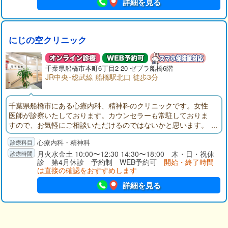
詳細を見る
にじの空クリニック
千葉県
船橋市
本町6丁目2-20 ゼブラ船橋6階
JR中央･総武線 船橋駅北口 徒歩3分
千葉県船橋市にある心療内科、精神科のクリニックです。女性
医師が診察いたしております。カウンセラーも常駐しておりま
すので、お気軽にご相談いただけるのではないかと思います。
サイト内には病気の説明、薬の説明のほかに掲示板、チャット
心療内科・精神科
ルーム、当日の予約診療の混雑状況を示すページなどがありま
す。
月火水金土 10:00〜12:30 14:30〜18:00 木・日・祝休
診 第4月休診 予約制 WEB予約可
開始・終了時間
は直接の確認をおすすめします
詳細を見る