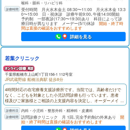
喉科・眼科・リハビリ科
受付時間 月火水木金土 08:30〜11:00 月火水木金 13:3
0〜15:00 日・祝休診 診療午前9:00､午後14:00開始
予約制 一部夜診(17:30〜19:30)あり 科目によって診
療日時が異なります メーデー(5/1)休診
開始・終了時
間は直接の確認をおすすめします
詳細を見る
若葉クリニック
千葉県
船橋市
上山町1丁目156-1 112号室
JR武蔵野線 船橋法典駅 徒歩8分
4時間対応の在宅療養支援診療所です。当院では、高齢者だけで
なく、こどもを対象とした小児訪問診療も行っています。患者
様及びご家族様とご相談の上支援内容を決定し、オーダーメイ
ド型の在宅医療を行います。投薬・点滴の管理など、在宅で安
内科・小児科・整形外科・精神科・皮膚科
全な範囲で行える医療行為は全て可能です。。
訪問診療クリニック 月 1回､完全予約制の外来あり
開
始・終了時間は直接の確認をおすすめします