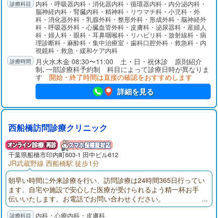
内科・呼吸器内科・消化器内科・循環器内科・内分泌内科・
の一貫した診療を提供しているのが特徴です。質が高く密度の
脳神経内科・腎臓内科・精神科・リウマチ科・小児科・外
濃い医療サービス、さらには急性期リハビリ、回復期・療養型
科・消化器外科・乳腺外科・整形外科・形成外科・脳神経外
病床、そして在宅療養に向けて患者さんが切れ目なく円滑に移
科・呼吸器外科・心臓血管外科・皮膚科・泌尿器科・産婦人
行できるよう取り組んでいます。
科・婦人科・眼科・耳鼻咽喉科・リハビリ科・放射線科・病
理診断科・麻酔科・集中治療室・歯科口腔外科・救急科・内
視鏡科・救急・緩和ケア内科
月火水木金 08:30〜11:00 土・日・祝休診 原則紹介
制､一部診療科予約制 科目によって診療日時が異なりま
す
開始・終了時間は直接の確認をおすすめします
詳細を見る
西船橋訪問診療クリニック
千葉県
船橋市
印内町603-1 田中ビル612
JR武蔵野線 西船橋駅 徒歩1分
朝早い時間に外来診療を行い、訪問診療は24時間365日行ってい
ます。自宅や施設で安心した医療が受けられるよう精一杯お手
伝いいたします。お電話でお問い合わせください。
内科・心療内科・皮膚科