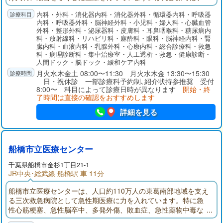
ET-CTや放射線治療装置、ダ・ヴィンチなどの先端医療機器導入
内科・外科・消化器内科・消化器外科・循環器内科・呼吸器
のほか、28床の緩和ケア病棟を完備し、全てのがん治療を完結
内科・呼吸器外科・脳神経外科・小児科・婦人科・心臓血管
できる医療体制を確立しております。リハビリテーションで
外科・整形外科・泌尿器科・皮膚科・耳鼻咽喉科・糖尿病内
は、回復期リハビリ病棟を56床増床し、さらに多くの患者様を
科・放射線科・リハビリ科・麻酔科・眼科・脳神経内科・腎
受け入れ、社会復帰に向けた支援を行ってまいります。
臓内科・血液内科・乳腺外科・心療内科・総合診療科・救急
科・病理診断科・集中治療室・人工透析・救急・健康診断・
人間ドック・脳ドック・緩和ケア内科
月火水木金土 08:00〜11:30 月火水木金 13:30〜15:30
日・祝休診 一部診療科予約制､紹介状持参推奨 受付
8:00〜 科目によって診療日時が異なります
開始・終
了時間は直接の確認をおすすめします
詳細を見る
船橋市立医療センター
千葉県
船橋市
金杉1丁目21-1
JR中央･総武線 船橋駅 車 11分
船橋市立医療センターは、人口約110万人の東葛南部地域を支え
る三次救急病院として急性期医療に力を入れています。特に急
性心筋梗塞、急性脳卒中、多発外傷、敗血症、急性薬物中毒な
ど超急性期治療が必要な疾患に対応し、その後の集中治療まで