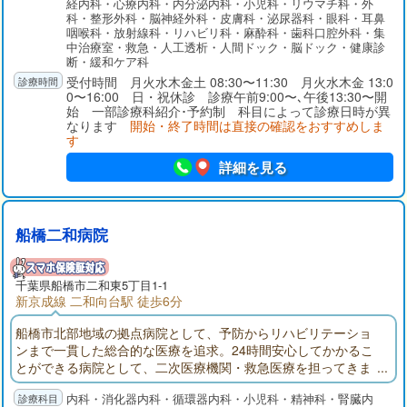
経内科・心療内科・内分泌内科・小児科・リウマチ科・外
科・整形外科・脳神経外科・皮膚科・泌尿器科・眼科・耳鼻
咽喉科・放射線科・リハビリ科・麻酔科・歯科口腔外科・集
中治療室・救急・人工透析・人間ドック・脳ドック・健康診
断・緩和ケア科
受付時間 月火水木金土 08:30〜11:30 月火水木金 13:0
0〜16:00 日・祝休診 診療午前9:00〜､午後13:30〜開
始 一部診療科紹介･予約制 科目によって診療日時が異
なります
開始・終了時間は直接の確認をおすすめしま
す
詳細を見る
船橋二和病院
千葉県
船橋市
二和東5丁目1-1
新京成線 二和向台駅 徒歩6分
船橋市北部地域の拠点病院として、予防からリハビリテーショ
ンまで一貫した総合的な医療を追求。24時間安心してかかるこ
とができる病院として、二次医療機関・救急医療を担ってきま
した。船橋二和病院付属ふたわ診療所(主に外来部門)、ふれあい
内科・消化器内科・循環器内科・小児科・精神科・腎臓内
クリニック（主に健診部門）、二和在宅介護支援センター、八