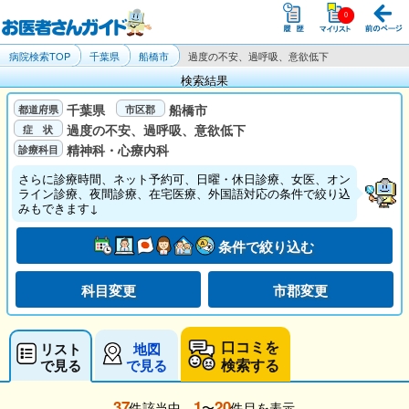
病院検索TOP
千葉県
船橋市
過度の不安、過呼吸、意欲低下
検索結果
千葉県
船橋市
過度の不安、過呼吸、意欲低下
精神科・心療内科
さらに診療時間、ネット予約可、日曜・休日診療、女医、オン
ライン診療、夜間診療、在宅医療、外国語対応の条件で絞り込
みもできます↓
条件で絞り込む
科目変更
市郡変更
口コミを
リスト
地図
検索する
で見る
で見る
37
1
20
件該当中、
〜
件目を表示