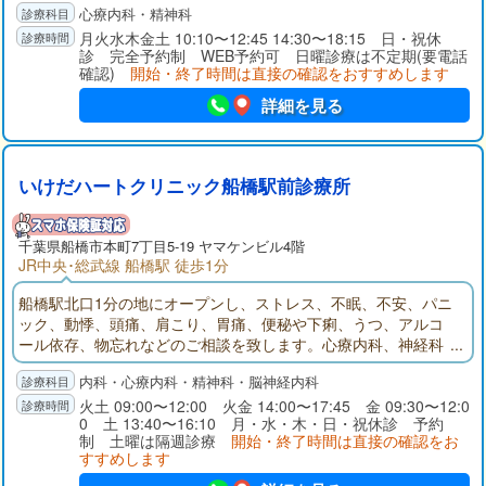
心療内科・精神科
診断・治療もいたします。親切丁寧な診察とどなたにもわかり
やすい説明を心がけております。何か少しでも気になることが
月火水木金土 10:10〜12:45 14:30〜18:15 日・祝休
診 完全予約制 WEB予約可 日曜診療は不定期(要電話
あれば、どうぞお気軽にご相談下さい。
確認)
開始・終了時間は直接の確認をおすすめします
詳細を見る
いけだハートクリニック船橋駅前診療所
千葉県
船橋市
本町7丁目5-19 ヤマケンビル4階
JR中央･総武線 船橋駅 徒歩1分
船橋駅北口1分の地にオープンし、ストレス、不眠、不安、パニ
ック、動悸、頭痛、肩こり、胃痛、便秘や下痢、うつ、アルコ
ール依存、物忘れなどのご相談を致します。心療内科、神経科
精神科、神経内科、内科を診療科目とするいけだハートクリニ
内科・心療内科・精神科・脳神経内科
ック船橋駅前診療所のサイトです。診療所の写真、地図、診療
案内、診療時間、院長略歴、リンク、お知らせ、などがご覧に
火土 09:00〜12:00 火金 14:00〜17:45 金 09:30〜12:0
0 土 13:40〜16:10 月・水・木・日・祝休診 予約
なれます。
制 土曜は隔週診療
開始・終了時間は直接の確認をお
すすめします