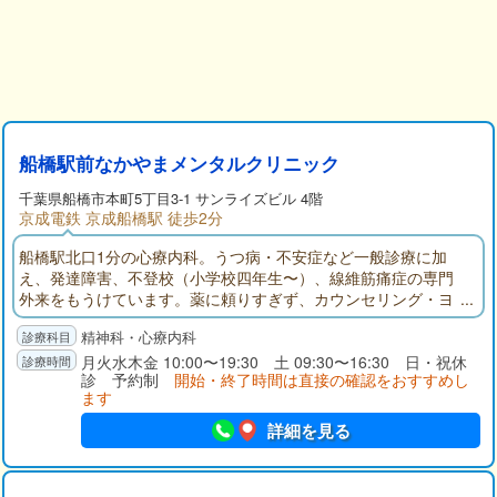
船橋駅前なかやまメンタルクリニック
千葉県
船橋市
本町5丁目3-1 サンライズビル 4階
京成電鉄 京成船橋駅 徒歩2分
船橋駅北口1分の心療内科。うつ病・不安症など一般診療に加
え、発達障害、不登校（小学校四年生〜）、線維筋痛症の専門
外来をもうけています。薬に頼りすぎず、カウンセリング・ヨ
ガなど非薬物療法も取り入れながら、患者さんと相談して治療
精神科・心療内科
をすすめていきます。
月火水木金 10:00〜19:30 土 09:30〜16:30 日・祝休
診 予約制
開始・終了時間は直接の確認をおすすめし
ます
詳細を見る