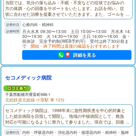
当院では、気分の落ち込み・不眠・不安などの症状でお悩みの
方の体調・心の回復をサポートをいたします。お話を伺い、症
状に合わせた治療を提案させていただきます。また、ゴールを
定めた治療を行います。まずは、お気軽にご相談・お問合せく
心療内科・精神科
ださい。
月火水木 09:30〜13:00 土日 10:00〜13:00 月水木 14:
30〜19:30 火 14:30〜19:00 土日 14:00〜18:00 金・
祝休診 完全予約制(WEB予約可) 受付は終了30分前ま
で
開始・終了時間は直接の確認をおすすめします
詳細を見る
セコメディック病院
千葉県
船橋市
豊富町696-1
北総鉄道北総線 小室駅 車 12分
セコメディック病院は、1998年末に急性期疾患を中心的対象と
した総合病院を目指して開院し、地域の中核病院として、救急
対応が可能になるように努力して参りました。現在では、回復
期リハビリテーション病棟、地域包括ケア病棟を備え、在宅医
内科・呼吸器内科・消化器内科・循環器内科・精神科・脳神
療にも注力しております。