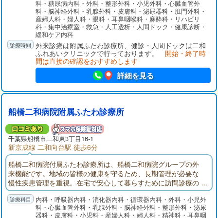
科・糖尿病内科・外科・整形外科・小児外科・心臓血管外
木が谷在宅介護支援センターでそれぞれ役割分担して連携を取
科・脳神経外科・乳腺外科・皮膚科・泌尿器科・肛門外科・
りながら、地域の皆様の健康を守ります。
産婦人科・婦人科・眼科・耳鼻咽喉科・麻酔科・リハビリ
科・集中治療室・救急・人工透析・人間ドック・健康診断・
緩和ケア内科
外来診療は附属ふたわ診療所、健診・人間ドックは二和
ふれあいクリニックで行っております。
開始・終了時
間は直接の確認をおすすめします
詳細を見る
船橋二和病院附属ふたわ診療所
千葉県
船橋市
二和東3丁目16-1
新京成線 二和向台駅 徒歩6分
船橋二和病院付属ふたわ診療所は、船橋二和病院グループの外
来機能です。地域の皆様の健康を守るため、長期管理が必要な
慢性疾患管理を重視。在宅で安心して暮らすために訪問診療の
展開。入退院では船橋二和病院との連携。地域の皆様が安心し
内科・呼吸器内科・消化器内科・循環器内科・外科・小児外
て暮らせるように医療面でサポートできる外来機能を目指して
科・心臓血管外科・乳腺外科・脳神経外科・整形外科・泌尿
います。
器科・皮膚科・小児科・産婦人科・婦人科・精神科・耳鼻咽