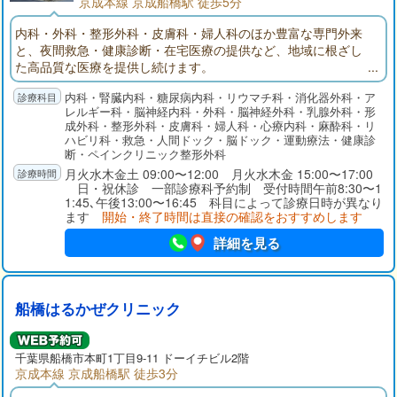
京成本線 京成船橋駅 徒歩5分
内科・外科・整形外科・皮膚科・婦人科のほか豊富な専門外来
と、夜間救急・健康診断・在宅医療の提供など、地域に根ざし
た高品質な医療を提供し続けます。
内科・腎臓内科・糖尿病内科・リウマチ科・消化器外科・ア
レルギー科・脳神経内科・外科・脳神経外科・乳腺外科・形
成外科・整形外科・皮膚科・婦人科・心療内科・麻酔科・リ
ハビリ科・救急・人間ドック・脳ドック・運動療法・健康診
断・ペインクリニック整形外科
月火水木金土 09:00〜12:00 月火水木金 15:00〜17:00
日・祝休診 一部診療科予約制 受付時間午前8:30〜1
1:45､午後13:00〜16:45 科目によって診療日時が異なり
ます
開始・終了時間は直接の確認をおすすめします
詳細を見る
船橋はるかぜクリニック
千葉県
船橋市
本町1丁目9-11 ドーイチビル2階
京成本線 京成船橋駅 徒歩3分