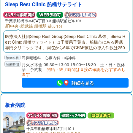
Sleep Rest Clinic 船橋サテライト
千葉県
船橋市
本町4丁目3-3 船橋駅前ビル101
JR中央･総武線 船橋駅 徒歩1分
医療法人社団Sleep Rest Group(Sleep Rest Clinic 幕張、Sleep R
est Clinic 船橋サテライト）は千葉県千葉市、船橋市にある睡眠
専門クリニックです。開院から6年でCPAP療法の導入件数は250
0件（令和7年5月現在）を超え、多くの患者様にご利用頂いてお
耳鼻咽喉科・心療内科・精神科
ります。
月火水木金 09:30〜13:00 15:00〜18:30 土・日・祝休
診 予約制
開始・終了時間は直接の確認をおすすめし
ます
詳細を見る
板倉病院
千葉県
船橋市
本町2丁目10-1