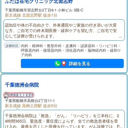
ふたば在宅クリニック北習志野
千葉県
船橋市
習志野台2丁目6-1 小林ビル 3階-C
新京成線 北習志野駅 徒歩1分
認知症や体の不自由さで、外来通院やご家族の付き添いが大変
な方、ご自宅での終末期医療・緩和ケアを望む方、ご自宅で安
心して診療が受けられます。
内科・精神科・整形外科・皮膚科・泌尿器科・リハビリ科・
呼吸器内科・循環器内科・消化器内科・脳神経内科・緩和ケ
ア内科
詳細を見る
千葉徳洲会病院
千葉県
船橋市
高根台2丁目11-1
新京成線 高根公団駅 徒歩5分
千葉徳洲会病院は「救急」「がん」「リハビリ」を三本柱に、2
4時間365日、緊急度・重症度によらず、全ての救急患者様を受
け入れ、最善を尽くした医療を行っています。がん診療では、P