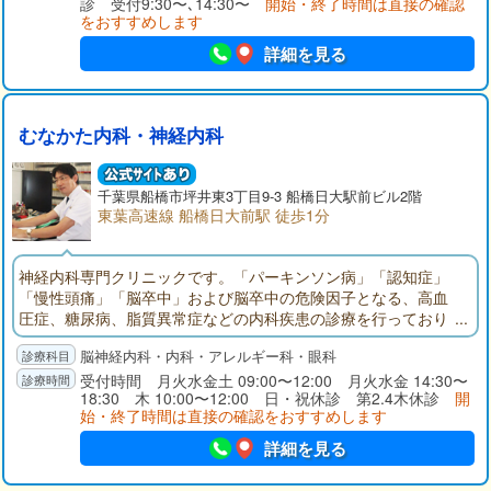
診 受付9:30〜､14:30〜
開始・終了時間は直接の確認
４つの柱からなる皮膚科専門のクリニックです。
をおすすめします
詳細を見る
むなかた内科・神経内科
千葉県
船橋市
坪井東3丁目9-3 船橋日大駅前ビル2階
東葉高速線 船橋日大前駅 徒歩1分
神経内科専門クリニックです。「パーキンソン病」「認知症」
「慢性頭痛」「脳卒中」および脳卒中の危険因子となる、高血
圧症、糖尿病、脂質異常症などの内科疾患の診療を行っており
ます。ふるえ、歩行障害、物忘れなどの症状のある方はご相談
脳神経内科・内科・アレルギー科・眼科
ください。東葉高速鉄道「船橋日大前」東口駅前（くすりの福
太郎２階）。頭部CT完備。神経内科専門医、指導医。頭痛専門
受付時間 月火水金土 09:00〜12:00 月火水金 14:30〜
18:30 木 10:00〜12:00 日・祝休診 第2.4木休診
開
医、指導医。内科学会認定内科医。眼科学会専門医。
始・終了時間は直接の確認をおすすめします
詳細を見る