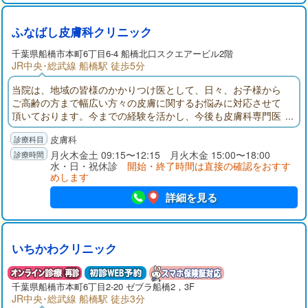
ふなばし皮膚科クリニック
千葉県
船橋市
本町6丁目6-4 船橋北口スクエアービル2階
JR中央･総武線 船橋駅 徒歩5分
当院は、地域の皆様のかかりつけ医として、日々、お子様から
ご高齢の方まで幅広い方々の皮膚に関するお悩みに対応させて
頂いております。今までの経験を活かし、今後も皮膚科専門医
として、皆様の皮膚全般に関するお悩みを少しでも解消できる
皮膚科
ように、お手伝いさせて頂きます。院長をはじめ、スタッフ全
員が女性ですので、安心してご相談ください。
月火木金土 09:15〜12:15 月火木金 15:00〜18:00
水・日・祝休診
開始・終了時間は直接の確認をおすす
めします
詳細を見る
いちかわクリニック
千葉県
船橋市
本町6丁目2-20 ゼブラ船橋2，3F
JR中央･総武線 船橋駅 徒歩3分