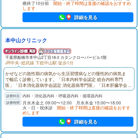
療終了10分前
開始・終了時間は直接の確認をおすすめ
します
詳細を見る
本中山クリニック
千葉県
船橋市
本中山2丁目18-3 カタンクローバービル1階
JR中央･総武線 下総中山駅 徒歩1分
かぜなどの急性期の病気から生活習慣病などの慢性的の病気ま
で幅広く診療しています。「日本内科学会認定 総合内科専門
医」「日本消化器病学会認定 消化器病専門医」「日本肝臓学会
認定 肝臓専門医」として、地域の皆さまに貢献できるよう努力
内科・消化器内科・呼吸器内科・循環器内科
しています。内科の病気に関して、何でも相談できる地域のク
リニックを目指していますので、お気軽に話をしにいらしてく
月水木金土 09:00〜12:00 月水木金 15:00〜18:00
火・日・祝休診
開始・終了時間は直接の確認をおすす
ださい。
めします
詳細を見る