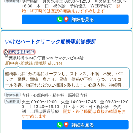
受付時間 月火水金土 09:30〜12:30 月火金土 14:30〜
18:30 木・日・祝休診 予約優先 WEB予約可
開
始・終了時間は直接の確認をおすすめします
詳細を見る
いけだハートクリニック船橋駅前診療所
千葉県
船橋市
本町7丁目5-19 ヤマケンビル4階
JR中央･総武線 船橋駅 徒歩1分
船橋駅北口1分の地にオープンし、ストレス、不眠、不安、パニ
ック、動悸、頭痛、肩こり、胃痛、便秘や下痢、うつ、アルコ
ール依存、物忘れなどのご相談を致します。心療内科、神経科
精神科、神経内科、内科を診療科目とするいけだハートクリニ
内科・心療内科・精神科・脳神経内科
ック船橋駅前診療所のサイトです。診療所の写真、地図、診療
案内、診療時間、院長略歴、リンク、お知らせ、などがご覧に
火土 09:00〜12:00 火金 14:00〜17:45 金 09:30〜12:0
0 土 13:40〜16:10 月・水・木・日・祝休診 予約
なれます。
制 土曜は隔週診療
開始・終了時間は直接の確認をお
すすめします
詳細を見る