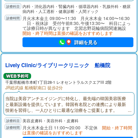
相協力して安全で安心な医療に取り組みます。
内科・消化器内科・腎臓内科・循環器内科・乳腺外科・糖尿
病内科・人工透析・健康診断・人間ドック
月火水木金土 09:00〜11:30 月火水木金 14:00〜16:30
日・祝休診 受付午前8:30､午後13:30〜 科目によっ
て診療日時が異なります 北習志野花輪病院関連施設
開始・終了時間は直接の確認をおすすめします
詳細を見る
Lively Clinic/ライブリークリニック 船橋院
千葉県
船橋市
本町1丁目28-1 レオセントラルスクエアIII 2階
JR総武線 船橋駅南口 徒歩2分
当院は美容アンチエイジングに特化し、最先端の韓国美容医療
と最新設備を提供しています。韓国有名院との連携により最新
技術を習得し、一人ひとりに最適な治療をご提案します。
美容皮膚科・美容外科・皮膚科
月火水木金土日 11:00〜20:00 不定休
開始・終了時間
は直接の確認をおすすめします