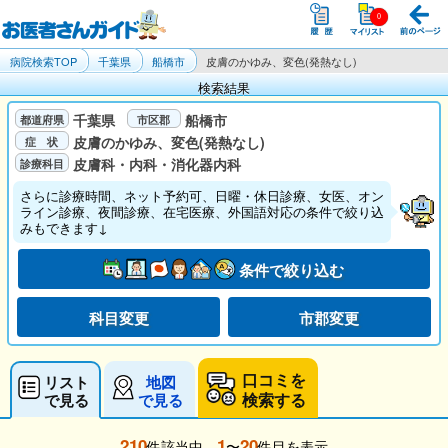
病院検索TOP
千葉県
船橋市
皮膚のかゆみ、変色(発熱なし)
検索結果
千葉県
船橋市
皮膚のかゆみ、変色(発熱なし)
皮膚科・内科・消化器内科
さらに診療時間、ネット予約可、日曜・休日診療、女医、オン
ライン診療、夜間診療、在宅医療、外国語対応の条件で絞り込
みもできます↓
条件で絞り込む
科目変更
市郡変更
口コミを
リスト
地図
検索する
で見る
で見る
210
1
20
件該当中、
〜
件目を表示