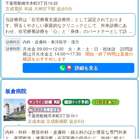
千葉県
船橋市
本町3丁目13-22
京成電鉄 本線 大神宮下駅 徒歩5分
当診療所は「在宅療養支援診療所」として認定されておりま
す。明るくやさしい家庭的なクリニックとして、外来診療にあ
わせ、在宅療養診療を「心」と「身体」のパートナーとして訪
問させていただきます。お気軽にご相談ください。毎月スケジ
内科・皮膚科・東洋医学・漢方
ュール表を作成し、定期的に訪問いたします。急に具合が悪く
なった時には、ご連絡頂ければスケジュール外でも訪問いたし
月水金 09:00〜12:00 火・木・土・日・祝休診 訪問診
療は月火水金土 14:00〜17:30
開始・終了時間は直接の
ます。
確認をおすすめします
詳細を見る
板倉病院
千葉県
船橋市
本町2丁目10-1
京成本線 京成船橋駅 徒歩5分
内科・外科・整形外科・皮膚科・婦人科のほか豊富な専門外来
と、夜間救急・健康診断・在宅医療の提供など、地域に根ざし