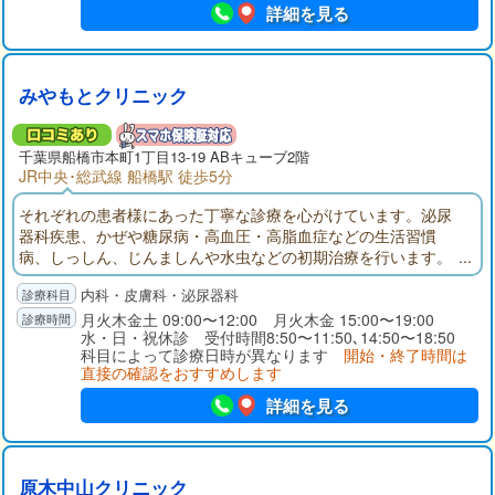
詳細を見る
みやもとクリニック
千葉県
船橋市
本町1丁目13-19 ABキューブ2階
JR中央･総武線 船橋駅 徒歩5分
それぞれの患者様にあった丁寧な診療を心がけています。泌尿
器科疾患、かぜや糖尿病・高血圧・高脂血症などの生活習慣
病、しっしん、じんましんや水虫などの初期治療を行います。
採血、エコー（腹部エコー・頸動脈エコー）は当院にて検査い
内科・皮膚科・泌尿器科
たします。CT、MRIは提携医療機関で撮影し、当日に診察でき
ます。なるべく不必要な薬は処方しない。患者様の状態に一番
月火木金土 09:00〜12:00 月火木金 15:00〜19:00
水・日・祝休診 受付時間8:50〜11:50､14:50〜18:50
合った薬を考えていきます。
科目によって診療日時が異なります
開始・終了時間は
直接の確認をおすすめします
詳細を見る
原木中山クリニック