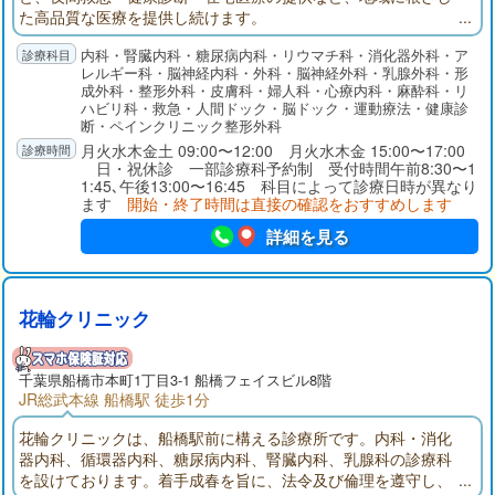
た高品質な医療を提供し続けます。
内科・腎臓内科・糖尿病内科・リウマチ科・消化器外科・ア
レルギー科・脳神経内科・外科・脳神経外科・乳腺外科・形
成外科・整形外科・皮膚科・婦人科・心療内科・麻酔科・リ
ハビリ科・救急・人間ドック・脳ドック・運動療法・健康診
断・ペインクリニック整形外科
月火水木金土 09:00〜12:00 月火水木金 15:00〜17:00
日・祝休診 一部診療科予約制 受付時間午前8:30〜1
1:45､午後13:00〜16:45 科目によって診療日時が異なり
ます
開始・終了時間は直接の確認をおすすめします
詳細を見る
花輪クリニック
千葉県
船橋市
本町1丁目3-1 船橋フェイスビル8階
JR総武本線 船橋駅 徒歩1分
花輪クリニックは、船橋駅前に構える診療所です。内科・消化
器内科、循環器内科、糖尿病内科、腎臓内科、乳腺科の診療科
を設けております。着手成春を旨に、法令及び倫理を遵守し、