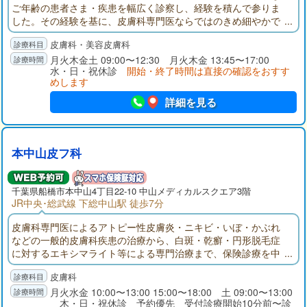
ご年齢の患者さま・疾患を幅広く診察し、経験を積んで参りま
した。その経験を基に、皮膚科専門医ならではのきめ細やかで
専門性の高い治療を提供し、あかちゃんからお年寄りまで、家
皮膚科・美容皮膚科
族みんなの皮ふのお悩みに寄り添い、笑顔あふれる皮ふ科をめ
ざします。
月火木金土 09:00〜12:30 月火木金 13:45〜17:00
水・日・祝休診
開始・終了時間は直接の確認をおすす
めします
詳細を見る
本中山皮フ科
千葉県
船橋市
本中山4丁目22-10 中山メディカルスクエア3階
JR中央･総武線 下総中山駅 徒歩7分
皮膚科専門医によるアトピー性皮膚炎・ニキビ・いぼ・かぶれ
などの一般的皮膚科疾患の治療から、白斑・乾癬・円形脱毛症
に対するエキシマライト等による専門治療まで、保険診療を中
心に行います。地域医療の向上を目指し、皮膚科専門医として
皮膚科
適切な役割を果たせるよう努めて参ります。
月火水金 10:00〜13:00 15:00〜18:00 土 09:00〜13:00
木・日・祝休診 予約優先 受付診療開始10分前〜診