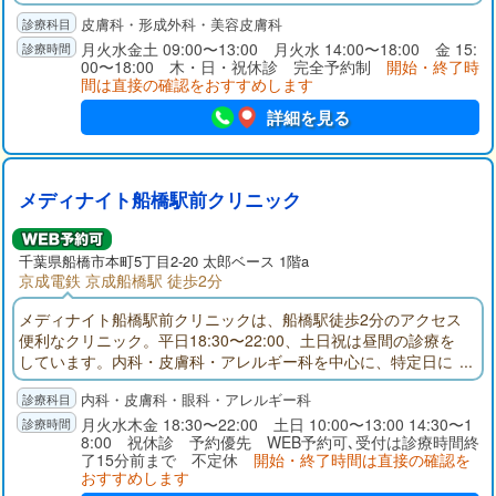
皮膚科・形成外科・美容皮膚科
月火水金土 09:00〜13:00 月火水 14:00〜18:00 金 15:
00〜18:00 木・日・祝休診 完全予約制
開始・終了時
間は直接の確認をおすすめします
詳細を見る
メディナイト船橋駅前クリニック
千葉県
船橋市
本町5丁目2-20 太郎ベース 1階a
京成電鉄 京成船橋駅 徒歩2分
メディナイト船橋駅前クリニックは、船橋駅徒歩2分のアクセス
便利なクリニック。平日18:30〜22:00、土日祝は昼間の診療を
しています。内科・皮膚科・アレルギー科を中心に、特定日に
は眼科診療にも対応。さらにピル・性感染症・AGA・ED・禁煙
内科・皮膚科・眼科・アレルギー科
外来など幅広い自費診療もご用意。お仕事帰りや休日の急な体
調不良にも安心してご受診いただけます。
月火水木金 18:30〜22:00 土日 10:00〜13:00 14:30〜1
8:00 祝休診 予約優先 WEB予約可､受付は診療時間終
了15分前まで 不定休
開始・終了時間は直接の確認を
おすすめします