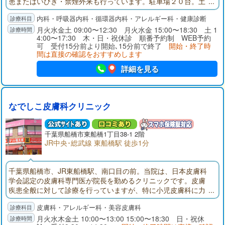
患またはいびき・禁煙外来も行っています。駐車場２０台。土
曜診療も行っています。
内科・呼吸器内科・循環器内科・アレルギー科・健康診断
月火水金土 09:00〜12:30 月火水金 15:00〜18:30 土 1
4:00〜17:30 木・日・祝休診 順番予約制 WEB予約
可 受付15分前より開始､15分前で終了
開始・終了時
間は直接の確認をおすすめします
詳細を見る
なでしこ皮膚科クリニック
千葉県
船橋市
東船橋1丁目38-1 2階
JR中央･総武線 東船橋駅 徒歩1分
千葉県船橋市、JR東船橋駅、南口目の前。当院は、日本皮膚科
学会認定の皮膚科専門医が院長を勤めるクリニックです。皮膚
疾患全般に対して診療を行っていますが、特に小児皮膚科に力
を入れています。1歳未満の赤ちゃんには、出来る限り強い薬、
皮膚科・アレルギー科・美容皮膚科
副作用の多い薬は使わないというのが、院長の方針です。当院
は一般皮膚科・小児皮膚科・アレルギー皮膚科・美容皮膚科の
月火水木金土 10:00〜13:00 15:00〜18:30 日・祝休