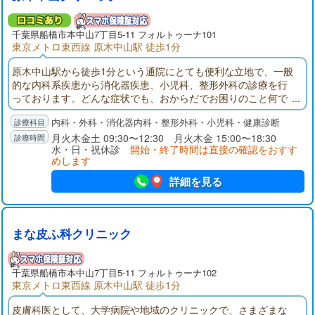
千葉県
船橋市
本中山7丁目5-11 フォルトゥーナ101
東京メトロ東西線 原木中山駅 徒歩1分
原木中山駅から徒歩1分という通院にとても便利な立地で、一般
的な内科系疾患から消化器疾患、小児科、整形外科の診療を行
っております。どんな症状でも、おからだでお困りのこと何で
もお気軽にご相談をいただけますと幸いでございます。
内科・外科・消化器内科・整形外科・小児科・健康診断
月火木金土 09:30〜12:30 月火木金 15:00〜18:30
水・日・祝休診
開始・終了時間は直接の確認をおすす
めします
詳細を見る
まな皮ふ科クリニック
千葉県
船橋市
本中山7丁目5-11 フォルトゥーナ102
東京メトロ東西線 原木中山駅 徒歩1分
皮膚科医として、大学病院や地域のクリニックで、さまざまな