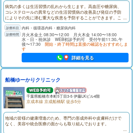
病気の多くは生活習慣の乱れから生じます。高血圧や糖尿病、
コレステロールの異常などの生活習慣病の改善及び発症の予防
によりその先に潜む重大な疾患を予防することができます。こ
のような思いから、私は地域住民の皆様の健康をより早い段階
内科・循環器内科・糖尿病内科
から守るため、生活習慣病を中心としたプライマリケアの実践
を主に置いた診療を行い、微力ながらも地域医療に貢献をして
月火木金土 08:30〜12:00 月火木金 14:00〜18:00
水・日・祝休診 WEB初診予約可 受付午前11:30､午
いきたいと考えております。宜しくお願いいたします。
後〜17:30
開始・終了時間は直接の確認をおすすめしま
す
詳細を見る
船橋ゆーかりクリニック
千葉県
船橋市
本町5丁目3-5 伊藤LKビル4階
京成本線 京成船橋駅 徒歩5分
地域の皆様の健康増進のため、専門の形成外科や皮膚科だけで
なく、美容や統合医療の面からも取り組んでおります。