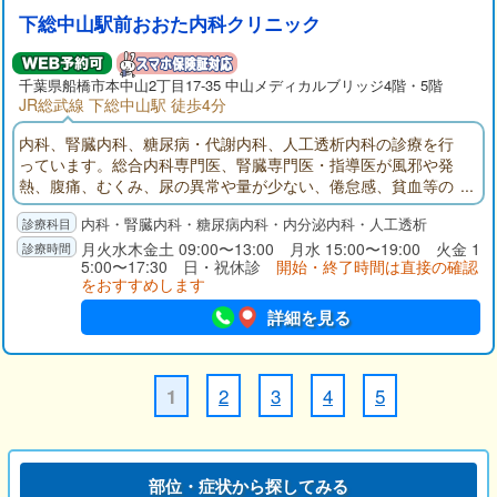
下総中山駅前おおた内科クリニック
千葉県
船橋市
本中山2丁目17-35 中山メディカルブリッジ4階・5階
JR総武線 下総中山駅 徒歩4分
内科、腎臓内科、糖尿病・代謝内科、人工透析内科の診療を行
っています。総合内科専門医、腎臓専門医・指導医が風邪や発
熱、腹痛、むくみ、尿の異常や量が少ない、倦怠感、貧血等の
症状の診療を行います。透析治療にも対応しています。
内科・腎臓内科・糖尿病内科・内分泌内科・人工透析
月火水木金土 09:00〜13:00 月水 15:00〜19:00 火金 1
5:00〜17:30 日・祝休診
開始・終了時間は直接の確認
をおすすめします
詳細を見る
2
3
4
5
1
部位・症状から探してみる