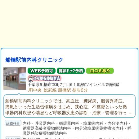
船橋駅前内科クリニック
千葉県
船橋市
本町7丁目6-1 船橋ツインビル東館6階
JR中央･総武線 船橋駅 徒歩2分
船橋駅前内科クリニックでは、高血圧、糖尿病、脂質異常症、
痛風といった生活習慣病をはじめ、狭心症、不整脈といった循
環器内科疾患や喘息など呼吸器疾患の診断・治療・管理を行っ
ております。常に患者様お一人おひとりの生活の質（QOL）向
内科・呼吸器内科・循環器内科・糖尿病内科・内分泌内科・
上を念頭においた医療を提供していくことを目指しておりま
循環器高齢者薬物療法内科・内分泌糖尿病薬物療法内科・呼
す。
吸器感染症薬物療法内科