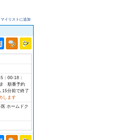
マイリストに追加
5：00-18：
休診 順番予約
､15分前で終了
めします
科医 ホームドク