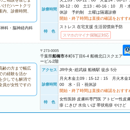
火土09：00-12：00 火金14：00-17
のご相談を致しま
いけだハートクリ
30-12：00 土13：40-16：10 
診療時間
案内、診療時間、
休診 予約制 土曜は隔週診療
開始・終了時間は直接の確認をおすす
ストレス 在宅支援 生活習慣病予防
精神科・脳神経内科
特 色
スマホのマイナ保険証対応
〒273-0005
千葉県
船橋市
本町6丁目6-4 船橋北口スクエア
ービル2階
高齢の方まで幅広
JR中央･総武線 船橋駅 徒歩 5分
アクセス
での経験を活か
月火木金土09：15-12：15 月火木金1
を少しでも解消で
診療時間
00 水・日・祝休診
全員が女性ですの
開始・終了時間は直接の確認をおすす
女性医師 皮膚科専門医 アトピー性皮膚
特 色
疹 にきび 水虫 いぼ 帯状疱疹 やけど