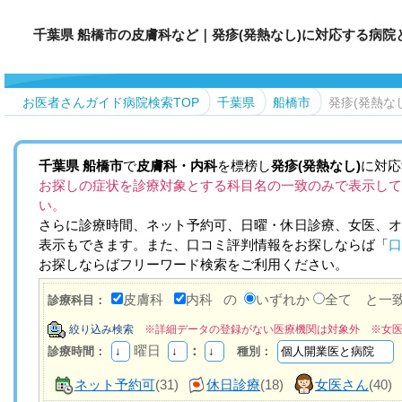
千葉県 船橋市の皮膚科など｜発疹(発熱なし)に対応する病院
お医者さんガイド病院検索TOP
千葉県
船橋市
発疹(発熱な
千葉県
船橋市
で
皮膚科・内科
を標榜し
発疹(発熱なし)
に対応
お探しの症状を診療対象とする科目名の一致のみで表示して
い。
さらに診療時間、ネット予約可、日曜・休日診療、女医、オ
表示もできます。また、口コミ評判情報をお探しならば「
口
お探しならばフリーワード検索をご利用ください。
皮膚科
内科
の
いずれか
全て と一
診療科目：
絞り込み検索
※詳細データの登録がない医療機関は対象外 ※女
曜日
：
診療時間：
種別：
ネット予約可
(31)
休日診療
(18)
女医さん
(40)