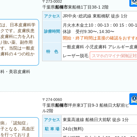
〒273-0002
千葉県
船橋市
東船橋1丁目38-1 2階
JR中央･総武線 東船橋駅 徒歩 1分
アクセス
院は、日本皮膚科学
月火水木金土10：00-13：00 15：00
ックです。皮膚疾患
診療時間
休診 受付9:30〜､14:30〜
児皮膚科に力を入れ
開始・終了時間は直接の確認をおすす
り強い薬、副作用
一般皮膚科 小児皮膚科 アレルギー皮
です。当院は一般皮
特 色
皮膚科の４つの柱か
レーザー脱毛
スマホのマイナ保険証対
ー科・美容皮膚科
〒274-0060
千葉県
船橋市
坪井東3丁目9-3 船橋日大駅前ビ
ル2階
東葉高速線 船橋日大前駅 徒歩 1分
アクセス
ン病」「認知症」
24台(無料)
因子となる、高血圧
駐 車 場
療を行っておりま