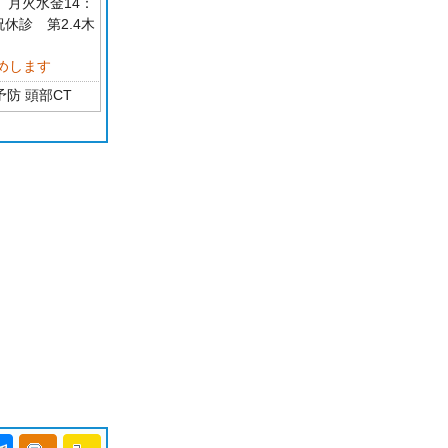
0 月火水金14：
・祝休診 第2.4木
めします
防 頭部CT