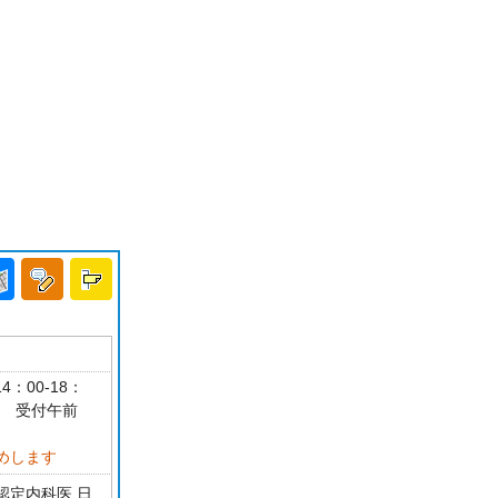
4：00-18：
可 受付午前
めします
認定内科医 日