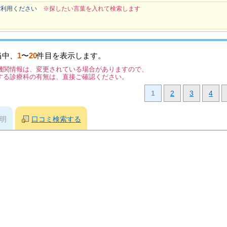
ご利用ください
※探したい言葉を入れて検索します
当中、
1
〜
20
件目を表示します。
機関情報は、変更されている場合がありますので、
する診療科の有無は、直接ご確認ください。
1
2
3
4
明
口コミ検索する