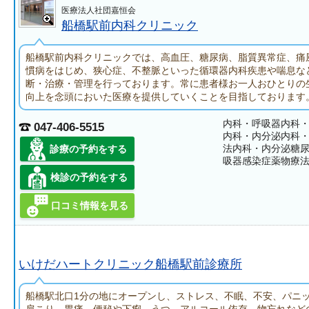
医療法人社団嘉恒会
船橋駅前内科クリニック
船橋駅前内科クリニックでは、高血圧、糖尿病、脂質異常症、痛
慣病をはじめ、狭心症、不整脈といった循環器内科疾患や喘息な
断・治療・管理を行っております。常に患者様お一人おひとりの生
向上を念頭においた医療を提供していくことを目指しております
内科・呼吸器内科
047-406-5515
内科・内分泌内科
法内科・内分泌糖
診療の予約をする
吸器感染症薬物療
検診の予約をする
口コミ情報を見る
いけだハートクリニック船橋駅前診療所
船橋駅北口1分の地にオープンし、ストレス、不眠、不安、パニ