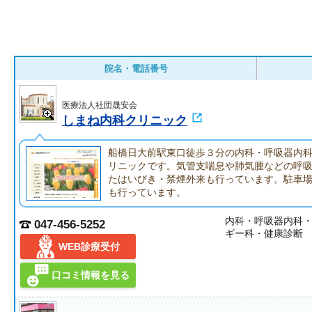
院名・電話番号
医療法人社団晟安会
しまね内科クリニック
船橋日大前駅東口徒歩３分の内科・呼吸器内
リニックです。気管支喘息や肺気腫などの呼
たはいびき・禁煙外来も行っています。駐車
も行っています。
内科・呼吸器内科
047-456-5252
ギー科・健康診断
WEB診療受付
口コミ情報を見る