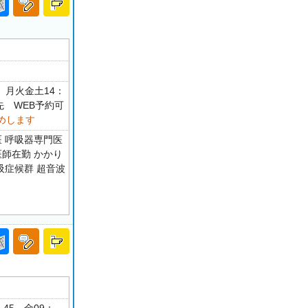
0 月火金土14：
先 WEB予約可
めします
医 呼吸器専門医
医師在勤 かかり
吸症候群 超音波