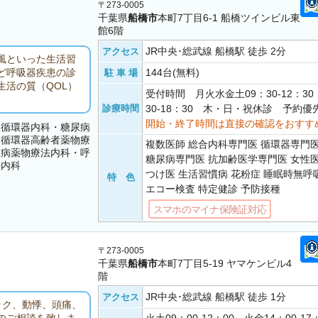
〒273-0005
千葉県
船橋市
本町7丁目6-1 船橋ツインビル東
館6階
JR中央･総武線 船橋駅 徒歩 2分
アクセス
風といった生活習
144台(無料)
ど呼吸器疾患の診
駐 車 場
活の質（QOL）
受付時間 月火水金土09：30-12：3
。
診療時間
30-18：30 木・日・祝休診 予約優
開始・終了時間は直接の確認をおすす
・循環器内科・糖尿病
・循環器高齢者薬物療
複数医師 総合内科専門医 循環器専門
尿病薬物療法内科・呼
糖尿病専門医 抗加齢医学専門医 女性
法内科
つけ医 生活習慣病 花粉症 睡眠時無呼
特 色
エコー検査 特定健診 予防接種
スマホのマイナ保険証対応
〒273-0005
千葉県
船橋市
本町7丁目5-19 ヤマケンビル4
階
JR中央･総武線 船橋駅 徒歩 1分
アクセス
ック、動悸、頭痛、