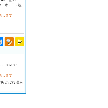
：45 金09：
月・水・木・日・祝
めします
5：00-18：
めします
炎 かぶれ 蕁麻