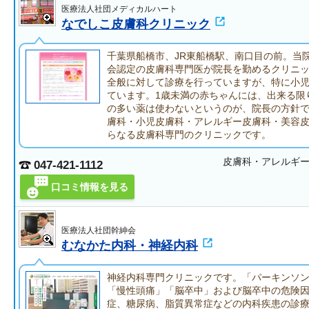
医療法人社団メディカルハート
なでしこ皮膚科クリニック
千葉県船橋市、JR東船橋駅、南口目の前。当
会認定の皮膚科専門医が院長を勤めるクリニ
全般に対して診療を行っていますが、特に小
ています。1歳未満の赤ちゃんには、出来る限
の多い薬は使わないというのが、院長の方針
膚科・小児皮膚科・アレルギー皮膚科・美容
らなる皮膚科専門のクリニックです。
皮膚科・アレルギ
047-421-1112
口コミ情報を見る
医療法人社団幹紳会
むなかた内科・神経内科
神経内科専門クリニックです。「パーキンソ
「慢性頭痛」「脳卒中」および脳卒中の危険
症、糖尿病、脂質異常症などの内科疾患の診