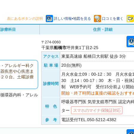
表にあるボタンの説明
詳しい情報•地図を見る
口コミを書く
診療科目
住所・詳細
〒274-0060
千葉県
船橋市
坪井東1丁目2-25
東葉高速線 船橋日大前駅 徒歩 3分
アクセス
20台(無料)
駐 車 場
科・アレルギー科ク
吸器疾患や心疾患ま
月火水金土09：00-12：30 月火水金1
場２０台。土曜診療
30 土14：00-17：30 木・日・祝
診療時間
制 WEB予約可 受付15分前より開始
開始・終了時間は直接の確認をおすす
・循環器内科・アレル
呼吸器専門医 気管支鏡専門医 認定内
特 色
ター
スマホのマイナ保険証対応
電話受付TEL.050-5212-4382
参 考