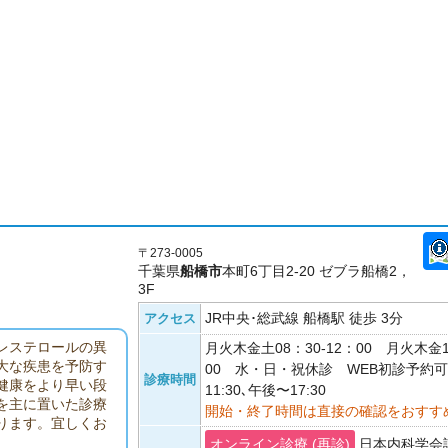
〒273-0005
千葉県
船橋市
本町6丁目2-20 ゼブラ船橋2，
3F
JR中央･総武線 船橋駅 徒歩 3分
アクセス
レステロールの異
月火木金土08：30-12：00 月火木金1
大な疾患を予防す
00 水・日・祝休診 WEB初診予約
診療時間
健康をより早い段
11:30､午後〜17:30
を主に置いた診療
開始・終了時間は直接の確認をおすす
ります。宜しくお
オンライン診療 (再診)
日本内科学会