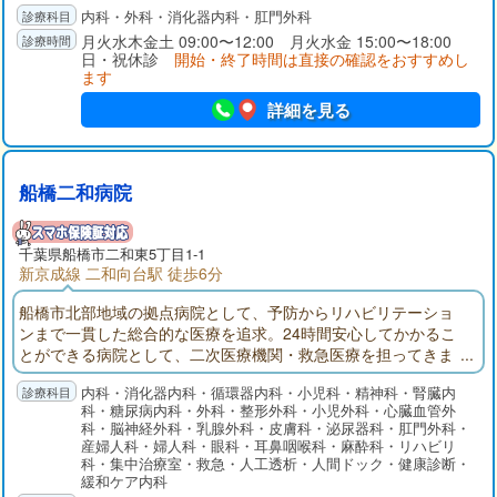
内科・外科・消化器内科・肛門外科
月火水木金土 09:00〜12:00 月火水金 15:00〜18:00
日・祝休診
開始・終了時間は直接の確認をおすすめし
ます
詳細を見る
船橋二和病院
千葉県
船橋市
二和東5丁目1-1
新京成線 二和向台駅 徒歩6分
船橋市北部地域の拠点病院として、予防からリハビリテーショ
ンまで一貫した総合的な医療を追求。24時間安心してかかるこ
とができる病院として、二次医療機関・救急医療を担ってきま
した。船橋二和病院付属ふたわ診療所(主に外来部門)、ふれあい
内科・消化器内科・循環器内科・小児科・精神科・腎臓内
クリニック（主に健診部門）、二和在宅介護支援センター、八
科・糖尿病内科・外科・整形外科・小児外科・心臓血管外
木が谷在宅介護支援センターでそれぞれ役割分担して連携を取
科・脳神経外科・乳腺外科・皮膚科・泌尿器科・肛門外科・
りながら、地域の皆様の健康を守ります。
産婦人科・婦人科・眼科・耳鼻咽喉科・麻酔科・リハビリ
科・集中治療室・救急・人工透析・人間ドック・健康診断・
緩和ケア内科