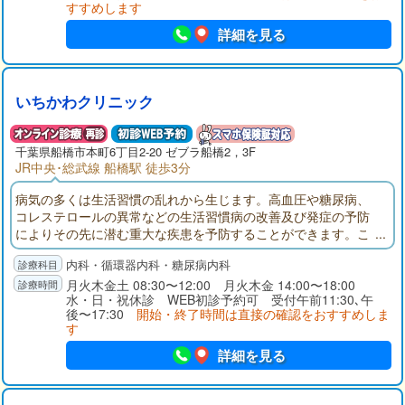
すすめします
詳細を見る
いちかわクリニック
千葉県
船橋市
本町6丁目2-20 ゼブラ船橋2，3F
JR中央･総武線 船橋駅 徒歩3分
病気の多くは生活習慣の乱れから生じます。高血圧や糖尿病、
コレステロールの異常などの生活習慣病の改善及び発症の予防
によりその先に潜む重大な疾患を予防することができます。こ
のような思いから、私は地域住民の皆様の健康をより早い段階
内科・循環器内科・糖尿病内科
から守るため、生活習慣病を中心としたプライマリケアの実践
を主に置いた診療を行い、微力ながらも地域医療に貢献をして
月火木金土 08:30〜12:00 月火木金 14:00〜18:00
水・日・祝休診 WEB初診予約可 受付午前11:30､午
いきたいと考えております。宜しくお願いいたします。
後〜17:30
開始・終了時間は直接の確認をおすすめしま
す
詳細を見る