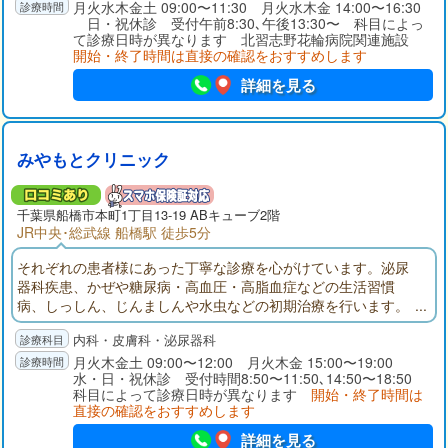
月火水木金土 09:00〜11:30 月火水木金 14:00〜16:30
日・祝休診 受付午前8:30､午後13:30〜 科目によっ
て診療日時が異なります 北習志野花輪病院関連施設
開始・終了時間は直接の確認をおすすめします
詳細を見る
みやもとクリニック
千葉県
船橋市
本町1丁目13-19 ABキューブ2階
JR中央･総武線 船橋駅 徒歩5分
それぞれの患者様にあった丁寧な診療を心がけています。泌尿
器科疾患、かぜや糖尿病・高血圧・高脂血症などの生活習慣
病、しっしん、じんましんや水虫などの初期治療を行います。
採血、エコー（腹部エコー・頸動脈エコー）は当院にて検査い
内科・皮膚科・泌尿器科
たします。CT、MRIは提携医療機関で撮影し、当日に診察でき
ます。なるべく不必要な薬は処方しない。患者様の状態に一番
月火木金土 09:00〜12:00 月火木金 15:00〜19:00
水・日・祝休診 受付時間8:50〜11:50､14:50〜18:50
合った薬を考えていきます。
科目によって診療日時が異なります
開始・終了時間は
直接の確認をおすすめします
詳細を見る