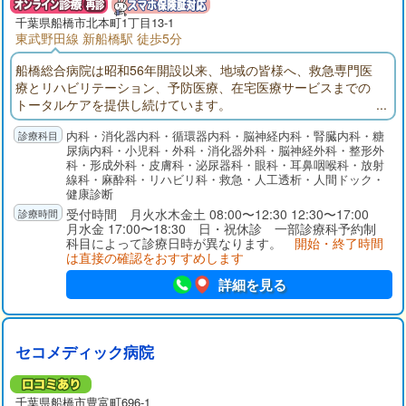
千葉県
船橋市
北本町1丁目13-1
東武野田線 新船橋駅 徒歩5分
船橋総合病院は昭和56年開設以来、地域の皆様へ、救急専門医
療とリハビリテーション、予防医療、在宅医療サービスまでの
トータルケアを提供し続けています。
内科・消化器内科・循環器内科・脳神経内科・腎臓内科・糖
尿病内科・小児科・外科・消化器外科・脳神経外科・整形外
科・形成外科・皮膚科・泌尿器科・眼科・耳鼻咽喉科・放射
線科・麻酔科・リハビリ科・救急・人工透析・人間ドック・
健康診断
受付時間 月火水木金土 08:00〜12:30 12:30〜17:00
月水金 17:00〜18:30 日・祝休診 一部診療科予約制
科目によって診療日時が異なります。
開始・終了時間
は直接の確認をおすすめします
詳細を見る
セコメディック病院
千葉県
船橋市
豊富町696-1