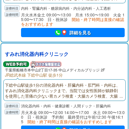
症状の診療を行います。透析治療にも対応しています。
内科・腎臓内科・糖尿病内科・内分泌内科・人工透析
月火水木金土 09:00〜13:00 月水 15:00〜19:00 火金 1
5:00〜17:30 日・祝休診
開始・終了時間は直接の確認
をおすすめします
詳細を見る
すみれ消化器内科クリニック
千葉県
船橋市
本中山2丁目17-35 中山メディカルブリッジ 2F
JR総武本線 下総中山駅 徒歩1分
下総中山駅徒歩1分の消化器内科・肝臓内科・肛門科・内科は、
すみれ消化器内科クリニックまで。当院では女性医師が鎮静剤
を使用した苦痛の少ない胃カメラ検査・大腸カメラ検査、大腸
ポリープ切除、胃・大腸の同日検査、土曜検査、経口・経鼻検
消化器内科・内科・健康診断・人間ドック・肝臓内科
査を行います。女性ならではの消化器症状のお悩みや、健康診
断での肝機能異常の診察も承ります。
月火木金 09:00〜12:00 14:00〜17:00 水土 09:00〜13:0
0 日・祝休診 予約制 最終受付は午前12:30 午後16:1
5
開始・終了時間は直接の確認をおすすめします