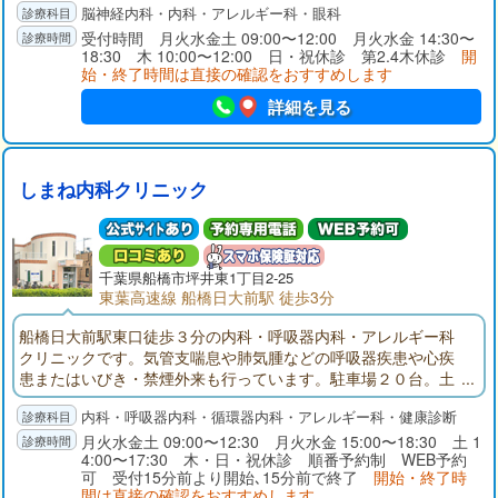
脳神経内科・内科・アレルギー科・眼科
ください。東葉高速鉄道「船橋日大前」東口駅前（くすりの福
太郎２階）。頭部CT完備。神経内科専門医、指導医。頭痛専門
受付時間 月火水金土 09:00〜12:00 月火水金 14:30〜
18:30 木 10:00〜12:00 日・祝休診 第2.4木休診
開
医、指導医。内科学会認定内科医。眼科学会専門医。
始・終了時間は直接の確認をおすすめします
詳細を見る
しまね内科クリニック
千葉県
船橋市
坪井東1丁目2-25
東葉高速線 船橋日大前駅 徒歩3分
船橋日大前駅東口徒歩３分の内科・呼吸器内科・アレルギー科
クリニックです。気管支喘息や肺気腫などの呼吸器疾患や心疾
患またはいびき・禁煙外来も行っています。駐車場２０台。土
曜診療も行っています。
内科・呼吸器内科・循環器内科・アレルギー科・健康診断
月火水金土 09:00〜12:30 月火水金 15:00〜18:30 土 1
4:00〜17:30 木・日・祝休診 順番予約制 WEB予約
可 受付15分前より開始､15分前で終了
開始・終了時
間は直接の確認をおすすめします