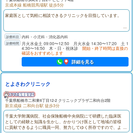
京成本線 船橋競馬場駅 徒歩5分
家庭医として気軽に相談できるクリニックを目指しています。
内科・小児科・消化器内科
月火水金土 09:00〜12:50 月火水金 14:30〜17:20 土 1
4:30〜16:50 木・日・祝休診
開始・終了時間は直接の
確認をおすすめします
詳細を見る
とよさわクリニック
千葉県
船橋市
二和東6丁目12-2 クリニックプラザ二和向台2階
新京成線 二和向台駅 徒歩3分
千葉大学附属病院、社会保険船橋中央病院にて研鑽した臨床医
としての経験と知識を生かし、かかりつけ医として地域の皆様
に貢献できるように職員一同、努力してゆく所存ですので、よ
ろしくお願いいたします。