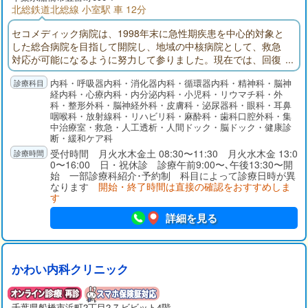
北総鉄道北総線 小室駅 車 12分
セコメディック病院は、1998年末に急性期疾患を中心的対象と
した総合病院を目指して開院し、地域の中核病院として、救急
対応が可能になるように努力して参りました。現在では、回復
期リハビリテーション病棟、地域包括ケア病棟を備え、在宅医
内科・呼吸器内科・消化器内科・循環器内科・精神科・脳神
療にも注力しております。
経内科・心療内科・内分泌内科・小児科・リウマチ科・外
科・整形外科・脳神経外科・皮膚科・泌尿器科・眼科・耳鼻
咽喉科・放射線科・リハビリ科・麻酔科・歯科口腔外科・集
中治療室・救急・人工透析・人間ドック・脳ドック・健康診
断・緩和ケア科
受付時間 月火水木金土 08:30〜11:30 月火水木金 13:0
0〜16:00 日・祝休診 診療午前9:00〜､午後13:30〜開
始 一部診療科紹介･予約制 科目によって診療日時が異
なります
開始・終了時間は直接の確認をおすすめしま
す
詳細を見る
かわい内科クリニック
千葉県
船橋市
浜町2丁目2-7 ビビット4階