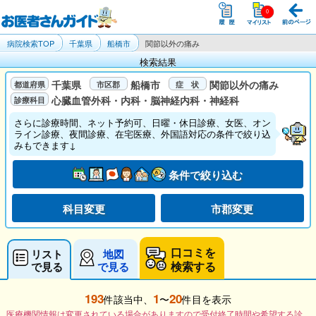
病院検索TOP
千葉県
船橋市
関節以外の痛み
検索結果
千葉県
船橋市
関節以外の痛み
心臓血管外科・内科・脳神経内科・神経科
さらに診療時間、ネット予約可、日曜・休日診療、女医、オン
ライン診療、夜間診療、在宅医療、外国語対応の条件で絞り込
みもできます↓
条件で絞り込む
科目変更
市郡変更
口コミを
リスト
地図
検索する
で見る
で見る
193
1
20
件該当中、
〜
件目を表示
医療機関情報は変更されている場合がありますので受付終了時間や希望する診