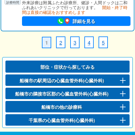
外来診療は附属ふたわ診療所、健診・人間ドックは二和
ふれあいクリニックで行っております。
開始・終了時
間は直接の確認をおすすめします
詳細を見る
2
3
4
5
1
部位・症状から探してみる
船橋市の駅周辺の心臓血管外科(心臓外科)
船橋市の隣接市区郡の心臓血管外科(心臓外科)
船橋市の他の診療科
千葉県の心臓血管外科(心臓外科)