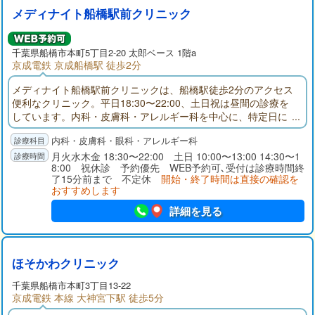
メディナイト船橋駅前クリニック
千葉県
船橋市
本町5丁目2-20 太郎ベース 1階a
京成電鉄 京成船橋駅 徒歩2分
メディナイト船橋駅前クリニックは、船橋駅徒歩2分のアクセス
便利なクリニック。平日18:30〜22:00、土日祝は昼間の診療を
しています。内科・皮膚科・アレルギー科を中心に、特定日に
は眼科診療にも対応。さらにピル・性感染症・AGA・ED・禁煙
内科・皮膚科・眼科・アレルギー科
外来など幅広い自費診療もご用意。お仕事帰りや休日の急な体
調不良にも安心してご受診いただけます。
月火水木金 18:30〜22:00 土日 10:00〜13:00 14:30〜1
8:00 祝休診 予約優先 WEB予約可､受付は診療時間終
了15分前まで 不定休
開始・終了時間は直接の確認を
おすすめします
詳細を見る
ほそかわクリニック
千葉県
船橋市
本町3丁目13-22
京成電鉄 本線 大神宮下駅 徒歩5分