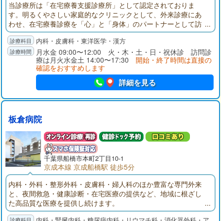
当診療所は「在宅療養支援診療所」として認定されておりま
す。明るくやさしい家庭的なクリニックとして、外来診療にあ
わせ、在宅療養診療を「心」と「身体」のパートナーとして訪
問させていただきます。お気軽にご相談ください。毎月スケジ
内科・皮膚科・東洋医学・漢方
ュール表を作成し、定期的に訪問いたします。急に具合が悪く
なった時には、ご連絡頂ければスケジュール外でも訪問いたし
月水金 09:00〜12:00 火・木・土・日・祝休診 訪問診
療は月火水金土 14:00〜17:30
開始・終了時間は直接の
ます。
確認をおすすめします
詳細を見る
板倉病院
千葉県
船橋市
本町2丁目10-1
京成本線 京成船橋駅 徒歩5分
内科・外科・整形外科・皮膚科・婦人科のほか豊富な専門外来
と、夜間救急・健康診断・在宅医療の提供など、地域に根ざし
た高品質な医療を提供し続けます。
内科・腎臓内科・糖尿病内科・リウマチ科・消化器外科・ア