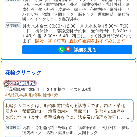
レルギー科・脳神経内科・外科・脳神経外科・乳腺外科・形
成外科・整形外科・皮膚科・婦人科・心療内科・麻酔科・リ
ハビリ科・救急・人間ドック・脳ドック・運動療法・健康診
断・ペインクリニック整形外科
月火水木金土 09:00〜12:00 月火水木金 15:00〜17:00
日・祝休診 一部診療科予約制 受付時間午前8:30〜1
1:45､午後13:00〜16:45 科目によって診療日時が異なり
ます
開始・終了時間は直接の確認をおすすめします
詳細を見る
花輪クリニック
千葉県
船橋市
本町1丁目3-1 船橋フェイスビル8階
JR総武本線 船橋駅 徒歩1分
花輪クリニックは、船橋駅前に構える診療所です。内科・消化
器内科、循環器内科、糖尿病内科、腎臓内科、乳腺科の診療科
を設けております。着手成春を旨に、法令及び倫理を遵守し、
相協力して安全で安心な医療に取り組みます。
内科・消化器内科・腎臓内科・循環器内科・乳腺外科・糖尿
病内科・人工透析・健康診断・人間ドック