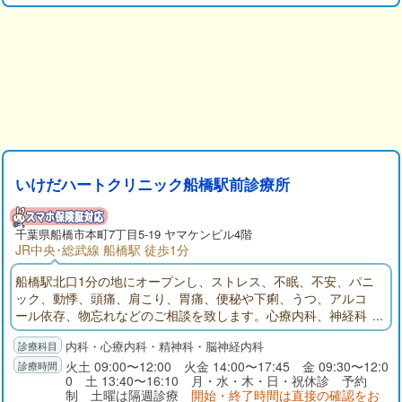
いけだハートクリニック船橋駅前診療所
千葉県
船橋市
本町7丁目5-19 ヤマケンビル4階
JR中央･総武線 船橋駅 徒歩1分
船橋駅北口1分の地にオープンし、ストレス、不眠、不安、パニ
ック、動悸、頭痛、肩こり、胃痛、便秘や下痢、うつ、アルコ
ール依存、物忘れなどのご相談を致します。心療内科、神経科
精神科、神経内科、内科を診療科目とするいけだハートクリニ
内科・心療内科・精神科・脳神経内科
ック船橋駅前診療所のサイトです。診療所の写真、地図、診療
案内、診療時間、院長略歴、リンク、お知らせ、などがご覧に
火土 09:00〜12:00 火金 14:00〜17:45 金 09:30〜12:0
0 土 13:40〜16:10 月・水・木・日・祝休診 予約
なれます。
制 土曜は隔週診療
開始・終了時間は直接の確認をお