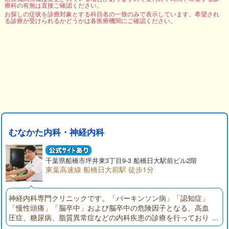
療科の有無は直接ご確認ください。
お探しの症状を診療対象とする科目名の一致のみで表示しています。希望され
る診療が受けられるかどうかは各医療機関にご確認ください。
むなかた内科・神経内科
千葉県
船橋市
坪井東3丁目9-3 船橋日大駅前ビル2階
東葉高速線 船橋日大前駅 徒歩1分
神経内科専門クリニックです。「パーキンソン病」「認知症」
「慢性頭痛」「脳卒中」および脳卒中の危険因子となる、高血
圧症、糖尿病、脂質異常症などの内科疾患の診療を行っており
ます。ふるえ、歩行障害、物忘れなどの症状のある方はご相談