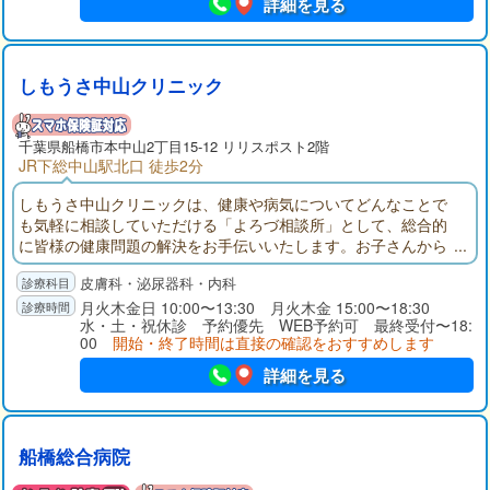
詳細を見る
しもうさ中山クリニック
千葉県
船橋市
本中山2丁目15-12 リリスポスト2階
JR下総中山駅北口 徒歩2分
しもうさ中山クリニックは、健康や病気についてどんなことで
も気軽に相談していただける「よろづ相談所」として、総合的
に皆様の健康問題の解決をお手伝いいたします。お子さんから
ご年配の方まで、当「健康よろづ相談所」に、気になる症状、
皮膚科・泌尿器科・内科
お薬や検査結果のことなど、相談しにいらしてください。
月火木金日 10:00〜13:30 月火木金 15:00〜18:30
水・土・祝休診 予約優先 WEB予約可 最終受付〜18:
00
開始・終了時間は直接の確認をおすすめします
詳細を見る
船橋総合病院