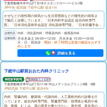
千葉県
船橋市
本中山2丁目18-3 カタンクローバービル1階
JR中央･総武線 下総中山駅 徒歩1分
かぜなどの急性期の病気から生活習慣病などの慢性的の病気ま
で幅広く診療しています。「日本内科学会認定 総合内科専門
医」「日本消化器病学会認定 消化器病専門医」「日本肝臓学会
認定 肝臓専門医」として、地域の皆さまに貢献できるよう努力
内科・消化器内科・呼吸器内科・循環器内科
しています。内科の病気に関して、何でも相談できる地域のク
リニックを目指していますので、お気軽に話をしにいらしてく
月水木金土 09:00〜12:00 月水木金 15:00〜18:00
火・日・祝休診
開始・終了時間は直接の確認をおすす
ださい。
めします
詳細を見る
下総中山駅前おおた内科クリニック
千葉県
船橋市
本中山2丁目17-35 中山メディカルブリッジ4階・5階
JR総武線 下総中山駅 徒歩4分
内科、腎臓内科、糖尿病・代謝内科、人工透析内科の診療を行
っています。総合内科専門医、腎臓専門医・指導医が風邪や発
熱、腹痛、むくみ、尿の異常や量が少ない、倦怠感、貧血等の