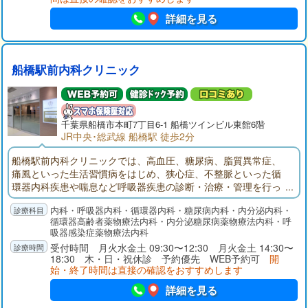
詳細を見る
船橋駅前内科クリニック
千葉県
船橋市
本町7丁目6-1 船橋ツインビル東館6階
JR中央･総武線 船橋駅 徒歩2分
船橋駅前内科クリニックでは、高血圧、糖尿病、脂質異常症、
痛風といった生活習慣病をはじめ、狭心症、不整脈といった循
環器内科疾患や喘息など呼吸器疾患の診断・治療・管理を行っ
ております。常に患者様お一人おひとりの生活の質（QOL）向
内科・呼吸器内科・循環器内科・糖尿病内科・内分泌内科・
上を念頭においた医療を提供していくことを目指しておりま
循環器高齢者薬物療法内科・内分泌糖尿病薬物療法内科・呼
す。
吸器感染症薬物療法内科
受付時間 月火水金土 09:30〜12:30 月火金土 14:30〜
18:30 木・日・祝休診 予約優先 WEB予約可
開
始・終了時間は直接の確認をおすすめします
詳細を見る