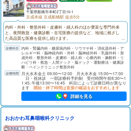
千葉県
船橋市
本町2丁目10-1
京成本線 京成船橋駅 徒歩5分
内科・外科・整形外科・皮膚科・婦人科のほか豊富な専門外来
と、夜間救急・健康診断・在宅医療の提供など、地域に根ざし
た高品質な医療を提供し続けます。
内科・腎臓内科・糖尿病内科・リウマチ科・消化器外科・ア
レルギー科・脳神経内科・外科・脳神経外科・乳腺外科・形
成外科・整形外科・皮膚科・婦人科・心療内科・麻酔科・リ
ハビリ科・救急・人間ドック・脳ドック・運動療法・健康診
断・ペインクリニック整形外科
月火水木金土 09:00〜12:00 月火水木金 15:00〜17:00
日・祝休診 一部診療科予約制 受付時間午前8:30〜1
1:45､午後13:00〜16:45 科目によって診療日時が異なり
ます
開始・終了時間は直接の確認をおすすめします
詳細を見る
おおかわ耳鼻咽喉科クリニック