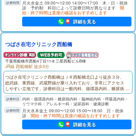
3人の著名な専門医が集まり、患者さんに最新・最善の医療を提
月火水金土 09:00〜12:00 14:00〜17:00 木・日・祝休
診 予約制 科目によって診療日時が異なります
開
供し、皆様のお役に立ちたいと存じます。
始・終了時間は直接の確認をおすすめします
詳細を見る
つばさ在宅クリニック西船橋
千葉県
船橋市
西船4丁目11-8 三星西船ビルB棟
JR線 西船橋駅 徒歩3分
つばさ在宅クリニック西船橋はＪＲ西船橋北口より徒歩３分、
総武線、東西線、武蔵野線が乗り入れており、非常にアクセス
しやすい立地です。診療科目は一般内科、循環器内科、糖尿病
内科、脳神経内科、リウマチ科、呼吸器内科、アレルギー科の
内科・循環器内科・糖尿病内科・脳神経内科・呼吸器内科・
ほか、禁煙外来、睡眠時無呼吸症候群外来など幅広く診療を行
リウマチ科・アレルギー科・泌尿器科・健康診断
っております。土曜日18時まで外来診察が可能、ＷＥＢ予約も
月火水木金土 09:00〜12:00 15:00〜18:00 日・祝休
受け付けており、待ち時間が短くなるよう工夫しております。
診
開始・終了時間は直接の確認をおすすめします
詳細を見る