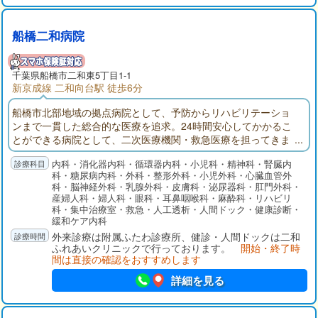
船橋二和病院
千葉県
船橋市
二和東5丁目1-1
新京成線 二和向台駅 徒歩6分
船橋市北部地域の拠点病院として、予防からリハビリテーショ
ンまで一貫した総合的な医療を追求。24時間安心してかかるこ
とができる病院として、二次医療機関・救急医療を担ってきま
した。船橋二和病院付属ふたわ診療所(主に外来部門)、ふれあい
内科・消化器内科・循環器内科・小児科・精神科・腎臓内
クリニック（主に健診部門）、二和在宅介護支援センター、八
科・糖尿病内科・外科・整形外科・小児外科・心臓血管外
木が谷在宅介護支援センターでそれぞれ役割分担して連携を取
科・脳神経外科・乳腺外科・皮膚科・泌尿器科・肛門外科・
りながら、地域の皆様の健康を守ります。
産婦人科・婦人科・眼科・耳鼻咽喉科・麻酔科・リハビリ
科・集中治療室・救急・人工透析・人間ドック・健康診断・
緩和ケア内科
外来診療は附属ふたわ診療所、健診・人間ドックは二和
ふれあいクリニックで行っております。
開始・終了時
間は直接の確認をおすすめします
詳細を見る