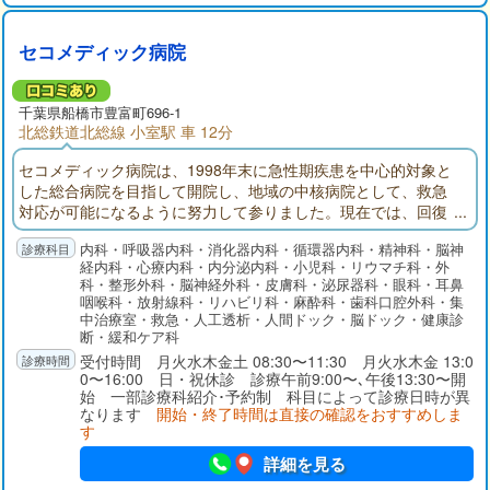
セコメディック病院
千葉県
船橋市
豊富町696-1
北総鉄道北総線 小室駅 車 12分
セコメディック病院は、1998年末に急性期疾患を中心的対象と
した総合病院を目指して開院し、地域の中核病院として、救急
対応が可能になるように努力して参りました。現在では、回復
期リハビリテーション病棟、地域包括ケア病棟を備え、在宅医
内科・呼吸器内科・消化器内科・循環器内科・精神科・脳神
療にも注力しております。
経内科・心療内科・内分泌内科・小児科・リウマチ科・外
科・整形外科・脳神経外科・皮膚科・泌尿器科・眼科・耳鼻
咽喉科・放射線科・リハビリ科・麻酔科・歯科口腔外科・集
中治療室・救急・人工透析・人間ドック・脳ドック・健康診
断・緩和ケア科
受付時間 月火水木金土 08:30〜11:30 月火水木金 13:0
0〜16:00 日・祝休診 診療午前9:00〜､午後13:30〜開
始 一部診療科紹介･予約制 科目によって診療日時が異
なります
開始・終了時間は直接の確認をおすすめしま
す
詳細を見る