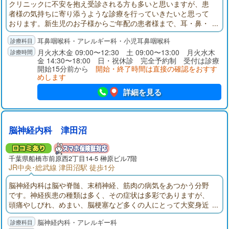
クリニックに不安を抱え受診される方も多いと思いますが、患
者様の気持ちに寄り添うような診療を行っていきたいと思って
おります。新生児のお子様からご年配の患者様まで、耳・鼻・
のどでお困りの方、どうぞお気軽にご相談くださいませ。
耳鼻咽喉科・アレルギー科・小児耳鼻咽喉科
月火水木金 09:00〜12:30 土 09:00〜13:00 月火水木
金 14:30〜18:00 日・祝休診 完全予約制 受付は診療
開始15分前から
開始・終了時間は直接の確認をおすす
めします
詳細を見る
脳神経内科 津田沼
千葉県
船橋市
前原西2丁目14-5 榊原ビル7階
JR中央･総武線 津田沼駅 徒歩1分
脳神経内科は脳や脊髄、末梢神経、筋肉の病気をあつかう分野
です。神経疾患の種類は多く、その症状は多彩でありますが、
頭痛やしびれ、めまい、脳梗塞など多くの人にとって大変身近
な専門領域です。しかし、専門医が少なく、多くの医療機関で
脳神経内科・アレルギー科
は十分あつかう事ができませんでした。 脳神経内科 津田沼では