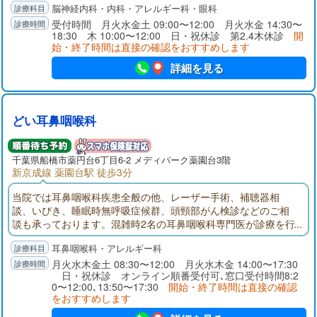
脳神経内科・内科・アレルギー科・眼科
ください。東葉高速鉄道「船橋日大前」東口駅前（くすりの福
太郎２階）。頭部CT完備。神経内科専門医、指導医。頭痛専門
受付時間 月火水金土 09:00〜12:00 月火水金 14:30〜
18:30 木 10:00〜12:00 日・祝休診 第2.4木休診
開
医、指導医。内科学会認定内科医。眼科学会専門医。
始・終了時間は直接の確認をおすすめします
詳細を見る
どい耳鼻咽喉科
千葉県
船橋市
薬円台6丁目6-2 メディパーク薬園台3階
新京成線 薬園台駅 徒歩3分
当院では耳鼻咽喉科疾患全般の他、レーザー手術、補聴器相
談、いびき、睡眠時無呼吸症候群、頭頸部がん検診などのご相
談も承っております。混雑時2名の耳鼻咽喉科専門医が診療を行
っております。待ち時間がある時はオンラインで順番受付を行
耳鼻咽喉科・アレルギー科
うこともできます
月火水木金土 08:30〜12:00 月火水木金 14:00〜17:30
日・祝休診 オンライン順番受付可､窓口受付時間8:2
0〜12:00､13:50〜17:30
開始・終了時間は直接の確認
をおすすめします