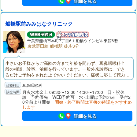
詳細を見る
船橋駅前みみはなクリニック
千葉県
船橋市
本町7丁目6-1 船橋ツインビル東館6階
東武野田線 船橋駅 徒歩3分
小さいお子様からご高齢の方まで年齢を問わず、耳鼻咽喉科全
般の相談、診察、治療を行っています。一般外来診察は、でき
るだけご予約をされた上でおいでください。症状に応じて聴力
検査、内視鏡検査、レントゲン検査、赤外線による平衡機能検
耳鼻咽喉科
査、睡眠時無呼吸症候群の簡易モニター検査、血液検査、培養
検査などを行って診断します。診察室はプライバシーに配慮さ
月火水木金土 09:30〜12:30 14:30〜17:00 日・祝休
診 予約優先 WEB予約可 水･土曜は予約のみ 受付2
れており、検査後は画像をお見せしながらご説明いたします。
0分前より開始
開始・終了時間は直接の確認をおすすめ
します
詳細を見る