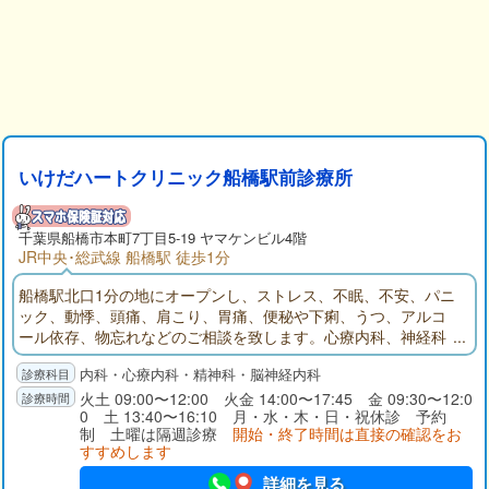
いけだハートクリニック船橋駅前診療所
千葉県
船橋市
本町7丁目5-19 ヤマケンビル4階
JR中央･総武線 船橋駅 徒歩1分
船橋駅北口1分の地にオープンし、ストレス、不眠、不安、パニ
ック、動悸、頭痛、肩こり、胃痛、便秘や下痢、うつ、アルコ
ール依存、物忘れなどのご相談を致します。心療内科、神経科
精神科、神経内科、内科を診療科目とするいけだハートクリニ
内科・心療内科・精神科・脳神経内科
ック船橋駅前診療所のサイトです。診療所の写真、地図、診療
案内、診療時間、院長略歴、リンク、お知らせ、などがご覧に
火土 09:00〜12:00 火金 14:00〜17:45 金 09:30〜12:0
0 土 13:40〜16:10 月・水・木・日・祝休診 予約
なれます。
制 土曜は隔週診療
開始・終了時間は直接の確認をお
すすめします
詳細を見る