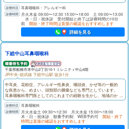
耳鼻咽喉科・アレルギー科
月火木金 09:00〜12:30 15:00〜18:00 土 09:00〜13:00
水・日・祝休診 受付開始と終了は診療時間の10分
前
開始・終了時間は直接の確認をおすすめします
詳細を見る
下総中山耳鼻咽喉科
千葉県
船橋市
本中山2丁目10-1 ミレニティ中山4階
JR中央･総武線 下総中山駅 徒歩1分
中耳炎、花粉症、アレルギー性鼻炎、咽頭炎、かぜ等の一般的
な疾患から、めまい、頭頸部の腫瘍なども専門としています。
耳鼻咽喉科専門医としてのこれまでの経験を生かし、地域のか
かりつけ医として、赤ちゃんからご年配の方まで、健康相談か
耳鼻咽喉科
ら専門的な医療まで幅広く対応いたします。
月火水金土 09:30〜12:30 月火水金 15:00〜18:00
木・日・祝休診 順番予約制 WEB予約可
開始・終了
時間は直接の確認をおすすめします