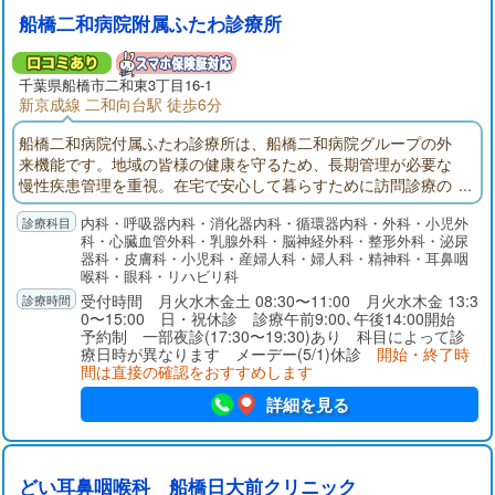
船橋二和病院附属ふたわ診療所
千葉県
船橋市
二和東3丁目16-1
新京成線 二和向台駅 徒歩6分
船橋二和病院付属ふたわ診療所は、船橋二和病院グループの外
来機能です。地域の皆様の健康を守るため、長期管理が必要な
慢性疾患管理を重視。在宅で安心して暮らすために訪問診療の
展開。入退院では船橋二和病院との連携。地域の皆様が安心し
内科・呼吸器内科・消化器内科・循環器内科・外科・小児外
て暮らせるように医療面でサポートできる外来機能を目指して
科・心臓血管外科・乳腺外科・脳神経外科・整形外科・泌尿
います。
器科・皮膚科・小児科・産婦人科・婦人科・精神科・耳鼻咽
喉科・眼科・リハビリ科
受付時間 月火水木金土 08:30〜11:00 月火水木金 13:3
0〜15:00 日・祝休診 診療午前9:00､午後14:00開始
予約制 一部夜診(17:30〜19:30)あり 科目によって診
療日時が異なります メーデー(5/1)休診
開始・終了時
間は直接の確認をおすすめします
詳細を見る
どい耳鼻咽喉科 船橋日大前クリニック