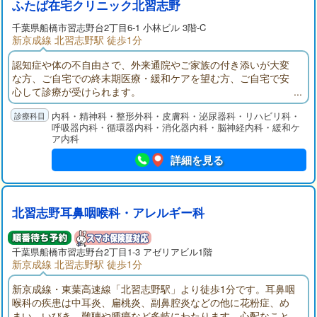
ふたば在宅クリニック北習志野
千葉県
船橋市
習志野台2丁目6-1 小林ビル 3階-C
新京成線 北習志野駅 徒歩1分
認知症や体の不自由さで、外来通院やご家族の付き添いが大変
な方、ご自宅での終末期医療・緩和ケアを望む方、ご自宅で安
心して診療が受けられます。
内科・精神科・整形外科・皮膚科・泌尿器科・リハビリ科・
呼吸器内科・循環器内科・消化器内科・脳神経内科・緩和ケ
ア内科
詳細を見る
北習志野耳鼻咽喉科・アレルギー科
千葉県
船橋市
習志野台2丁目1-3 アゼリアビル1階
新京成線 北習志野駅 徒歩1分
新京成線・東葉高速線「北習志野駅」より徒歩1分です。耳鼻咽
喉科の疾患は中耳炎、扁桃炎、副鼻腔炎などの他に花粉症、め
まい、いびき、難聴や腫瘍など多岐にわたります。心配なこと