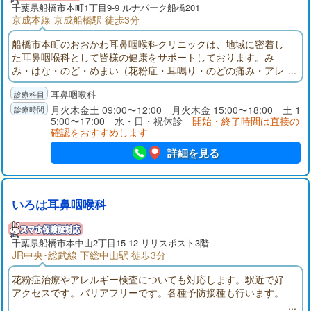
千葉県
船橋市
本町1丁目9-9 ルナパーク船橋201
京成本線 京成船橋駅 徒歩3分
船橋市本町のおおかわ耳鼻咽喉科クリニックは、地域に密着し
た耳鼻咽喉科として皆様の健康をサポートしております。み
み・はな・のど・めまい（花粉症・耳鳴り・のどの痛み・アレ
ルギー等）についてお困りの時は、お気軽にご相談下さい。
耳鼻咽喉科
月火木金土 09:00〜12:00 月火木金 15:00〜18:00 土 1
5:00〜17:00 水・日・祝休診
開始・終了時間は直接の
確認をおすすめします
詳細を見る
いろは耳鼻咽喉科
千葉県
船橋市
本中山2丁目15-12 リリスポスト3階
JR中央･総武線 下総中山駅 徒歩3分
花粉症治療やアレルギー検査についても対応します。駅近で好
アクセスです。バリアフリーです。各種予防接種も行います。