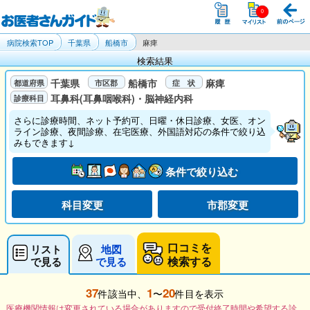
病院検索TOP
千葉県
船橋市
麻痺
検索結果
千葉県
船橋市
麻痺
耳鼻科(耳鼻咽喉科)・脳神経内科
さらに診療時間、ネット予約可、日曜・休日診療、女医、オン
ライン診療、夜間診療、在宅医療、外国語対応の条件で絞り込
みもできます↓
条件で絞り込む
科目変更
市郡変更
口コミを
リスト
地図
検索する
で見る
で見る
37
1
20
件該当中、
〜
件目を表示
医療機関情報は変更されている場合がありますので受付終了時間や希望する診