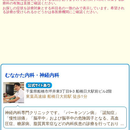
療科の有無は直接ご確認ください。
お探しの症状を診療対象とする科目名の一致のみで表示しています。希望され
る診療が受けられるかどうかは各医療機関にご確認ください。
むなかた内科・神経内科
千葉県
船橋市
坪井東3丁目9-3 船橋日大駅前ビル2階
東葉高速線 船橋日大前駅 徒歩1分
神経内科専門クリニックです。「パーキンソン病」「認知症」
「慢性頭痛」「脳卒中」および脳卒中の危険因子となる、高血
圧症、糖尿病、脂質異常症などの内科疾患の診療を行っており
ます。ふるえ、歩行障害、物忘れなどの症状のある方はご相談