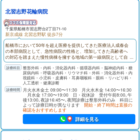
北習志野花輪病院
千葉県
船橋市
習志野台2丁目71-10
新京成線 北習志野駅 徒歩7分
船橋市において50年を超え医療を提供してきた医療法人成春会
の本部病院として、急性病院の性格と、増加してきた高齢者へ
の対応を踏まえた慢性病棟を擁する地域の第一線病院として自
負しております。人工透析センターでは永年蓄積したデータと
整形外科・内科・消化器内科・循環器内科・脳神経内科・糖
経験、最新の透析機械により外来・入院治療を行っておりま
尿病内科・呼吸器内科・リウマチ科・外科・消化器外科・内
す。人工関節脊椎センターでは関節や腰等の痛みの治療を行っ
視鏡科・小児科・皮膚科・耳鼻咽喉科・眼科・リハビリ科・
ております。特にひざ人工関節置換術は北海道や鹿児島、中
人工透析・健康診断
国・アメリカより手術を受けに来院頂いております。
月火水木金土 09:00〜11:30 月火水木金 14:00〜16:30
月水金 17:00〜19:00 日・祝休診 受付午前8:00､午
後13:00､夜診16:45〜､夜間診療は整形外科のみ 科目に
よって診療日時が異なります
開始・終了時間は直接の
確認をおすすめします
詳細を見る