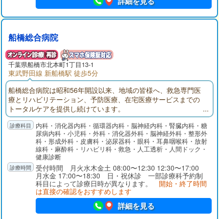
詳細を見る
船橋総合病院
千葉県
船橋市
北本町1丁目13-1
東武野田線 新船橋駅 徒歩5分
船橋総合病院は昭和56年開設以来、地域の皆様へ、救急専門医
療とリハビリテーション、予防医療、在宅医療サービスまでの
トータルケアを提供し続けています。
内科・消化器内科・循環器内科・脳神経内科・腎臓内科・糖
尿病内科・小児科・外科・消化器外科・脳神経外科・整形外
科・形成外科・皮膚科・泌尿器科・眼科・耳鼻咽喉科・放射
線科・麻酔科・リハビリ科・救急・人工透析・人間ドック・
健康診断
受付時間 月火水木金土 08:00〜12:30 12:30〜17:00
月水金 17:00〜18:30 日・祝休診 一部診療科予約制
科目によって診療日時が異なります。
開始・終了時間
は直接の確認をおすすめします
詳細を見る