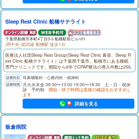
Sleep Rest Clinic 船橋サテライト
千葉県
船橋市
本町4丁目3-3 船橋駅前ビル101
JR中央･総武線 船橋駅 徒歩1分
医療法人社団Sleep Rest Group(Sleep Rest Clinic 幕張、Sleep R
est Clinic 船橋サテライト）は千葉県千葉市、船橋市にある睡眠
専門クリニックです。開院から6年でCPAP療法の導入件数は250
0件（令和7年5月現在）を超え、多くの患者様にご利用頂いてお
耳鼻咽喉科・心療内科・精神科
ります。
月火水木金 09:30〜13:00 15:00〜18:30 土・日・祝休
診 予約制
開始・終了時間は直接の確認をおすすめし
ます
詳細を見る
板倉病院