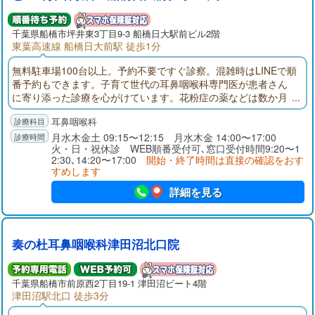
千葉県
船橋市
坪井東3丁目9-3 船橋日大駅前ビル2階
東葉高速線 船橋日大前駅 徒歩1分
無料駐車場100台以上。予約不要ですぐ診察。混雑時はLINEで順
番予約もできます。子育て世代の耳鼻咽喉科専門医が患者さん
に寄り添った診療を心がけています。花粉症の薬などは数か月
の長期処方も可能です。
耳鼻咽喉科
月水木金土 09:15〜12:15 月水木金 14:00〜17:00
火・日・祝休診 WEB順番受付可､窓口受付時間9:20〜1
2:30､14:20〜17:00
開始・終了時間は直接の確認をおす
すめします
詳細を見る
奏の杜耳鼻咽喉科津田沼北口院
千葉県
船橋市
前原西2丁目19-1 津田沼ビート4階
津田沼駅北口 徒歩3分