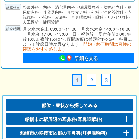
負しております。人工透析センターでは永年蓄積したデータと
整形外科・内科・消化器内科・循環器内科・脳神経内科・糖
経験、最新の透析機械により外来・入院治療を行っておりま
尿病内科・呼吸器内科・リウマチ科・外科・消化器外科・内
す。人工関節脊椎センターでは関節や腰等の痛みの治療を行っ
視鏡科・小児科・皮膚科・耳鼻咽喉科・眼科・リハビリ科・
ております。特にひざ人工関節置換術は北海道や鹿児島、中
人工透析・健康診断
国・アメリカより手術を受けに来院頂いております。
月火水木金土 09:00〜11:30 月火水木金 14:00〜16:30
月水金 17:00〜19:00 日・祝休診 受付午前8:00､午
後13:00､夜診16:45〜､夜間診療は整形外科のみ 科目に
よって診療日時が異なります
開始・終了時間は直接の
確認をおすすめします
詳細を見る
2
3
1
部位・症状から探してみる
船橋市の駅周辺の耳鼻科(耳鼻咽喉科)
船橋市の隣接市区郡の耳鼻科(耳鼻咽喉科)