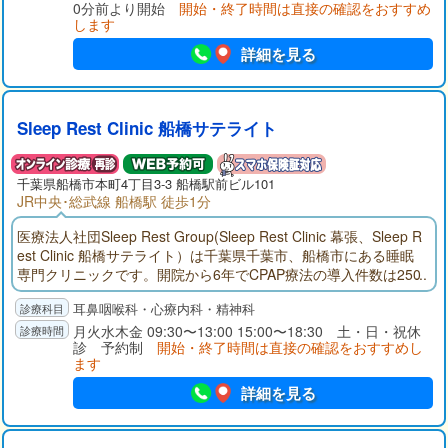
0分前より開始
開始・終了時間は直接の確認をおすすめ
します
詳細を見る
Sleep Rest Clinic 船橋サテライト
千葉県
船橋市
本町4丁目3-3 船橋駅前ビル101
JR中央･総武線 船橋駅 徒歩1分
医療法人社団Sleep Rest Group(Sleep Rest Clinic 幕張、Sleep R
est Clinic 船橋サテライト）は千葉県千葉市、船橋市にある睡眠
専門クリニックです。開院から6年でCPAP療法の導入件数は250
0件（令和7年5月現在）を超え、多くの患者様にご利用頂いてお
耳鼻咽喉科・心療内科・精神科
ります。
月火水木金 09:30〜13:00 15:00〜18:30 土・日・祝休
診 予約制
開始・終了時間は直接の確認をおすすめし
ます
詳細を見る