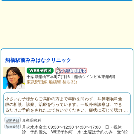
船橋駅前みみはなクリニック
千葉県
船橋市
本町7丁目6-1 船橋ツインビル東館6階
東武野田線 船橋駅 徒歩3分
小さいお子様からご高齢の方まで年齢を問わず、耳鼻咽喉科全
般の相談、診察、治療を行っています。一般外来診察は、でき
るだけご予約をされた上でおいでください。症状に応じて聴力
検査、内視鏡検査、レントゲン検査、赤外線による平衡機能検
耳鼻咽喉科
査、睡眠時無呼吸症候群の簡易モニター検査、血液検査、培養
検査などを行って診断します。診察室はプライバシーに配慮さ
月火水木金土 09:30〜12:30 14:30〜17:00 日・祝休
診 予約優先 WEB予約可 水･土曜は予約のみ 受付2
れており、検査後は画像をお見せしながらご説明いたします。