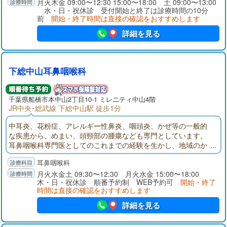
月火木金 09:00〜12:30 15:00〜18:00 土 09:00〜13:00
水・日・祝休診 受付開始と終了は診療時間の10分
前
開始・終了時間は直接の確認をおすすめします
詳細を見る
下総中山耳鼻咽喉科
千葉県
船橋市
本中山2丁目10-1 ミレニティ中山4階
JR中央･総武線 下総中山駅 徒歩1分
中耳炎、花粉症、アレルギー性鼻炎、咽頭炎、かぜ等の一般的
な疾患から、めまい、頭頸部の腫瘍なども専門としています。
耳鼻咽喉科専門医としてのこれまでの経験を生かし、地域のか
かりつけ医として、赤ちゃんからご年配の方まで、健康相談か
耳鼻咽喉科
ら専門的な医療まで幅広く対応いたします。
月火水金土 09:30〜12:30 月火水金 15:00〜18:00
木・日・祝休診 順番予約制 WEB予約可
開始・終了
時間は直接の確認をおすすめします
詳細を見る