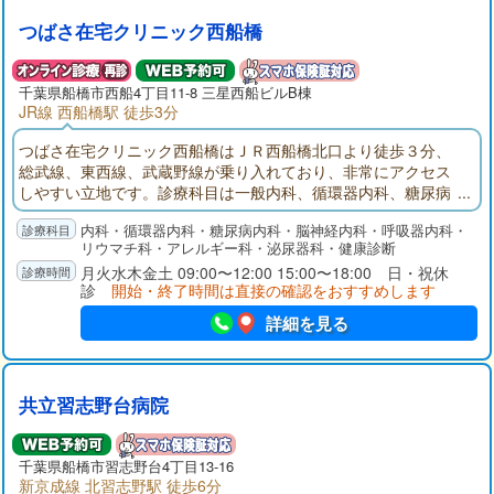
つばさ在宅クリニック西船橋
千葉県
船橋市
西船4丁目11-8 三星西船ビルB棟
JR線 西船橋駅 徒歩3分
つばさ在宅クリニック西船橋はＪＲ西船橋北口より徒歩３分、
総武線、東西線、武蔵野線が乗り入れており、非常にアクセス
しやすい立地です。診療科目は一般内科、循環器内科、糖尿病
内科、脳神経内科、リウマチ科、呼吸器内科、アレルギー科の
内科・循環器内科・糖尿病内科・脳神経内科・呼吸器内科・
ほか、禁煙外来、睡眠時無呼吸症候群外来など幅広く診療を行
リウマチ科・アレルギー科・泌尿器科・健康診断
っております。土曜日18時まで外来診察が可能、ＷＥＢ予約も
月火水木金土 09:00〜12:00 15:00〜18:00 日・祝休
受け付けており、待ち時間が短くなるよう工夫しております。
診
開始・終了時間は直接の確認をおすすめします
詳細を見る
共立習志野台病院
千葉県
船橋市
習志野台4丁目13-16
新京成線 北習志野駅 徒歩6分