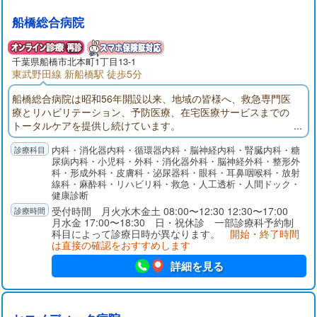
船橋総合病院
千葉県
船橋市
北本町1丁目13-1
東武野田線 新船橋駅 徒歩5分
船橋総合病院は昭和56年開設以来、地域の皆様へ、救急専門医
療とリハビリテーション、予防医療、在宅医療サービスまでの
トータルケアを提供し続けています。
内科・消化器内科・循環器内科・脳神経内科・腎臓内科・糖
尿病内科・小児科・外科・消化器外科・脳神経外科・整形外
科・形成外科・皮膚科・泌尿器科・眼科・耳鼻咽喉科・放射
線科・麻酔科・リハビリ科・救急・人工透析・人間ドック・
健康診断
受付時間 月火水木金土 08:00〜12:30 12:30〜17:00
月水金 17:00〜18:30 日・祝休診 一部診療科予約制
科目によって診療日時が異なります。
開始・終了時間
は直接の確認をおすすめします
詳細を見る