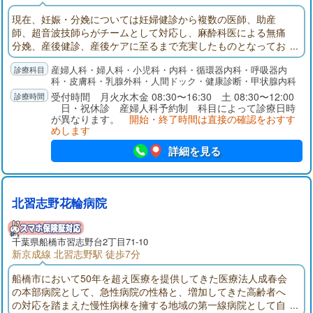
現在、妊娠・分娩については妊婦健診から複数の医師、助産
師、超音波技師らがチームとして対応し、麻酔科医による無痛
分娩、産後健診、産後ケアに至るまで充実したものとなってお
り、妊婦とそのご家族に安心していただける環境が整っていま
産婦人科・婦人科・小児科・内科・循環器内科・呼吸器内
す。また、状況の許す限り、バースプランに基づいてご出産い
科・皮膚科・乳腺外科・人間ドック・健康診断・甲状腺内科
ただけます。ご主人の立会い出産も可能です。また、各種予防
受付時間 月火水木金 08:30〜16:30 土 08:30〜12:00
接種や、団体・企業健診（主婦健診を含む）から個人健診まで
日・祝休診 産婦人科予約制 科目によって診療日時
幅広く行っています。
が異なります。
開始・終了時間は直接の確認をおすす
めします
詳細を見る
北習志野花輪病院
千葉県
船橋市
習志野台2丁目71-10
新京成線 北習志野駅 徒歩7分
船橋市において50年を超え医療を提供してきた医療法人成春会
の本部病院として、急性病院の性格と、増加してきた高齢者へ
の対応を踏まえた慢性病棟を擁する地域の第一線病院として自