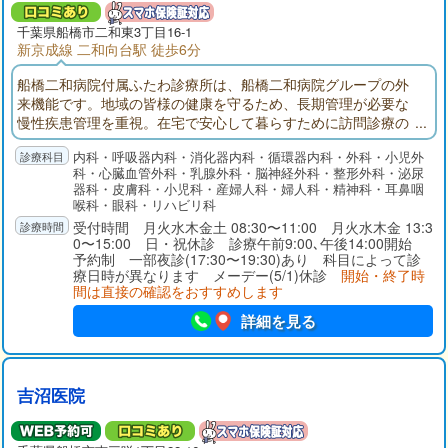
千葉県
船橋市
二和東3丁目16-1
新京成線 二和向台駅 徒歩6分
船橋二和病院付属ふたわ診療所は、船橋二和病院グループの外
来機能です。地域の皆様の健康を守るため、長期管理が必要な
慢性疾患管理を重視。在宅で安心して暮らすために訪問診療の
展開。入退院では船橋二和病院との連携。地域の皆様が安心し
内科・呼吸器内科・消化器内科・循環器内科・外科・小児外
て暮らせるように医療面でサポートできる外来機能を目指して
科・心臓血管外科・乳腺外科・脳神経外科・整形外科・泌尿
います。
器科・皮膚科・小児科・産婦人科・婦人科・精神科・耳鼻咽
喉科・眼科・リハビリ科
受付時間 月火水木金土 08:30〜11:00 月火水木金 13:3
0〜15:00 日・祝休診 診療午前9:00､午後14:00開始
予約制 一部夜診(17:30〜19:30)あり 科目によって診
療日時が異なります メーデー(5/1)休診
開始・終了時
間は直接の確認をおすすめします
詳細を見る
吉沼医院