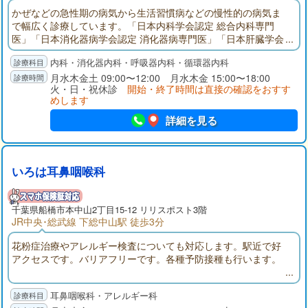
かぜなどの急性期の病気から生活習慣病などの慢性的の病気ま
で幅広く診療しています。「日本内科学会認定 総合内科専門
医」「日本消化器病学会認定 消化器病専門医」「日本肝臓学会
認定 肝臓専門医」として、地域の皆さまに貢献できるよう努力
内科・消化器内科・呼吸器内科・循環器内科
しています。内科の病気に関して、何でも相談できる地域のク
リニックを目指していますので、お気軽に話をしにいらしてく
月水木金土 09:00〜12:00 月水木金 15:00〜18:00
火・日・祝休診
開始・終了時間は直接の確認をおすす
ださい。
めします
詳細を見る
いろは耳鼻咽喉科
千葉県
船橋市
本中山2丁目15-12 リリスポスト3階
JR中央･総武線 下総中山駅 徒歩3分
花粉症治療やアレルギー検査についても対応します。駅近で好
アクセスです。バリアフリーです。各種予防接種も行います。
耳鼻咽喉科・アレルギー科