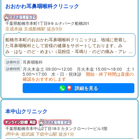
おおかわ耳鼻咽喉科クリニック
千葉県
船橋市
本町1丁目9-9 ルナパーク船橋201
京成本線 京成船橋駅 徒歩3分
船橋市本町のおおかわ耳鼻咽喉科クリニックは、地域に密着し
た耳鼻咽喉科として皆様の健康をサポートしております。み
み・はな・のど・めまい（花粉症・耳鳴り・のどの痛み・アレ
ルギー等）についてお困りの時は、お気軽にご相談下さい。
耳鼻咽喉科
月火木金土 09:00〜12:00 月火木金 15:00〜18:00 土 1
5:00〜17:00 水・日・祝休診
開始・終了時間は直接の
確認をおすすめします
詳細を見る
本中山クリニック
千葉県
船橋市
本中山2丁目18-3 カタンクローバービル1階
JR中央･総武線 下総中山駅 徒歩1分