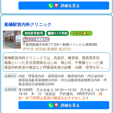
詳細を見る
船橋駅前内科クリニック
千葉県
船橋市
本町7丁目6-1 船橋ツインビル東館6階
JR中央･総武線 船橋駅 徒歩2分
船橋駅前内科クリニックでは、高血圧、糖尿病、脂質異常症、
痛風といった生活習慣病をはじめ、狭心症、不整脈といった循
環器内科疾患や喘息など呼吸器疾患の診断・治療・管理を行っ
ております。常に患者様お一人おひとりの生活の質（QOL）向
内科・呼吸器内科・循環器内科・糖尿病内科・内分泌内科・
上を念頭においた医療を提供していくことを目指しておりま
循環器高齢者薬物療法内科・内分泌糖尿病薬物療法内科・呼
す。
吸器感染症薬物療法内科
受付時間 月火水金土 09:30〜12:30 月火金土 14:30〜
18:30 木・日・祝休診 予約優先 WEB予約可
開
始・終了時間は直接の確認をおすすめします
詳細を見る