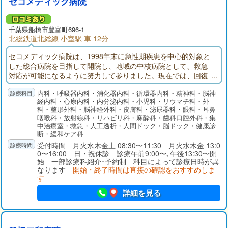
セコメディック病院
千葉県
船橋市
豊富町696-1
北総鉄道北総線 小室駅 車 12分
セコメディック病院は、1998年末に急性期疾患を中心的対象と
した総合病院を目指して開院し、地域の中核病院として、救急
対応が可能になるように努力して参りました。現在では、回復
期リハビリテーション病棟、地域包括ケア病棟を備え、在宅医
内科・呼吸器内科・消化器内科・循環器内科・精神科・脳神
療にも注力しております。
経内科・心療内科・内分泌内科・小児科・リウマチ科・外
科・整形外科・脳神経外科・皮膚科・泌尿器科・眼科・耳鼻
咽喉科・放射線科・リハビリ科・麻酔科・歯科口腔外科・集
中治療室・救急・人工透析・人間ドック・脳ドック・健康診
断・緩和ケア科
受付時間 月火水木金土 08:30〜11:30 月火水木金 13:0
0〜16:00 日・祝休診 診療午前9:00〜､午後13:30〜開
始 一部診療科紹介･予約制 科目によって診療日時が異
なります
開始・終了時間は直接の確認をおすすめしま
す
詳細を見る