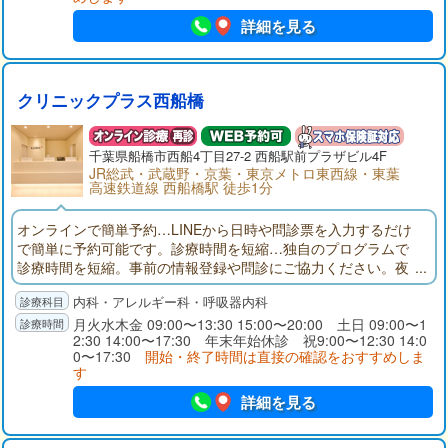
詳細を見る
クリニックプラス西船橋
千葉県
船橋市
西船4丁目27-2 西船駅前プラザビル4F
JR総武・武蔵野・京葉・東京メトロ東西線・東葉
高速鉄道線 西船橋駅 徒歩1分
オンラインで簡単予約…LINEから日時や問診票を入力するだけ
で簡単に予約可能です。診療時間を短縮…独自のプログラムで
診療時間を短縮。事前の情報登録や問診にご協力ください。夜
間・休日も診療…平日20:00まで、土日祝日も診療しているの
内科・アレルギー科・呼吸器内科
で、急な症状にも安心してお越しいただけます。キャッシュレ
ス決済…クレジットカード・交通系ICなど多数の電子マネー決
月火水木金 09:00〜13:30 15:00〜20:00 土日 09:00〜1
2:30 14:00〜17:30 年末年始休診 祝9:00〜12:30 14:0
済が可能です。
0〜17:30
開始・終了時間は直接の確認をおすすめしま
す
詳細を見る