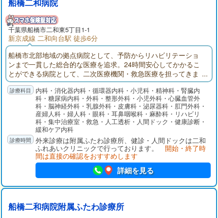
船橋二和病院
千葉県
船橋市
二和東5丁目1-1
新京成線 二和向台駅 徒歩6分
船橋市北部地域の拠点病院として、予防からリハビリテーショ
ンまで一貫した総合的な医療を追求。24時間安心してかかるこ
とができる病院として、二次医療機関・救急医療を担ってきま
した。船橋二和病院付属ふたわ診療所(主に外来部門)、ふれあい
内科・消化器内科・循環器内科・小児科・精神科・腎臓内
クリニック（主に健診部門）、二和在宅介護支援センター、八
科・糖尿病内科・外科・整形外科・小児外科・心臓血管外
木が谷在宅介護支援センターでそれぞれ役割分担して連携を取
科・脳神経外科・乳腺外科・皮膚科・泌尿器科・肛門外科・
りながら、地域の皆様の健康を守ります。
産婦人科・婦人科・眼科・耳鼻咽喉科・麻酔科・リハビリ
科・集中治療室・救急・人工透析・人間ドック・健康診断・
緩和ケア内科
外来診療は附属ふたわ診療所、健診・人間ドックは二和
ふれあいクリニックで行っております。
開始・終了時
間は直接の確認をおすすめします
詳細を見る
船橋二和病院附属ふたわ診療所