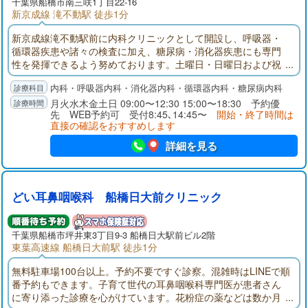
千葉県
船橋市
南三咲1丁目22-16
新京成線 滝不動駅 徒歩1分
新京成線滝不動駅前に内科クリニックとして開設し、呼吸器・
循環器疾患や諸々の検査に加え、糖尿病・消化器疾患にも専門
性を発揮できるよう努めております。土曜日・日曜日および祝
日も、午前・午後フル体制で診察を受付しております。土日・
内科・呼吸器内科・消化器内科・循環器内科・糖尿病内科
祝日に急病等でお困りの際は、どうぞ当院をご利用ください。
月火水木金土日 09:00〜12:30 15:00〜18:30 予約優
先 WEB予約可 受付8:45､14:45〜
開始・終了時間は
直接の確認をおすすめします
詳細を見る
どい耳鼻咽喉科 船橋日大前クリニック
千葉県
船橋市
坪井東3丁目9-3 船橋日大駅前ビル2階
東葉高速線 船橋日大前駅 徒歩1分
無料駐車場100台以上。予約不要ですぐ診察。混雑時はLINEで順
番予約もできます。子育て世代の耳鼻咽喉科専門医が患者さん
に寄り添った診療を心がけています。花粉症の薬などは数か月