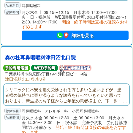
の長期処方も可能です。
耳鼻咽喉科
月水木金土 09:15〜12:15 月水木金 14:00〜17:00
火・日・祝休診 WEB順番受付可､窓口受付時間9:20〜1
2:30､14:20〜17:00
開始・終了時間は直接の確認をおす
すめします
詳細を見る
奏の杜耳鼻咽喉科津田沼北口院
千葉県
船橋市
前原西2丁目19-1 津田沼ビート4階
津田沼駅北口 徒歩3分
クリニックに不安を抱え受診される方も多いと思いますが、患
者様の気持ちに寄り添うような診療を行っていきたいと思って
おります。新生児のお子様からご年配の患者様まで、耳・鼻・
のどでお困りの方、どうぞお気軽にご相談くださいませ。
耳鼻咽喉科・アレルギー科・小児耳鼻咽喉科
月火水木金 09:00〜12:30 土 09:00〜13:00 月火水木
金 14:30〜18:00 日・祝休診 完全予約制 受付は診療
開始15分前から
開始・終了時間は直接の確認をおすす
めします