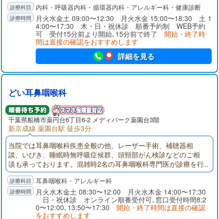
内科・呼吸器内科・循環器内科・アレルギー科・健康診断
月火水金土 09:00〜12:30 月火水金 15:00〜18:30 土 1
4:00〜17:30 木・日・祝休診 順番予約制 WEB予約
可 受付15分前より開始､15分前で終了
開始・終了時
間は直接の確認をおすすめします
詳細を見る
どい耳鼻咽喉科
千葉県
船橋市
薬円台6丁目6-2 メディパーク薬園台3階
新京成線 薬園台駅 徒歩3分
当院では耳鼻咽喉科疾患全般の他、レーザー手術、補聴器相
談、いびき、睡眠時無呼吸症候群、頭頸部がん検診などのご相
談も承っております。混雑時2名の耳鼻咽喉科専門医が診療を行
っております。待ち時間がある時はオンラインで順番受付を行
耳鼻咽喉科・アレルギー科
うこともできます
月火水木金土 08:30〜12:00 月火水木金 14:00〜17:30
日・祝休診 オンライン順番受付可､窓口受付時間8:2
0〜12:00､13:50〜17:30
開始・終了時間は直接の確認
をおすすめします