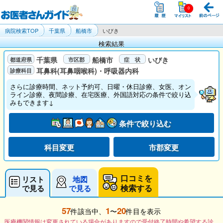
病院検索TOP
千葉県
船橋市
いびき
検索結果
千葉県
船橋市
いびき
耳鼻科(耳鼻咽喉科)・呼吸器内科
さらに診療時間、ネット予約可、日曜・休日診療、女医、オン
ライン診療、夜間診療、在宅医療、外国語対応の条件で絞り込
みもできます↓
条件で絞り込む
科目変更
市郡変更
口コミを
リスト
地図
検索する
で見る
で見る
57
1
20
件該当中、
〜
件目を表示
医療機関情報は変更されている場合がありますので受付終了時間や希望する診