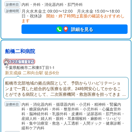
内科・外科・消化器内科・肛門外科
月火水木金土 09:00〜12:00 月火水金 15:00〜18:00
日・祝休診
開始・終了時間は直接の確認をおすすめし
ます
詳細を見る
船橋二和病院
千葉県
船橋市
二和東5丁目1-1
新京成線 二和向台駅 徒歩6分
船橋市北部地域の拠点病院として、予防からリハビリテーショ
ンまで一貫した総合的な医療を追求。24時間安心してかかるこ
とができる病院として、二次医療機関・救急医療を担ってきま
した。船橋二和病院付属ふたわ診療所(主に外来部門)、ふれあい
内科・消化器内科・循環器内科・小児科・精神科・腎臓内
クリニック（主に健診部門）、二和在宅介護支援センター、八
科・糖尿病内科・外科・整形外科・小児外科・心臓血管外
木が谷在宅介護支援センターでそれぞれ役割分担して連携を取
科・脳神経外科・乳腺外科・皮膚科・泌尿器科・肛門外科・
りながら、地域の皆様の健康を守ります。
産婦人科・婦人科・眼科・耳鼻咽喉科・麻酔科・リハビリ
科・集中治療室・救急・人工透析・人間ドック・健康診断・
緩和ケア内科