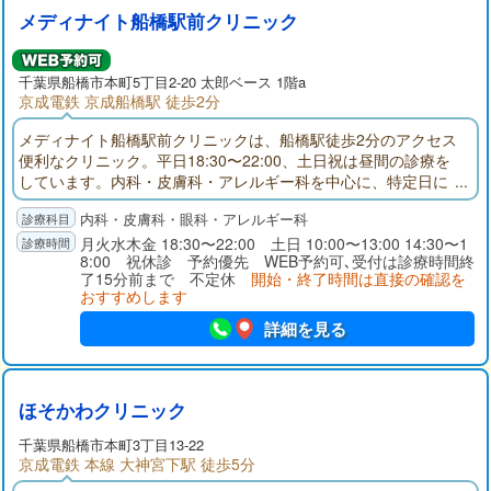
メディナイト船橋駅前クリニック
千葉県
船橋市
本町5丁目2-20 太郎ベース 1階a
京成電鉄 京成船橋駅 徒歩2分
メディナイト船橋駅前クリニックは、船橋駅徒歩2分のアクセス
便利なクリニック。平日18:30〜22:00、土日祝は昼間の診療を
しています。内科・皮膚科・アレルギー科を中心に、特定日に
は眼科診療にも対応。さらにピル・性感染症・AGA・ED・禁煙
内科・皮膚科・眼科・アレルギー科
外来など幅広い自費診療もご用意。お仕事帰りや休日の急な体
調不良にも安心してご受診いただけます。
月火水木金 18:30〜22:00 土日 10:00〜13:00 14:30〜1
8:00 祝休診 予約優先 WEB予約可､受付は診療時間終
了15分前まで 不定休
開始・終了時間は直接の確認を
おすすめします
詳細を見る
ほそかわクリニック
千葉県
船橋市
本町3丁目13-22
京成電鉄 本線 大神宮下駅 徒歩5分