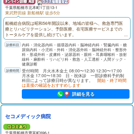
千葉県
船橋市
北本町1丁目13-1
東武野田線 新船橋駅 徒歩5分
船橋総合病院は昭和56年開設以来、地域の皆様へ、救急専門医
療とリハビリテーション、予防医療、在宅医療サービスまでの
トータルケアを提供し続けています。
内科・消化器内科・循環器内科・脳神経内科・腎臓内科・糖
尿病内科・小児科・外科・消化器外科・脳神経外科・整形外
科・形成外科・皮膚科・泌尿器科・眼科・耳鼻咽喉科・放射
線科・麻酔科・リハビリ科・救急・人工透析・人間ドック・
健康診断
受付時間 月火水木金土 08:00〜12:30 12:30〜17:00
月水金 17:00〜18:30 日・祝休診 一部診療科予約制
科目によって診療日時が異なります。
開始・終了時間
は直接の確認をおすすめします
詳細を見る
セコメディック病院
千葉県
船橋市
豊富町696-1