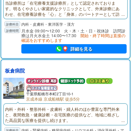
当診療所は「在宅療養支援診療所」として認定されておりま
す。明るくやさしい家庭的なクリニックとして、外来診療にあ
わせ、在宅療養診療を「心」と「身体」のパートナーとして訪
問させていただきます。お気軽にご相談ください。毎月スケジ
内科・皮膚科・東洋医学・漢方
ュール表を作成し、定期的に訪問いたします。急に具合が悪く
なった時には、ご連絡頂ければスケジュール外でも訪問いたし
月水金 09:00〜12:00 火・木・土・日・祝休診 訪問診
療は月火水金土 14:00〜17:30
開始・終了時間は直接の
ます。
確認をおすすめします
詳細を見る
板倉病院
千葉県
船橋市
本町2丁目10-1
京成本線 京成船橋駅 徒歩5分
内科・外科・整形外科・皮膚科・婦人科のほか豊富な専門外来
と、夜間救急・健康診断・在宅医療の提供など、地域に根ざし
た高品質な医療を提供し続けます。
内科・腎臓内科・糖尿病内科・リウマチ科・消化器外科・ア