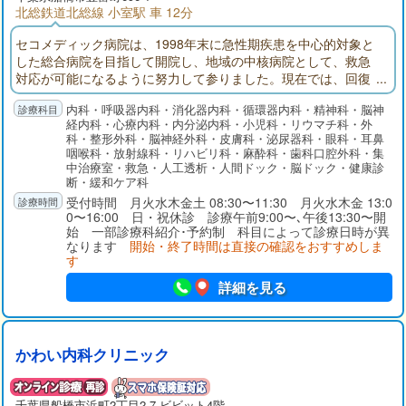
北総鉄道北総線 小室駅 車 12分
セコメディック病院は、1998年末に急性期疾患を中心的対象と
した総合病院を目指して開院し、地域の中核病院として、救急
対応が可能になるように努力して参りました。現在では、回復
期リハビリテーション病棟、地域包括ケア病棟を備え、在宅医
内科・呼吸器内科・消化器内科・循環器内科・精神科・脳神
療にも注力しております。
経内科・心療内科・内分泌内科・小児科・リウマチ科・外
科・整形外科・脳神経外科・皮膚科・泌尿器科・眼科・耳鼻
咽喉科・放射線科・リハビリ科・麻酔科・歯科口腔外科・集
中治療室・救急・人工透析・人間ドック・脳ドック・健康診
断・緩和ケア科
受付時間 月火水木金土 08:30〜11:30 月火水木金 13:0
0〜16:00 日・祝休診 診療午前9:00〜､午後13:30〜開
始 一部診療科紹介･予約制 科目によって診療日時が異
なります
開始・終了時間は直接の確認をおすすめしま
す
詳細を見る
かわい内科クリニック
千葉県
船橋市
浜町2丁目2-7 ビビット4階