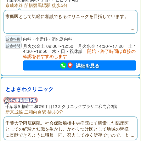
京成本線 船橋競馬場駅 徒歩5分
家庭医として気軽に相談できるクリニックを目指しています。
内科・小児科・消化器内科
月火水金土 09:00〜12:50 月火水金 14:30〜17:20 土 1
4:30〜16:50 木・日・祝休診
開始・終了時間は直接の
確認をおすすめします
詳細を見る
とよさわクリニック
千葉県
船橋市
二和東6丁目12-2 クリニックプラザ二和向台2階
新京成線 二和向台駅 徒歩3分
千葉大学附属病院、社会保険船橋中央病院にて研鑽した臨床医
としての経験と知識を生かし、かかりつけ医として地域の皆様
に貢献できるように職員一同、努力してゆく所存ですので、よ
ろしくお願いいたします。