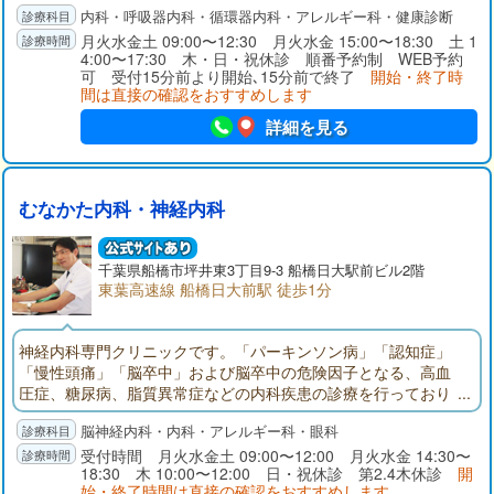
内科・呼吸器内科・循環器内科・アレルギー科・健康診断
月火水金土 09:00〜12:30 月火水金 15:00〜18:30 土 1
4:00〜17:30 木・日・祝休診 順番予約制 WEB予約
可 受付15分前より開始､15分前で終了
開始・終了時
間は直接の確認をおすすめします
詳細を見る
むなかた内科・神経内科
千葉県
船橋市
坪井東3丁目9-3 船橋日大駅前ビル2階
東葉高速線 船橋日大前駅 徒歩1分
神経内科専門クリニックです。「パーキンソン病」「認知症」
「慢性頭痛」「脳卒中」および脳卒中の危険因子となる、高血
圧症、糖尿病、脂質異常症などの内科疾患の診療を行っており
ます。ふるえ、歩行障害、物忘れなどの症状のある方はご相談
脳神経内科・内科・アレルギー科・眼科
ください。東葉高速鉄道「船橋日大前」東口駅前（くすりの福
太郎２階）。頭部CT完備。神経内科専門医、指導医。頭痛専門
受付時間 月火水金土 09:00〜12:00 月火水金 14:30〜
18:30 木 10:00〜12:00 日・祝休診 第2.4木休診
開
医、指導医。内科学会認定内科医。眼科学会専門医。
始・終了時間は直接の確認をおすすめします