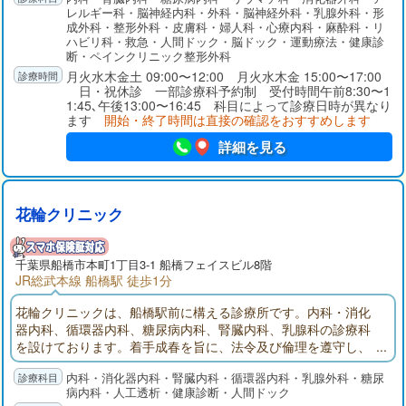
レルギー科・脳神経内科・外科・脳神経外科・乳腺外科・形
成外科・整形外科・皮膚科・婦人科・心療内科・麻酔科・リ
ハビリ科・救急・人間ドック・脳ドック・運動療法・健康診
断・ペインクリニック整形外科
月火水木金土 09:00〜12:00 月火水木金 15:00〜17:00
日・祝休診 一部診療科予約制 受付時間午前8:30〜1
1:45､午後13:00〜16:45 科目によって診療日時が異なり
ます
開始・終了時間は直接の確認をおすすめします
詳細を見る
花輪クリニック
千葉県
船橋市
本町1丁目3-1 船橋フェイスビル8階
JR総武本線 船橋駅 徒歩1分
花輪クリニックは、船橋駅前に構える診療所です。内科・消化
器内科、循環器内科、糖尿病内科、腎臓内科、乳腺科の診療科
を設けております。着手成春を旨に、法令及び倫理を遵守し、
相協力して安全で安心な医療に取り組みます。
内科・消化器内科・腎臓内科・循環器内科・乳腺外科・糖尿
病内科・人工透析・健康診断・人間ドック