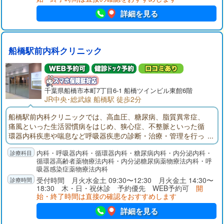
詳細を見る
船橋駅前内科クリニック
千葉県
船橋市
本町7丁目6-1 船橋ツインビル東館6階
JR中央･総武線 船橋駅 徒歩2分
船橋駅前内科クリニックでは、高血圧、糖尿病、脂質異常症、
痛風といった生活習慣病をはじめ、狭心症、不整脈といった循
環器内科疾患や喘息など呼吸器疾患の診断・治療・管理を行っ
ております。常に患者様お一人おひとりの生活の質（QOL）向
内科・呼吸器内科・循環器内科・糖尿病内科・内分泌内科・
上を念頭においた医療を提供していくことを目指しておりま
循環器高齢者薬物療法内科・内分泌糖尿病薬物療法内科・呼
す。
吸器感染症薬物療法内科
受付時間 月火水金土 09:30〜12:30 月火金土 14:30〜
18:30 木・日・祝休診 予約優先 WEB予約可
開
始・終了時間は直接の確認をおすすめします
詳細を見る