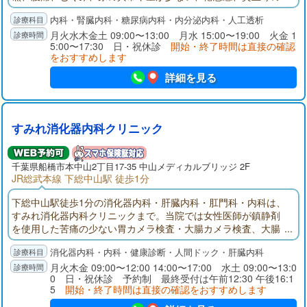
症状の診療を行います。透析治療にも対応しています。
内科・腎臓内科・糖尿病内科・内分泌内科・人工透析
月火水木金土 09:00〜13:00 月水 15:00〜19:00 火金 1
5:00〜17:30 日・祝休診
開始・終了時間は直接の確認
をおすすめします
詳細を見る
すみれ消化器内科クリニック
千葉県
船橋市
本中山2丁目17-35 中山メディカルブリッジ 2F
JR総武本線 下総中山駅 徒歩1分
下総中山駅徒歩1分の消化器内科・肝臓内科・肛門科・内科は、
すみれ消化器内科クリニックまで。当院では女性医師が鎮静剤
を使用した苦痛の少ない胃カメラ検査・大腸カメラ検査、大腸
ポリープ切除、胃・大腸の同日検査、土曜検査、経口・経鼻検
消化器内科・内科・健康診断・人間ドック・肝臓内科
査を行います。女性ならではの消化器症状のお悩みや、健康診
断での肝機能異常の診察も承ります。
月火木金 09:00〜12:00 14:00〜17:00 水土 09:00〜13:0
0 日・祝休診 予約制 最終受付は午前12:30 午後16:1
5
開始・終了時間は直接の確認をおすすめします