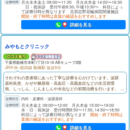
月火水木金土 09:00〜11:30 月火水木金 14:00〜16:30
日・祝休診 受付午前8:30､午後13:30〜 科目によっ
て診療日時が異なります 北習志野花輪病院関連施設
開始・終了時間は直接の確認をおすすめします
詳細を見る
みやもとクリニック
千葉県
船橋市
本町1丁目13-19 ABキューブ2階
JR中央･総武線 船橋駅 徒歩5分
それぞれの患者様にあった丁寧な診療を心がけています。泌尿
器科疾患、かぜや糖尿病・高血圧・高脂血症などの生活習慣
病、しっしん、じんましんや水虫などの初期治療を行います。
採血、エコー（腹部エコー・頸動脈エコー）は当院にて検査い
内科・皮膚科・泌尿器科
たします。CT、MRIは提携医療機関で撮影し、当日に診察でき
ます。なるべく不必要な薬は処方しない。患者様の状態に一番
月火木金土 09:00〜12:00 月火木金 15:00〜19:00
水・日・祝休診 受付時間8:50〜11:50､14:50〜18:50
合った薬を考えていきます。
科目によって診療日時が異なります
開始・終了時間は
直接の確認をおすすめします
詳細を見る