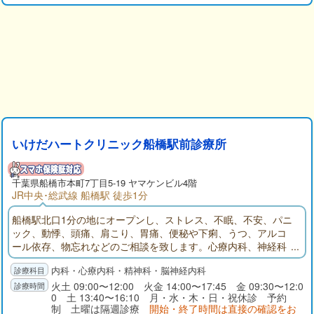
いけだハートクリニック船橋駅前診療所
千葉県
船橋市
本町7丁目5-19 ヤマケンビル4階
JR中央･総武線 船橋駅 徒歩1分
船橋駅北口1分の地にオープンし、ストレス、不眠、不安、パニ
ック、動悸、頭痛、肩こり、胃痛、便秘や下痢、うつ、アルコ
ール依存、物忘れなどのご相談を致します。心療内科、神経科
精神科、神経内科、内科を診療科目とするいけだハートクリニ
内科・心療内科・精神科・脳神経内科
ック船橋駅前診療所のサイトです。診療所の写真、地図、診療
案内、診療時間、院長略歴、リンク、お知らせ、などがご覧に
火土 09:00〜12:00 火金 14:00〜17:45 金 09:30〜12:0
0 土 13:40〜16:10 月・水・木・日・祝休診 予約
なれます。
制 土曜は隔週診療
開始・終了時間は直接の確認をお