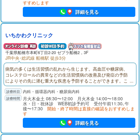
すすめします
詳細を見る
いちかわクリニック
千葉県
船橋市
本町6丁目2-20 ゼブラ船橋2，3F
JR中央･総武線 船橋駅 徒歩3分
病気の多くは生活習慣の乱れから生じます。高血圧や糖尿病、
コレステロールの異常などの生活習慣病の改善及び発症の予防
によりその先に潜む重大な疾患を予防することができます。こ
のような思いから、私は地域住民の皆様の健康をより早い段階
内科・循環器内科・糖尿病内科
から守るため、生活習慣病を中心としたプライマリケアの実践
を主に置いた診療を行い、微力ながらも地域医療に貢献をして
月火木金土 08:30〜12:00 月火木金 14:00〜18:00
水・日・祝休診 WEB初診予約可 受付午前11:30､午
いきたいと考えております。宜しくお願いいたします。
後〜17:30
開始・終了時間は直接の確認をおすすめしま
す
詳細を見る