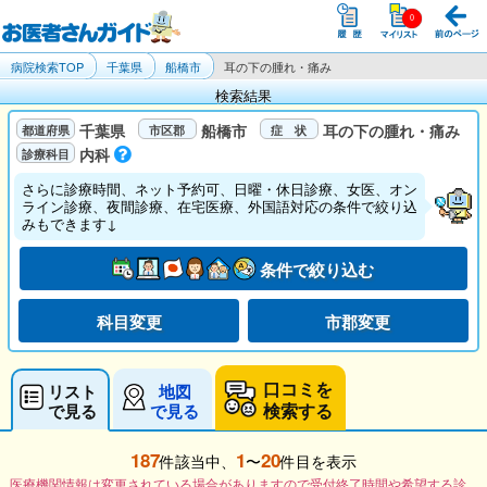
病院検索TOP
千葉県
船橋市
耳の下の腫れ・痛み
検索結果
千葉県
船橋市
耳の下の腫れ・痛み
内科
さらに診療時間、ネット予約可、日曜・休日診療、女医、オン
ライン診療、夜間診療、在宅医療、外国語対応の条件で絞り込
みもできます↓
条件で絞り込む
科目変更
市郡変更
口コミを
リスト
地図
検索する
で見る
で見る
187
1
20
件該当中、
〜
件目を表示
医療機関情報は変更されている場合がありますので受付終了時間や希望する診