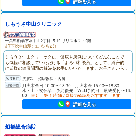
詳細を見る
しもうさ中山クリニック
千葉県
船橋市
本中山2丁目15-12 リリスポスト2階
JR下総中山駅北口 徒歩2分
しもうさ中山クリニックは、健康や病気についてどんなことで
も気軽に相談していただける「よろづ相談所」として、総合的
に皆様の健康問題の解決をお手伝いいたします。お子さんから
ご年配の方まで、当「健康よろづ相談所」に、気になる症状、
皮膚科・泌尿器科・内科
お薬や検査結果のことなど、相談しにいらしてください。
月火木金日 10:00〜13:30 月火木金 15:00〜18:30
水・土・祝休診 予約優先 WEB予約可 最終受付〜18:
00
開始・終了時間は直接の確認をおすすめします
詳細を見る
船橋総合病院