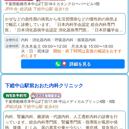
千葉県
船橋市
本中山2丁目18-3 カタンクローバービル1階
JR中央･総武線 下総中山駅 徒歩1分
かぜなどの急性期の病気から生活習慣病などの慢性的の病気ま
で幅広く診療しています。「日本内科学会認定 総合内科専門
医」「日本消化器病学会認定 消化器病専門医」「日本肝臓学会
認定 肝臓専門医」として、地域の皆さまに貢献できるよう努力
内科・消化器内科・呼吸器内科・循環器内科
しています。内科の病気に関して、何でも相談できる地域のク
リニックを目指していますので、お気軽に話をしにいらしてく
月水木金土 09:00〜12:00 月水木金 15:00〜18:00
火・日・祝休診
開始・終了時間は直接の確認をおすす
ださい。
めします
詳細を見る
下総中山駅前おおた内科クリニック
千葉県
船橋市
本中山2丁目17-35 中山メディカルブリッジ4階・5階
JR総武線 下総中山駅 徒歩4分
内科、腎臓内科、糖尿病・代謝内科、人工透析内科の診療を行
っています。総合内科専門医、腎臓専門医・指導医が風邪や発
熱、腹痛、むくみ、尿の異常や量が少ない、倦怠感、貧血等の