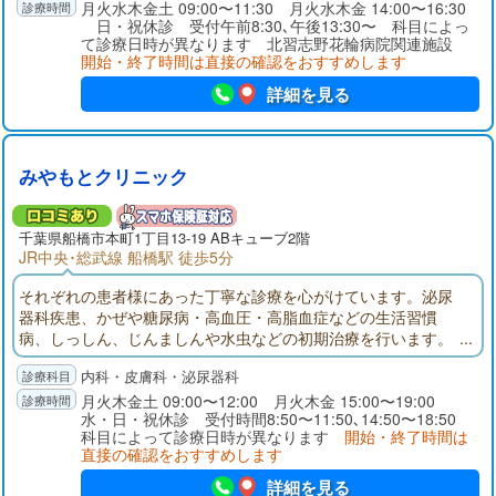
月火水木金土 09:00〜11:30 月火水木金 14:00〜16:30
日・祝休診 受付午前8:30､午後13:30〜 科目によっ
て診療日時が異なります 北習志野花輪病院関連施設
開始・終了時間は直接の確認をおすすめします
詳細を見る
みやもとクリニック
千葉県
船橋市
本町1丁目13-19 ABキューブ2階
JR中央･総武線 船橋駅 徒歩5分
それぞれの患者様にあった丁寧な診療を心がけています。泌尿
器科疾患、かぜや糖尿病・高血圧・高脂血症などの生活習慣
病、しっしん、じんましんや水虫などの初期治療を行います。
採血、エコー（腹部エコー・頸動脈エコー）は当院にて検査い
内科・皮膚科・泌尿器科
たします。CT、MRIは提携医療機関で撮影し、当日に診察でき
ます。なるべく不必要な薬は処方しない。患者様の状態に一番
月火木金土 09:00〜12:00 月火木金 15:00〜19:00
水・日・祝休診 受付時間8:50〜11:50､14:50〜18:50
合った薬を考えていきます。
科目によって診療日時が異なります
開始・終了時間は
直接の確認をおすすめします
詳細を見る