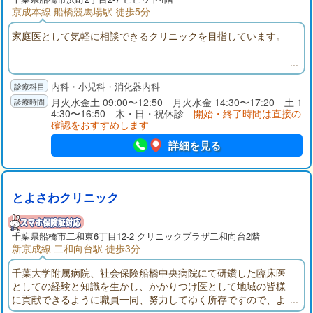
京成本線 船橋競馬場駅 徒歩5分
家庭医として気軽に相談できるクリニックを目指しています。
内科・小児科・消化器内科
月火水金土 09:00〜12:50 月火水金 14:30〜17:20 土 1
4:30〜16:50 木・日・祝休診
開始・終了時間は直接の
確認をおすすめします
詳細を見る
とよさわクリニック
千葉県
船橋市
二和東6丁目12-2 クリニックプラザ二和向台2階
新京成線 二和向台駅 徒歩3分
千葉大学附属病院、社会保険船橋中央病院にて研鑽した臨床医
としての経験と知識を生かし、かかりつけ医として地域の皆様
に貢献できるように職員一同、努力してゆく所存ですので、よ
ろしくお願いいたします。