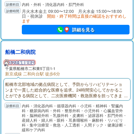
内科・外科・消化器内科・肛門外科
月火水木金土 09:00〜12:00 月火水金 15:00〜18:00
日・祝休診
開始・終了時間は直接の確認をおすすめし
ます
詳細を見る
船橋二和病院
千葉県
船橋市
二和東5丁目1-1
新京成線 二和向台駅 徒歩6分
船橋市北部地域の拠点病院として、予防からリハビリテーショ
ンまで一貫した総合的な医療を追求。24時間安心してかかるこ
とができる病院として、二次医療機関・救急医療を担ってきま
した。船橋二和病院付属ふたわ診療所(主に外来部門)、ふれあい
内科・消化器内科・循環器内科・小児科・精神科・腎臓内
クリニック（主に健診部門）、二和在宅介護支援センター、八
科・糖尿病内科・外科・整形外科・小児外科・心臓血管外
木が谷在宅介護支援センターでそれぞれ役割分担して連携を取
科・脳神経外科・乳腺外科・皮膚科・泌尿器科・肛門外科・
りながら、地域の皆様の健康を守ります。
産婦人科・婦人科・眼科・耳鼻咽喉科・麻酔科・リハビリ
科・集中治療室・救急・人工透析・人間ドック・健康診断・
緩和ケア内科