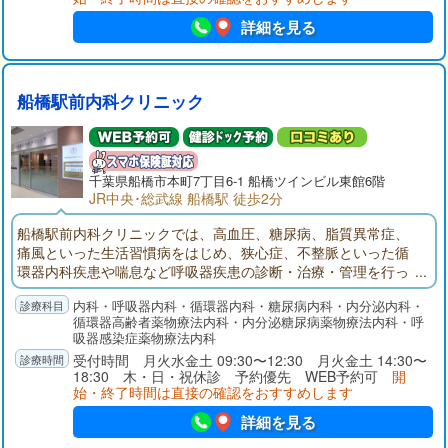
詳細を見る
船橋駅前内科クリニック
千葉県
船橋市
本町7丁目6-1 船橋ツインビル東館6階
JR中央･総武線 船橋駅 徒歩2分
船橋駅前内科クリニックでは、高血圧、糖尿病、脂質異常症、
痛風といった生活習慣病をはじめ、狭心症、不整脈といった循
環器内科疾患や喘息など呼吸器疾患の診断・治療・管理を行っ
ております。常に患者様お一人おひとりの生活の質（QOL）向
内科・呼吸器内科・循環器内科・糖尿病内科・内分泌内科・
上を念頭においた医療を提供していくことを目指しておりま
循環器高齢者薬物療法内科・内分泌糖尿病薬物療法内科・呼
す。
吸器感染症薬物療法内科
受付時間 月火水金土 09:30〜12:30 月火金土 14:30〜
18:30 木・日・祝休診 予約優先 WEB予約可
開
始・終了時間は直接の確認をおすすめします
詳細を見る