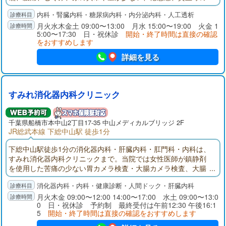
症状の診療を行います。透析治療にも対応しています。
内科・腎臓内科・糖尿病内科・内分泌内科・人工透析
月火水木金土 09:00〜13:00 月水 15:00〜19:00 火金 1
5:00〜17:30 日・祝休診
開始・終了時間は直接の確認
をおすすめします
詳細を見る
すみれ消化器内科クリニック
千葉県
船橋市
本中山2丁目17-35 中山メディカルブリッジ 2F
JR総武本線 下総中山駅 徒歩1分
下総中山駅徒歩1分の消化器内科・肝臓内科・肛門科・内科は、
すみれ消化器内科クリニックまで。当院では女性医師が鎮静剤
を使用した苦痛の少ない胃カメラ検査・大腸カメラ検査、大腸
ポリープ切除、胃・大腸の同日検査、土曜検査、経口・経鼻検
消化器内科・内科・健康診断・人間ドック・肝臓内科
査を行います。女性ならではの消化器症状のお悩みや、健康診
断での肝機能異常の診察も承ります。
月火木金 09:00〜12:00 14:00〜17:00 水土 09:00〜13:0
0 日・祝休診 予約制 最終受付は午前12:30 午後16:1
5
開始・終了時間は直接の確認をおすすめします