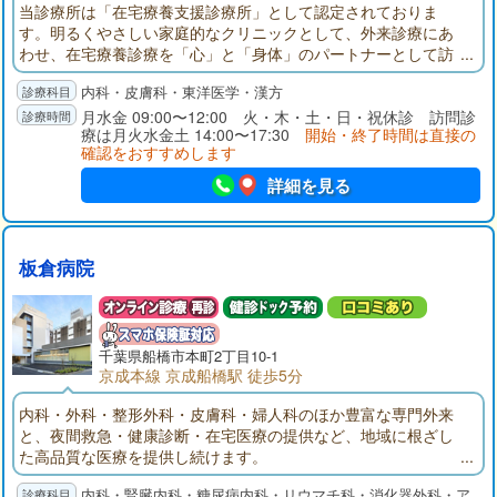
当診療所は「在宅療養支援診療所」として認定されておりま
す。明るくやさしい家庭的なクリニックとして、外来診療にあ
わせ、在宅療養診療を「心」と「身体」のパートナーとして訪
問させていただきます。お気軽にご相談ください。毎月スケジ
内科・皮膚科・東洋医学・漢方
ュール表を作成し、定期的に訪問いたします。急に具合が悪く
なった時には、ご連絡頂ければスケジュール外でも訪問いたし
月水金 09:00〜12:00 火・木・土・日・祝休診 訪問診
療は月火水金土 14:00〜17:30
開始・終了時間は直接の
ます。
確認をおすすめします
詳細を見る
板倉病院
千葉県
船橋市
本町2丁目10-1
京成本線 京成船橋駅 徒歩5分
内科・外科・整形外科・皮膚科・婦人科のほか豊富な専門外来
と、夜間救急・健康診断・在宅医療の提供など、地域に根ざし
た高品質な医療を提供し続けます。
内科・腎臓内科・糖尿病内科・リウマチ科・消化器外科・ア