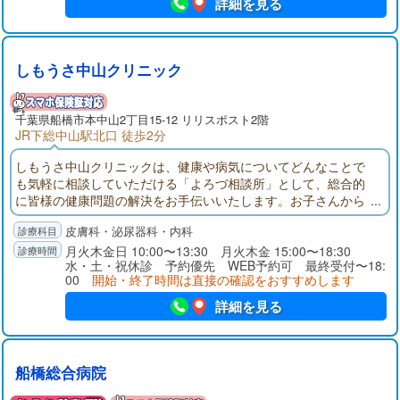
詳細を見る
しもうさ中山クリニック
千葉県
船橋市
本中山2丁目15-12 リリスポスト2階
JR下総中山駅北口 徒歩2分
しもうさ中山クリニックは、健康や病気についてどんなことで
も気軽に相談していただける「よろづ相談所」として、総合的
に皆様の健康問題の解決をお手伝いいたします。お子さんから
ご年配の方まで、当「健康よろづ相談所」に、気になる症状、
皮膚科・泌尿器科・内科
お薬や検査結果のことなど、相談しにいらしてください。
月火木金日 10:00〜13:30 月火木金 15:00〜18:30
水・土・祝休診 予約優先 WEB予約可 最終受付〜18:
00
開始・終了時間は直接の確認をおすすめします
詳細を見る
船橋総合病院