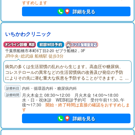
すすめします
詳細を見る
いちかわクリニック
千葉県
船橋市
本町6丁目2-20 ゼブラ船橋2，3F
JR中央･総武線 船橋駅 徒歩3分
病気の多くは生活習慣の乱れから生じます。高血圧や糖尿病、
コレステロールの異常などの生活習慣病の改善及び発症の予防
によりその先に潜む重大な疾患を予防することができます。こ
のような思いから、私は地域住民の皆様の健康をより早い段階
内科・循環器内科・糖尿病内科
から守るため、生活習慣病を中心としたプライマリケアの実践
を主に置いた診療を行い、微力ながらも地域医療に貢献をして
月火木金土 08:30〜12:00 月火木金 14:00〜18:00
水・日・祝休診 WEB初診予約可 受付午前11:30､午
いきたいと考えております。宜しくお願いいたします。
後〜17:30
開始・終了時間は直接の確認をおすすめしま
す
詳細を見る