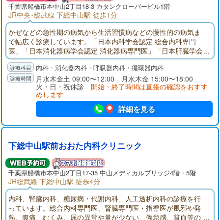
千葉県
船橋市
本中山2丁目18-3 カタンクローバービル1階
JR中央･総武線 下総中山駅 徒歩1分
かぜなどの急性期の病気から生活習慣病などの慢性的の病気ま
で幅広く診療しています。「日本内科学会認定 総合内科専門
医」「日本消化器病学会認定 消化器病専門医」「日本肝臓学会
認定 肝臓専門医」として、地域の皆さまに貢献できるよう努力
内科・消化器内科・呼吸器内科・循環器内科
しています。内科の病気に関して、何でも相談できる地域のク
リニックを目指していますので、お気軽に話をしにいらしてく
月水木金土 09:00〜12:00 月水木金 15:00〜18:00
火・日・祝休診
開始・終了時間は直接の確認をおすす
ださい。
めします
詳細を見る
下総中山駅前おおた内科クリニック
千葉県
船橋市
本中山2丁目17-35 中山メディカルブリッジ4階・5階
JR総武線 下総中山駅 徒歩4分
内科、腎臓内科、糖尿病・代謝内科、人工透析内科の診療を行
っています。総合内科専門医、腎臓専門医・指導医が風邪や発
熱、腹痛、むくみ、尿の異常や量が少ない、倦怠感、貧血等の