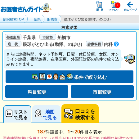
病院検索TOP
千葉県
船橋市
眼球がとび出る(動悸、のぼせ)
検索結果
千葉県
船橋市
眼球がとび出る(動悸、のぼせ)
内科
さらに診療時間、ネット予約可、日曜・休日診療、女医、オン
ライン診療、夜間診療、在宅医療、外国語対応の条件で絞り込
みもできます↓
条件で絞り込む
科目変更
市郡変更
口コミを
リスト
地図
検索する
で見る
で見る
187
1
20
件該当中、
〜
件目を表示
医療機関情報は変更されている場合がありますので受付終了時間や希望する診