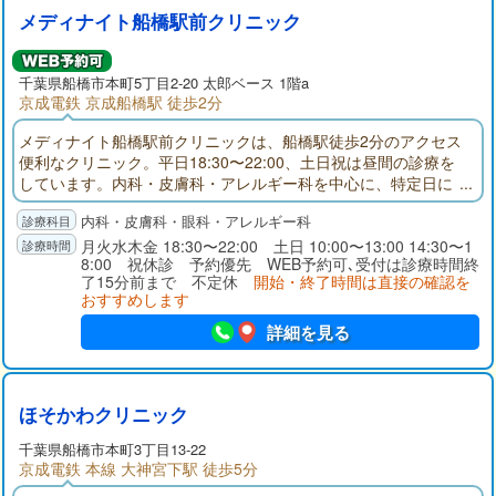
メディナイト船橋駅前クリニック
千葉県
船橋市
本町5丁目2-20 太郎ベース 1階a
京成電鉄 京成船橋駅 徒歩2分
メディナイト船橋駅前クリニックは、船橋駅徒歩2分のアクセス
便利なクリニック。平日18:30〜22:00、土日祝は昼間の診療を
しています。内科・皮膚科・アレルギー科を中心に、特定日に
は眼科診療にも対応。さらにピル・性感染症・AGA・ED・禁煙
内科・皮膚科・眼科・アレルギー科
外来など幅広い自費診療もご用意。お仕事帰りや休日の急な体
調不良にも安心してご受診いただけます。
月火水木金 18:30〜22:00 土日 10:00〜13:00 14:30〜1
8:00 祝休診 予約優先 WEB予約可､受付は診療時間終
了15分前まで 不定休
開始・終了時間は直接の確認を
おすすめします
詳細を見る
ほそかわクリニック
千葉県
船橋市
本町3丁目13-22
京成電鉄 本線 大神宮下駅 徒歩5分