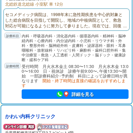
北総鉄道北総線 小室駅 車 12分
セコメディック病院は、1998年末に急性期疾患を中心的対象と
した総合病院を目指して開院し、地域の中核病院として、救急
対応が可能になるように努力して参りました。現在では、回復
期リハビリテーション病棟、地域包括ケア病棟を備え、在宅医
内科・呼吸器内科・消化器内科・循環器内科・精神科・脳神
療にも注力しております。
経内科・心療内科・内分泌内科・小児科・リウマチ科・外
科・整形外科・脳神経外科・皮膚科・泌尿器科・眼科・耳鼻
咽喉科・放射線科・リハビリ科・麻酔科・歯科口腔外科・集
中治療室・救急・人工透析・人間ドック・脳ドック・健康診
断・緩和ケア科
受付時間 月火水木金土 08:30〜11:30 月火水木金 13:0
0〜16:00 日・祝休診 診療午前9:00〜､午後13:30〜開
始 一部診療科紹介･予約制 科目によって診療日時が異
なります
開始・終了時間は直接の確認をおすすめしま
す
詳細を見る
かわい内科クリニック
千葉県
船橋市
浜町2丁目2-7 ビビット4階