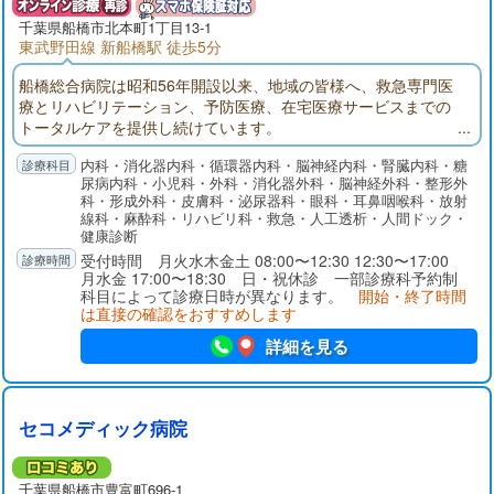
千葉県
船橋市
北本町1丁目13-1
東武野田線 新船橋駅 徒歩5分
船橋総合病院は昭和56年開設以来、地域の皆様へ、救急専門医
療とリハビリテーション、予防医療、在宅医療サービスまでの
トータルケアを提供し続けています。
内科・消化器内科・循環器内科・脳神経内科・腎臓内科・糖
尿病内科・小児科・外科・消化器外科・脳神経外科・整形外
科・形成外科・皮膚科・泌尿器科・眼科・耳鼻咽喉科・放射
線科・麻酔科・リハビリ科・救急・人工透析・人間ドック・
健康診断
受付時間 月火水木金土 08:00〜12:30 12:30〜17:00
月水金 17:00〜18:30 日・祝休診 一部診療科予約制
科目によって診療日時が異なります。
開始・終了時間
は直接の確認をおすすめします
詳細を見る
セコメディック病院
千葉県
船橋市
豊富町696-1