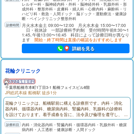
レルギー科・脳神経内科・外科・脳神経外科・乳腺外科・形
成外科・整形外科・皮膚科・婦人科・心療内科・麻酔科・リ
ハビリ科・救急・人間ドック・脳ドック・運動療法・健康診
断・ペインクリニック整形外科
月火水木金土 09:00〜12:00 月火水木金 15:00〜17:00
日・祝休診 一部診療科予約制 受付時間午前8:30〜1
1:45､午後13:00〜16:45 科目によって診療日時が異なり
ます
開始・終了時間は直接の確認をおすすめします
詳細を見る
花輪クリニック
千葉県
船橋市
本町1丁目3-1 船橋フェイスビル8階
JR総武本線 船橋駅 徒歩1分
花輪クリニックは、船橋駅前に構える診療所です。内科・消化
器内科、循環器内科、糖尿病内科、腎臓内科、乳腺科の診療科
を設けております。着手成春を旨に、法令及び倫理を遵守し、
相協力して安全で安心な医療に取り組みます。
内科・消化器内科・腎臓内科・循環器内科・乳腺外科・糖尿
病内科・人工透析・健康診断・人間ドック