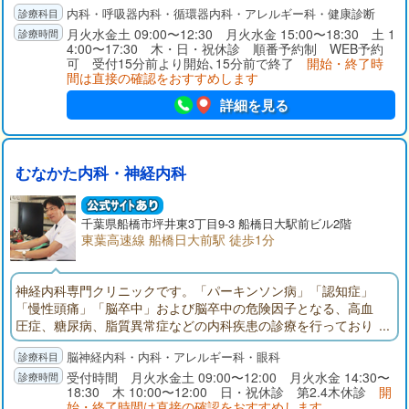
内科・呼吸器内科・循環器内科・アレルギー科・健康診断
月火水金土 09:00〜12:30 月火水金 15:00〜18:30 土 1
4:00〜17:30 木・日・祝休診 順番予約制 WEB予約
可 受付15分前より開始､15分前で終了
開始・終了時
間は直接の確認をおすすめします
詳細を見る
むなかた内科・神経内科
千葉県
船橋市
坪井東3丁目9-3 船橋日大駅前ビル2階
東葉高速線 船橋日大前駅 徒歩1分
神経内科専門クリニックです。「パーキンソン病」「認知症」
「慢性頭痛」「脳卒中」および脳卒中の危険因子となる、高血
圧症、糖尿病、脂質異常症などの内科疾患の診療を行っており
ます。ふるえ、歩行障害、物忘れなどの症状のある方はご相談
脳神経内科・内科・アレルギー科・眼科
ください。東葉高速鉄道「船橋日大前」東口駅前（くすりの福
太郎２階）。頭部CT完備。神経内科専門医、指導医。頭痛専門
受付時間 月火水金土 09:00〜12:00 月火水金 14:30〜
18:30 木 10:00〜12:00 日・祝休診 第2.4木休診
開
医、指導医。内科学会認定内科医。眼科学会専門医。
始・終了時間は直接の確認をおすすめします