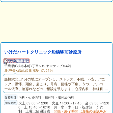
いけだハートクリニック船橋駅前診療所
千葉県
船橋市
本町7丁目5-19 ヤマケンビル4階
JR中央･総武線 船橋駅 徒歩1分
船橋駅北口1分の地にオープンし、ストレス、不眠、不安、パニ
ック、動悸、頭痛、肩こり、胃痛、便秘や下痢、うつ、アルコ
ール依存、物忘れなどのご相談を致します。心療内科、神経科
精神科、神経内科、内科を診療科目とするいけだハートクリニ
内科・心療内科・精神科・脳神経内科
ック船橋駅前診療所のサイトです。診療所の写真、地図、診療
案内、診療時間、院長略歴、リンク、お知らせ、などがご覧に
火土 09:00〜12:00 火金 14:00〜17:45 金 09:30〜12:0
0 土 13:40〜16:10 月・水・木・日・祝休診 予約
なれます。
制 土曜は隔週診療
開始・終了時間は直接の確認をお