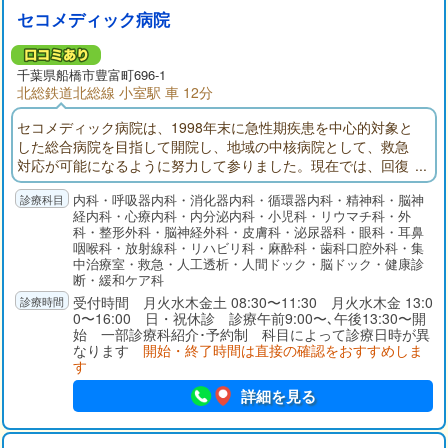
セコメディック病院
千葉県
船橋市
豊富町696-1
北総鉄道北総線 小室駅 車 12分
セコメディック病院は、1998年末に急性期疾患を中心的対象と
した総合病院を目指して開院し、地域の中核病院として、救急
対応が可能になるように努力して参りました。現在では、回復
期リハビリテーション病棟、地域包括ケア病棟を備え、在宅医
内科・呼吸器内科・消化器内科・循環器内科・精神科・脳神
療にも注力しております。
経内科・心療内科・内分泌内科・小児科・リウマチ科・外
科・整形外科・脳神経外科・皮膚科・泌尿器科・眼科・耳鼻
咽喉科・放射線科・リハビリ科・麻酔科・歯科口腔外科・集
中治療室・救急・人工透析・人間ドック・脳ドック・健康診
断・緩和ケア科
受付時間 月火水木金土 08:30〜11:30 月火水木金 13:0
0〜16:00 日・祝休診 診療午前9:00〜､午後13:30〜開
始 一部診療科紹介･予約制 科目によって診療日時が異
なります
開始・終了時間は直接の確認をおすすめしま
す
詳細を見る