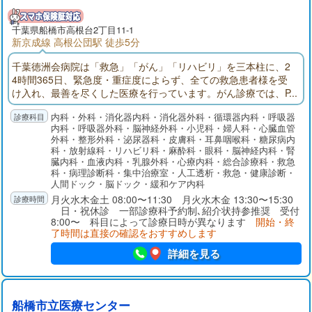
千葉県
船橋市
高根台2丁目11-1
新京成線 高根公団駅 徒歩5分
千葉徳洲会病院は「救急」「がん」「リハビリ」を三本柱に、2
4時間365日、緊急度・重症度によらず、全ての救急患者様を受
け入れ、最善を尽くした医療を行っています。がん診療では、P
ET-CTや放射線治療装置、ダ・ヴィンチなどの先端医療機器導入
内科・外科・消化器内科・消化器外科・循環器内科・呼吸器
のほか、28床の緩和ケア病棟を完備し、全てのがん治療を完結
内科・呼吸器外科・脳神経外科・小児科・婦人科・心臓血管
できる医療体制を確立しております。リハビリテーションで
外科・整形外科・泌尿器科・皮膚科・耳鼻咽喉科・糖尿病内
は、回復期リハビリ病棟を56床増床し、さらに多くの患者様を
科・放射線科・リハビリ科・麻酔科・眼科・脳神経内科・腎
受け入れ、社会復帰に向けた支援を行ってまいります。
臓内科・血液内科・乳腺外科・心療内科・総合診療科・救急
科・病理診断科・集中治療室・人工透析・救急・健康診断・
人間ドック・脳ドック・緩和ケア内科
月火水木金土 08:00〜11:30 月火水木金 13:30〜15:30
日・祝休診 一部診療科予約制､紹介状持参推奨 受付
8:00〜 科目によって診療日時が異なります
開始・終
了時間は直接の確認をおすすめします
詳細を見る
船橋市立医療センター