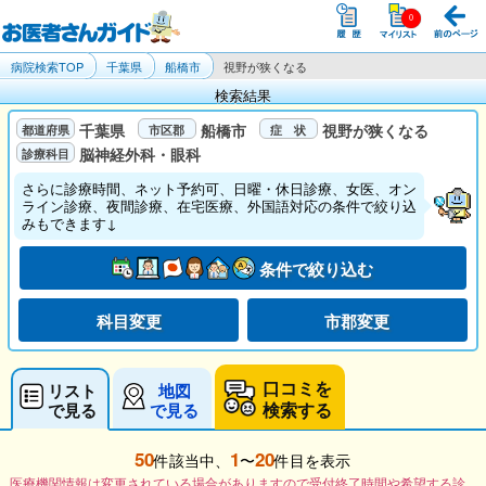
病院検索TOP
千葉県
船橋市
視野が狭くなる
検索結果
千葉県
船橋市
視野が狭くなる
脳神経外科・眼科
さらに診療時間、ネット予約可、日曜・休日診療、女医、オン
ライン診療、夜間診療、在宅医療、外国語対応の条件で絞り込
みもできます↓
条件で絞り込む
科目変更
市郡変更
口コミを
リスト
地図
検索する
で見る
で見る
50
1
20
件該当中、
〜
件目を表示
医療機関情報は変更されている場合がありますので受付終了時間や希望する診