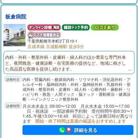
板倉病院
千葉県
船橋市
本町2丁目10-1
京成本線 京成船橋駅 徒歩5分
内科・外科・整形外科・皮膚科・婦人科のほか豊富な専門外来
と、夜間救急・健康診断・在宅医療の提供など、地域に根ざし
た高品質な医療を提供し続けます。
内科・腎臓内科・糖尿病内科・リウマチ科・消化器外科・ア
レルギー科・脳神経内科・外科・脳神経外科・乳腺外科・形
成外科・整形外科・皮膚科・婦人科・心療内科・麻酔科・リ
ハビリ科・救急・人間ドック・脳ドック・運動療法・健康診
断・ペインクリニック整形外科
月火水木金土 09:00〜12:00 月火水木金 15:00〜17:00
日・祝休診 一部診療科予約制 受付時間午前8:30〜1
1:45､午後13:00〜16:45 科目によって診療日時が異なり
ます
開始・終了時間は直接の確認をおすすめします
詳細を見る