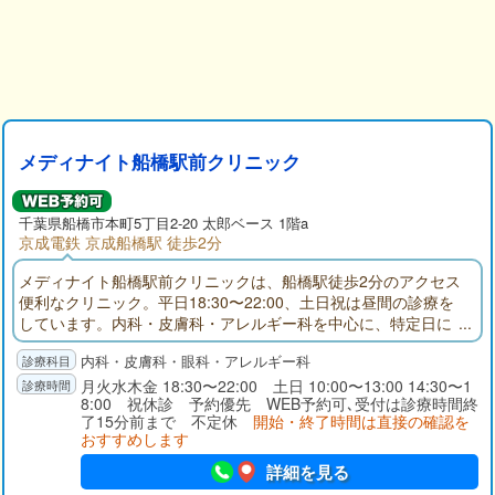
メディナイト船橋駅前クリニック
千葉県
船橋市
本町5丁目2-20 太郎ベース 1階a
京成電鉄 京成船橋駅 徒歩2分
メディナイト船橋駅前クリニックは、船橋駅徒歩2分のアクセス
便利なクリニック。平日18:30〜22:00、土日祝は昼間の診療を
しています。内科・皮膚科・アレルギー科を中心に、特定日に
は眼科診療にも対応。さらにピル・性感染症・AGA・ED・禁煙
内科・皮膚科・眼科・アレルギー科
外来など幅広い自費診療もご用意。お仕事帰りや休日の急な体
調不良にも安心してご受診いただけます。
月火水木金 18:30〜22:00 土日 10:00〜13:00 14:30〜1
8:00 祝休診 予約優先 WEB予約可､受付は診療時間終
了15分前まで 不定休
開始・終了時間は直接の確認を
おすすめします
詳細を見る