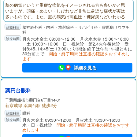
脳の病気というと重症な病気をイメージされる方も多いかと思
いますが、頭痛・めまい・しびれなど非常に身近な症状が実は
多いものです。また、脳の病気は高血圧・糖尿病などいわゆる
生活習慣病とも密接に関わっています。私はこれまで脳神経外
脳神経外科・内科・放射線科・リハビリ科・膠原病リウマチ
科を中心に学んできましたが、脳を中心として全身（人）を診
科
る診察を心掛けてきました。身体に関する不安・悩みのある方
月火水木金土 09:00〜12:00 月火水木金 15:00〜18:00
はお気軽にご来院ください。
土 13:00〜16:00 日・祝休診 第2.4火午後休診 受
付8:45､14:45(土 13:00)より開始､終了は午前･午後ともに
30分前まで
開始・終了時間は直接の確認をおすすめし
ます
詳細を見る
薬円台眼科
千葉県
船橋市
薬円台6丁目14-31
新京成線 薬園台駅 徒歩2分
眼科
月火木金土 09:30〜12:00 月火木土 13:30〜16:30
水・日・祝休診
開始・終了時間は直接の確認をおすす
めします