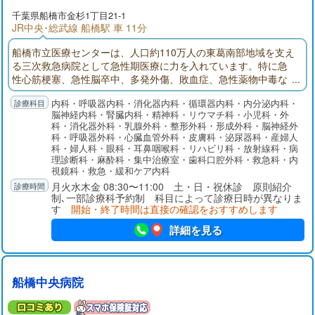
千葉県
船橋市
金杉1丁目21-1
JR中央･総武線 船橋駅 車 11分
船橋市立医療センターは、人口約110万人の東葛南部地域を支え
る三次救急病院として急性期医療に力を入れています。特に急
性心筋梗塞、急性脳卒中、多発外傷、敗血症、急性薬物中毒な
ど超急性期治療が必要な疾患に対応し、その後の集中治療まで
内科・呼吸器内科・消化器内科・循環器内科・内分泌内科・
の一貫した診療を提供しているのが特徴です。質が高く密度の
脳神経内科・腎臓内科・精神科・リウマチ科・小児科・外
濃い医療サービス、さらには急性期リハビリ、回復期・療養型
科・消化器外科・乳腺外科・整形外科・形成外科・脳神経外
病床、そして在宅療養に向けて患者さんが切れ目なく円滑に移
科・呼吸器外科・心臓血管外科・皮膚科・泌尿器科・産婦人
行できるよう取り組んでいます。
科・婦人科・眼科・耳鼻咽喉科・リハビリ科・放射線科・病
理診断科・麻酔科・集中治療室・歯科口腔外科・救急科・内
視鏡科・救急・緩和ケア内科
月火水木金 08:30〜11:00 土・日・祝休診 原則紹介
制､一部診療科予約制 科目によって診療日時が異なりま
す
開始・終了時間は直接の確認をおすすめします
詳細を見る
船橋中央病院