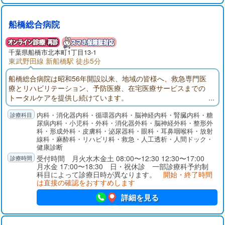
船橋総合病院
千葉県
船橋市
北本町1丁目13-1
東武野田線 新船橋駅 徒歩5分
船橋総合病院は昭和56年開設以来、地域の皆様へ、救急専門医
療とリハビリテーション、予防医療、在宅医療サービスまでの
トータルケアを提供し続けています。
内科・消化器内科・循環器内科・脳神経内科・腎臓内科・糖
尿病内科・小児科・外科・消化器外科・脳神経外科・整形外
科・形成外科・皮膚科・泌尿器科・眼科・耳鼻咽喉科・放射
線科・麻酔科・リハビリ科・救急・人工透析・人間ドック・
健康診断
受付時間 月火水木金土 08:00〜12:30 12:30〜17:00
月水金 17:00〜18:30 日・祝休診 一部診療科予約制
科目によって診療日時が異なります。
開始・終了時間
は直接の確認をおすすめします
詳細を見る