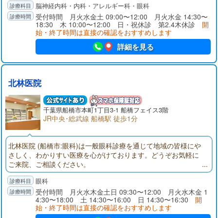
脳神経内科・内科・アレルギー科・眼科
ください。東葉高速鉄道「船橋日大前」東口駅前（くすりの福
太郎２階）。頭部CT完備。神経内科専門医、指導医。頭痛専門
受付時間 月火水金土 09:00〜12:00 月火水金 14:30〜
18:30 木 10:00〜12:00 日・祝休診 第2.4木休診
開
医、指導医。内科学会認定内科医。眼科学会専門医。
始・終了時間は直接の確認をおすすめします
詳細を見る
北林医院
千葉県
船橋市
本町1丁目3-1 船橋フェイス3階
JR中央･総武線 船橋駅 徒歩1分
北林医院 (船橋市:眼科)は一般眼科診療を通じて地域の皆様にや
さしく、わかりすい医療を心がけております。どうぞお気軽に
ご来院、ご相談ください。
眼科
受付時間 月火水木金土日 09:30〜12:00 月火水木金 1
4:30〜18:00 土 14:30〜16:00 日 14:30〜16:30
開
始・終了時間は直接の確認をおすすめします