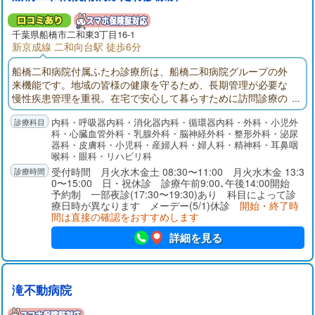
千葉県
船橋市
二和東3丁目16-1
新京成線 二和向台駅 徒歩6分
船橋二和病院付属ふたわ診療所は、船橋二和病院グループの外
来機能です。地域の皆様の健康を守るため、長期管理が必要な
慢性疾患管理を重視。在宅で安心して暮らすために訪問診療の
展開。入退院では船橋二和病院との連携。地域の皆様が安心し
内科・呼吸器内科・消化器内科・循環器内科・外科・小児外
て暮らせるように医療面でサポートできる外来機能を目指して
科・心臓血管外科・乳腺外科・脳神経外科・整形外科・泌尿
います。
器科・皮膚科・小児科・産婦人科・婦人科・精神科・耳鼻咽
喉科・眼科・リハビリ科
受付時間 月火水木金土 08:30〜11:00 月火水木金 13:3
0〜15:00 日・祝休診 診療午前9:00､午後14:00開始
予約制 一部夜診(17:30〜19:30)あり 科目によって診
療日時が異なります メーデー(5/1)休診
開始・終了時
間は直接の確認をおすすめします
詳細を見る
滝不動病院