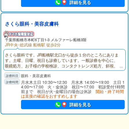
詳細を見る
さくら眼科・美容皮膚科
千葉県
船橋市
本町6丁目1-3 メルファーレ船橋3階
JR中央･総武線 船橋駅 徒歩2分
さくら眼科です。JR船橋駅北口から徒歩１分のところにありま
す。土曜、日曜、祝日も診療しています。一般診療を中心に、
眼鏡処方、お子様の学校検診、コンタクトレンズ処方、斜視、
白内障、緑内障などの治療相談も随時行っています。ご希望に
眼科・美容皮膚科
応じ、ドライアイ・眼精疲労などの解消にプラセンタ治療も提
案しています。診療を通して船橋地域の皆様の目の健康を考
月水木土日 10:30〜12:30 月水木 14:00〜19:00 土日 1
4:00〜17:00 火・金休診 祝日〜17:00 初診受付1時間
え、最善の医療サービスの提供を目指しています。
前まで 祝日が火･金曜日の場合は休診
開始・終了時間
は直接の確認をおすすめします
詳細を見る