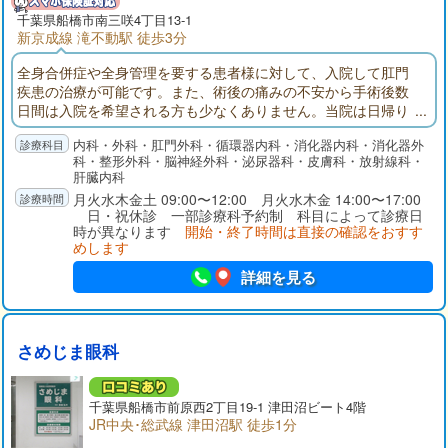
千葉県
船橋市
南三咲4丁目13-1
新京成線 滝不動駅 徒歩3分
全身合併症や全身管理を要する患者様に対して、入院して肛門
疾患の治療が可能です。また、術後の痛みの不安から手術後数
日間は入院を希望される方も少なくありません。当院は日帰り
手術から入院手術まで対応可能な肛門疾患を専門とする病院で
内科・外科・肛門外科・循環器内科・消化器内科・消化器外
す。大腸内視鏡検査では腸を伸ばさずに挿入する「軸保持短縮
科・整形外科・脳神経外科・泌尿器科・皮膚科・放射線科・
法」で挿入し、挿入時の痛みを最小限に心掛けています。また
肝臓内科
鎮痛剤・鎮静剤を使用して「寝ている間に検査が終わった」と
月火水木金土 09:00〜12:00 月火水木金 14:00〜17:00
喜ばれる方も多くいらっしゃいます。
日・祝休診 一部診療科予約制 科目によって診療日
時が異なります
開始・終了時間は直接の確認をおすす
めします
詳細を見る
さめじま眼科
千葉県
船橋市
前原西2丁目19-1 津田沼ビート4階
JR中央･総武線 津田沼駅 徒歩1分