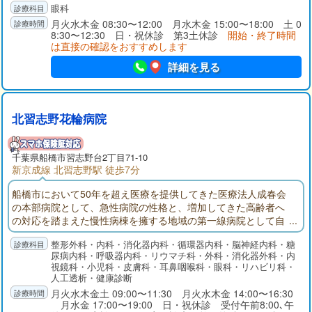
眼科
月火水木金 08:30〜12:00 月水木金 15:00〜18:00 土 0
8:30〜12:30 日・祝休診 第3土休診
開始・終了時間
は直接の確認をおすすめします
詳細を見る
北習志野花輪病院
千葉県
船橋市
習志野台2丁目71-10
新京成線 北習志野駅 徒歩7分
船橋市において50年を超え医療を提供してきた医療法人成春会
の本部病院として、急性病院の性格と、増加してきた高齢者へ
の対応を踏まえた慢性病棟を擁する地域の第一線病院として自
負しております。人工透析センターでは永年蓄積したデータと
整形外科・内科・消化器内科・循環器内科・脳神経内科・糖
経験、最新の透析機械により外来・入院治療を行っておりま
尿病内科・呼吸器内科・リウマチ科・外科・消化器外科・内
す。人工関節脊椎センターでは関節や腰等の痛みの治療を行っ
視鏡科・小児科・皮膚科・耳鼻咽喉科・眼科・リハビリ科・
ております。特にひざ人工関節置換術は北海道や鹿児島、中
人工透析・健康診断
国・アメリカより手術を受けに来院頂いております。
月火水木金土 09:00〜11:30 月火水木金 14:00〜16:30
月水金 17:00〜19:00 日・祝休診 受付午前8:00､午