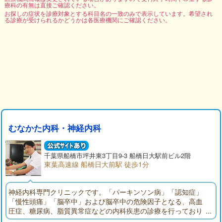
療科の有無は直接ご確認ください。
お探しの症状を診療対象とする科目名の一致のみで表示しています。希望され
る診療が受けられるかどうかは各医療機関にご確認ください。
むなかた内科・神経内科
千葉県
船橋市
坪井東3丁目9-3 船橋日大駅前ビル2階
東葉高速線 船橋日大前駅 徒歩1分
神経内科専門クリニックです。「パーキンソン病」「認知症」
「慢性頭痛」「脳卒中」および脳卒中の危険因子となる、高血
圧症、糖尿病、脂質異常症などの内科疾患の診療を行っており
ます。ふるえ、歩行障害、物忘れなどの症状のある方はご相談