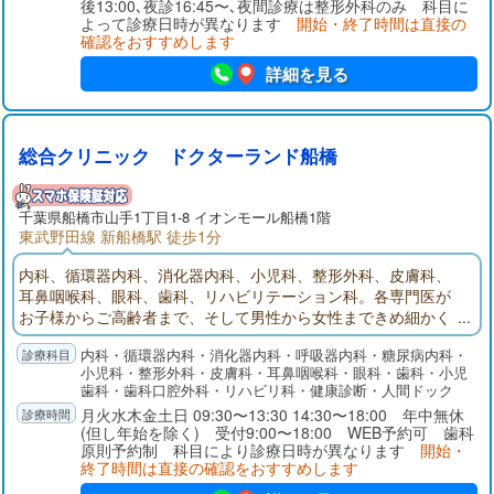
後13:00､夜診16:45〜､夜間診療は整形外科のみ 科目に
よって診療日時が異なります
開始・終了時間は直接の
確認をおすすめします
詳細を見る
総合クリニック ドクターランド船橋
千葉県
船橋市
山手1丁目1-8 イオンモール船橋1階
東武野田線 新船橋駅 徒歩1分
内科、循環器内科、消化器内科、小児科、整形外科、皮膚科、
耳鼻咽喉科、眼科、歯科、リハビリテーション科。各専門医が
お子様からご高齢者まで、そして男性から女性まできめ細かく
丁寧で分かりやすい診療を行っています。また、健やかに人生
内科・循環器内科・消化器内科・呼吸器内科・糖尿病内科・
を過ごすために各種健康診断や人間ドックも行っています。年
小児科・整形外科・皮膚科・耳鼻咽喉科・眼科・歯科・小児
中無休のドクターランド船橋が皆様の健康の維持・増進をお手
歯科・歯科口腔外科・リハビリ科・健康診断・人間ドック
伝いします。
月火水木金土日 09:30〜13:30 14:30〜18:00 年中無休
(但し年始を除く) 受付9:00〜18:00 WEB予約可 歯科
原則予約制 科目により診療日時が異なります
開始・
終了時間は直接の確認をおすすめします