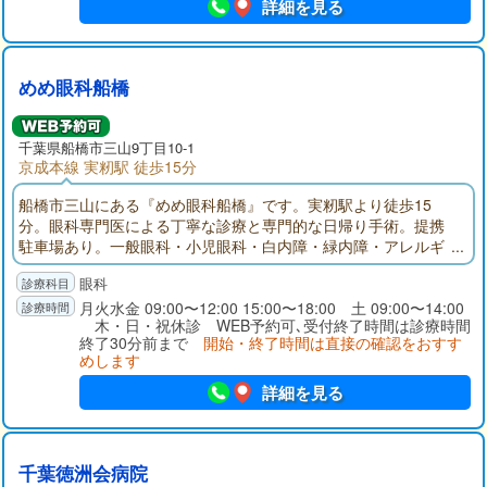
詳細を見る
めめ眼科船橋
千葉県
船橋市
三山9丁目10-1
京成本線 実籾駅 徒歩15分
船橋市三山にある『めめ眼科船橋』です。実籾駅より徒歩15
分。眼科専門医による丁寧な診療と専門的な日帰り手術。提携
駐車場あり。一般眼科・小児眼科・白内障・緑内障・アレルギ
ー・眼鏡、コンタクト処方まで幅広く対応いたします。
眼科
月火水金 09:00〜12:00 15:00〜18:00 土 09:00〜14:00
木・日・祝休診 WEB予約可､受付終了時間は診療時間
終了30分前まで
開始・終了時間は直接の確認をおすす
めします
詳細を見る
千葉徳洲会病院