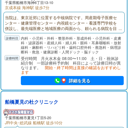
千葉県
船橋市
海神6丁目13-10
京成本線 海神駅 徒歩7分
当院は、東京近郊に位置する中核病院です。周産期母子医療セ
ンター・健康管理センター・内視鏡センター・看護専門学校を
併設し、最先端医療と地域医療の両面から、頼られる病院を目
指しています。今後医療連携をさらに進めるために紹介患者さ
内科・小児科・外科・整形外科・形成外科・小児外科・皮膚
んを中心とした外来診療に転換して行く方針です。
科・泌尿器科・産婦人科・婦人科・眼科・耳鼻咽喉科・放射
線科・麻酔科・リハビリ科・歯科口腔外科・救急科・病理診
断科・救急・健康診断・人間ドック・脳ドック
受付時間 月火水木金 08:00〜11:00 土・日・祝休診
紹介制 一部診療科予約制 科目によって診療日時が異
なります。
開始・終了時間は直接の確認をおすすめし
ます
詳細を見る
船橋夏見の杜クリニック
千葉県
船橋市
夏見1丁目5-20
JR中央･総武線 船橋駅 徒歩10分