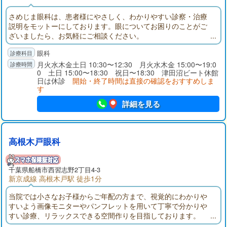
さめじま眼科は、患者様にやさしく、わかりやすい診察・治療
説明をモットーにしております。眼についてお困りのことがご
ざいましたら、お気軽にご相談ください。
眼科
月火水木金土日 10:30〜12:30 月火水木金 15:00〜19:0
0 土日 15:00〜18:30 祝日〜18:30 津田沼ビート休館
日は休診
開始・終了時間は直接の確認をおすすめしま
す
詳細を見る
高根木戸眼科
千葉県
船橋市
西習志野2丁目4-3
新京成線 高根木戸駅 徒歩1分
当院では小さなお子様からご年配の方まで、視覚的にわかりや
すいよう画像モニターやパンフレットを用いて丁寧で分かりや
すい診療、リラックスできる空間作りを目指しております。