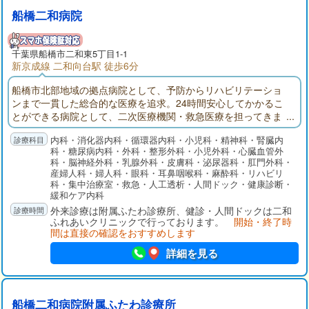
船橋二和病院
千葉県
船橋市
二和東5丁目1-1
新京成線 二和向台駅 徒歩6分
船橋市北部地域の拠点病院として、予防からリハビリテーショ
ンまで一貫した総合的な医療を追求。24時間安心してかかるこ
とができる病院として、二次医療機関・救急医療を担ってきま
した。船橋二和病院付属ふたわ診療所(主に外来部門)、ふれあい
内科・消化器内科・循環器内科・小児科・精神科・腎臓内
クリニック（主に健診部門）、二和在宅介護支援センター、八
科・糖尿病内科・外科・整形外科・小児外科・心臓血管外
木が谷在宅介護支援センターでそれぞれ役割分担して連携を取
科・脳神経外科・乳腺外科・皮膚科・泌尿器科・肛門外科・
りながら、地域の皆様の健康を守ります。
産婦人科・婦人科・眼科・耳鼻咽喉科・麻酔科・リハビリ
科・集中治療室・救急・人工透析・人間ドック・健康診断・
緩和ケア内科
外来診療は附属ふたわ診療所、健診・人間ドックは二和
ふれあいクリニックで行っております。
開始・終了時
間は直接の確認をおすすめします
詳細を見る
船橋二和病院附属ふたわ診療所