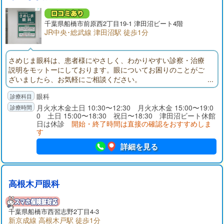
千葉県
船橋市
前原西2丁目19-1 津田沼ビート4階
JR中央･総武線 津田沼駅 徒歩1分
さめじま眼科は、患者様にやさしく、わかりやすい診察・治療
説明をモットーにしております。眼についてお困りのことがご
ざいましたら、お気軽にご相談ください。
眼科
月火水木金土日 10:30〜12:30 月火水木金 15:00〜19:0
0 土日 15:00〜18:30 祝日〜18:30 津田沼ビート休館
日は休診
開始・終了時間は直接の確認をおすすめしま
す
詳細を見る
高根木戸眼科
千葉県
船橋市
西習志野2丁目4-3
新京成線 高根木戸駅 徒歩1分