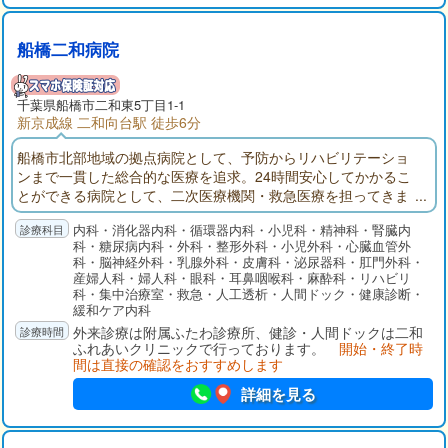
船橋二和病院
千葉県
船橋市
二和東5丁目1-1
新京成線 二和向台駅 徒歩6分
船橋市北部地域の拠点病院として、予防からリハビリテーショ
ンまで一貫した総合的な医療を追求。24時間安心してかかるこ
とができる病院として、二次医療機関・救急医療を担ってきま
した。船橋二和病院付属ふたわ診療所(主に外来部門)、ふれあい
内科・消化器内科・循環器内科・小児科・精神科・腎臓内
クリニック（主に健診部門）、二和在宅介護支援センター、八
科・糖尿病内科・外科・整形外科・小児外科・心臓血管外
木が谷在宅介護支援センターでそれぞれ役割分担して連携を取
科・脳神経外科・乳腺外科・皮膚科・泌尿器科・肛門外科・
りながら、地域の皆様の健康を守ります。
産婦人科・婦人科・眼科・耳鼻咽喉科・麻酔科・リハビリ
科・集中治療室・救急・人工透析・人間ドック・健康診断・
緩和ケア内科
外来診療は附属ふたわ診療所、健診・人間ドックは二和
ふれあいクリニックで行っております。
開始・終了時
間は直接の確認をおすすめします
詳細を見る