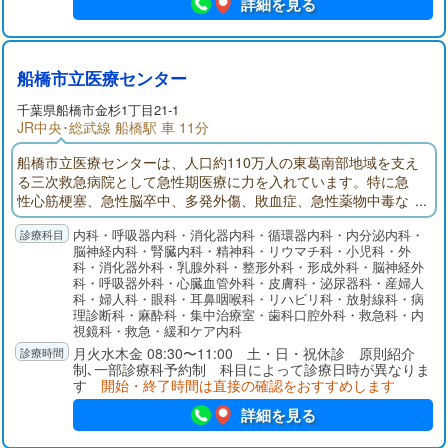
詳細を見る
船橋市立医療センター
千葉県
船橋市
金杉1丁目21-1
JR中央･総武線 船橋駅 車 11分
船橋市立医療センターは、人口約110万人の東葛南部地域を支え
る三次救急病院として急性期医療に力を入れています。特に急
性心筋梗塞、急性脳卒中、多発外傷、敗血症、急性薬物中毒な
ど超急性期治療が必要な疾患に対応し、その後の集中治療まで
内科・呼吸器内科・消化器内科・循環器内科・内分泌内科・
の一貫した診療を提供しているのが特徴です。質が高く密度の
脳神経内科・腎臓内科・精神科・リウマチ科・小児科・外
濃い医療サービス、さらには急性期リハビリ、回復期・療養型
科・消化器外科・乳腺外科・整形外科・形成外科・脳神経外
病床、そして在宅療養に向けて患者さんが切れ目なく円滑に移
科・呼吸器外科・心臓血管外科・皮膚科・泌尿器科・産婦人
行できるよう取り組んでいます。
科・婦人科・眼科・耳鼻咽喉科・リハビリ科・放射線科・病
理診断科・麻酔科・集中治療室・歯科口腔外科・救急科・内
視鏡科・救急・緩和ケア内科
月火水木金 08:30〜11:00 土・日・祝休診 原則紹介
制､一部診療科予約制 科目によって診療日時が異なりま
す
開始・終了時間は直接の確認をおすすめします
詳細を見る