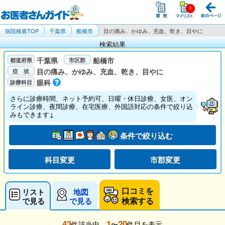
病院検索TOP
千葉県
船橋市
目の痛み、かゆみ、充血、乾き、目やに
検索結果
千葉県
船橋市
目の痛み、かゆみ、充血、乾き、目やに
眼科
さらに診療時間、ネット予約可、日曜・休日診療、女医、オン
ライン診療、夜間診療、在宅医療、外国語対応の条件で絞り込
みもできます↓
条件で絞り込む
科目変更
市郡変更
口コミを
リスト
地図
検索する
で見る
で見る
43
1
20
件該当中、
〜
件目を表示