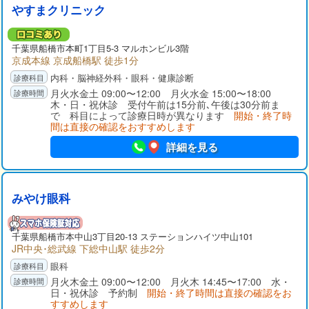
やすまクリニック
千葉県
船橋市
本町1丁目5-3 マルホンビル3階
京成本線 京成船橋駅 徒歩1分
内科・脳神経外科・眼科・健康診断
月火水金土 09:00〜12:00 月火水金 15:00〜18:00
木・日・祝休診 受付午前は15分前､午後は30分前ま
で 科目によって診療日時が異なります
開始・終了時
間は直接の確認をおすすめします
詳細を見る
みやけ眼科
千葉県
船橋市
本中山3丁目20-13 ステーションハイツ中山101
JR中央･総武線 下総中山駅 徒歩2分
眼科
月火木金土 09:00〜12:00 月火木 14:45〜17:00 水・
日・祝休診 予約制
開始・終了時間は直接の確認をお
すすめします