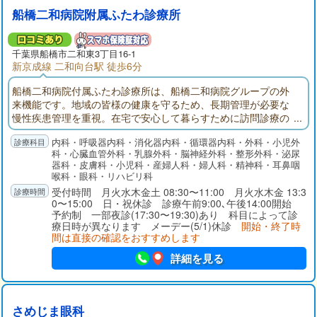
船橋二和病院附属ふたわ診療所
千葉県
船橋市
二和東3丁目16-1
新京成線 二和向台駅 徒歩6分
船橋二和病院付属ふたわ診療所は、船橋二和病院グループの外
来機能です。地域の皆様の健康を守るため、長期管理が必要な
慢性疾患管理を重視。在宅で安心して暮らすために訪問診療の
展開。入退院では船橋二和病院との連携。地域の皆様が安心し
内科・呼吸器内科・消化器内科・循環器内科・外科・小児外
て暮らせるように医療面でサポートできる外来機能を目指して
科・心臓血管外科・乳腺外科・脳神経外科・整形外科・泌尿
います。
器科・皮膚科・小児科・産婦人科・婦人科・精神科・耳鼻咽
喉科・眼科・リハビリ科
受付時間 月火水木金土 08:30〜11:00 月火水木金 13:3
0〜15:00 日・祝休診 診療午前9:00､午後14:00開始
予約制 一部夜診(17:30〜19:30)あり 科目によって診
療日時が異なります メーデー(5/1)休診
開始・終了時
間は直接の確認をおすすめします
詳細を見る
さめじま眼科