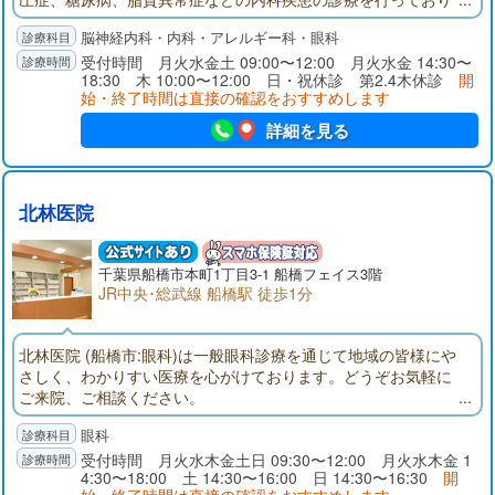
ます。ふるえ、歩行障害、物忘れなどの症状のある方はご相談
脳神経内科・内科・アレルギー科・眼科
ください。東葉高速鉄道「船橋日大前」東口駅前（くすりの福
太郎２階）。頭部CT完備。神経内科専門医、指導医。頭痛専門
受付時間 月火水金土 09:00〜12:00 月火水金 14:30〜
18:30 木 10:00〜12:00 日・祝休診 第2.4木休診
開
医、指導医。内科学会認定内科医。眼科学会専門医。
始・終了時間は直接の確認をおすすめします
詳細を見る
北林医院
千葉県
船橋市
本町1丁目3-1 船橋フェイス3階
JR中央･総武線 船橋駅 徒歩1分
北林医院 (船橋市:眼科)は一般眼科診療を通じて地域の皆様にや
さしく、わかりすい医療を心がけております。どうぞお気軽に
ご来院、ご相談ください。
眼科
受付時間 月火水木金土日 09:30〜12:00 月火水木金 1
4:30〜18:00 土 14:30〜16:00 日 14:30〜16:30
開