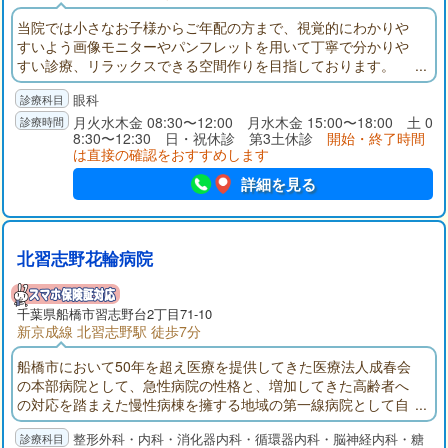
当院では小さなお子様からご年配の方まで、視覚的にわかりや
すいよう画像モニターやパンフレットを用いて丁寧で分かりや
すい診療、リラックスできる空間作りを目指しております。
眼科
月火水木金 08:30〜12:00 月水木金 15:00〜18:00 土 0
8:30〜12:30 日・祝休診 第3土休診
開始・終了時間
は直接の確認をおすすめします
詳細を見る
北習志野花輪病院
千葉県
船橋市
習志野台2丁目71-10
新京成線 北習志野駅 徒歩7分
船橋市において50年を超え医療を提供してきた医療法人成春会
の本部病院として、急性病院の性格と、増加してきた高齢者へ
の対応を踏まえた慢性病棟を擁する地域の第一線病院として自
負しております。人工透析センターでは永年蓄積したデータと
整形外科・内科・消化器内科・循環器内科・脳神経内科・糖
経験、最新の透析機械により外来・入院治療を行っておりま