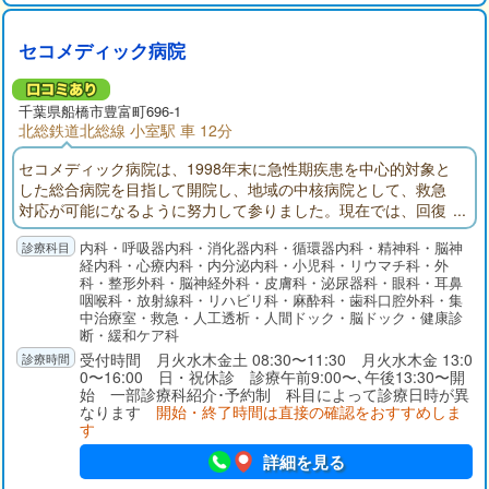
セコメディック病院
千葉県
船橋市
豊富町696-1
北総鉄道北総線 小室駅 車 12分
セコメディック病院は、1998年末に急性期疾患を中心的対象と
した総合病院を目指して開院し、地域の中核病院として、救急
対応が可能になるように努力して参りました。現在では、回復
期リハビリテーション病棟、地域包括ケア病棟を備え、在宅医
内科・呼吸器内科・消化器内科・循環器内科・精神科・脳神
療にも注力しております。
経内科・心療内科・内分泌内科・小児科・リウマチ科・外
科・整形外科・脳神経外科・皮膚科・泌尿器科・眼科・耳鼻
咽喉科・放射線科・リハビリ科・麻酔科・歯科口腔外科・集
中治療室・救急・人工透析・人間ドック・脳ドック・健康診
断・緩和ケア科
受付時間 月火水木金土 08:30〜11:30 月火水木金 13:0
0〜16:00 日・祝休診 診療午前9:00〜､午後13:30〜開
始 一部診療科紹介･予約制 科目によって診療日時が異
なります
開始・終了時間は直接の確認をおすすめしま
す
詳細を見る