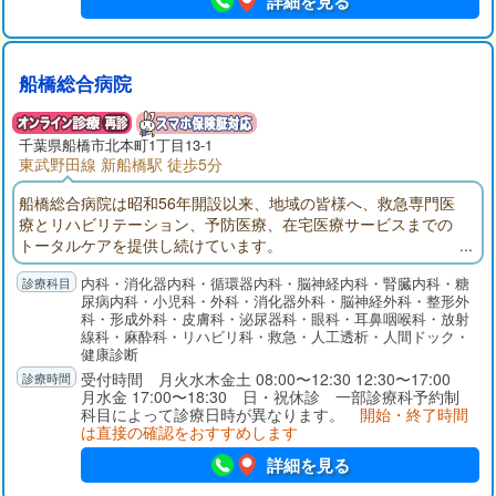
詳細を見る
船橋総合病院
千葉県
船橋市
北本町1丁目13-1
東武野田線 新船橋駅 徒歩5分
船橋総合病院は昭和56年開設以来、地域の皆様へ、救急専門医
療とリハビリテーション、予防医療、在宅医療サービスまでの
トータルケアを提供し続けています。
内科・消化器内科・循環器内科・脳神経内科・腎臓内科・糖
尿病内科・小児科・外科・消化器外科・脳神経外科・整形外
科・形成外科・皮膚科・泌尿器科・眼科・耳鼻咽喉科・放射
線科・麻酔科・リハビリ科・救急・人工透析・人間ドック・
健康診断
受付時間 月火水木金土 08:00〜12:30 12:30〜17:00
月水金 17:00〜18:30 日・祝休診 一部診療科予約制
科目によって診療日時が異なります。
開始・終了時間
は直接の確認をおすすめします
詳細を見る