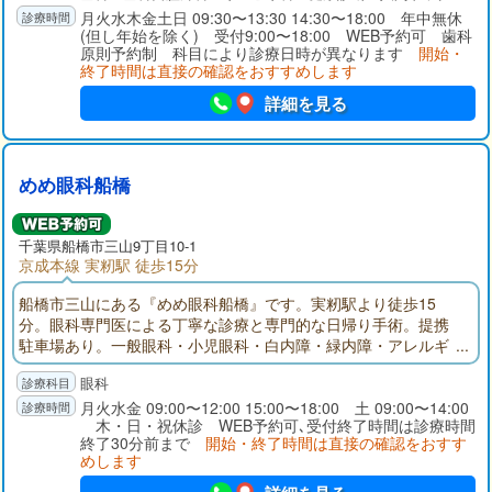
伝いします。
月火水木金土日 09:30〜13:30 14:30〜18:00 年中無休
(但し年始を除く) 受付9:00〜18:00 WEB予約可 歯科
原則予約制 科目により診療日時が異なります
開始・
終了時間は直接の確認をおすすめします
詳細を見る
めめ眼科船橋
千葉県
船橋市
三山9丁目10-1
京成本線 実籾駅 徒歩15分
船橋市三山にある『めめ眼科船橋』です。実籾駅より徒歩15
分。眼科専門医による丁寧な診療と専門的な日帰り手術。提携
駐車場あり。一般眼科・小児眼科・白内障・緑内障・アレルギ
ー・眼鏡、コンタクト処方まで幅広く対応いたします。
眼科
月火水金 09:00〜12:00 15:00〜18:00 土 09:00〜14:00
木・日・祝休診 WEB予約可､受付終了時間は診療時間
終了30分前まで
開始・終了時間は直接の確認をおすす
めします