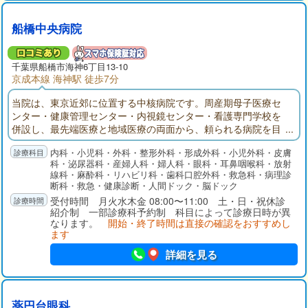
船橋中央病院
千葉県
船橋市
海神6丁目13-10
京成本線 海神駅 徒歩7分
当院は、東京近郊に位置する中核病院です。周産期母子医療セ
ンター・健康管理センター・内視鏡センター・看護専門学校を
併設し、最先端医療と地域医療の両面から、頼られる病院を目
指しています。今後医療連携をさらに進めるために紹介患者さ
内科・小児科・外科・整形外科・形成外科・小児外科・皮膚
んを中心とした外来診療に転換して行く方針です。
科・泌尿器科・産婦人科・婦人科・眼科・耳鼻咽喉科・放射
線科・麻酔科・リハビリ科・歯科口腔外科・救急科・病理診
断科・救急・健康診断・人間ドック・脳ドック
受付時間 月火水木金 08:00〜11:00 土・日・祝休診
紹介制 一部診療科予約制 科目によって診療日時が異
なります。
開始・終了時間は直接の確認をおすすめし
ます
詳細を見る
薬円台眼科