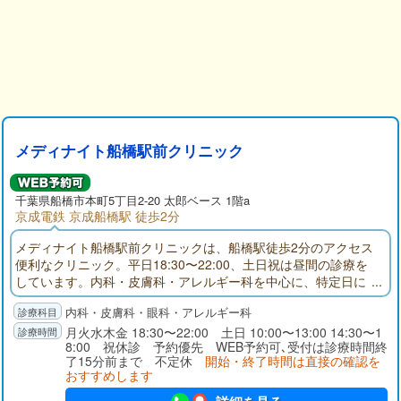
メディナイト船橋駅前クリニック
千葉県
船橋市
本町5丁目2-20 太郎ベース 1階a
京成電鉄 京成船橋駅 徒歩2分
メディナイト船橋駅前クリニックは、船橋駅徒歩2分のアクセス
便利なクリニック。平日18:30〜22:00、土日祝は昼間の診療を
しています。内科・皮膚科・アレルギー科を中心に、特定日に
は眼科診療にも対応。さらにピル・性感染症・AGA・ED・禁煙
内科・皮膚科・眼科・アレルギー科
外来など幅広い自費診療もご用意。お仕事帰りや休日の急な体
調不良にも安心してご受診いただけます。
月火水木金 18:30〜22:00 土日 10:00〜13:00 14:30〜1
8:00 祝休診 予約優先 WEB予約可､受付は診療時間終
了15分前まで 不定休
開始・終了時間は直接の確認を
おすすめします