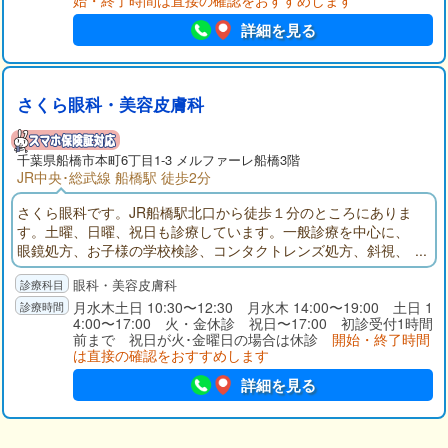
始・終了時間は直接の確認をおすすめします
詳細を見る
さくら眼科・美容皮膚科
千葉県
船橋市
本町6丁目1-3 メルファーレ船橋3階
JR中央･総武線 船橋駅 徒歩2分
さくら眼科です。JR船橋駅北口から徒歩１分のところにありま
す。土曜、日曜、祝日も診療しています。一般診療を中心に、
眼鏡処方、お子様の学校検診、コンタクトレンズ処方、斜視、
白内障、緑内障などの治療相談も随時行っています。ご希望に
眼科・美容皮膚科
応じ、ドライアイ・眼精疲労などの解消にプラセンタ治療も提
案しています。診療を通して船橋地域の皆様の目の健康を考
月水木土日 10:30〜12:30 月水木 14:00〜19:00 土日 1
4:00〜17:00 火・金休診 祝日〜17:00 初診受付1時間
え、最善の医療サービスの提供を目指しています。
前まで 祝日が火･金曜日の場合は休診
開始・終了時間
は直接の確認をおすすめします
詳細を見る