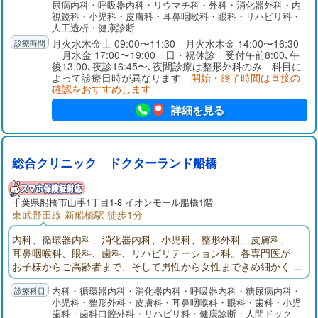
尿病内科・呼吸器内科・リウマチ科・外科・消化器外科・内
す。人工関節脊椎センターでは関節や腰等の痛みの治療を行っ
視鏡科・小児科・皮膚科・耳鼻咽喉科・眼科・リハビリ科・
ております。特にひざ人工関節置換術は北海道や鹿児島、中
人工透析・健康診断
国・アメリカより手術を受けに来院頂いております。
月火水木金土 09:00〜11:30 月火水木金 14:00〜16:30
月水金 17:00〜19:00 日・祝休診 受付午前8:00､午
後13:00､夜診16:45〜､夜間診療は整形外科のみ 科目に
よって診療日時が異なります
開始・終了時間は直接の
確認をおすすめします
詳細を見る
総合クリニック ドクターランド船橋
千葉県
船橋市
山手1丁目1-8 イオンモール船橋1階
東武野田線 新船橋駅 徒歩1分
内科、循環器内科、消化器内科、小児科、整形外科、皮膚科、
耳鼻咽喉科、眼科、歯科、リハビリテーション科。各専門医が
お子様からご高齢者まで、そして男性から女性まできめ細かく
丁寧で分かりやすい診療を行っています。また、健やかに人生
内科・循環器内科・消化器内科・呼吸器内科・糖尿病内科・
を過ごすために各種健康診断や人間ドックも行っています。年
小児科・整形外科・皮膚科・耳鼻咽喉科・眼科・歯科・小児
中無休のドクターランド船橋が皆様の健康の維持・増進をお手
歯科・歯科口腔外科・リハビリ科・健康診断・人間ドック