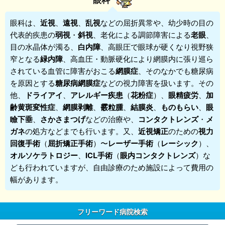
眼科
は、
近視
、
遠視
、
乱視
などの屈折異常や、幼少時の目の
代表的疾患の
弱視
・
斜視
、老化による調節障害による
老眼
、
目の水晶体が濁る、
白内障
、高眼圧で眼球が硬くなり視野狭
窄となる
緑内障
、高血圧・動脈硬化により網膜内に張り巡ら
されている血管に障害がおこる
網膜症
、そのなかでも糖尿病
を原因とする
糖尿病網膜症
などの視力障害を扱います。その
他、
ドライアイ
、
アレルギー疾患
（
花粉症
）、
眼精疲労
、
加
齢黄斑変性症
、
網膜剥離
、
霰粒腫
、
結膜炎
、
ものもらい
、
眼
瞼下垂
、
さかさまつげ
などの治療や、
コンタクトレンズ
・
メ
ガネ
の処方などまでも行います。又、
近視矯正
のための
視力
回復手術
（
屈折矯正手術
）〜
レーザー手術
（
レーシック
）、
オルソケラトロジー
、
ICL手術
（
眼内コンタクトレンズ
）な
ども行われていますが、自由診療のため施設によって費用の
幅があります。
フリーワード病院検索