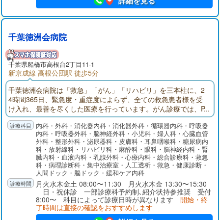
詳細を見る
千葉徳洲会病院
千葉県
船橋市
高根台2丁目11-1
新京成線 高根公団駅 徒歩5分
千葉徳洲会病院は「救急」「がん」「リハビリ」を三本柱に、2
4時間365日、緊急度・重症度によらず、全ての救急患者様を受
け入れ、最善を尽くした医療を行っています。がん診療では、P
ET-CTや放射線治療装置、ダ・ヴィンチなどの先端医療機器導入
内科・外科・消化器内科・消化器外科・循環器内科・呼吸器
のほか、28床の緩和ケア病棟を完備し、全てのがん治療を完結
内科・呼吸器外科・脳神経外科・小児科・婦人科・心臓血管
できる医療体制を確立しております。リハビリテーションで
外科・整形外科・泌尿器科・皮膚科・耳鼻咽喉科・糖尿病内
は、回復期リハビリ病棟を56床増床し、さらに多くの患者様を
科・放射線科・リハビリ科・麻酔科・眼科・脳神経内科・腎
受け入れ、社会復帰に向けた支援を行ってまいります。
臓内科・血液内科・乳腺外科・心療内科・総合診療科・救急
科・病理診断科・集中治療室・人工透析・救急・健康診断・
人間ドック・脳ドック・緩和ケア内科
月火水木金土 08:00〜11:30 月火水木金 13:30〜15:30
日・祝休診 一部診療科予約制､紹介状持参推奨 受付
8:00〜 科目によって診療日時が異なります
開始・終
了時間は直接の確認をおすすめします