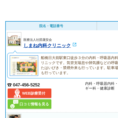
院名・電話番号
医療法人社団晟安会
しまね内科クリニック
船橋日大前駅東口徒歩３分の内科・呼吸器内
リニックです。気管支喘息や肺気腫などの呼
たはいびき・禁煙外来も行っています。駐車
も行っています。
内科・呼吸器内科
047-456-5252
ギー科・健康診断
WEB診療受付
口コミ情報を見る