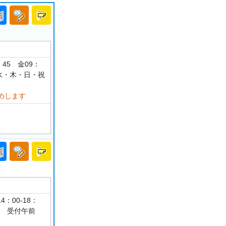
：45 金09：
月・水・木・日・祝
めします
4：00-18：
可 受付午前