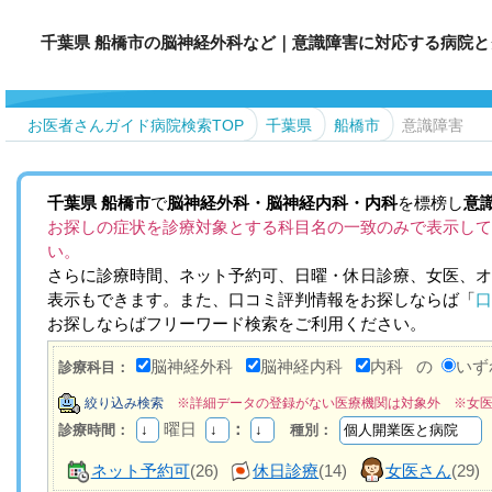
千葉県 船橋市の脳神経外科など｜意識障害に対応する病院と
お医者さんガイド病院検索TOP
千葉県
船橋市
意識障害
千葉県
船橋市
で
脳神経外科・脳神経内科・内科
を標榜し
意
お探しの症状を診療対象とする科目名の一致のみで表示して
い。
さらに診療時間、ネット予約可、日曜・休日診療、女医、オ
表示もできます。また、口コミ評判情報をお探しならば「
口
お探しならばフリーワード検索をご利用ください。
脳神経外科
脳神経内科
内科
の
いず
診療科目：
絞り込み検索
※詳細データの登録がない医療機関は対象外 ※女
曜日
：
診療時間：
種別：
ネット予約可
(26)
休日診療
(14)
女医さん
(29)