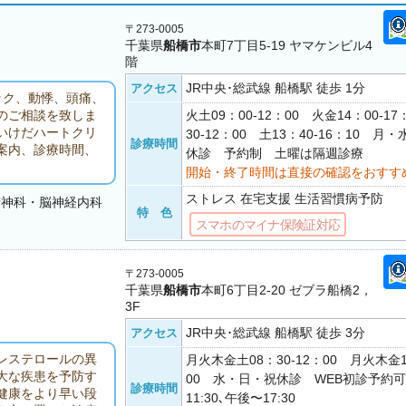
〒273-0005
千葉県
船橋市
本町7丁目5-19 ヤマケンビル4
階
JR中央･総武線 船橋駅 徒歩 1分
アクセス
ック、動悸、頭痛、
火土09：00-12：00 火金14：00-17
のご相談を致しま
いけだハートクリ
30-12：00 土13：40-16：10 
診療時間
案内、診療時間、
休診 予約制 土曜は隔週診療
開始・終了時間は直接の確認をおすす
ストレス 在宅支援 生活習慣病予防
精神科・脳神経内科
特 色
スマホのマイナ保険証対応
〒273-0005
千葉県
船橋市
本町6丁目2-20 ゼブラ船橋2，
3F
JR中央･総武線 船橋駅 徒歩 3分
アクセス
レステロールの異
月火木金土08：30-12：00 月火木金1
大な疾患を予防す
00 水・日・祝休診 WEB初診予約
診療時間
健康をより早い段
11:30､午後〜17:30