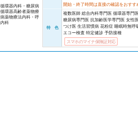
開始・終了時間は直接の確認をおすす
・循環器内科・糖尿病
・循環器高齢者薬物療
複数医師 総合内科専門医 循環器専門
尿病薬物療法内科・呼
糖尿病専門医 抗加齢医学専門医 女性
法内科
つけ医 生活習慣病 花粉症 睡眠時無呼
特 色
エコー検査 特定健診 予防接種
スマホのマイナ保険証対応