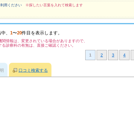
ご利用ください
※探したい言葉を入れて検索します
当中、
1
〜
20
件目を表示します。
機関情報は、変更されている場合がありますので、
する診療科の有無は、直接ご確認ください。
1
2
3
4
明
口コミ検索する