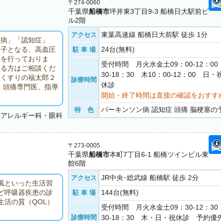
〒274-0060
千葉県
船橋市
坪井東3丁目9-3 船橋日大駅前ビ
ル2階
東葉高速線 船橋日大前駅 徒歩 1分
アクセス
ン病」「認知症」
24台(無料)
因子となる、高血圧
駐 車 場
療を行っておりま
受付時間 月火水金土09：00-12：0
ある方はご相談くだ
30-18：30 木10：00-12：00 日
（くすりの福太郎２
診療時間
休診
。頭痛専門医、指導
開始・終了時間は直接の確認をおすす
パーキンソン病 認知症 頭痛 脳梗塞の予
特 色
・アレルギー科・眼科
〒273-0005
千葉県
船橋市
本町7丁目6-1 船橋ツインビル東
館6階
JR中央･総武線 船橋駅 徒歩 2分
アクセス
風といった生活習
144台(無料)
ど呼吸器疾患の診
駐 車 場
活の質（QOL）
受付時間 月火水金土09：30-12：3
。
診療時間
30-18：30 木・日・祝休診 予約優