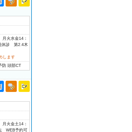
0 月火水金14：
・祝休診 第2.4木
めします
防 頭部CT
0 月火金土14：
先 WEB予約可