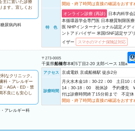
を主に置いた診療
開始・終了時間は直接の確認をおすす
ります。宜しくお
オンライン診療 (再診)
日本内科学会
本循環器学会専門医 日本糖質制限医
・糖尿病内科
医 NHPインターナショナル認定メデ
特 色
ントアドバイザー 米国ISNF認定サプ
イザー
スマホのマイナ保険証対応
〒273-0005
千葉県
船橋市
本町5丁目2-20 太郎ベース 1階a
京成電鉄 京成船橋駅 徒歩2分
アクセス
便利なクリニック。
月火水木金18：30-22：00 土日10：0
皮膚科・アレルギー
・AGA・ED・禁
14：30-18：00 祝休診 予約優先 
診療時間
調不良にも安心し
付は診療時間終了15分前まで 不定休
開始・終了時間は直接の確認をおすす
科・アレルギー科