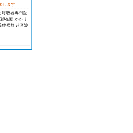
めします
医 呼吸器専門医
医師在勤 かかり
吸症候群 超音波