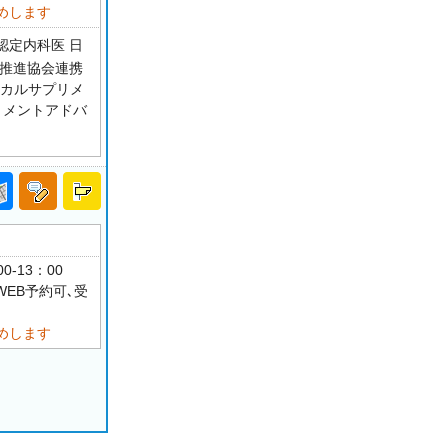
めします
認定内科医 日
療推進協会連携
ィカルサプリメ
リメントアドバ
0-13：00
WEB予約可､受
めします