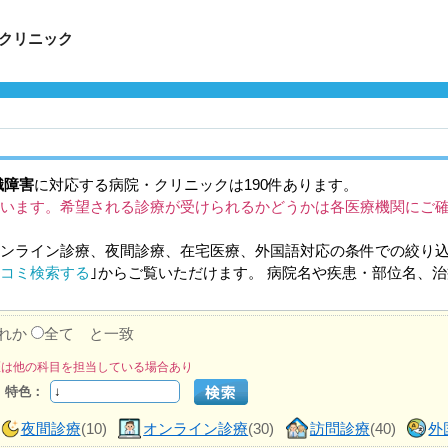
クリニック
識障害
に対応する病院・クリニックは190件あります。
います。希望される診療が受けられるかどうかは各医療機関にご
ンライン診療、夜間診療、在宅医療、外国語対応の条件での絞り
コミ検索する
｣からご覧いただけます。 病院名や疾患・部位名、
れか
全て と一致
医は他の科目を担当している場合あり
特色：
夜間診療
(10)
オンライン診療
(30)
訪問診療
(40)
外