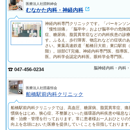
医療法人社団幹紳会
むなかた内科・神経内科
神経内科専門クリニックです。「パーキンソ
「慢性頭痛」「脳卒中」および脳卒中の危険
症、糖尿病、脂質異常症などの内科疾患の診
す。ふるえ、歩行障害、物忘れなどの症状の
さい。東葉高速鉄道「船橋日大前」東口駅前
階）。頭部CT完備。神経内科専門医、指導医
医。内科学会認定内科医。眼科学会専門医。
脳神経内科・内科
047-456-0234
医療法人社団嘉恒会
船橋駅前内科クリニック
船橋駅前内科クリニックでは、高血圧、糖尿病、脂質異常症、痛
慣病をはじめ、狭心症、不整脈といった循環器内科疾患や喘息な
断・治療・管理を行っております。常に患者様お一人おひとりの生
向上を念頭においた医療を提供していくことを目指しております