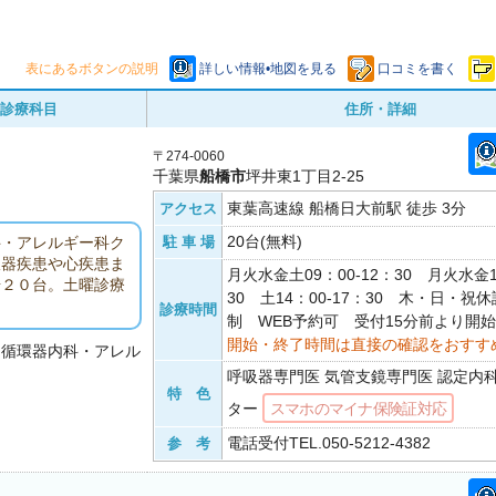
表にあるボタンの説明
詳しい情報•地図を見る
口コミを書く
診療科目
住所・詳細
〒274-0060
千葉県
船橋市
坪井東1丁目2-25
東葉高速線 船橋日大前駅 徒歩 3分
アクセス
20台(無料)
駐 車 場
科・アレルギー科ク
吸器疾患や心疾患ま
月火水金土09：00-12：30 月火水金1
場２０台。土曜診療
30 土14：00-17：30 木・日・祝
診療時間
制 WEB予約可 受付15分前より開始
開始・終了時間は直接の確認をおすす
・循環器内科・アレル
呼吸器専門医 気管支鏡専門医 認定内
特 色
ター
スマホのマイナ保険証対応
電話受付TEL.050-5212-4382
参 考