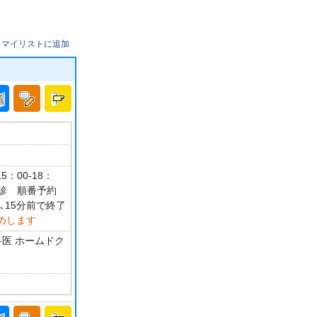
マイリストに追加
5：00-18：
休診 順番予約
､15分前で終了
めします
科医 ホームドク