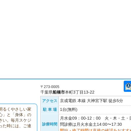
〒273-0005
千葉県
船橋市
本町3丁目13-22
京成電鉄 本線 大神宮下駅 徒歩5分
アクセス
明るくやさしい家
1台(無料)
駐 車 場
心」と「身体」の
月水金09：00-12：00 火・木・土
さい。毎月スケジ
診療時間
問診療は月火水金土14:00〜17:30
った時には、ご連
開始・終了時間は直接の確認をおすす