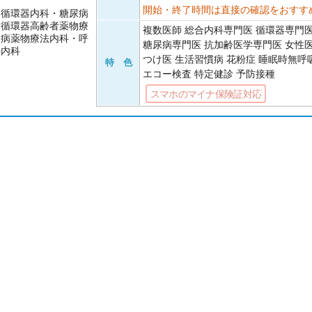
開始・終了時間は直接の確認をおすす
・循環器内科・糖尿病
・循環器高齢者薬物療
複数医師 総合内科専門医 循環器専門
尿病薬物療法内科・呼
糖尿病専門医 抗加齢医学専門医 女性
法内科
つけ医 生活習慣病 花粉症 睡眠時無呼
特 色
エコー検査 特定健診 予防接種
スマホのマイナ保険証対応