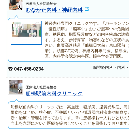
医療法人社団幹紳会
むなかた内科・神経内科
神経内科専門クリニックです。「パーキンソ
「慢性頭痛」「脳卒中」および脳卒中の危険
症、糖尿病、脂質異常症などの内科疾患の診
す。ふるえ、歩行障害、物忘れなどの症状の
さい。東葉高速鉄道「船橋日大前」東口駅前
階）。頭部CT完備。神経内科専門医、指導医
医。内科学会認定内科医。眼科学会専門医。
脳神経内科・内科
047-456-0234
医療法人社団嘉恒会
船橋駅前内科クリニック
船橋駅前内科クリニックでは、高血圧、糖尿病、脂質異常症、痛
慣病をはじめ、狭心症、不整脈といった循環器内科疾患や喘息な
断・治療・管理を行っております。常に患者様お一人おひとりの生
向上を念頭においた医療を提供していくことを目指しております