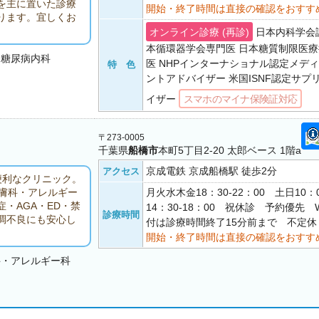
を主に置いた診療
開始・終了時間は直接の確認をおすす
ります。宜しくお
オンライン診療 (再診)
日本内科学会
本循環器学会専門医 日本糖質制限医
・糖尿病内科
医 NHPインターナショナル認定メデ
特 色
ントアドバイザー 米国ISNF認定サプ
イザー
スマホのマイナ保険証対応
〒273-0005
千葉県
船橋市
本町5丁目2-20 太郎ベース 1階a
京成電鉄 京成船橋駅 徒歩2分
アクセス
便利なクリニック。
月火水木金18：30-22：00 土日10：0
皮膚科・アレルギー
・AGA・ED・禁
14：30-18：00 祝休診 予約優先 
診療時間
調不良にも安心し
付は診療時間終了15分前まで 不定休
開始・終了時間は直接の確認をおすす
科・アレルギー科