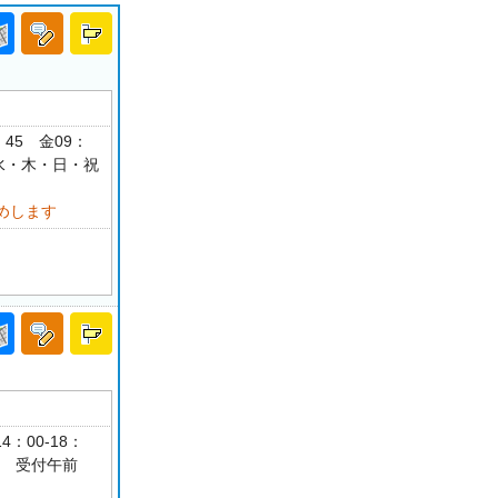
：45 金09：
月・水・木・日・祝
めします
4：00-18：
可 受付午前