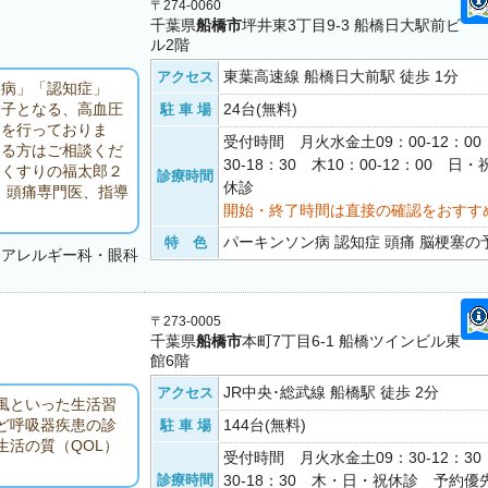
〒274-0060
千葉県
船橋市
坪井東3丁目9-3 船橋日大駅前ビ
ル2階
東葉高速線 船橋日大前駅 徒歩 1分
アクセス
ン病」「認知症」
24台(無料)
因子となる、高血圧
駐 車 場
療を行っておりま
受付時間 月火水金土09：00-12：0
ある方はご相談くだ
30-18：30 木10：00-12：00 日
（くすりの福太郎２
診療時間
休診
。頭痛専門医、指導
開始・終了時間は直接の確認をおすす
パーキンソン病 認知症 頭痛 脳梗塞の予
特 色
・アレルギー科・眼科
〒273-0005
千葉県
船橋市
本町7丁目6-1 船橋ツインビル東
館6階
JR中央･総武線 船橋駅 徒歩 2分
アクセス
風といった生活習
144台(無料)
ど呼吸器疾患の診
駐 車 場
活の質（QOL）
受付時間 月火水金土09：30-12：3
。
診療時間
30-18：30 木・日・祝休診 予約優