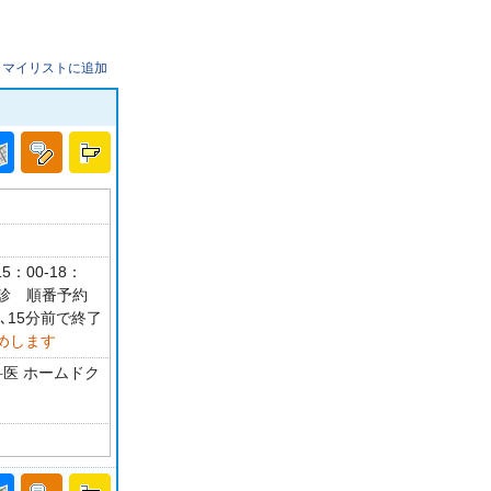
マイリストに追加
5：00-18：
休診 順番予約
､15分前で終了
めします
科医 ホームドク