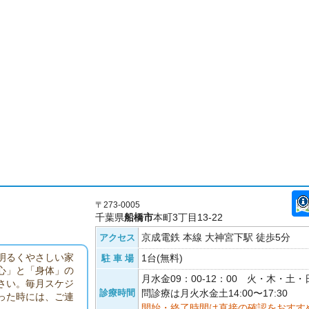
〒273-0005
千葉県
船橋市
本町3丁目13-22
京成電鉄 本線 大神宮下駅 徒歩5分
アクセス
明るくやさしい家
1台(無料)
駐 車 場
心」と「身体」の
月水金09：00-12：00 火・木・土
さい。毎月スケジ
診療時間
問診療は月火水金土14:00〜17:30
った時には、ご連
開始・終了時間は直接の確認をおすす