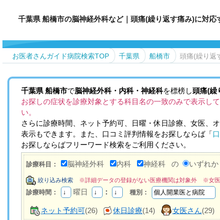
千葉県 船橋市の脳神経外科など｜頭痛(繰り返す痛み)に対
お医者さんガイド病院検索TOP
千葉県
船橋市
頭痛(繰り返
千葉県
船橋市
で
脳神経外科・内科・神経科
を標榜し
頭痛(繰
お探しの症状を診療対象とする科目名の一致のみで表示して
い。
さらに診療時間、ネット予約可、日曜・休日診療、女医、オ
表示もできます。また、口コミ評判情報をお探しならば「
口
お探しならばフリーワード検索をご利用ください。
脳神経外科
内科
神経科
の
いずれ
診療科目：
絞り込み検索
※詳細データの登録がない医療機関は対象外 ※女
曜日
：
診療時間：
種別：
ネット予約可
(26)
休日診療
(14)
女医さん
(29)