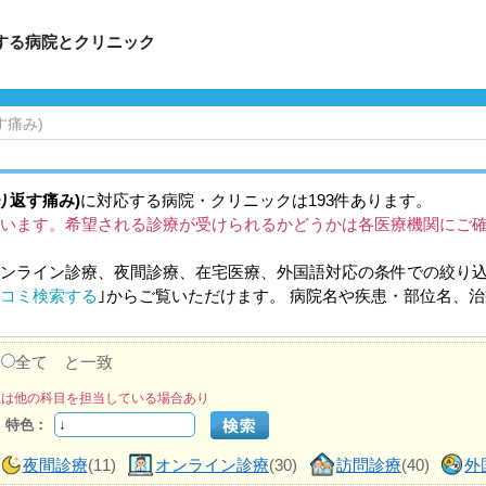
応する病院とクリニック
す痛み)
り返す痛み)
に対応する病院・クリニックは193件あります。
います。希望される診療が受けられるかどうかは各医療機関にご
ンライン診療、夜間診療、在宅医療、外国語対応の条件での絞り
コミ検索する
｣からご覧いただけます。 病院名や疾患・部位名、
か
全て と一致
医は他の科目を担当している場合あり
特色：
夜間診療
(11)
オンライン診療
(30)
訪問診療
(40)
外