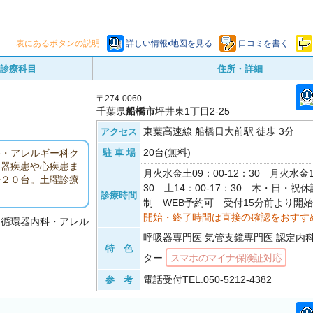
表にあるボタンの説明
詳しい情報•地図を見る
口コミを書く
診療科目
住所・詳細
〒274-0060
千葉県
船橋市
坪井東1丁目2-25
東葉高速線 船橋日大前駅 徒歩 3分
アクセス
20台(無料)
駐 車 場
科・アレルギー科ク
吸器疾患や心疾患ま
月火水金土09：00-12：30 月火水金1
場２０台。土曜診療
30 土14：00-17：30 木・日・祝
診療時間
制 WEB予約可 受付15分前より開始
開始・終了時間は直接の確認をおすす
・循環器内科・アレル
呼吸器専門医 気管支鏡専門医 認定内
特 色
ター
スマホのマイナ保険証対応
電話受付TEL.050-5212-4382
参 考