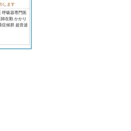
めします
医 呼吸器専門医
医師在勤 かかり
吸症候群 超音波