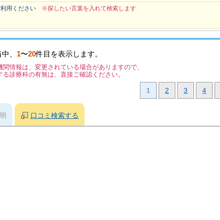
ご利用ください
※探したい言葉を入れて検索します
当中、
1
〜
20
件目を表示します。
機関情報は、変更されている場合がありますので、
する診療科の有無は、直接ご確認ください。
1
2
3
4
明
口コミ検索する