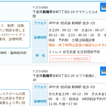
〒273-0005
千葉県
船橋市
本町7丁目5-19 ヤマケンビル4
階
JR中央･総武線 船橋駅 徒歩 1分
アクセス
ック、動悸、頭痛、
火土09：00-12：00 火金14：00-17
のご相談を致しま
いけだハートクリ
30-12：00 土13：40-16：10 
診療時間
案内、診療時間、
休診 予約制 土曜は隔週診療
開始・終了時間は直接の確認をおすす
ストレス 在宅支援 生活習慣病予防
精神科・脳神経内科
特 色
スマホのマイナ保険証対応
〒273-0005
千葉県
船橋市
本町6丁目2-20 ゼブラ船橋2，
3F
JR中央･総武線 船橋駅 徒歩 3分
アクセス
レステロールの異
月火木金土08：30-12：00 月火木金1
大な疾患を予防す
00 水・日・祝休診 WEB初診予約
診療時間
健康をより早い段
11:30､午後〜17:30