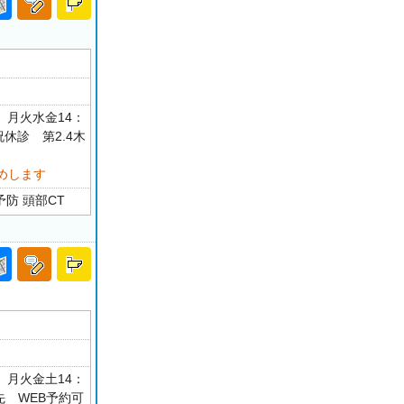
0 月火水金14：
・祝休診 第2.4木
めします
防 頭部CT
0 月火金土14：
先 WEB予約可