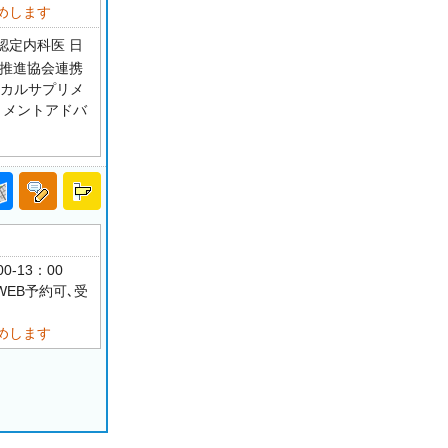
めします
認定内科医 日
療推進協会連携
ィカルサプリメ
リメントアドバ
0-13：00
WEB予約可､受
めします