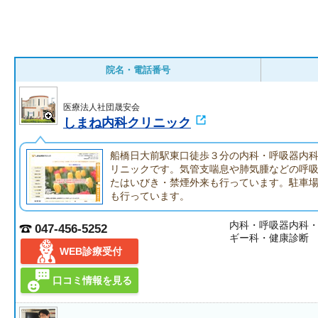
院名・電話番号
医療法人社団晟安会
しまね内科クリニック
船橋日大前駅東口徒歩３分の内科・呼吸器内
リニックです。気管支喘息や肺気腫などの呼
たはいびき・禁煙外来も行っています。駐車
も行っています。
内科・呼吸器内科
047-456-5252
ギー科・健康診断
WEB診療受付
口コミ情報を見る