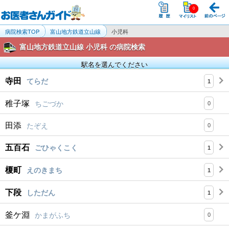
病院検索TOP
富山地方鉄道立山線
小児科
富山地方鉄道立山線 小児科 の病院検索
駅名を選んでください
寺田
てらだ
1
稚子塚
ちごづか
0
田添
たぞえ
0
五百石
ごひゃくこく
1
榎町
えのきまち
1
下段
しただん
1
釜ケ淵
かまがふち
0