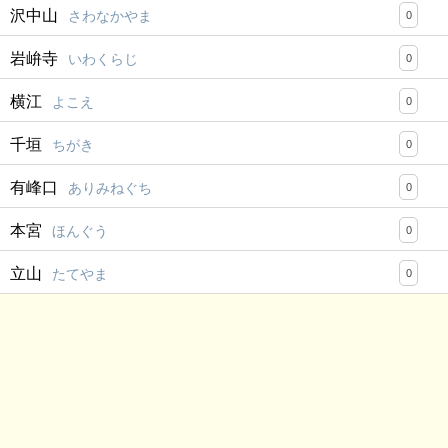
沢中山
さわなかやま
0
岩峅寺
いわくらじ
0
横江
よこえ
0
千垣
ちがき
0
有峰口
ありみねぐち
0
本宮
ほんぐう
0
立山
たてやま
0