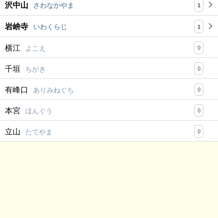
沢中山
さわなかやま
1
岩峅寺
いわくらじ
1
横江
よこえ
0
千垣
ちがき
0
有峰口
ありみねぐち
0
本宮
ほんぐう
0
立山
たてやま
0