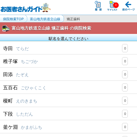
病院検索TOP
富山地方鉄道立山線
矯正歯科
富山地方鉄道立山線 矯正歯科 の病院検索
駅名を選んでください
寺田
てらだ
0
稚子塚
ちごづか
0
田添
たぞえ
0
五百石
ごひゃくこく
0
榎町
えのきまち
0
下段
しただん
0
釜ケ淵
かまがふち
0