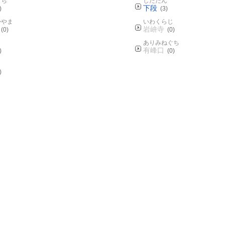
まち
しただん
下段
)
(3)
かやま
いわくらじ
岩峅寺
(0)
(0)
ありみねぐち
有峰口
)
(0)
ま
)