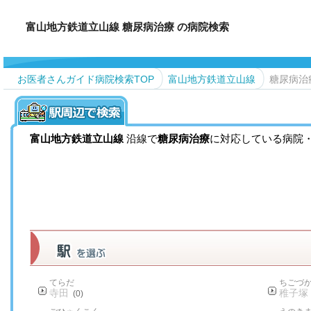
富山地方鉄道立山線 糖尿病治療 の病院検索
お医者さんガイド病院検索TOP
富山地方鉄道立山線
糖尿病治
富山地方鉄道立山線
沿線で
糖尿病治療
に対応している病院
てらだ
ちごづ
寺田
稚子塚
(0)