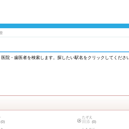
療
・医院・歯医者を検索します。探したい駅名をクリックしてくださ
か
たぞえ
田添
(0)
(0)