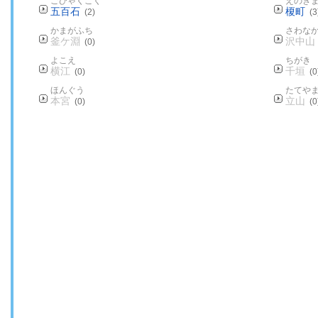
ごひゃくこく
えのき
五百石
榎町
(2)
(3
かまがふち
さわな
釜ケ淵
沢中山
(0)
よこえ
ちがき
横江
千垣
(0)
(0
ほんぐう
たてや
本宮
立山
(0)
(0