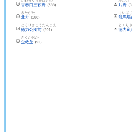
かわらぐちみはぎの
かたの
香春口三萩野
片野
(588)
(3
きたがた
けいば
北方
競馬場
(186)
とくりきこうだんまえ
とくり
徳力公団前
徳力嵐
(201)
きくがおか
企救丘
(92)