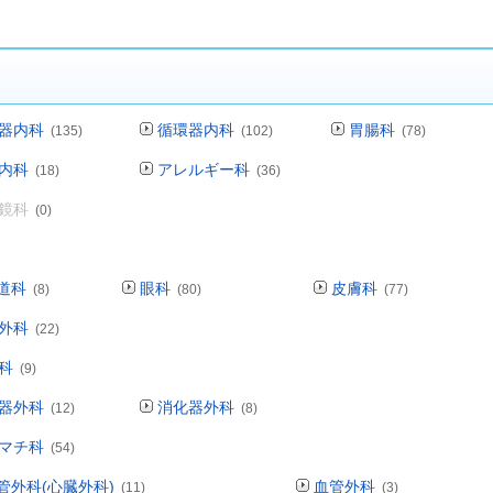
器内科
循環器内科
胃腸科
(135)
(102)
(78)
内科
アレルギー科
(18)
(36)
鏡科
(0)
道科
眼科
皮膚科
(8)
(80)
(77)
外科
(22)
科
(9)
器外科
消化器外科
(12)
(8)
マチ科
(54)
管外科(心臓外科)
血管外科
(11)
(3)