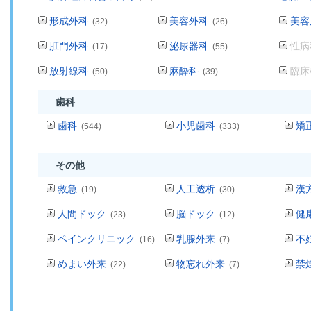
形成外科
美容外科
美容
(32)
(26)
肛門外科
泌尿器科
性病
(17)
(55)
放射線科
麻酔科
臨床
(50)
(39)
歯科
歯科
小児歯科
矯
(544)
(333)
その他
救急
人工透析
漢
(19)
(30)
人間ドック
脳ドック
健
(23)
(12)
ペインクリニック
乳腺外来
不
(16)
(7)
めまい外来
物忘れ外来
禁
(22)
(7)