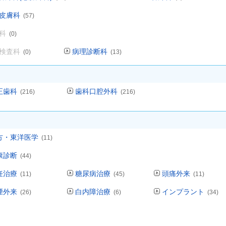
皮膚科
(57)
科
(0)
検査科
病理診断科
(0)
(13)
正歯科
歯科口腔外科
(216)
(216)
方・東洋医学
(11)
康診断
(44)
妊治療
糖尿病治療
頭痛外来
(11)
(45)
(11)
煙外来
白内障治療
インプラント
(26)
(6)
(34)