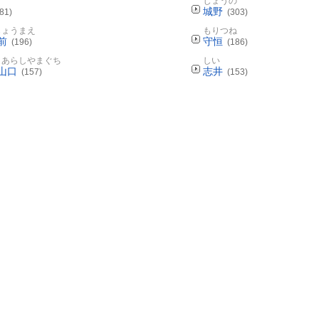
じょうの
城野
81)
(303)
じょうまえ
もりつね
前
守恒
(196)
(186)
きあらしやまぐち
しい
山口
志井
(157)
(153)