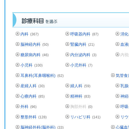
内科
呼吸器内科
消化
(367)
(87)
脳神経内科
腎臓内科
血液
(50)
(21)
糖尿病内科
内分泌内科
内視
(46)
(3)
小児科
小児外科
(100)
(7)
耳鼻科(耳鼻咽喉科)
気管食
(62)
産婦人科
婦人科
乳腺
(30)
(59)
心療内科
精神科
神経
(85)
(83)
外科
胸部外科
呼吸
(96)
(0)
整形外科
リハビリ科
リウ
(128)
(141)
脳神経外科(脳外科)
心臓血
(33)