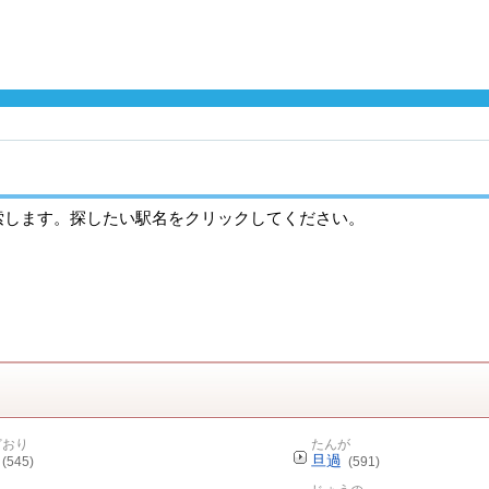
索します。探したい駅名をクリックしてください。
どおり
たんが
旦過
(545)
(591)