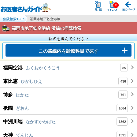
病院検索TOP
福岡市地下鉄空港線
福岡市地下鉄空港線 沿線の病院検索
駅名を選んでください
この路線内を診療科目で探す
福岡空港
ふくおかくうこう
85
東比恵
ひがしひえ
436
博多
はかた
761
祇園
ぎおん
1064
中洲川端
なかすかわばた
1362
天神
てんじん
1391