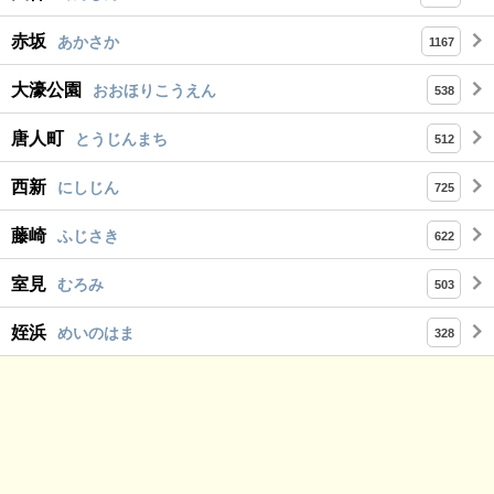
赤坂
あかさか
1167
大濠公園
おおほりこうえん
538
唐人町
とうじんまち
512
西新
にしじん
725
藤崎
ふじさき
622
室見
むろみ
503
姪浜
めいのはま
328