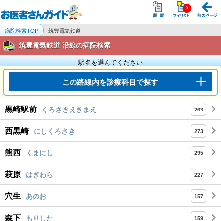
病院検索TOP
筑豊電気鉄道
筑豊電気鉄道 沿線の病院検索
駅名を選んでください
この路線内を診療科目で探す
黒崎駅前
くろさきえきまえ
263
西黒崎
にしくろさき
273
熊西
くまにし
295
萩原
はぎわら
227
穴生
あのお
157
森下
もりした
159