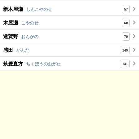
新木屋瀬
しんこやのせ
57
木屋瀬
こやのせ
60
遠賀野
おんがの
79
感田
がんだ
149
筑豊直方
ちくほうのおがた
141