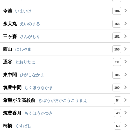
今池
いまいけ
184
永犬丸
えいのまる
153
三ヶ森
さんがもり
151
西山
にしやま
156
通谷
とおりたに
111
東中間
ひがしなかま
105
筑豊中間
ちくほうなかま
100
希望が丘高校前
きぼうがおかこうこうまえ
54
筑豊香月
ちくほうかつき
43
楠橋
くすばし
63