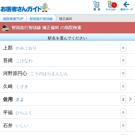
病院検索TOP
智頭急行智頭線
矯正歯科
智頭急行智頭線 矯正歯科 の病院検索
駅名を選んでください
上郡
かみごおり
0
苔縄
こけなわ
0
河野原円心
こうのはらえんしん
0
久崎
くざき
0
佐用
さよ
2
平福
ひらふく
0
石井
いしい
0