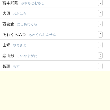
宮本武蔵
みやもとむさし
0
大原
おおはら
0
西粟倉
にしあわくら
0
あわくら温泉
あわくらおんせん
0
山郷
やまさと
0
恋山形
こいやまがた
0
智頭
ちず
0