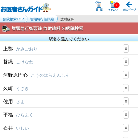
病院検索TOP
智頭急行智頭線
放射線科
智頭急行智頭線 放射線科 の病院検索
駅名を選んでください
上郡
かみごおり
0
苔縄
こけなわ
0
河野原円心
こうのはらえんしん
0
久崎
くざき
0
佐用
さよ
0
平福
ひらふく
0
石井
いしい
0