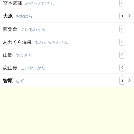
宮本武蔵
みやもとむさし
0
大原
おおはら
1
西粟倉
にしあわくら
0
あわくら温泉
あわくらおんせん
0
山郷
やまさと
0
恋山形
こいやまがた
0
智頭
ちず
1