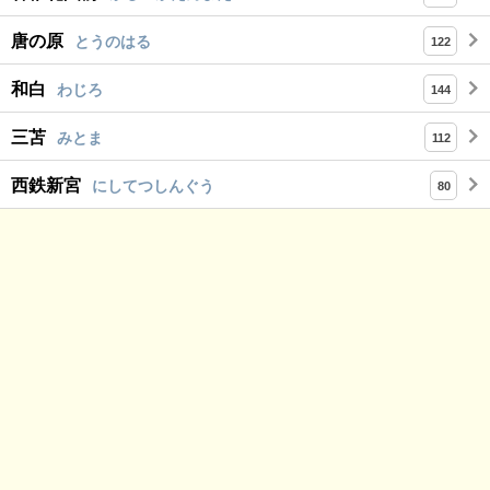
唐の原
とうのはる
122
和白
わじろ
144
三苫
みとま
112
西鉄新宮
にしてつしんぐう
80