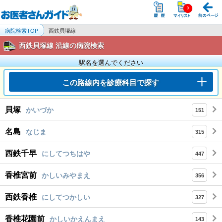
病院検索TOP
西鉄貝塚線
西鉄貝塚線 沿線の病院検索
駅名を選んでください
この路線内を診療科目で探す
貝塚
かいづか
151
名島
なじま
315
西鉄千早
にしてつちはや
447
香椎宮前
かしいみやまえ
356
西鉄香椎
にしてつかしい
327
香椎花園前
かしいかえんまえ
143