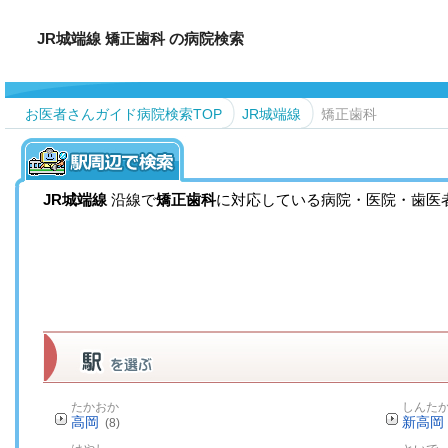
JR城端線 矯正歯科 の病院検索
お医者さんガイド病院検索TOP
JR城端線
矯正歯科
JR城端線
沿線で
矯正歯科
に対応している病院・医院・歯医
たかおか
しんた
高岡
新高岡
(8)