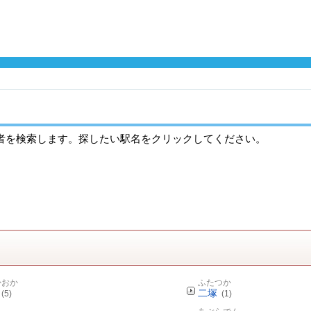
者を検索します。探したい駅名をクリックしてください。
かおか
ふたつか
二塚
(5)
(1)