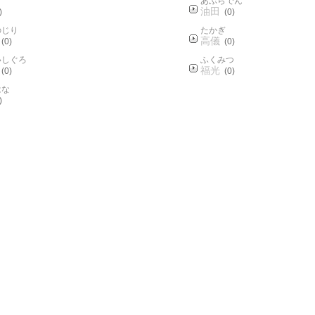
あぶらでん
油田
)
(0)
のじり
たかぎ
高儀
(0)
(0)
いしぐろ
ふくみつ
福光
(0)
(0)
はな
)