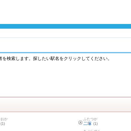
者を検索します。探したい駅名をクリックしてください。
かおか
ふたつか
二塚
(1)
(1)