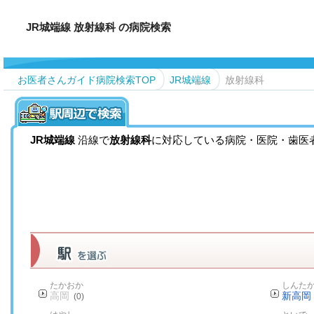
JR城端線 放射線科 の病院検索
お医者さんガイド病院検索TOP
JR城端線
放射線科
JR城端線
沿線で
放射線科
に対応している病院・医院・歯医
たかおか
しんた
高岡
新高岡
(0)