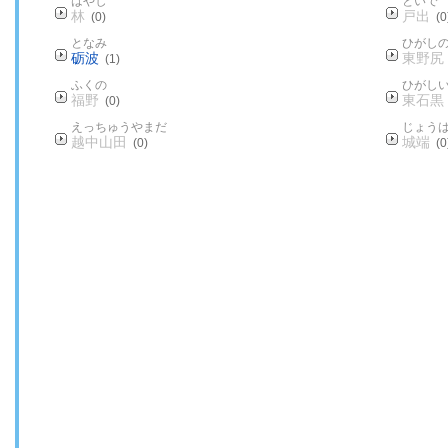
はやし
といで
林
戸出
(0)
(0
となみ
ひがし
砺波
東野尻
(1)
ふくの
ひがし
福野
東石黒
(0)
えっちゅうやまだ
じょう
越中山田
城端
(0)
(0