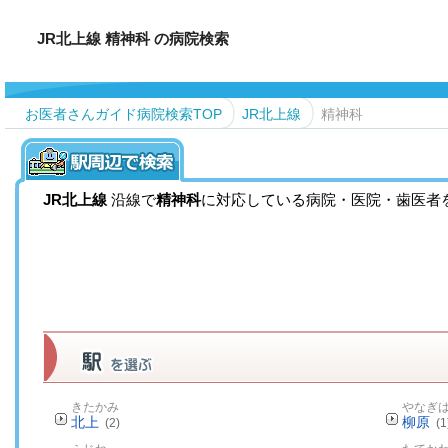
JR北上線 精神科 の病院検索
お医者さんガイド病院検索TOP
JR北上線
精神科
JR北上線
沿線で
精神科
に対応している病院・医院・歯医者
きたかみ
やなぎ
北上
柳原
(2)
(1