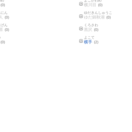
わめ
よこかわめ
横川目
(0)
(0)
んにん
ゆだきんしゅうこ
人
ゆだ錦秋湖
(0)
(0)
うげん
くろさわ
原
黒沢
(0)
(0)
の
よこて
横手
(0)
(2)