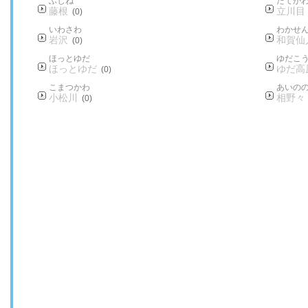
ふじね
たてか
藤根
立川目
(0)
いわさわ
わかせ
岩沢
和賀仙
(0)
ほっとゆだ
ゆだこ
ほっとゆだ
ゆだ高
(0)
こまつかわ
あいの
小松川
相野々
(0)