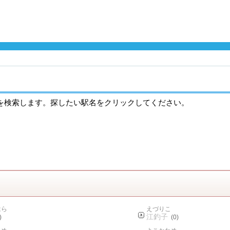
を検索します。探したい駅名をクリックしてください。
はら
えづりこ
江釣子
)
(0)