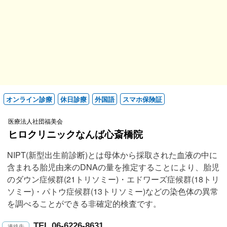
オンライン診療
休日診療
外国語
スマホ保険証
医療法人社団福美会
ヒロクリニックなんば心斎橋院
NIPT(新型出生前診断)とは母体から採取された血液の中に
含まれる胎児由来のDNAの量を推定することにより、胎児
のダウン症候群(21トリソミー)・エドワーズ症候群(18トリ
ソミー)・パトウ症候群(13トリソミー)などの染色体の異常
を調べることができる非確定的検査です。
TEL.06-6226-8631