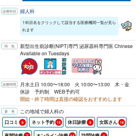
婦人科
↑科目名をクリックして該当する医療機関一覧が見ら
れます
新型出生前診断(NIPT)専門 泌尿器科専門医 Chinese
Available on Tuesdays
月水土日 10:00〜18:00 火 10:00〜13:00 木・金
休診 予約制 WEB予約可
開始・終了時間は直接の確認をおすすめします
この地域で婦人科の
口コミ
ネット予約
休日診療
女医さん
6
15
8
16
夜間診療
オンライン診療
訪問診療
7
14
1