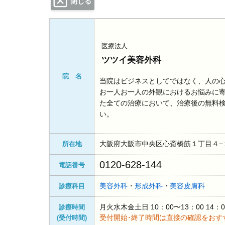
閉じる
医療法人
ツツイ美容外科
院 名
当院はビジネスとしてではなく、人の
お一人お一人の外観におけるお悩みに
た全ての治療において、治療後の無料
い。
大阪府大阪市中央区心斎橋筋１丁目４−２
所在地
0120-628-144
電話番号
美容外科
・
形成外科
・
美容皮膚科
診療科目
月火水木金土日 10：00〜13：00 14：
診療時間
受付開始･終了時間は直接の確認をおす
(受付時間)