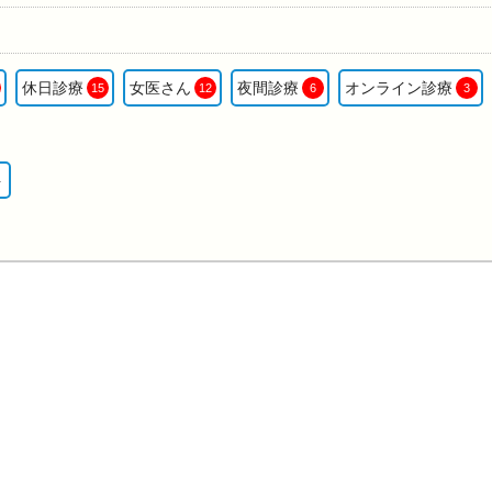
休日診療
女医さん
夜間診療
オンライン診療
15
12
6
3
ト